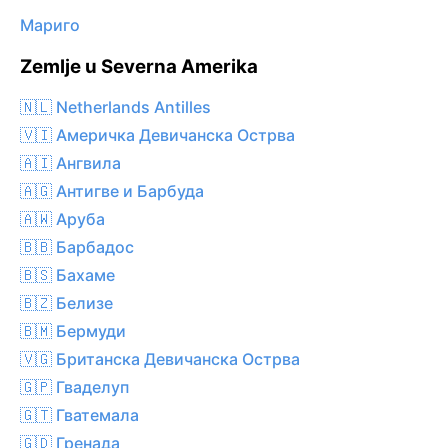
Мариго
Zemlje u Severna Amerika
🇳🇱 Netherlands Antilles
🇻🇮 Америчка Девичанска Острва
🇦🇮 Ангвила
🇦🇬 Антигве и Барбуда
🇦🇼 Аруба
🇧🇧 Барбадос
🇧🇸 Бахаме
🇧🇿 Белизе
🇧🇲 Бермуди
🇻🇬 Британска Девичанска Острва
🇬🇵 Гваделуп
🇬🇹 Гватемала
🇬🇩 Гренада