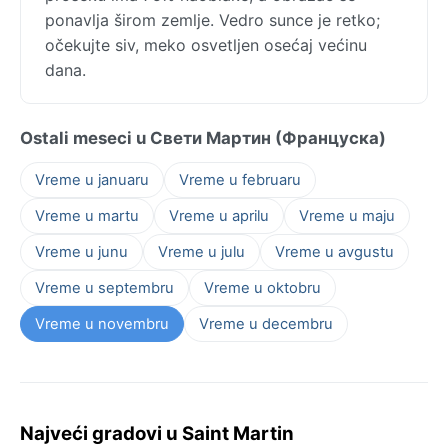
ponavlja širom zemlje. Vedro sunce je retko;
očekujte siv, meko osvetljen osećaj većinu
dana.
Ostali meseci u Свети Мартин (Француска)
Vreme u januaru
Vreme u februaru
Vreme u martu
Vreme u aprilu
Vreme u maju
Vreme u junu
Vreme u julu
Vreme u avgustu
Vreme u septembru
Vreme u oktobru
Vreme u novembru
Vreme u decembru
Najveći gradovi u Saint Martin