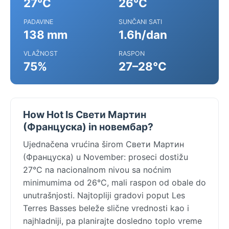
27°C
26°C
PADAVINE
SUNČANI SATI
138 mm
1.6h/dan
VLAŽNOST
RASPON
75%
27–28°C
How Hot Is Свети Мартин
(Француска) in новембар?
Ujednačena vrućina širom Свети Мартин
(Француска) u November: proseci dostižu
27°C na nacionalnom nivou sa noćnim
minimumima od 26°C, mali raspon od obale do
unutrašnjosti. Najtopliji gradovi poput Les
Terres Basses beleže slične vrednosti kao i
najhladniji, pa planirajte dosledno toplo vreme