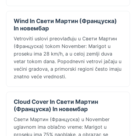
Wind In Свети Мартин (Француска)
In новембар
Vetroviti uslovi preovlađuju u Свети Мартин
(Француска) tokom November: Marigot u
proseku ima 28 km/h, a u celoj zemlji duva
vetar tokom dana. Popodnevni vetrovi jačaju u
većini gradova, a primorski regioni često imaju
znatno veće vrednosti.
Cloud Cover In Свети Мартин
(Француска) In новембар
Свети Мартин (Француска) u November
uglavnom ima oblačno vreme: Marigot u
proseku ima 75% naoblake, a obrazac se