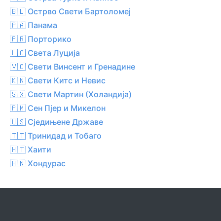
🇧🇱 Острво Свети Бартоломеј
🇵🇦 Панама
🇵🇷 Порторико
🇱🇨 Света Луција
🇻🇨 Свети Винсент и Гренадине
🇰🇳 Свети Китс и Невис
🇸🇽 Свети Мартин (Холандија)
🇵🇲 Сен Пјер и Микелон
🇺🇸 Сједињене Државе
🇹🇹 Тринидад и Тобаго
🇭🇹 Хаити
🇭🇳 Хондурас