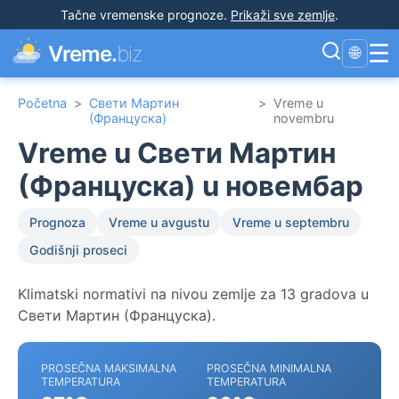
Tačne vremenske prognoze
.
Prikaži sve zemlje
.
☰
Vreme.
biz
🌐
Početna
>
Свети Мартин
>
Vreme u
(Француска)
novembru
Vreme u Свети Мартин
(Француска) u новембар
Prognoza
Vreme u avgustu
Vreme u septembru
Godišnji proseci
Klimatski normativi na nivou zemlje za 13 gradova u
Свети Мартин (Француска).
PROSEČNA MAKSIMALNA
PROSEČNA MINIMALNA
TEMPERATURA
TEMPERATURA