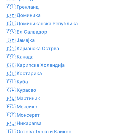
🇬🇱 Гренланд
🇩🇲 Доминика
🇩🇴 Доминиканска Република
🇸🇻 Ел Салвадор
🇯🇲 Јамајка
🇰🇾 Кајманска Острва
🇨🇦 Канада
🇧🇶 Карипска Холандија
🇨🇷 Костарика
🇨🇺 Куба
🇨🇼 Курасао
🇲🇶 Мартиник
🇲🇽 Мексико
🇲🇸 Монсерат
🇳🇮 Никарагва
🇹🇨 Острва Туркс и Каикос