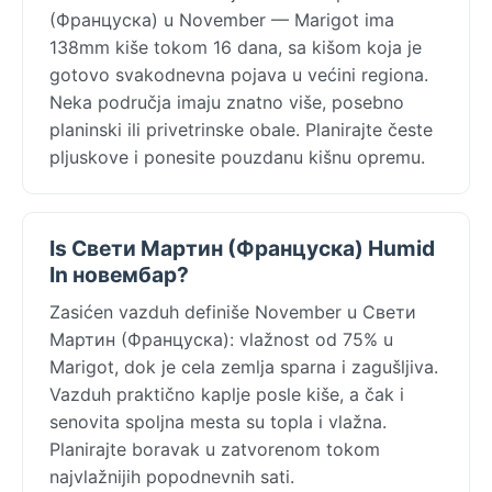
(Француска) u November — Marigot ima
138mm kiše tokom 16 dana, sa kišom koja je
gotovo svakodnevna pojava u većini regiona.
Neka područja imaju znatno više, posebno
planinski ili privetrinske obale. Planirajte česte
pljuskove i ponesite pouzdanu kišnu opremu.
Is Свети Мартин (Француска) Humid
In новембар?
Zasićen vazduh definiše November u Свети
Мартин (Француска): vlažnost od 75% u
Marigot, dok je cela zemlja sparna i zagušljiva.
Vazduh praktično kaplje posle kiše, a čak i
senovita spoljna mesta su topla i vlažna.
Planirajte boravak u zatvorenom tokom
najvlažnijih popodnevnih sati.