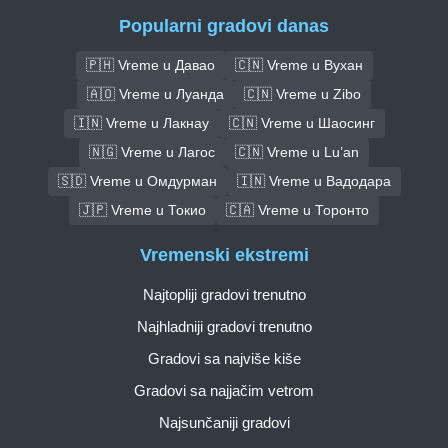
Popularni gradovi danas
🇵🇭 Vreme u Давао
🇨🇳 Vreme u Вухан
🇦🇴 Vreme u Луанда
🇨🇳 Vreme u Zibo
🇮🇳 Vreme u Лакнау
🇨🇳 Vreme u Шаосинг
🇳🇬 Vreme u Лагос
🇨🇳 Vreme u Lu’an
🇸🇩 Vreme u Омдурман
🇮🇳 Vreme u Вадодара
🇯🇵 Vreme u Токио
🇨🇦 Vreme u Торонто
Vremenski ekstremi
Najtopliji gradovi trenutno
Najhladniji gradovi trenutno
Gradovi sa najviše kiše
Gradovi sa najjačim vetrom
Najsunčaniji gradovi