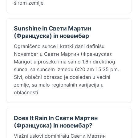
širom zemlje.
Sunshine in Свети Мартин
(Француска) in новембар
Ograničeno sunce i kratki dani definišu
November u Свети Мартин (Француска):
Marigot u proseku ima samo 1.6h direktnog
sunca, sa suncem između 6:20 am i 5:35 pm.
Sivi, oblačni obrazac je dosledan u većini
zemlje, sa malo regionalnih varijacija u
oblačnosti.
Does It Rain In Свети Мартин
(Француска) In новембар?
Vlažni uslovi dominiraju Свети Мартин