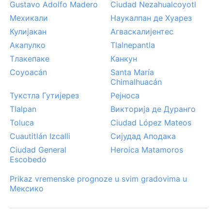
Gustavo Adolfo Madero
Ciudad Nezahualcoyotl
Мехикали
Наукалпан де Хуарез
Кулијакан
Агваскалијентес
Акапулко
Tlalnepantla
Тлакепаке
Канкун
Coyoacán
Santa María
Chimalhuacán
Тукстла Гутијерез
Рејноса
Tlalpan
Викторија де Дуранго
Toluca
Ciudad López Mateos
Cuautitlán Izcalli
Сијудад Аподака
Ciudad General
Heroica Matamoros
Escobedo
Prikaz vremenske prognoze u svim gradovima u
Мексико