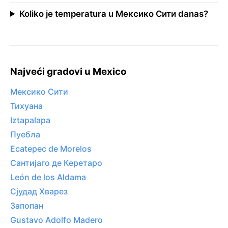
Koliko je temperatura u Мексико Сити danas?
Najveći gradovi u Mexico
Мексико Сити
Тихуана
Iztapalapa
Пуебла
Ecatepec de Morelos
Сантијаго де Керетаро
León de los Aldama
Сјудад Хварез
Запопан
Gustavo Adolfo Madero