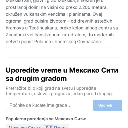
Meksiko Siti, glavni grad Meksika, smešten je u
prostranoj dolini na visini od preko 2.200 metara,
okružen vulkanskim vencima i planinama. Ovaj
ogromni grad pulsira životom – od drevnih astečkih
hramova u Teotihuakanu, preko kolonijalnog centra sa
Zócalom i veličanstvenom katedralom, do modernih
četvrti poput Polanca i boemskog Coyoacána.
Geografski jedinstven, leži na nekadašnjem jezeru, a
njegova veličina i gužva samo su deo šarma koji
privlači istraživače iz celog sveta.
Uporedite vreme u Мексико Сити
Klima pripada subtropskoj visoravni (Köpen Cwb), što
sa drugim gradom
znači da su zime suve i blage, s temperaturama od 6
do 21 stepen, dok su leta topla, ali kišovita. Glavna
Pretražite bilo koji grad na svetu i uporedite
kišna sezona traje od juna do septembra, kada
temperaturu, uslove i prognozu jedan pored drugog.
popodnevni pljuskovi redovno osveže vazduh.
Uporedi →
Vlažnost je umerena, a vazduh prozračan zbog visine.
Za putovanje je korisna lagana odeća za dan, ali i
Popularna poređenja sa Мексико Сити:
topliji sloj za veče ili rano jutro, jer su noći sveže čak i
leti. Kišobran je neophodan tokom kišne sezone, dok
Мексико Сити vs 🇫🇷 Париз