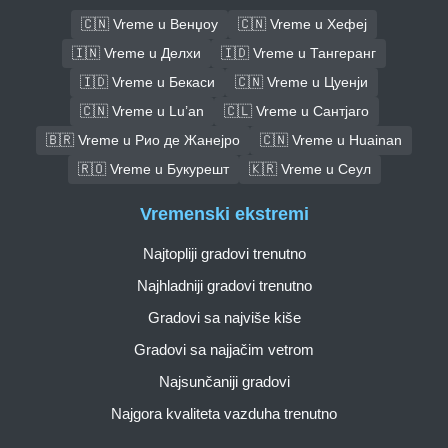
🇨🇳 Vreme u Венџоу
🇨🇳 Vreme u Хефеј
🇮🇳 Vreme u Делхи
🇮🇩 Vreme u Тангеранг
🇮🇩 Vreme u Бекаси
🇨🇳 Vreme u Цуенји
🇨🇳 Vreme u Lu’an
🇨🇱 Vreme u Сантјаго
🇧🇷 Vreme u Рио де Жанејро
🇨🇳 Vreme u Huainan
🇷🇴 Vreme u Букурешт
🇰🇷 Vreme u Сеул
Vremenski ekstremi
Najtopliji gradovi trenutno
Najhladniji gradovi trenutno
Gradovi sa najviše kiše
Gradovi sa najjačim vetrom
Najsunčaniji gradovi
Najgora kvaliteta vazduha trenutno