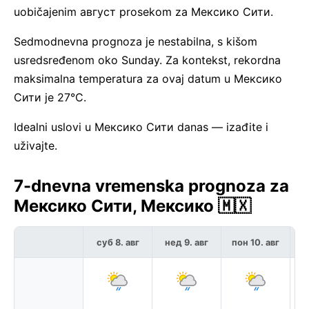
uobičajenim август prosekom za Мексико Сити.
Sedmodnevna prognoza je nestabilna, s kišom
usredsređenom oko Sunday. Za kontekst, rekordna
maksimalna temperatura za ovaj datum u Мексико
Сити je 27°C.
Idealni uslovi u Мексико Сити danas — izađite i
uživajte.
7-dnevna vremenska prognoza za
Мексико Сити, Мексико 🇲🇽
суб 8. авг
нед 9. авг
пон 10. авг
у