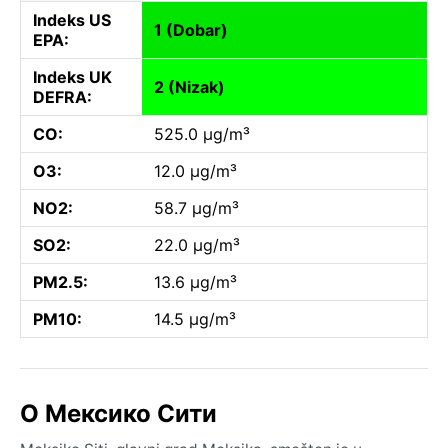
Indeks US
1 (Dobar)
EPA:
Indeks UK
2 (Nizak)
DEFRA:
CO:
525.0 µg/m³
O3:
12.0 µg/m³
NO2:
58.7 µg/m³
SO2:
22.0 µg/m³
PM2.5:
13.6 µg/m³
PM10:
14.5 µg/m³
O Мексико Сити