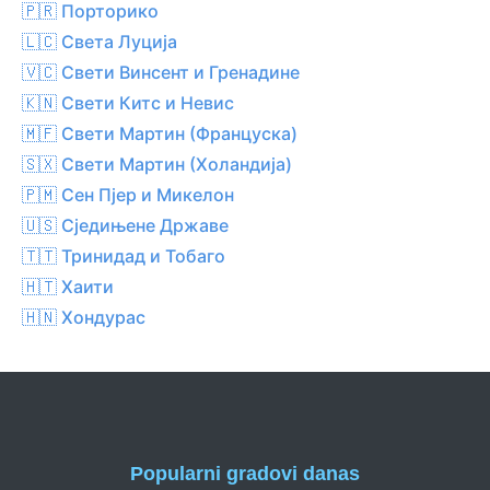
🇵🇷 Порторико
🇱🇨 Света Луција
🇻🇨 Свети Винсент и Гренадине
🇰🇳 Свети Китс и Невис
🇲🇫 Свети Мартин (Француска)
🇸🇽 Свети Мартин (Холандија)
🇵🇲 Сен Пјер и Микелон
🇺🇸 Сједињене Државе
🇹🇹 Тринидад и Тобаго
🇭🇹 Хаити
🇭🇳 Хондурас
Popularni gradovi danas