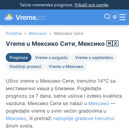
Tačne vremenske prognoze
.
Prikaži sve zemlje
.
☰
Vreme.
biz
🌐
Početna
>
Мексико
>
Мексико Сити
Vreme u Мексико Сити, Мексико 🇲🇽
Prognoza
Vreme u avgustu
Vreme u septembru
Godišnji proseci
Vreme u Мексико
Uživo vreme u Мексико Сити, trenutno 14°C sa
местимично киша у близини. Pogledajte
prognozu za 7 dana, satne uslove i indeks kvaliteta
vazduha. Мексико Сити se nalazi u
Мексико
—
pogledajte vreme u svim većim gradovima u
Мексико
, ili pretraži
najtoplije gradove trenutno
širom sveta.