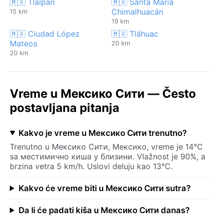
🇲🇽 Tlalpan
🇲🇽 Santa María
Chimalhuacán
15 km
19 km
🇲🇽 Ciudad López
🇲🇽 Tláhuac
Mateos
20 km
20 km
Vreme u Мексико Сити — Često
postavljana pitanja
Kakvo je vreme u Мексико Сити trenutno?
Trenutno u Мексико Сити, Мексико, vreme je 14°C
sa местимично киша у близини. Vlažnost je 90%, a
brzina vetra 5 km/h. Uslovi deluju kao 13°C.
Kakvo će vreme biti u Мексико Сити sutra?
Da li će padati kiša u Мексико Сити danas?