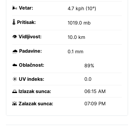
🌬️
Vetar:
4.7 kph (10°)
🌡️
Pritisak:
1019.0 mb
👁️
Vidljivost:
10.0 km
🌧️
Padavine:
0.1 mm
☁️
Oblačnost:
89%
☀️
UV indeks:
0.0
🌅
Izlazak sunca:
06:15 AM
🌇
Zalazak sunca:
07:09 PM