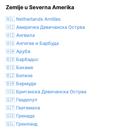
Zemlje u Severna Amerika
🇳🇱 Netherlands Antilles
🇻🇮 Америчка Девичанска Острва
🇦🇮 Ангвила
🇦🇬 Антигве и Барбуда
🇦🇼 Аруба
🇧🇧 Барбадос
🇧🇸 Бахаме
🇧🇿 Белизе
🇧🇲 Бермуди
🇻🇬 Британска Девичанска Острва
🇬🇵 Гваделуп
🇬🇹 Гватемала
🇬🇩 Гренада
🇬🇱 Гренланд