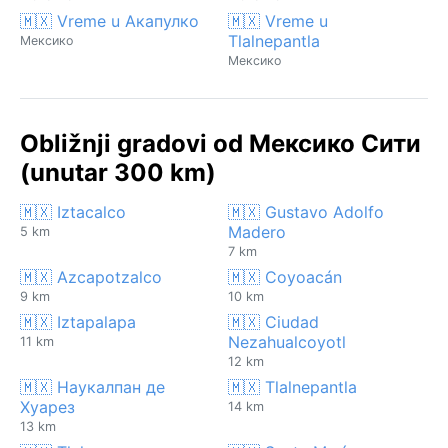
🇲🇽 Vreme u Акапулко
🇲🇽 Vreme u
Tlalnepantla
Мексико
Мексико
Obližnji gradovi od Мексико Сити
(unutar 300 km)
🇲🇽 Iztacalco
🇲🇽 Gustavo Adolfo
Madero
5 km
7 km
🇲🇽 Azcapotzalco
🇲🇽 Coyoacán
9 km
10 km
🇲🇽 Iztapalapa
🇲🇽 Ciudad
Nezahualcoyotl
11 km
12 km
🇲🇽 Наукалпан де
🇲🇽 Tlalnepantla
Хуарез
14 km
13 km