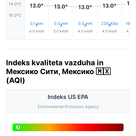
14.
14.0°C
13.0°
13.0°
13.0°
13.0°
10.0°C
0.1 mm
0.0 mm
0.0 mm
23% Kiša
19% K
↑
↑
↑
↑
4.0 km/h
5.0 km/h
4.0 km/h
4.0 km/h
4.0 k
Indeks kvaliteta vazduha in
Мексико Сити, Мексико 🇲🇽
(AQI)
Indeks US EPA
Environmental Protection Agency
1