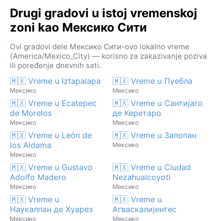
Drugi gradovi u istoj vremenskoj
zoni kao Мексико Сити
Ovi gradovi dele Мексико Сити-ovo lokalno vreme
(America/Mexico_City) — korisno za zakazivanje poziva
ili poređenje dnevnih sati.
🇲🇽 Vreme u Iztapalapa
🇲🇽 Vreme u Пуебла
Мексико
Мексико
🇲🇽 Vreme u Ecatepec
🇲🇽 Vreme u Сантијаго
de Morelos
де Керетаро
Мексико
Мексико
🇲🇽 Vreme u León de
🇲🇽 Vreme u Запопан
los Aldama
Мексико
Мексико
🇲🇽 Vreme u Gustavo
🇲🇽 Vreme u Ciudad
Adolfo Madero
Nezahualcoyotl
Мексико
Мексико
🇲🇽 Vreme u
🇲🇽 Vreme u
Наукалпан де Хуарез
Агваскалијентес
Мексико
Мексико