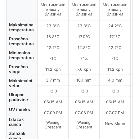
Местимично
Местимично
Местимично
Ме
киша у
киша у
киша у
близини
близини
близини
Maksimalna
23.3°C
23.3°C
24.2°C
temperatura
16.8°C
17.0°C
17.1°C
Prosečna
temperatura
12.7°C
12.8°C
12.7°C
Minimalna
temperatura
71%
74%
71%
Prosečna
11.2 kph
7.6 kph
11.2 kph
vlaga
3.7 mm
10.1 mm
4.0 mm
Maksimalni
vetar
12.0
12.0
12.0
Ukupne
padavine
06:15 AM
06:15 AM
06:15 AM
UV indeks
07:09 PM
07:08 PM
07:07 PM
Izlazak
Waning
Waning
New Moon
N
sunca
Crescent
Crescent
Zalazak
sunca