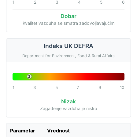
1
2
3
4
5
6
Dobar
Kvalitet vazduha se smatra zadovoljavajućim
Indeks UK DEFRA
Department for Environment, Food & Rural Affairs
2
1
3
5
7
9
10
Nizak
Zagađenje vazduha je nisko
Parametar
Vrednost