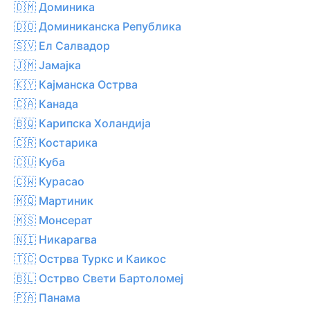
🇩🇲 Доминика
🇩🇴 Доминиканска Република
🇸🇻 Ел Салвадор
🇯🇲 Јамајка
🇰🇾 Кајманска Острва
🇨🇦 Канада
🇧🇶 Карипска Холандија
🇨🇷 Костарика
🇨🇺 Куба
🇨🇼 Курасао
🇲🇶 Мартиник
🇲🇸 Монсерат
🇳🇮 Никарагва
🇹🇨 Острва Туркс и Каикос
🇧🇱 Острво Свети Бартоломеј
🇵🇦 Панама