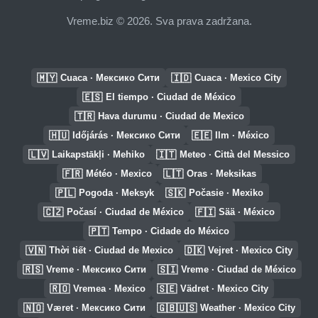
Vreme.biz © 2026. Sva prava zadržana.
🇲🇾
🇮🇩
Cuaca · Мексико Сити
Cuaca · Mexico City
🇪🇸
El tiempo · Ciudad de México
🇹🇷
Hava durumu · Ciudad de Mexico
🇭🇺
🇪🇪
Időjárás · Мексико Сити
Ilm · México
🇱🇻
🇮🇹
Laikapstākļi · Mehiko
Meteo · Città del Messico
🇫🇷
🇱🇹
Météo · Mexico
Oras · Meksikas
🇵🇱
🇸🇰
Pogoda · Meksyk
Počasie · Mexiko
🇨🇿
🇫🇮
Počasí · Ciudad de México
Sää · México
🇵🇹
Tempo · Cidade do México
🇻🇳
🇩🇰
Thời tiết · Ciudad de Mexico
Vejret · Mexico City
🇷🇸
🇸🇮
Vreme · Мексико Сити
Vreme · Ciudad de México
🇷🇴
🇸🇪
Vremea · Mexico
Vädret · Mexico City
🇳🇴
🇬🇧🇺🇸
Været · Мексико Сити
Weather · Mexico City