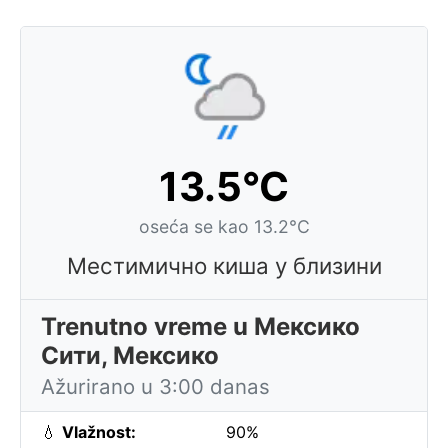
13.5°C
oseća se kao 13.2°C
Местимично киша у близини
Trenutno vreme u Мексико
Сити, Мексико
Ažurirano u 3:00 danas
💧
Vlažnost:
90%