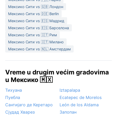
su u suvim mesecima dovoljne udobne patike i zaštita
Мексико Сити vs 🇬🇧 Лондон
od sunca.
Мексико Сити vs 🇩🇪 Berlin
Najbolje vreme za posetu jeste od novembra do
Мексико Сити vs 🇪🇸 Мадрид
aprila, kada je nebo vedro, sunce prijatno, a padavine
Мексико Сити vs 🇪🇸 Барселона
retke. Temperatura je tada idealna za istraživanje
Мексико Сити vs 🇮🇹 Рим
grada. Od vremenskih pojava valja pomenuti gustu
Мексико Сити vs 🇮🇹 Милано
jutarnju maglu koja se zimi povremeno spušta niz
Мексико Сити vs 🇳🇱 Амстердам
doline, dok sneg gotovo nikada ne pada uprkos visini.
Sezonski ciklus kiša i suše obeležava godinu, ali grad
ne pogađaju uragani niti monsuni. Potresi su geološka,
a ne vremenska pojava, ali su deo realnosti ovog
Vreme u drugim većim gradovima
fascinantnog područja.
u Мексико 🇲🇽
Тихуана
Iztapalapa
Пуебла
Ecatepec de Morelos
Сантијаго де Керетаро
León de los Aldama
Сјудад Хварез
Запопан