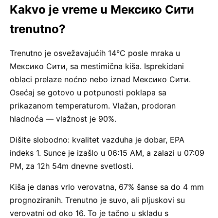
Kakvo je vreme u Мексико Сити
trenutno?
Trenutno je osvežavajućih 14°C posle mraka u
Мексико Сити, sa mestimična kiša. Isprekidani
oblaci prelaze noćno nebo iznad Мексико Сити.
Osećaj se gotovo u potpunosti poklapa sa
prikazanom temperaturom. Vlažan, prodoran
hladnoća — vlažnost je 90%.
Dišite slobodno: kvalitet vazduha je dobar, EPA
indeks 1. Sunce je izašlo u 06:15 AM, a zalazi u 07:09
PM, za 12h 54m dnevne svetlosti.
Kiša je danas vrlo verovatna, 67% šanse sa do 4 mm
prognoziranih. Trenutno je suvo, ali pljuskovi su
verovatni od oko 16. To je tačno u skladu s