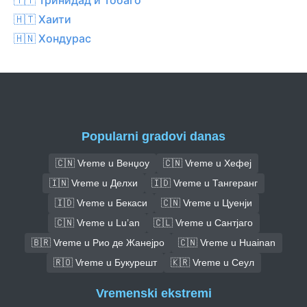
🇭🇹 Хаити
🇭🇳 Хондурас
Popularni gradovi danas
🇨🇳 Vreme u Венџоу
🇨🇳 Vreme u Хефеј
🇮🇳 Vreme u Делхи
🇮🇩 Vreme u Тангеранг
🇮🇩 Vreme u Бекаси
🇨🇳 Vreme u Цуенји
🇨🇳 Vreme u Lu’an
🇨🇱 Vreme u Сантјаго
🇧🇷 Vreme u Рио де Жанејро
🇨🇳 Vreme u Huainan
🇷🇴 Vreme u Букурешт
🇰🇷 Vreme u Сеул
Vremenski ekstremi