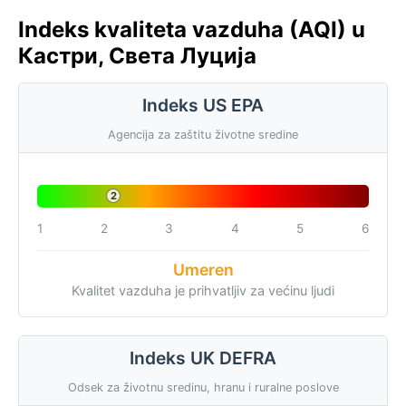
Indeks kvaliteta vazduha (AQI) u
Кастри, Света Луција
Indeks US EPA
Agencija za zaštitu životne sredine
2
1
2
3
4
5
6
Umeren
Kvalitet vazduha je prihvatljiv za većinu ljudi
Indeks UK DEFRA
Odsek za životnu sredinu, hranu i ruralne poslove