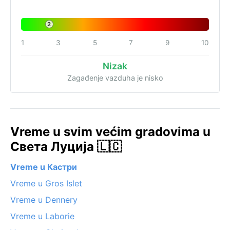
2
1
3
5
7
9
10
Nizak
Zagađenje vazduha je nisko
Vreme u svim većim gradovima u
Света Луција 🇱🇨
Vreme u Кастри
Vreme u Gros Islet
Vreme u Dennery
Vreme u Laborie