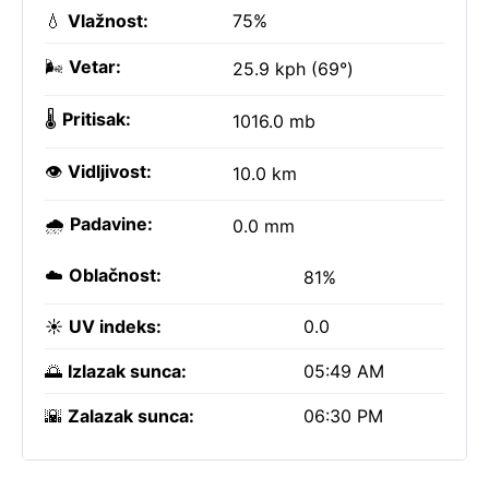
💧
Vlažnost:
75%
🌬️
Vetar:
25.9 kph (69°)
🌡️
Pritisak:
1016.0 mb
👁️
Vidljivost:
10.0 km
🌧️
Padavine:
0.0 mm
☁️
Oblačnost:
81%
☀️
UV indeks:
0.0
🌅
Izlazak sunca:
05:49 AM
🌇
Zalazak sunca:
06:30 PM