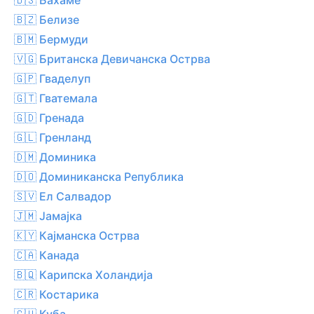
🇧🇿 Белизе
🇧🇲 Бермуди
🇻🇬 Британска Девичанска Острва
🇬🇵 Гваделуп
🇬🇹 Гватемала
🇬🇩 Гренада
🇬🇱 Гренланд
🇩🇲 Доминика
🇩🇴 Доминиканска Република
🇸🇻 Ел Салвадор
🇯🇲 Јамајка
🇰🇾 Кајманска Острва
🇨🇦 Канада
🇧🇶 Карипска Холандија
🇨🇷 Костарика
🇨🇺 Куба