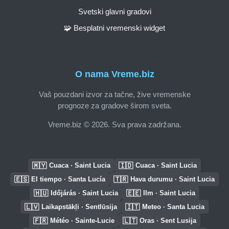
Svetski glavni gradovi
🧩 Besplatni vremenski widget
O nama Vreme.biz
Vaš pouzdani izvor za tačne, žive vremenske
prognoze za gradove širom sveta.
Vreme.biz © 2026. Sva prava zadržana.
🇲🇾
🇮🇩
Cuaca · Saint Lucia
Cuaca · Saint Lucia
🇪🇸
🇹🇷
El tiempo · Santa Lucía
Hava durumu · Saint Lucia
🇭🇺
🇪🇪
Időjárás · Saint Lucia
Ilm · Saint Lucia
🇱🇻
🇮🇹
Laikapstākļi · Sentlūsija
Meteo · Santa Lucia
🇫🇷
🇱🇹
Météo · Sainte-Lucie
Oras · Sent Lusija