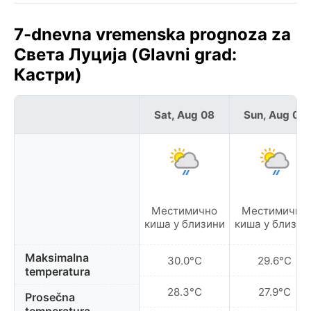
7-dnevna vremenska prognoza za
Света Луција (Glavni grad:
Кастри)
Sat, Aug 08
Sun, Aug 09
Местимично
Местимично
киша у близини
киша у близин
Maksimalna
30.0°C
29.6°C
temperatura
28.3°C
27.9°C
Prosečna