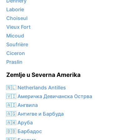
Dennery
Laborie
Choiseul
Vieux Fort
Micoud
Soufrière
Ciceron
Praslin
Zemlje u Severna Amerika
🇳🇱 Netherlands Antilles
🇻🇮 Америчка Девичанска Острва
🇦🇮 Ангвила
🇦🇬 Антигве и Барбуда
🇦🇼 Аруба
🇧🇧 Барбадос
🇧🇸 Бахаме