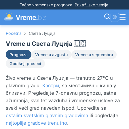
Tačne vremenske prognoze
.
Prikaži sve zemlje
.
☰
Vreme.
biz
🌐
Početna
>
Света Луција
Vreme u Света Луција 🇱🇨
Prognoza
Vreme u avgustu
Vreme u septembru
Godišnji proseci
Živo vreme u Света Луција — trenutno 27°C u
glavnom gradu,
Кастри
, sa местимично киша у
близини. Pregledajte 7-dnevnu prognozu, satne
ažuriranja, kvalitet vazduha i vremenske uslove za
svaki veći grad naveden ispod. Uporedite sa
ostalim svetskim glavnim gradovima
ili pogledajte
najtoplije gradove trenutno
.