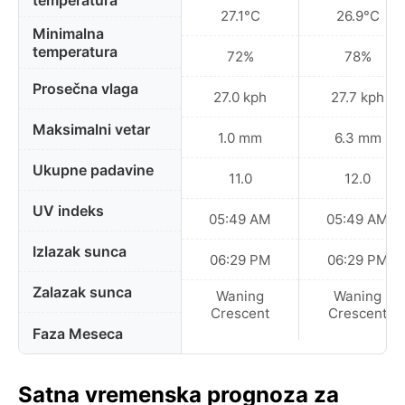
temperatura
27.1°C
26.9°C
Minimalna
temperatura
72%
78%
Prosečna vlaga
27.0 kph
27.7 kph
Maksimalni vetar
1.0 mm
6.3 mm
Ukupne padavine
11.0
12.0
UV indeks
05:49 AM
05:49 AM
Izlazak sunca
06:29 PM
06:29 PM
Zalazak sunca
Waning
Waning
Crescent
Crescent
Faza Meseca
Satna vremenska prognoza za