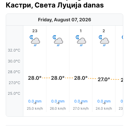
Кастри, Света Луција danas
Friday, August 07, 2026
23
1
2
3
32.0°C
30.0°C
28.0°C
28.0°
28.0°
28.0°
27.0°
27.
27.0°C
25.0°C
0.0 mm
0.0 mm
0.0 mm
0.0 mm
0.1 
↑
↑
↑
↑
25.0 km/h
26.0 km/h
27.0 km/h
24.0 km/h
23.0 