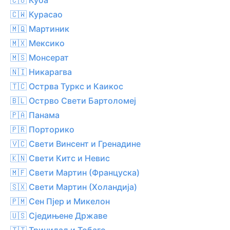
🇨🇼 Курасао
🇲🇶 Мартиник
🇲🇽 Мексико
🇲🇸 Монсерат
🇳🇮 Никарагва
🇹🇨 Острва Туркс и Каикос
🇧🇱 Острво Свети Бартоломеј
🇵🇦 Панама
🇵🇷 Порторико
🇻🇨 Свети Винсент и Гренадине
🇰🇳 Свети Китс и Невис
🇲🇫 Свети Мартин (Француска)
🇸🇽 Свети Мартин (Холандија)
🇵🇲 Сен Пјер и Микелон
🇺🇸 Сједињене Државе
🇹🇹 Тринидад и Тобаго