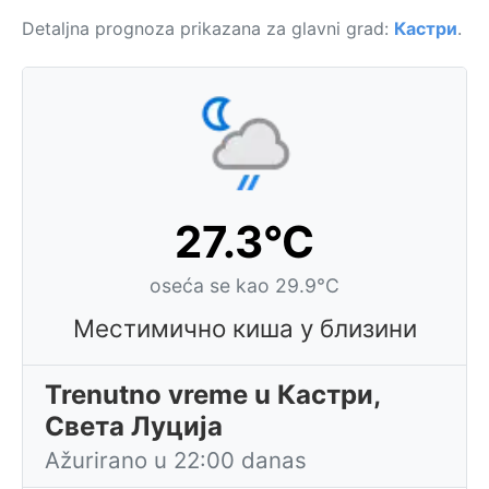
Detaljna prognoza prikazana za glavni grad:
Кастри
.
27.3°C
oseća se kao 29.9°C
Местимично киша у близини
Trenutno vreme u Кастри,
Света Луција
Ažurirano u 22:00 danas