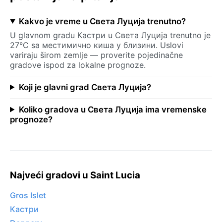
Kakvo je vreme u Света Луција trenutno?
U glavnom gradu Кастри u Света Луција trenutno je
27°C sa местимично киша у близини. Uslovi
variraju širom zemlje — proverite pojedinačne
gradove ispod za lokalne prognoze.
Koji je glavni grad Света Луција?
Koliko gradova u Света Луција ima vremenske
prognoze?
Najveći gradovi u Saint Lucia
Gros Islet
Кастри