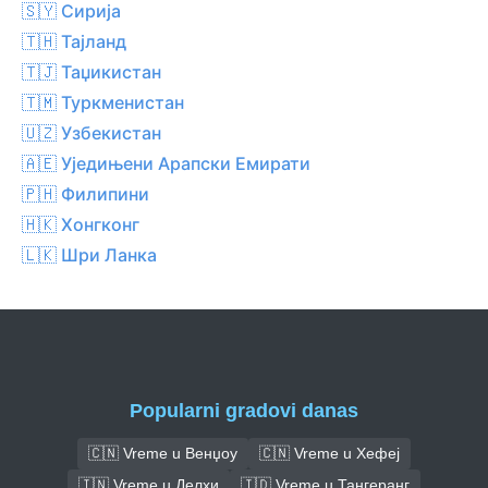
🇸🇾 Сирија
🇹🇭 Тајланд
🇹🇯 Таџикистан
🇹🇲 Туркменистан
🇺🇿 Узбекистан
🇦🇪 Уједињени Арапски Емирати
🇵🇭 Филипини
🇭🇰 Хонгконг
🇱🇰 Шри Ланка
Popularni gradovi danas
🇨🇳 Vreme u Венџоу
🇨🇳 Vreme u Хефеј
🇮🇳 Vreme u Делхи
🇮🇩 Vreme u Тангеранг