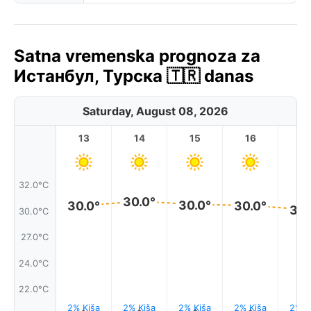
Satna vremenska prognoza za
Истанбул, Турска 🇹🇷 danas
Saturday, August 08, 2026
13
14
15
16
17
32.0°C
30.0°
30.0°
30.0°
30.0°
30.
30.0°C
27.0°C
24.0°C
22.0°C
2% Kiša
2% Kiša
2% Kiša
2% Kiša
2% K