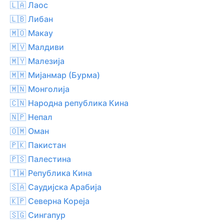
🇱🇦 Лаос
🇱🇧 Либан
🇲🇴 Макау
🇲🇻 Малдиви
🇲🇾 Малезија
🇲🇲 Мијанмар (Бурма)
🇲🇳 Монголија
🇨🇳 Народна република Кина
🇳🇵 Непал
🇴🇲 Оман
🇵🇰 Пакистан
🇵🇸 Палестина
🇹🇼 Република Кина
🇸🇦 Саудијска Арабија
🇰🇵 Северна Кореја
🇸🇬 Сингапур