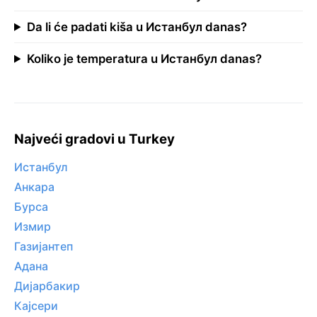
Da li će padati kiša u Истанбул danas?
Koliko je temperatura u Истанбул danas?
Najveći gradovi u Turkey
Истанбул
Анкара
Бурса
Измир
Газијантеп
Адана
Дијарбакир
Кајсери