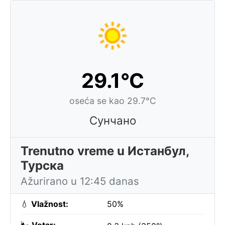
29.1°C
oseća se kao 29.7°C
Сунчано
Trenutno vreme u Истанбул,
Турска
Ažurirano u 12:45 danas
💧
Vlažnost:
50%