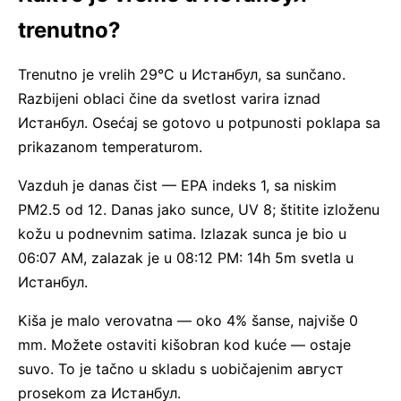
trenutno?
Trenutno je vrelih 29°C u Истанбул, sa sunčano.
Razbijeni oblaci čine da svetlost varira iznad
Истанбул. Osećaj se gotovo u potpunosti poklapa sa
prikazanom temperaturom.
Vazduh je danas čist — EPA indeks 1, sa niskim
PM2.5 od 12. Danas jako sunce, UV 8; štitite izloženu
kožu u podnevnim satima. Izlazak sunca je bio u
06:07 AM, zalazak je u 08:12 PM: 14h 5m svetla u
Истанбул.
Kiša je malo verovatna — oko 4% šanse, najviše 0
mm. Možete ostaviti kišobran kod kuće — ostaje
suvo. To je tačno u skladu s uobičajenim август
prosekom za Истанбул.