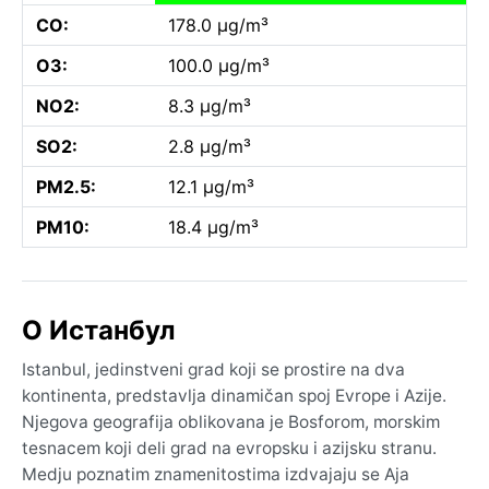
CO:
178.0 µg/m³
O3:
100.0 µg/m³
NO2:
8.3 µg/m³
SO2:
2.8 µg/m³
PM2.5:
12.1 µg/m³
PM10:
18.4 µg/m³
O Истанбул
Istanbul, jedinstveni grad koji se prostire na dva
kontinenta, predstavlja dinamičan spoj Evrope i Azije.
Njegova geografija oblikovana je Bosforom, morskim
tesnacem koji deli grad na evropsku i azijsku stranu.
Medju poznatim znamenitostima izdvajaju se Aja