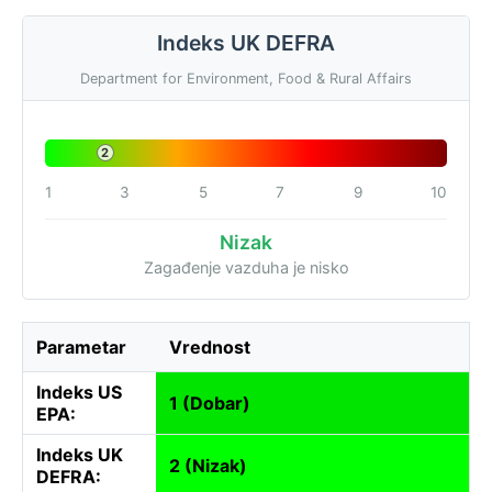
Indeks UK DEFRA
Department for Environment, Food & Rural Affairs
2
1
3
5
7
9
10
Nizak
Zagađenje vazduha je nisko
Parametar
Vrednost
Indeks US
1 (Dobar)
EPA:
Indeks UK
2 (Nizak)
DEFRA: