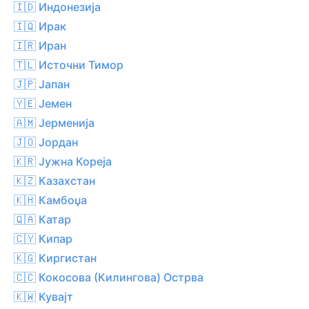
🇮🇩 Индонезија
🇮🇶 Ирак
🇮🇷 Иран
🇹🇱 Источни Тимор
🇯🇵 Јапан
🇾🇪 Јемен
🇦🇲 Јерменија
🇯🇴 Јордан
🇰🇷 Јужна Кореја
🇰🇿 Казахстан
🇰🇭 Камбоџа
🇶🇦 Катар
🇨🇾 Кипар
🇰🇬 Киргистан
🇨🇨 Кокосова (Килингова) Острва
🇰🇼 Кувајт