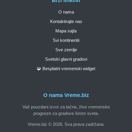
Brzi linkovi
O nama
Kontaktirajte nas
Mapa sajta
Svi kontinentii
Sve zemlje
Svetski glavni gradovi
🧩 Besplatni vremenski widget
O nama Vreme.biz
Vaš pouzdani izvor za tačne, žive vremenske
prognoze za gradove širom sveta.
Vreme.biz © 2026. Sva prava zadržana.