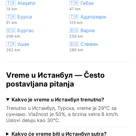
🇹🇷 Ataşehir
🇹🇷 Гебзе
14 km
47 km
🇹🇷 Бурса
🇹🇷 Адапазари
91 km
125 km
🇧🇬 Бургас
🇧🇬 Варна
206 km
259 km
🇹🇷 Ушак
🇧🇬 Сливен
263 km
286 km
Vreme u Истанбул — Često
postavljana pitanja
Kakvo je vreme u Истанбул trenutno?
Trenutno u Истанбул, Турска, vreme je 29°C sa
сунчано. Vlažnost je 50%, a brzina vetra 8 km/h.
Uslovi deluju kao 30°C.
Kakvo će vreme biti u Истанбул sutra?