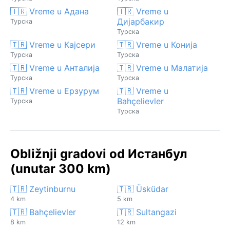
🇹🇷 Vreme u Адана
🇹🇷 Vreme u
Дијарбакир
Турска
Турска
🇹🇷 Vreme u Кајсери
🇹🇷 Vreme u Конија
Турска
Турска
🇹🇷 Vreme u Анталија
🇹🇷 Vreme u Малатија
Турска
Турска
🇹🇷 Vreme u Ерзурум
🇹🇷 Vreme u
Bahçelievler
Турска
Турска
Obližnji gradovi od Истанбул
(unutar 300 km)
🇹🇷 Zeytinburnu
🇹🇷 Üsküdar
4 km
5 km
🇹🇷 Bahçelievler
🇹🇷 Sultangazi
8 km
12 km