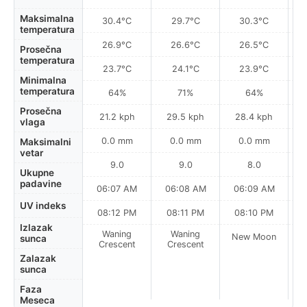
Maksimalna
30.4°C
29.7°C
30.3°C
temperatura
26.9°C
26.6°C
26.5°C
Prosečna
temperatura
23.7°C
24.1°C
23.9°C
Minimalna
temperatura
64%
71%
64%
Prosečna
21.2 kph
29.5 kph
28.4 kph
vlaga
0.0 mm
0.0 mm
0.0 mm
Maksimalni
vetar
9.0
9.0
8.0
Ukupne
padavine
06:07 AM
06:08 AM
06:09 AM
UV indeks
08:12 PM
08:11 PM
08:10 PM
Izlazak
Waning
Waning
New Moon
N
sunca
Crescent
Crescent
Zalazak
sunca
Faza
Meseca