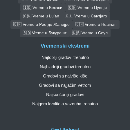
🇮🇩 Vreme u Бекаси
🇨🇳 Vreme u Цуенји
🇨🇳 Vreme u Lu’an
🇨🇱 Vreme u Сантјаго
🇧🇷 Vreme u Рио де Жанејро
🇨🇳 Vreme u Huainan
🇷🇴 Vreme u Букурешт
🇰🇷 Vreme u Сеул
Vremenski ekstremi
Najtopliji gradovi trenutno
Najhladniji gradovi trenutno
Gradovi sa najviše kiše
Gradovi sa najjačim vetrom
Najsunčaniji gradovi
Najgora kvaliteta vazduha trenutno