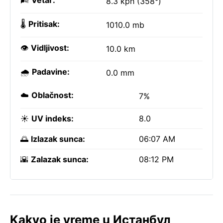
🌬️
Vetar:
8.3 kph (358°)
🌡️
Pritisak:
1010.0 mb
👁️
Vidljivost:
10.0 km
🌧️
Padavine:
0.0 mm
☁️
Oblačnost:
7%
☀️
UV indeks:
8.0
🌅
Izlazak sunca:
06:07 AM
🌇
Zalazak sunca:
08:12 PM
Kakvo je vreme u Истанбул