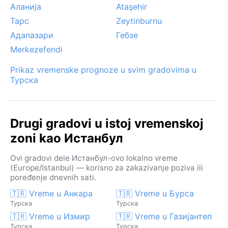
Аланија
Ataşehir
Тарс
Zeytinburnu
Адапазари
Гебзе
Merkezefendi
Prikaz vremenske prognoze u svim gradovima u
Турска
Drugi gradovi u istoj vremenskoj
zoni kao Истанбул
Ovi gradovi dele Истанбул-ovo lokalno vreme
(Europe/Istanbul) — korisno za zakazivanje poziva ili
poređenje dnevnih sati.
🇹🇷 Vreme u Анкара
🇹🇷 Vreme u Бурса
Турска
Турска
🇹🇷 Vreme u Измир
🇹🇷 Vreme u Газијантеп
Турска
Турска