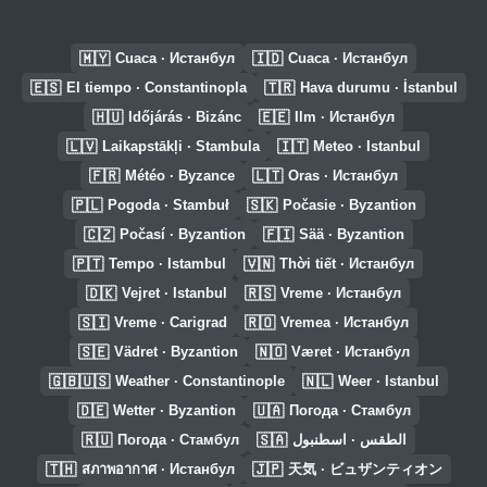
🇲🇾
🇮🇩
Cuaca · Истанбул
Cuaca · Истанбул
🇪🇸
🇹🇷
El tiempo · Constantinopla
Hava durumu · İstanbul
🇭🇺
🇪🇪
Időjárás · Bizánc
Ilm · Истанбул
🇱🇻
🇮🇹
Laikapstākļi · Stambula
Meteo · Istanbul
🇫🇷
🇱🇹
Météo · Byzance
Oras · Истанбул
🇵🇱
🇸🇰
Pogoda · Stambuł
Počasie · Byzantion
🇨🇿
🇫🇮
Počasí · Byzantion
Sää · Byzantion
🇵🇹
🇻🇳
Tempo · Istambul
Thời tiết · Истанбул
🇩🇰
🇷🇸
Vejret · Istanbul
Vreme · Истанбул
🇸🇮
🇷🇴
Vreme · Carigrad
Vremea · Истанбул
🇸🇪
🇳🇴
Vädret · Byzantion
Været · Истанбул
🇬🇧🇺🇸
🇳🇱
Weather · Constantinople
Weer · Istanbul
🇩🇪
🇺🇦
Wetter · Byzantion
Погода · Стамбул
🇷🇺
🇸🇦
Погода · Стамбул
الطقس · اسطنبول
🇹🇭
🇯🇵
สภาพอากาศ · Истанбул
天気 · ビュザンティオン