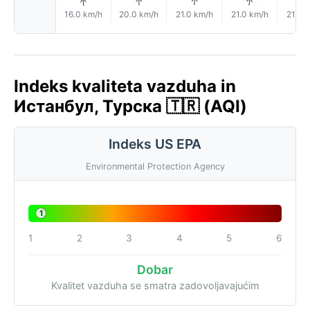
↑
↑
↑
↑
16.0 km/h
20.0 km/h
21.0 km/h
21.0 km/h
21.0 
Indeks kvaliteta vazduha in
Истанбул, Турска 🇹🇷 (AQI)
Indeks US EPA
Environmental Protection Agency
1
1
2
3
4
5
6
Dobar
Kvalitet vazduha se smatra zadovoljavajućim