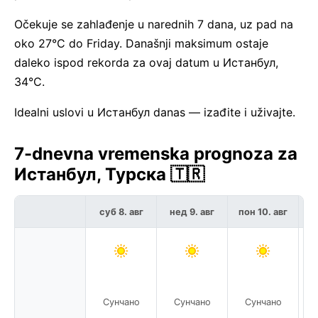
Očekuje se zahlađenje u narednih 7 dana, uz pad na
oko 27°C do Friday. Današnji maksimum ostaje
daleko ispod rekorda za ovaj datum u Истанбул,
34°C.
Idealni uslovi u Истанбул danas — izađite i uživajte.
7-dnevna vremenska prognoza za
Истанбул, Турска 🇹🇷
суб 8. авг
нед 9. авг
пон 10. авг
у
Сунчано
Сунчано
Сунчано