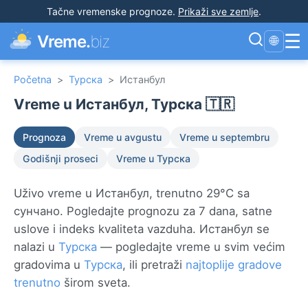
Tačne vremenske prognoze
.
Prikaži sve zemlje
.
☰
Vreme.
biz
🌐
Početna
>
Турска
>
Истанбул
Vreme u Истанбул, Турска 🇹🇷
Prognoza
Vreme u avgustu
Vreme u septembru
Godišnji proseci
Vreme u Турска
Uživo vreme u Истанбул, trenutno 29°C sa
сунчано. Pogledajte prognozu za 7 dana, satne
uslove i indeks kvaliteta vazduha. Истанбул se
nalazi u
Турска
— pogledajte vreme u svim većim
gradovima u
Турска
, ili pretraži
najtoplije gradove
trenutno
širom sveta.