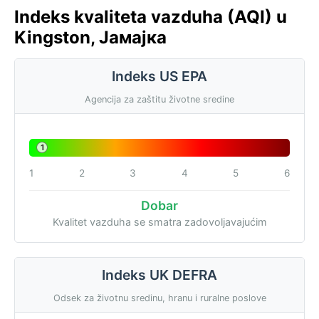
Indeks kvaliteta vazduha (AQI) u
Kingston, Јамајка
Indeks US EPA
Agencija za zaštitu životne sredine
1
1
2
3
4
5
6
Dobar
Kvalitet vazduha se smatra zadovoljavajućim
Indeks UK DEFRA
Odsek za životnu sredinu, hranu i ruralne poslove