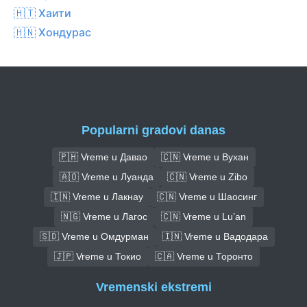
🇭🇹 Хаити
🇭🇳 Хондурас
Popularni gradovi danas
🇵🇭 Vreme u Давао
🇨🇳 Vreme u Вухан
🇦🇴 Vreme u Луанда
🇨🇳 Vreme u Zibo
🇮🇳 Vreme u Лакнау
🇨🇳 Vreme u Шаосинг
🇳🇬 Vreme u Лагос
🇨🇳 Vreme u Lu’an
🇸🇩 Vreme u Омдурман
🇮🇳 Vreme u Вадодара
🇯🇵 Vreme u Токио
🇨🇦 Vreme u Торонто
Vremenski ekstremi