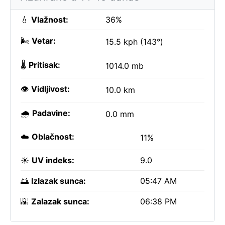
💧
Vlažnost:
36%
🌬️
Vetar:
15.5 kph (143°)
🌡️
Pritisak:
1014.0 mb
👁️
Vidljivost:
10.0 km
🌧️
Padavine:
0.0 mm
☁️
Oblačnost:
11%
☀️
UV indeks:
9.0
🌅
Izlazak sunca:
05:47 AM
🌇
Zalazak sunca:
06:38 PM