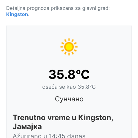
Detaljna prognoza prikazana za glavni grad:
Kingston
.
35.8°C
oseća se kao 35.8°C
Сунчано
Trenutno vreme u Kingston,
Јамајка
Ažurirano u 14:45 danas