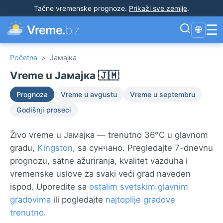
Tačne vremenske prognoze
.
Prikaži sve zemlje
.
☰
Vreme.
biz
🌐
Početna
>
Јамајка
Vreme u Јамајка 🇯🇲
Prognoza
Vreme u avgustu
Vreme u septembru
Godišnji proseci
Živo vreme u Јамајка — trenutno 36°C u glavnom
gradu,
Kingston
, sa сунчано. Pregledajte 7-dnevnu
prognozu, satne ažuriranja, kvalitet vazduha i
vremenske uslove za svaki veći grad naveden
ispod. Uporedite sa
ostalim svetskim glavnim
gradovima
ili pogledajte
najtoplije gradove
trenutno
.