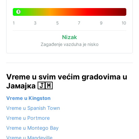
1
1
3
5
7
9
10
Nizak
Zagađenje vazduha je nisko
Vreme u svim većim gradovima u
Јамајка 🇯🇲
Vreme u Kingston
Vreme u Spanish Town
Vreme u Portmore
Vreme u Montego Bay
Vreme u Mandeville