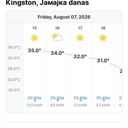
Kingston, Јамајка danas
Friday, August 07, 2026
15
16
17
18
1
36.0°C
35.0°
34.0°
32.0°
32.0°C
31.0°
28.0°C
27.
23.0°C
19.0°C
2% Kiša
2% Kiša
2% Kiša
3% Kiša
5% K
↑
↑
↑
↑
12.0 km/h
8.0 km/h
7.0 km/h
5.0 km/h
4.0 k