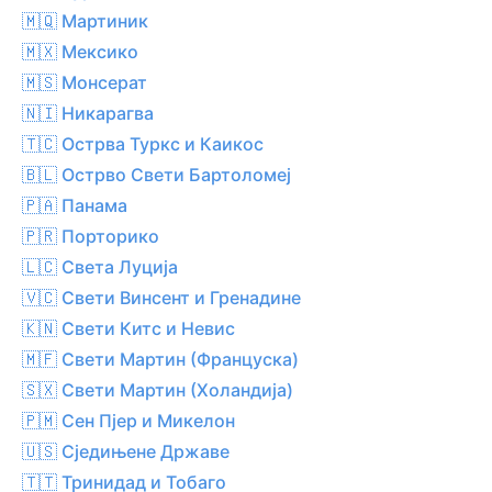
🇲🇶 Мартиник
🇲🇽 Мексико
🇲🇸 Монсерат
🇳🇮 Никарагва
🇹🇨 Острва Туркс и Каикос
🇧🇱 Острво Свети Бартоломеј
🇵🇦 Панама
🇵🇷 Порторико
🇱🇨 Света Луција
🇻🇨 Свети Винсент и Гренадине
🇰🇳 Свети Китс и Невис
🇲🇫 Свети Мартин (Француска)
🇸🇽 Свети Мартин (Холандија)
🇵🇲 Сен Пјер и Микелон
🇺🇸 Сједињене Државе
🇹🇹 Тринидад и Тобаго