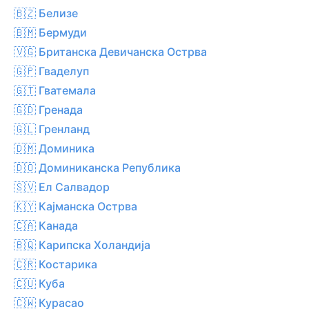
🇧🇿 Белизе
🇧🇲 Бермуди
🇻🇬 Британска Девичанска Острва
🇬🇵 Гваделуп
🇬🇹 Гватемала
🇬🇩 Гренада
🇬🇱 Гренланд
🇩🇲 Доминика
🇩🇴 Доминиканска Република
🇸🇻 Ел Салвадор
🇰🇾 Кајманска Острва
🇨🇦 Канада
🇧🇶 Карипска Холандија
🇨🇷 Костарика
🇨🇺 Куба
🇨🇼 Курасао