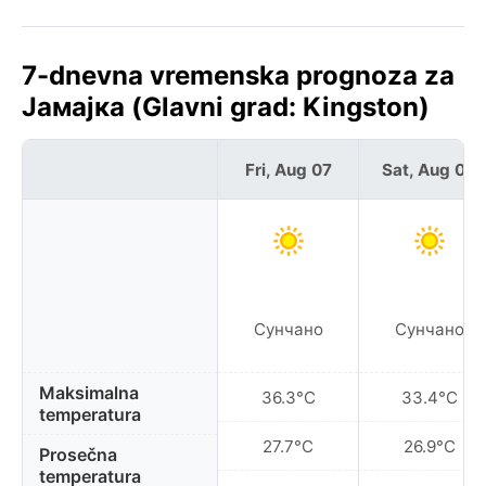
7-dnevna vremenska prognoza za
Јамајка (Glavni grad: Kingston)
Fri, Aug 07
Sat, Aug 08
Сунчано
Сунчано
Maksimalna
36.3°C
33.4°C
temperatura
27.7°C
26.9°C
Prosečna
temperatura