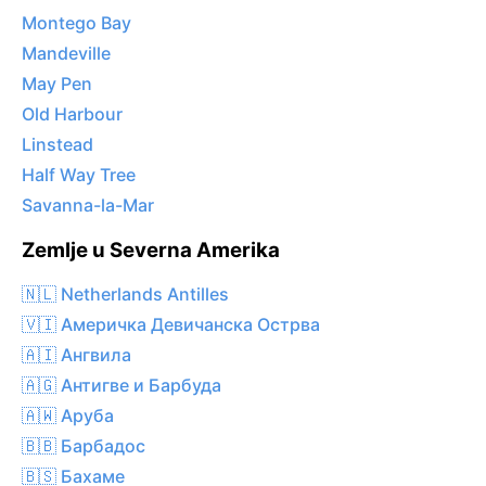
Montego Bay
Mandeville
May Pen
Old Harbour
Linstead
Half Way Tree
Savanna-la-Mar
Zemlje u Severna Amerika
🇳🇱 Netherlands Antilles
🇻🇮 Америчка Девичанска Острва
🇦🇮 Ангвила
🇦🇬 Антигве и Барбуда
🇦🇼 Аруба
🇧🇧 Барбадос
🇧🇸 Бахаме