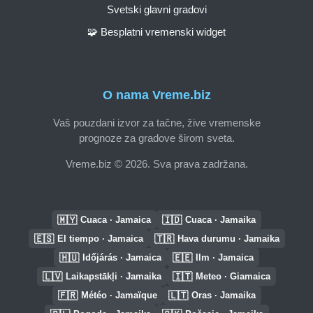
Svetski glavni gradovi
🧩 Besplatni vremenski widget
O nama Vreme.biz
Vaš pouzdani izvor za tačne, žive vremenske
prognoze za gradove širom sveta.
Vreme.biz © 2026. Sva prava zadržana.
🇲🇾
🇮🇩
Cuaca · Jamaica
Cuaca · Jamaika
🇪🇸
🇹🇷
El tiempo · Jamaica
Hava durumu · Jamaika
🇭🇺
🇪🇪
Időjárás · Jamaica
Ilm · Jamaica
🇱🇻
🇮🇹
Laikapstākļi · Jamaika
Meteo · Giamaica
🇫🇷
🇱🇹
Météo · Jamaïque
Oras · Jamaika