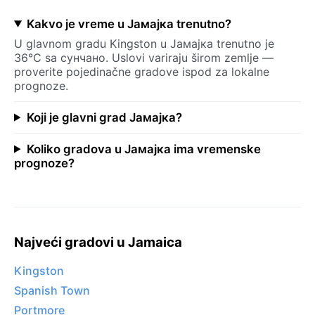
Kakvo je vreme u Јамајка trenutno?
U glavnom gradu Kingston u Јамајка trenutno je
36°C sa сунчано. Uslovi variraju širom zemlje —
proverite pojedinačne gradove ispod za lokalne
prognoze.
Koji je glavni grad Јамајка?
Koliko gradova u Јамајка ima vremenske
prognoze?
Najveći gradovi u Jamaica
Kingston
Spanish Town
Portmore