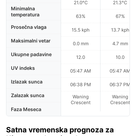
21.0°C
21.3°C
Minimalna
temperatura
63%
67%
Prosečna vlaga
15.5 kph
13.7 kph
Maksimalni vetar
0.0 mm
4.7 mm
Ukupne padavine
12.0
10.0
UV indeks
05:47 AM
05:47 AM
Izlazak sunca
06:38 PM
06:37 PM
Zalazak sunca
Waning
Waning
Crescent
Crescent
Faza Meseca
Satna vremenska prognoza za