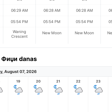
06:29 AM
06:28 AM
06:28 AM
0
05:54 PM
05:54 PM
05:54 PM
0
Waning
New Moon
New Moon
N
Crescent
, Фиџи danas
ay, August 07, 2026
8
19
20
21
22
23