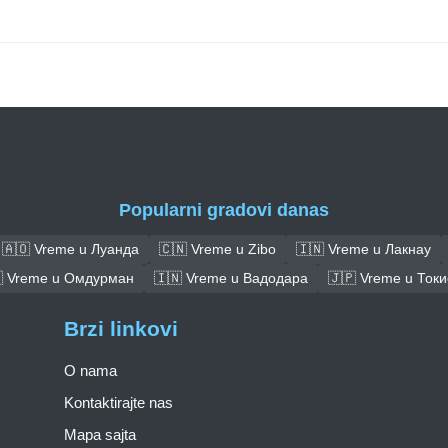
Popularni gradovi danas
🇦🇴 Vreme u Луанда
🇨🇳 Vreme u Zibo
🇮🇳 Vreme u Лакнау
 Vreme u Омдурман
🇮🇳 Vreme u Вадодара
🇯🇵 Vreme u Токи
Brzi linkovi
O nama
Kontaktirajte nas
Mapa sajta