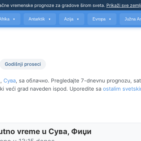
ačne vremenske prognoze
za gradove širom sveta
.
Prikaži sve zeml
Afrika
Antarktik
Azija
Evropa
Južna A
▼
▼
▼
▼
Godišnji proseci
u,
Сува
, sa облачно. Pregledajte 7-dnevnu prognozu, sa
aki veći grad naveden ispod. Uporedite sa
ostalim svetsk
utno vreme u Сува, Фиџи