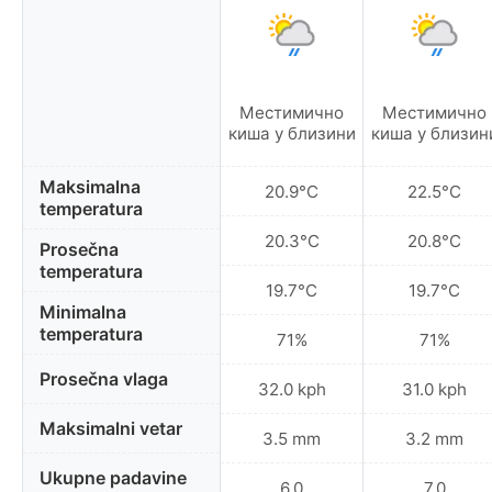
Местимично
Местимично
киша у близини
киша у близин
Maksimalna
20.9°C
22.5°C
temperatura
20.3°C
20.8°C
Prosečna
temperatura
19.7°C
19.7°C
Minimalna
temperatura
71%
71%
Prosečna vlaga
32.0 kph
31.0 kph
Maksimalni vetar
3.5 mm
3.2 mm
Ukupne padavine
6.0
7.0