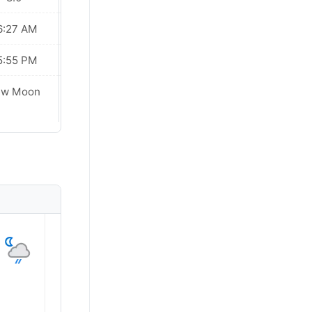
6:27 AM
06:27 AM
5:55 PM
05:55 PM
ew Moon
New Moon
1
2
3
4
5