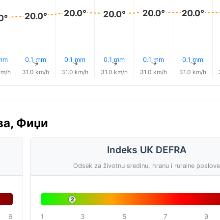
20.0°
20.0°
20.0°
20.0°
20.0°
0°
 mm
0.1 mm
0.1 mm
0.1 mm
0.1 mm
0.1 mm
↑
↑
↑
↑
↑
↑
km/h
31.0 km/h
31.0 km/h
31.0 km/h
31.0 km/h
31.0 km/h
ува, Фиџи
Indeks UK DEFRA
Odsek za životnu sredinu, hranu i ruralne poslov
2
6
1
3
5
7
9