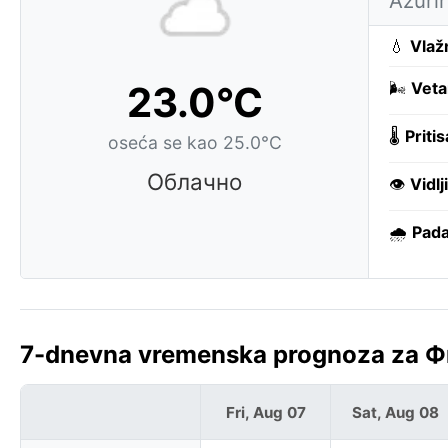
Ažuri
💧
Vlaž
23.0°C
🌬️
Veta
🌡️
Pritis
oseća se kao 25.0°C
Облачно
👁️
Vidlj
🌧️
Pada
7-dnevna vremenska prognoza za Фи
Fri, Aug 07
Sat, Aug 08