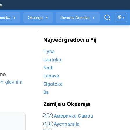
je
.
🌐
merika
Okeanija
Severna Amerika
▾
▼
▼
▼
Najveći gradovi u Fiji
Сува
Lautoka
Nadi
tne
Labasa
im glavnim
Sigatoka
Ba
Zemlje u Okeanija
🇦🇸 Америчка Самоа
🇦🇺 Аустралија