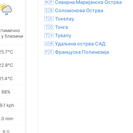
🇲🇵 Северна Маријанска Острва
🇸🇧 Соломонова Острва
🇹🇰 Токелау
🇹🇴 Тонга
стимично
Местимично
🇹🇻 Тувалу
 у близини
киша у близини
🇺🇲 Удаљена острва САД
25.7°C
25.5°C
🇵🇫 Француска Полинезија
22.8°C
23.3°C
21.4°C
21.9°C
88%
86%
9.1 kph
18.0 kph
1.0 mm
0.6 mm
8.0
8.0