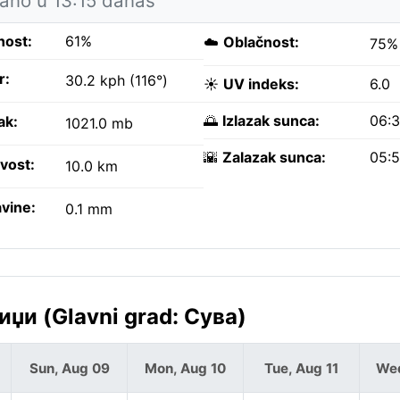
rano u 13:15 danas
nost:
61%
☁️
Oblačnost:
75%
r:
30.2 kph (116°)
☀️
UV indeks:
6.0
🌅
Izlazak sunca:
06:
ak:
1021.0 mb
🌇
Zalazak sunca:
05:
ivost:
10.0 km
vine:
0.1 mm
џи (Glavni grad: Сува)
Sun, Aug 09
Mon, Aug 10
Tue, Aug 11
Wed