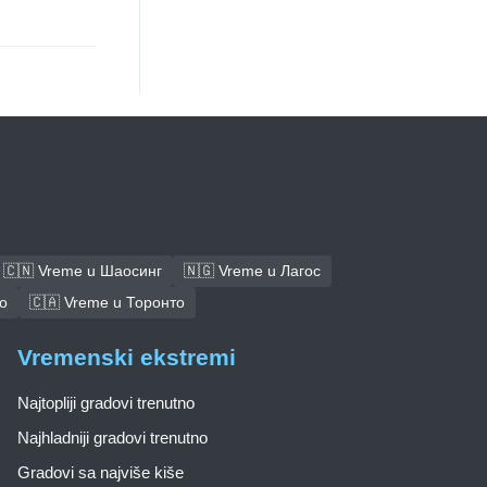
🇨🇳 Vreme u Шаосинг
🇳🇬 Vreme u Лагос
о
🇨🇦 Vreme u Торонто
Vremenski ekstremi
Najtopliji gradovi trenutno
Najhladniji gradovi trenutno
Gradovi sa najviše kiše