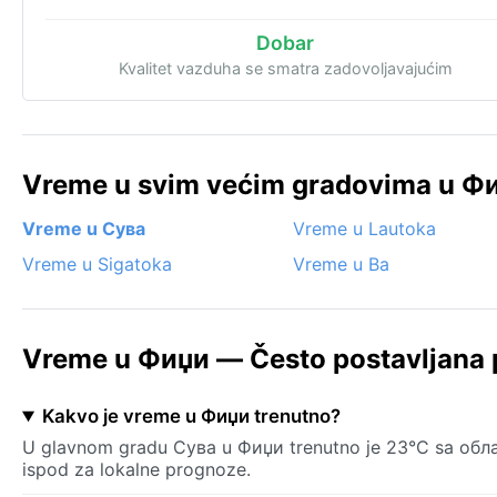
Dobar
Kvalitet vazduha se smatra zadovoljavajućim
Vreme u svim većim gradovima u Фи
Vreme u Сува
Vreme u Lautoka
Vreme u Sigatoka
Vreme u Ba
Vreme u Фиџи — Često postavljana 
Kakvo je vreme u Фиџи trenutno?
U glavnom gradu Сува u Фиџи trenutno je 23°C sa облач
ispod za lokalne prognoze.