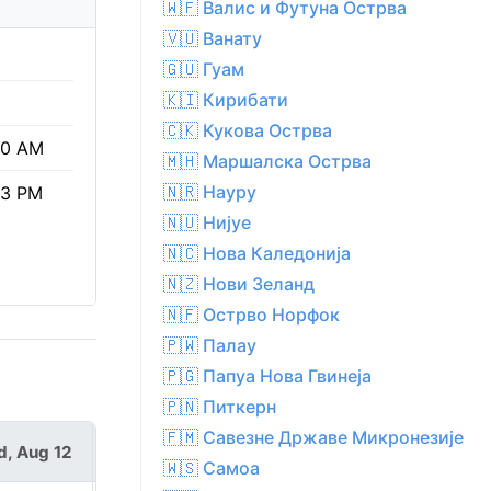
🇼🇫 Валис и Футуна Острва
🇻🇺 Ванату
🇬🇺 Гуам
🇰🇮 Кирибати
🇨🇰 Кукова Острва
30 AM
🇲🇭 Маршалска Острва
🇳🇷 Науру
53 PM
🇳🇺 Нијуе
🇳🇨 Нова Каледонија
🇳🇿 Нови Зеланд
🇳🇫 Острво Норфок
🇵🇼 Палау
🇵🇬 Папуа Нова Гвинеја
🇵🇳 Питкерн
🇫🇲 Савезне Државе Микронезије
, Aug 12
Thu, Aug 13
🇼🇸 Самоа