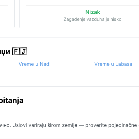
Nizak
Zagađenje vazduha je nisko
џи 🇫🇯
Vreme u Nadi
Vreme u Labasa
pitanja
но. Uslovi variraju širom zemlje — proverite pojedinačne