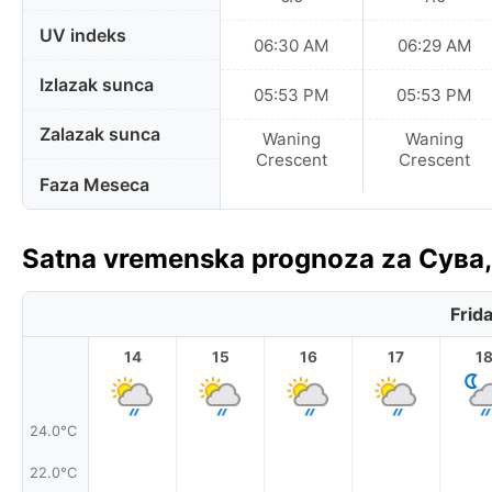
UV indeks
06:30 AM
06:29 AM
Izlazak sunca
05:53 PM
05:53 PM
Zalazak sunca
Waning
Waning
Crescent
Crescent
Faza Meseca
Satna vremenska prognoza za Сува
Frid
14
15
16
17
1
24.0°C
22.0°C