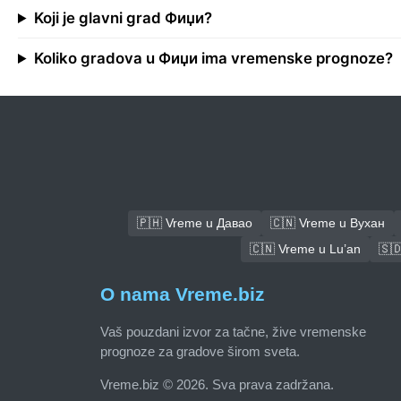
Koji je glavni grad Фиџи?
Koliko gradova u Фиџи ima vremenske prognoze?
🇵🇭 Vreme u Давао
🇨🇳 Vreme u Вухан
🇨🇳 Vreme u Lu’an
🇸
O nama Vreme.biz
Vaš pouzdani izvor za tačne, žive vremenske
prognoze za gradove širom sveta.
Vreme.biz © 2026. Sva prava zadržana.