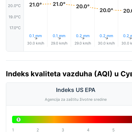
21.0°
21.0°
20.0°
20.0°C
20.0°
20.
19.0°C
17.0°C
0.1 mm
0.1 mm
0.2 mm
0.2 mm
0.2
↑
↑
↑
↑
30.0 km/h
29.0 km/h
29.0 km/h
30.0 km/h
30.0 
Indeks kvaliteta vazduha (AQI) u С
Indeks US EPA
Agencija za zaštitu životne sredine
1
1
2
3
4
5