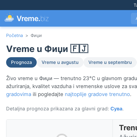
T
Vreme.
biz
Početna
>
Фиџи
Vreme u Фиџи 🇫🇯
Prognoza
Vreme u avgustu
Vreme u septembru
Živo vreme u Фиџи — trenutno 23°C u glavnom grad
ažuriranja, kvalitet vazduha i vremenske uslove za sv
gradovima
ili pogledajte
najtoplije gradove trenutno
.
Detaljna prognoza prikazana za glavni grad:
Сува
.
Tren