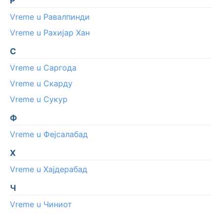
Р
Vreme u Равалпинди
Vreme u Рахијар Хан
С
Vreme u Саргода
Vreme u Скарду
Vreme u Сукур
Ф
Vreme u Фејсалабад
Х
Vreme u Хајдерабад
Ч
Vreme u Чиниот