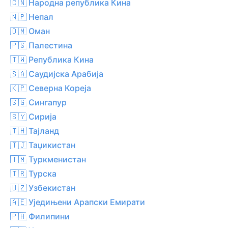
🇨🇳 Народна република Кина
🇳🇵 Непал
🇴🇲 Оман
🇵🇸 Палестина
🇹🇼 Република Кина
🇸🇦 Саудијска Арабија
🇰🇵 Северна Кореја
🇸🇬 Сингапур
🇸🇾 Сирија
🇹🇭 Тајланд
🇹🇯 Таџикистан
🇹🇲 Туркменистан
🇹🇷 Турска
🇺🇿 Узбекистан
🇦🇪 Уједињени Арапски Емирати
🇵🇭 Филипини