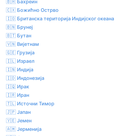
🇧🇭 Бахреин
🇨🇽 Божићно Острво
🇮🇴 Британска територија Индијског океана
🇧🇳 Брунеј
🇧🇹 Бутан
🇻🇳 Вијетнам
🇬🇪 Грузија
🇮🇱 Израел
🇮🇳 Индија
🇮🇩 Индонезија
🇮🇶 Ирак
🇮🇷 Иран
🇹🇱 Источни Тимор
🇯🇵 Јапан
🇾🇪 Јемен
🇦🇲 Јерменија