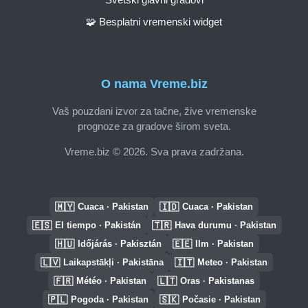
🧩 Besplatni vremenski widget
O nama Vreme.biz
Vaš pouzdani izvor za tačne, žive vremenske
prognoze za gradove širom sveta.
Vreme.biz © 2026. Sva prava zadržana.
🇲🇾
🇮🇩
Cuaca · Pakistan
Cuaca · Pakistan
🇪🇸
🇹🇷
El tiempo · Pakistán
Hava durumu · Pakistan
🇭🇺
🇪🇪
Időjárás · Pakisztán
Ilm · Pakistan
🇱🇻
🇮🇹
Laikapstākļi · Pakistāna
Meteo · Pakistan
🇫🇷
🇱🇹
Météo · Pakistan
Oras · Pakistanas
🇵🇱
🇸🇰
Pogoda · Pakistan
Počasie · Pakistan