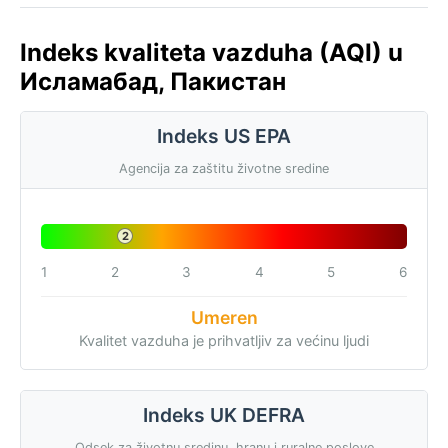
Indeks kvaliteta vazduha (AQI) u
Исламабад, Пакистан
Indeks US EPA
Agencija za zaštitu životne sredine
2
1
2
3
4
5
6
Umeren
Kvalitet vazduha je prihvatljiv za većinu ljudi
Indeks UK DEFRA
Odsek za životnu sredinu, hranu i ruralne poslove