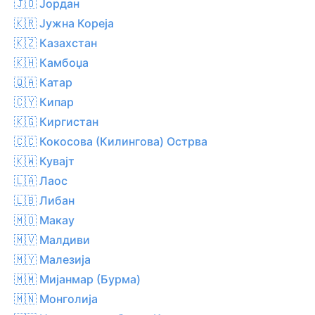
🇯🇴 Јордан
🇰🇷 Јужна Кореја
🇰🇿 Казахстан
🇰🇭 Камбоџа
🇶🇦 Катар
🇨🇾 Кипар
🇰🇬 Киргистан
🇨🇨 Кокосова (Килингова) Острва
🇰🇼 Кувајт
🇱🇦 Лаос
🇱🇧 Либан
🇲🇴 Макау
🇲🇻 Малдиви
🇲🇾 Малезија
🇲🇲 Мијанмар (Бурма)
🇲🇳 Монголија