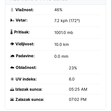
💧
Vlažnost:
46%
🌬️
Vetar:
7.2 kph (172°)
🌡️
Pritisak:
1001.0 mb
👁️
Vidljivost:
10.0 km
🌧️
Padavine:
0.0 mm
☁️
Oblačnost:
23%
☀️
UV indeks:
6.0
🌅
Izlazak sunca:
05:25 AM
🌇
Zalazak sunca:
07:02 PM