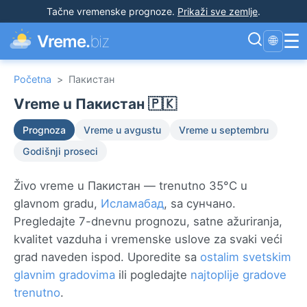
Tačne vremenske prognoze
.
Prikaži sve zemlje
.
☰
Vreme.
biz
🌐
Početna
>
Пакистан
Vreme u Пакистан 🇵🇰
Prognoza
Vreme u avgustu
Vreme u septembru
Godišnji proseci
Živo vreme u Пакистан — trenutno 35°C u
glavnom gradu,
Исламабад
, sa сунчано.
Pregledajte 7-dnevnu prognozu, satne ažuriranja,
kvalitet vazduha i vremenske uslove za svaki veći
grad naveden ispod. Uporedite sa
ostalim svetskim
glavnim gradovima
ili pogledajte
najtoplije gradove
trenutno
.