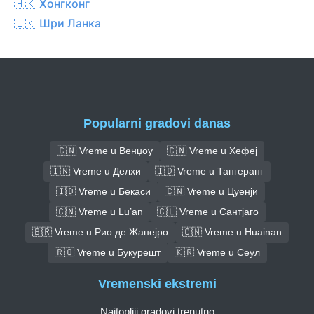
🇭🇰 Хонгконг
🇱🇰 Шри Ланка
Popularni gradovi danas
🇨🇳 Vreme u Венџоу
🇨🇳 Vreme u Хефеј
🇮🇳 Vreme u Делхи
🇮🇩 Vreme u Тангеранг
🇮🇩 Vreme u Бекаси
🇨🇳 Vreme u Цуенји
🇨🇳 Vreme u Lu’an
🇨🇱 Vreme u Сантјаго
🇧🇷 Vreme u Рио де Жанејро
🇨🇳 Vreme u Huainan
🇷🇴 Vreme u Букурешт
🇰🇷 Vreme u Сеул
Vremenski ekstremi
Najtopliji gradovi trenutno