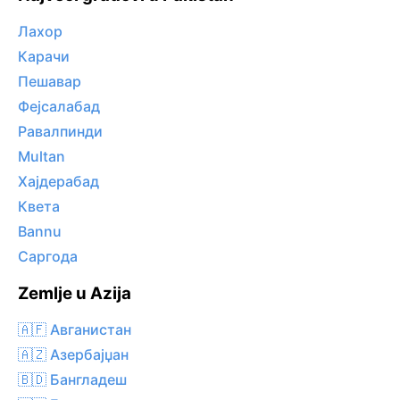
Лахор
Карачи
Пешавар
Фејсалабад
Равалпинди
Multan
Хајдерабад
Квета
Bannu
Саргода
Zemlje u Azija
🇦🇫 Авганистан
🇦🇿 Азербајџан
🇧🇩 Бангладеш