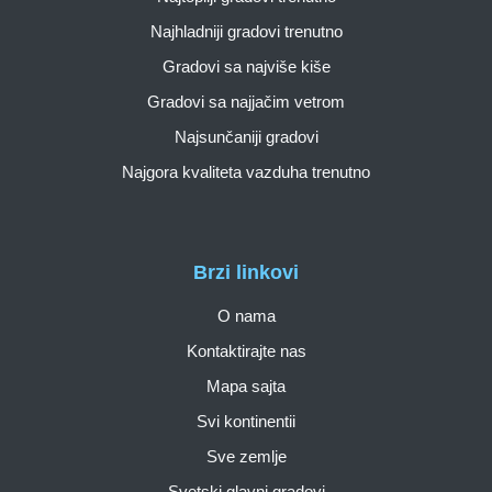
Najhladniji gradovi trenutno
Gradovi sa najviše kiše
Gradovi sa najjačim vetrom
Najsunčaniji gradovi
Najgora kvaliteta vazduha trenutno
Brzi linkovi
O nama
Kontaktirajte nas
Mapa sajta
Svi kontinentii
Sve zemlje
Svetski glavni gradovi