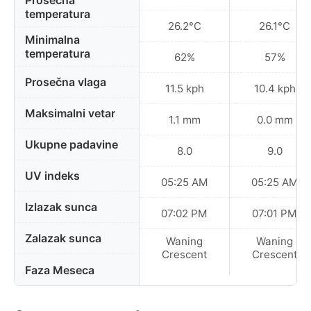
Prosečna
temperatura
26.2°C
26.1°C
Minimalna
temperatura
62%
57%
Prosečna vlaga
11.5 kph
10.4 kph
Maksimalni vetar
1.1 mm
0.0 mm
Ukupne padavine
8.0
9.0
UV indeks
05:25 AM
05:25 AM
Izlazak sunca
07:02 PM
07:01 PM
Zalazak sunca
Waning
Waning
Crescent
Crescent
Faza Meseca