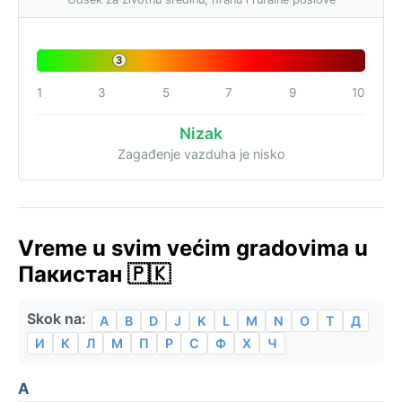
3
1
3
5
7
9
10
Nizak
Zagađenje vazduha je nisko
Vreme u svim većim gradovima u
Пакистан 🇵🇰
Skok na:
A
B
D
J
K
L
M
N
O
T
Д
И
К
Л
М
П
Р
С
Ф
Х
Ч
A