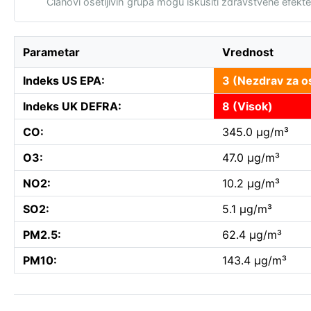
Članovi osetljivih grupa mogu iskusiti zdravstvene efekte
Parametar
Vrednost
Indeks US EPA:
3 (Nezdrav za os
Indeks UK DEFRA:
8 (Visok)
CO:
345.0 µg/m³
O3:
47.0 µg/m³
NO2:
10.2 µg/m³
SO2:
5.1 µg/m³
PM2.5:
62.4 µg/m³
PM10:
143.4 µg/m³