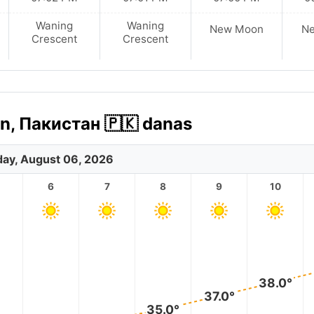
Waning
Waning
New Moon
N
Crescent
Crescent
n, Пакистан 🇵🇰 danas
ay, August 06, 2026
6
7
8
9
10
38.0°
37.0°
35.0°