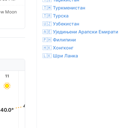
🇹🇲 Туркменистан
ew Moon
🇹🇷 Турска
🇺🇿 Узбекистан
🇦🇪 Уједињени Арапски Емирати
🇵🇭 Филипини
🇭🇰 Хонгконг
🇱🇰 Шри Ланка
11
12
13
14
15
16
43.0°
43.0°
43.0
42.0°
42.0°
40.0°