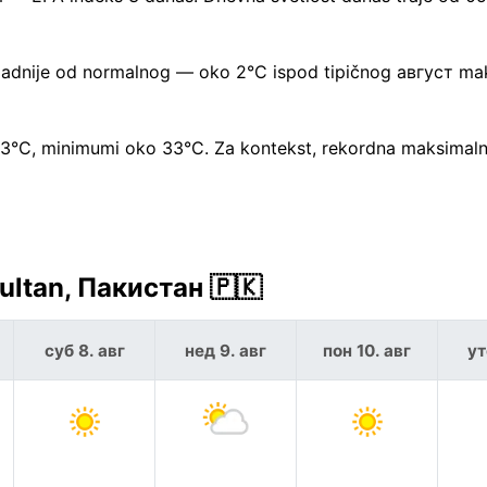
 hladnije od normalnog — oko 2°C ispod tipičnog август m
 43°C, minimumi oko 33°C. Za kontekst, rekordna maksimal
ltan, Пакистан 🇵🇰
суб 8. авг
нед 9. авг
пон 10. авг
ут