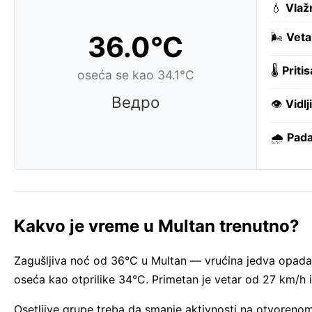
💧
Vlaž
36.0°C
🌬️
Veta
🌡️
Pritis
oseća se kao 34.1°C
Ведро
👁️
Vidlj
🌧️
Pada
Kakvo je vreme u Multan trenutno?
Zagušljiva noć od 36°C u Multan — vrućina jedva opada
oseća kao otprilike 34°C. Primetan je vetar od 27 km/h 
Osetljive grupe treba da smanje aktivnosti na otvoren