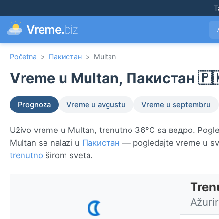
T
Vreme.
biz
Početna
>
Пакистан
>
Multan
Vreme u Multan, Пакистан 🇵
Prognoza
Vreme u avgustu
Vreme u septembru
Uživo vreme u Multan, trenutno 36°C sa ведро. Pogled
Multan se nalazi u
Пакистан
— pogledajte vreme u s
trenutno
širom sveta.
Tren
Ažuri