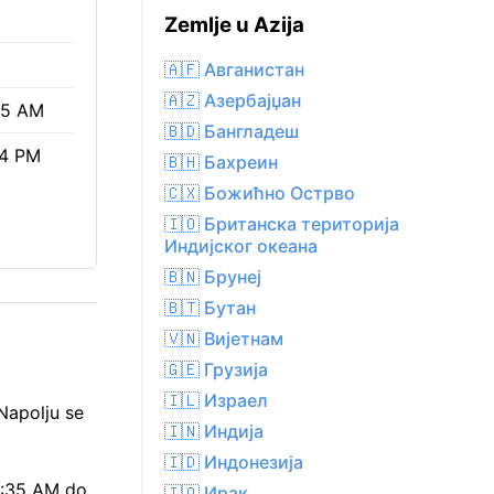
Zemlje u Azija
🇦🇫 Авганистан
🇦🇿 Азербајџан
35 AM
🇧🇩 Бангладеш
04 PM
🇧🇭 Бахреин
🇨🇽 Божићно Острво
🇮🇴 Британска територија
Индијског океана
🇧🇳 Брунеј
🇧🇹 Бутан
🇻🇳 Вијетнам
🇬🇪 Грузија
🇮🇱 Израел
Napolju se
🇮🇳 Индија
🇮🇩 Индонезија
5:35 AM do
🇮🇶 Ирак