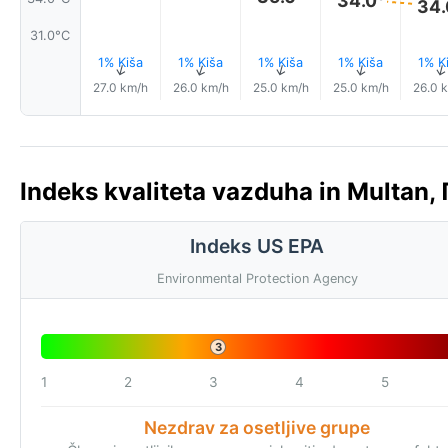
34.
31.0°C
1% Kiša
1% Kiša
1% Kiša
1% Kiša
1% K
↑
↑
↑
↑
27.0 km/h
26.0 km/h
25.0 km/h
25.0 km/h
26.0 
Indeks kvaliteta vazduha in Multan,
Indeks US EPA
Environmental Protection Agency
3
1
2
3
4
5
Nezdrav za osetljive grupe