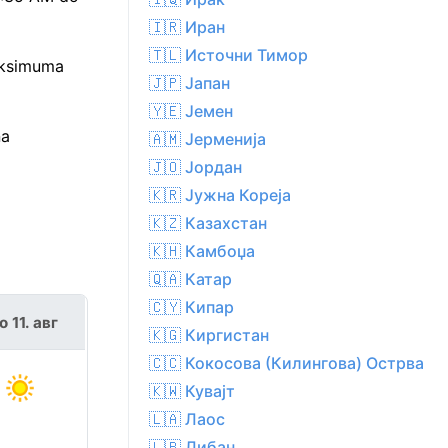
🇮🇷 Иран
🇹🇱 Источни Тимор
aksimuma
🇯🇵 Јапан
🇾🇪 Јемен
na
🇦🇲 Јерменија
🇯🇴 Јордан
🇰🇷 Јужна Кореја
🇰🇿 Казахстан
🇰🇭 Камбоџа
🇶🇦 Катар
🇨🇾 Кипар
о 11. авг
🇰🇬 Киргистан
🇨🇨 Кокосова (Килингова) Острва
🇰🇼 Кувајт
🇱🇦 Лаос
🇱🇧 Либан