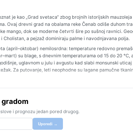
nat je kao „Grad svetaca“ zbog brojnih istorijskih mauzoleja 
ma. Ovaj drevni grad na obalama reke Čenab odiše duhom trad
ke mango, dok se moderne četvrti šire po sušnoj ravnici. Geo
 i Cholistan, a pejzaž dominiraju palme i navodnjavana polja.
 leta (april–oktobar) nemilosrdna: temperature redovno premaš
–mart) su blage, s dnevnim temperaturama od 15 do 20 °C, a
odišnje, uglavnom u julu i avgustu kad slabi monsunski utica
 težak. Za putovanje, leti neophodne su lagane pamučne tkanine
da su dani prijatno topli, a noći sveže – idealno za razgleda
ste peščane oluje („andhi“) koje u proleće i leto podižu praš
m gradom
Mada monsun retko stigne ozbiljnije, povremeni obilni pljuskov
 vruć, suv i veličanstven u svojoj izdržljivosti.
 uslove i prognozu jedan pored drugog.
Uporedi →