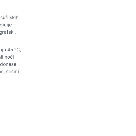
sufijskih
icije –
grafski,
uju 45 °C,
li noći
j donese
, šešir i
nje
inu sa
i mogu