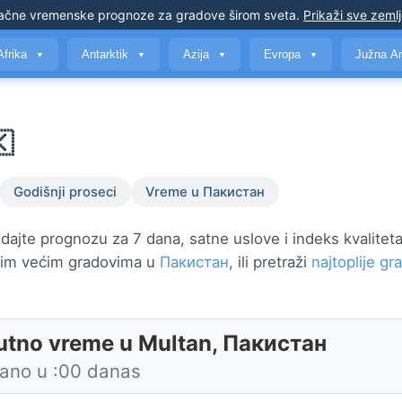
ačne vremenske prognoze
za gradove širom sveta
.
Prikaži sve zeml
Afrika
Antarktik
Azija
Evropa
Južna A
▼
▼
▼
▼

Godišnji proseci
Vreme u Пакистан
ajte prognozu za 7 dana, satne uslove i indeks kvalitet
vim većim gradovima u
Пакистан
, ili pretraži
najtoplije g
utno vreme u Multan, Пакистан
rano u :00 danas