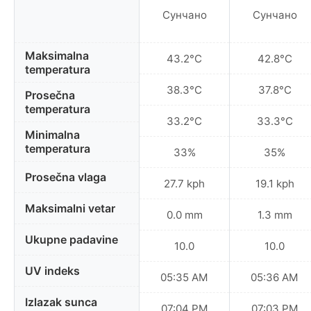
Сунчано
Сунчано
Maksimalna
43.2°C
42.8°C
temperatura
38.3°C
37.8°C
Prosečna
temperatura
33.2°C
33.3°C
Minimalna
temperatura
33%
35%
Prosečna vlaga
27.7 kph
19.1 kph
Maksimalni vetar
0.0 mm
1.3 mm
Ukupne padavine
10.0
10.0
UV indeks
05:35 AM
05:36 AM
Izlazak sunca
07:04 PM
07:03 PM