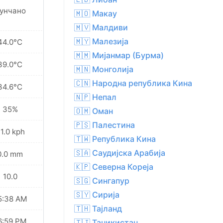
унчано
🇲🇴 Макау
🇲🇻 Малдиви
🇲🇾 Малезија
44.0°C
🇲🇲 Мијанмар (Бурма)
39.0°C
🇲🇳 Монголија
🇨🇳 Народна република Кина
34.6°C
🇳🇵 Непал
35%
🇴🇲 Оман
🇵🇸 Палестина
1.0 kph
🇹🇼 Република Кина
🇸🇦 Саудијска Арабија
0.0 mm
🇰🇵 Северна Кореја
10.0
🇸🇬 Сингапур
🇸🇾 Сирија
5:38 AM
🇹🇭 Тајланд
6:59 PM
🇹🇯 Таџикистан