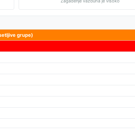
Zagađenje vazduha je visoko
etljive grupe)