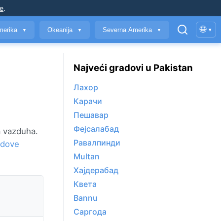
je
.
🌐
merika
Okeanija
Severna Amerika
▾
▼
▼
▼
Najveći gradovi u Pakistan
Лахор
Карачи
Пешавар
Фејсалабад
a vazduha.
Равалпинди
radove
Multan
Хајдерабад
Квета
Bannu
Саргода