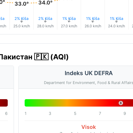
0°
34.0°
33.0°
iša
2% Kiša
2% Kiša
1% Kiša
1% Kiša
1% Kiša
↑
↑
↑
↑
↑
↑
km/h
25.0 km/h
28.0 km/h
27.0 km/h
26.0 km/h
24.0 km/h
 Пакистан 🇵🇰 (AQI)
Indeks UK DEFRA
Department for Environment, Food & Rural Affair
8
6
1
3
5
7
9
Visok