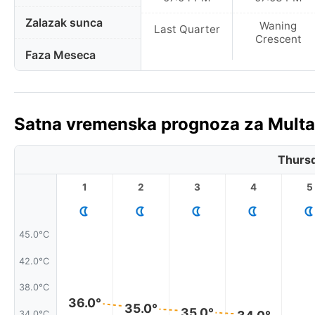
Zalazak sunca
Waning
Last Quarter
Crescent
Faza Meseca
Satna vremenska prognoza za Multa
Thursd
1
2
3
4
5
45.0°C
42.0°C
38.0°C
36.0°
35.0°
35.0°
34.0°
34.0°C