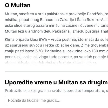
O Multan
Multan, smešten u srcu pakistanske provincije Pandžab, poz
mistika, poput onog Bahaudina Zakarije i Šaha Rukn-e-Ala
uske ulice starog bazara mirišu na začine i čuvene multans
Multan leži u aridnom delu Pakistana, između pustinja Thal
Klima pripada klasi BWh – vruća pustinja, što znači da su
uz sparušenu suvoću i retke oblačne dane. Zime (novembar
znaju pasti ispod 5 °C. Padavine su oskudne, oko 130 mm g
poneki pljusak – ali vlaga tada poraste, pa vazduh postaje
obilna hidratacija, dok zimi dođe dobro i tanja jakna.
Najbolje vreme za posetu jeste od novembra do februara, ka
džamija i pogled na grad sa tvrđave. Poseban fenomen su če
Uporedite vreme u Multan sa drugi
pustinje, smanjujući vidljivost na svega nekoliko metara. 
izazvati lokalne poplave. Multan je, ukratko, grad ekstrema –
Pretražite bilo koji grad na svetu i uporedite temperaturu,