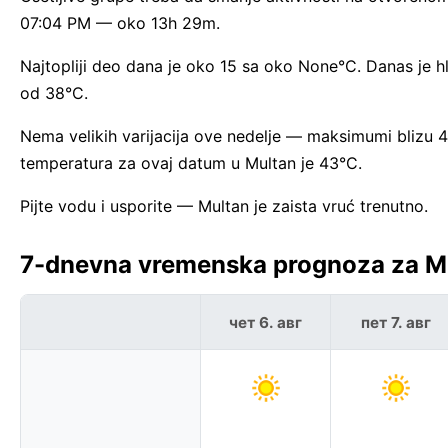
07:04 PM — oko 13h 29m.
Najtopliji deo dana je oko 15 sa oko None°C. Danas je
od 38°C.
Nema velikih varijacija ove nedelje — maksimumi blizu
temperatura za ovaj datum u Multan je 43°C.
Pijte vodu i usporite — Multan je zaista vruć trenutno.
7-dnevna vremenska prognoza za Mu
чет 6. авг
пет 7. авг