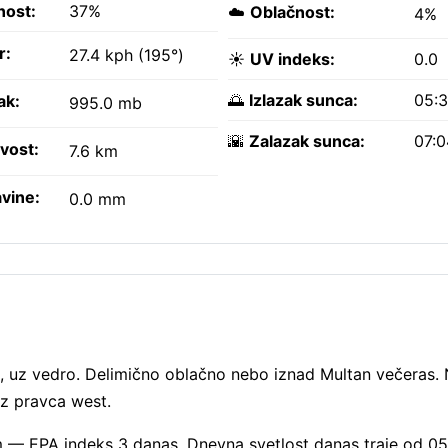
nost:
37%
☁️
Oblačnost:
4%
r:
27.4 kph (195°)
☀️
UV indeks:
0.0
🌅
Izlazak sunca:
05:
ak:
995.0 mb
🌇
Zalazak sunca:
07:
ivost:
7.6 km
vine:
0.0 mm
, uz vedro. Delimično oblačno nebo iznad Multan večeras. 
iz pravca west.
om — EPA indeks 3 danas. Dnevna svetlost danas traje od 0