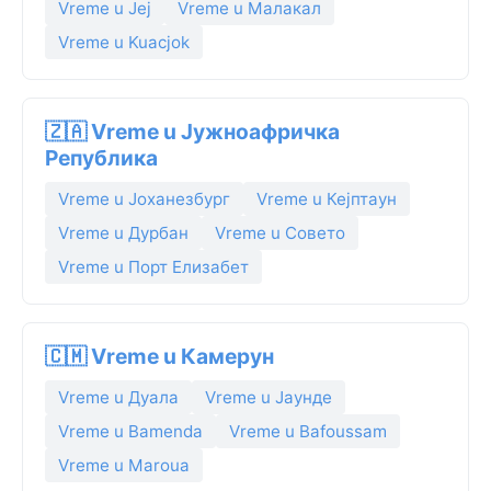
Vreme u Јеј
Vreme u Малакал
Vreme u Kuacjok
🇿🇦 Vreme u Јужноафричка
Република
Vreme u Јоханезбург
Vreme u Кејптаун
Vreme u Дурбан
Vreme u Совето
Vreme u Порт Елизабет
🇨🇲 Vreme u Камерун
Vreme u Дуала
Vreme u Јаунде
Vreme u Bamenda
Vreme u Bafoussam
Vreme u Maroua