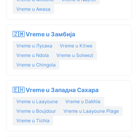
Vreme u Awasa
🇿🇲 Vreme u Замбија
Vreme u Лусака
Vreme u Kitwe
Vreme u Ndola
Vreme u Solwezi
Vreme u Chingola
🇪🇭 Vreme u Западна Сахара
Vreme u Laayoune
Vreme u Dakhla
Vreme u Boujdour
Vreme u Laayoune Plage
Vreme u Tichla