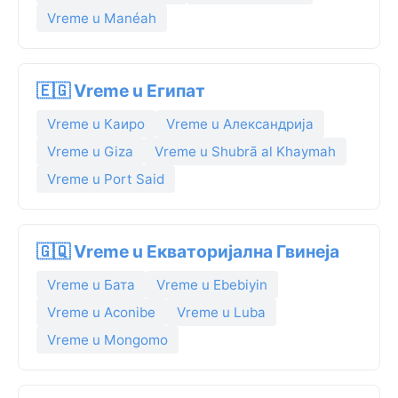
Vreme u Manéah
🇪🇬 Vreme u Египат
Vreme u Каиро
Vreme u Александрија
Vreme u Giza
Vreme u Shubrā al Khaymah
Vreme u Port Said
🇬🇶 Vreme u Екваторијална Гвинеја
Vreme u Бата
Vreme u Ebebiyin
Vreme u Aconibe
Vreme u Luba
Vreme u Mongomo