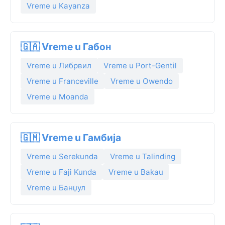
Vreme u Kayanza
🇬🇦 Vreme u Габон
Vreme u Либрвил
Vreme u Port-Gentil
Vreme u Franceville
Vreme u Owendo
Vreme u Moanda
🇬🇲 Vreme u Гамбија
Vreme u Serekunda
Vreme u Talinding
Vreme u Faji Kunda
Vreme u Bakau
Vreme u Банџул