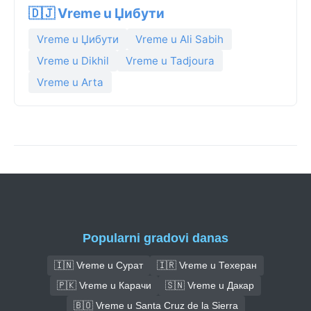
🇩🇯 Vreme u Џибути
Vreme u Џибути
Vreme u Ali Sabih
Vreme u Dikhil
Vreme u Tadjoura
Vreme u Arta
Popularni gradovi danas
🇮🇳 Vreme u Сурат
🇮🇷 Vreme u Техеран
🇵🇰 Vreme u Карачи
🇸🇳 Vreme u Дакар
🇧🇴 Vreme u Santa Cruz de la Sierra