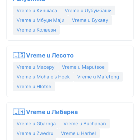
Vreme u Киншаса
Vreme u Лубумбаши
Vreme u Мбуџи Маји
Vreme u Букаву
Vreme u Колвези
🇱🇸 Vreme u Лесото
Vreme u Масеру
Vreme u Maputsoe
Vreme u Mohale's Hoek
Vreme u Mafeteng
Vreme u Hlotse
🇱🇷 Vreme u Либериа
Vreme u Gbarnga
Vreme u Buchanan
Vreme u Zwedru
Vreme u Harbel