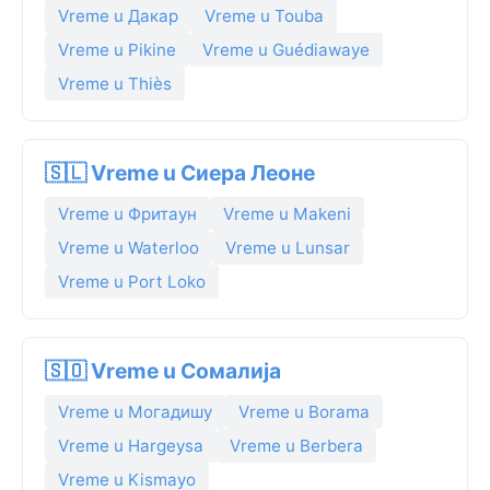
Vreme u Дакар
Vreme u Touba
Vreme u Pikine
Vreme u Guédiawaye
Vreme u Thiès
🇸🇱 Vreme u Сиера Леоне
Vreme u Фритаун
Vreme u Makeni
Vreme u Waterloo
Vreme u Lunsar
Vreme u Port Loko
🇸🇴 Vreme u Сомалија
Vreme u Могадишу
Vreme u Borama
Vreme u Hargeysa
Vreme u Berbera
Vreme u Kismayo