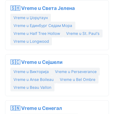
🇸🇭 Vreme u Света Јелена
Vreme u Џорџтаун
Vreme u Единбург Седам Мора
Vreme u Half Tree Hollow
Vreme u St. Paul's
Vreme u Longwood
🇸🇨 Vreme u Сејшели
Vreme u Викторија
Vreme u Perseverance
Vreme u Anse Boileau
Vreme u Bel Ombre
Vreme u Beau Vallon
🇸🇳 Vreme u Сенегал