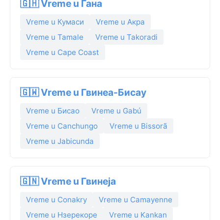
🇬🇭 Vreme u Гана
Vreme u Кумаси
Vreme u Акра
Vreme u Tamale
Vreme u Takoradi
Vreme u Cape Coast
🇬🇼 Vreme u Гвинеа-Бисау
Vreme u Бисао
Vreme u Gabú
Vreme u Canchungo
Vreme u Bissorã
Vreme u Jabicunda
🇬🇳 Vreme u Гвинеја
Vreme u Conakry
Vreme u Camayenne
Vreme u Нзерекоре
Vreme u Kankan