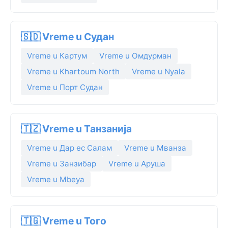
🇸🇩 Vreme u Судан
Vreme u Картум
Vreme u Омдурман
Vreme u Khartoum North
Vreme u Nyala
Vreme u Порт Судан
🇹🇿 Vreme u Танзанија
Vreme u Дар ес Салам
Vreme u Мванза
Vreme u Занзибар
Vreme u Аруша
Vreme u Mbeya
🇹🇬 Vreme u Того