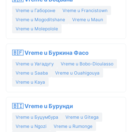
Vreme u Габороне
Vreme u Francistown
Vreme u Mogoditshane
Vreme u Maun
Vreme u Molepolole
🇧🇫 Vreme u Буркина Фасо
Vreme u Уагадугу
Vreme u Bobo-Dioulasso
Vreme u Saaba
Vreme u Ouahigouya
Vreme u Kaya
🇧🇮 Vreme u Бурунди
Vreme u Буџумбура
Vreme u Gitega
Vreme u Ngozi
Vreme u Rumonge