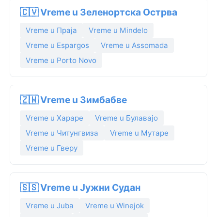
🇨🇻 Vreme u Зеленортска Острва
Vreme u Праја
Vreme u Mindelo
Vreme u Espargos
Vreme u Assomada
Vreme u Porto Novo
🇿🇼 Vreme u Зимбабве
Vreme u Хараре
Vreme u Булавајо
Vreme u Читунгвиза
Vreme u Мутаре
Vreme u Гверу
🇸🇸 Vreme u Јужни Судан
Vreme u Juba
Vreme u Winejok