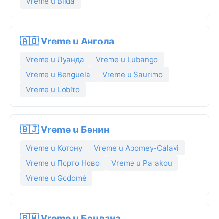
Vreme u Blida
🇦🇴 Vreme u Ангола
Vreme u Луанда
Vreme u Lubango
Vreme u Benguela
Vreme u Saurimo
Vreme u Lobito
🇧🇯 Vreme u Бенин
Vreme u Котону
Vreme u Abomey-Calavi
Vreme u Порто Ново
Vreme u Parakou
Vreme u Godomè
🇧🇼 Vreme u Боцвана