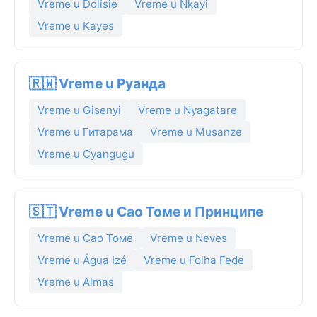
Vreme u Dolisie
Vreme u Nkayi
Vreme u Kayes
🇷🇼 Vreme u Руанда
Vreme u Gisenyi
Vreme u Nyagatare
Vreme u Гитарама
Vreme u Musanze
Vreme u Cyangugu
🇸🇹 Vreme u Сао Томе и Принципе
Vreme u Сао Томе
Vreme u Neves
Vreme u Água Izé
Vreme u Folha Fede
Vreme u Almas