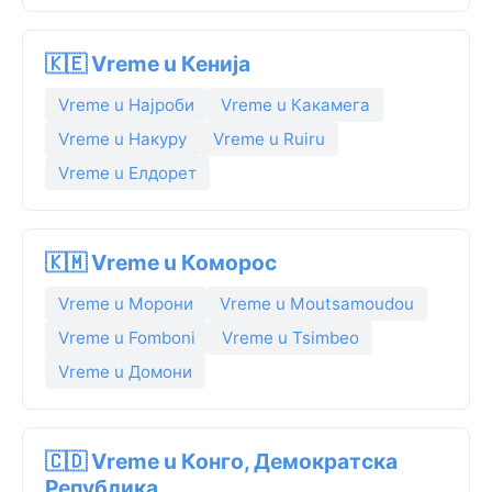
🇰🇪 Vreme u Кенија
Vreme u Најроби
Vreme u Какамега
Vreme u Накуру
Vreme u Ruiru
Vreme u Елдорет
🇰🇲 Vreme u Коморос
Vreme u Морони
Vreme u Moutsamoudou
Vreme u Fomboni
Vreme u Tsimbeo
Vreme u Домони
🇨🇩 Vreme u Конго, Демократска
Република