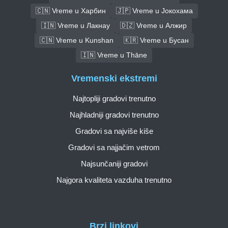
🇨🇳 Vreme u Харбин
🇯🇵 Vreme u Јокохама
🇮🇳 Vreme u Лакнау
🇩🇿 Vreme u Алжир
🇨🇳 Vreme u Kunshan
🇰🇷 Vreme u Бусан
🇮🇳 Vreme u Thāne
Vremenski ekstremi
Najtopliji gradovi trenutno
Najhladniji gradovi trenutno
Gradovi sa najviše kiše
Gradovi sa najjačim vetrom
Najsunčaniji gradovi
Najgora kvaliteta vazduha trenutno
Brzi linkovi