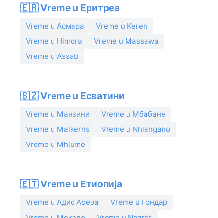
🇪🇷 Vreme u Еритреа
Vreme u Асмара
Vreme u Keren
Vreme u Himora
Vreme u Massawa
Vreme u Assab
🇸🇿 Vreme u Есватини
Vreme u Манзини
Vreme u Мбабане
Vreme u Malkerns
Vreme u Nhlangano
Vreme u Mhlume
🇪🇹 Vreme u Етиопија
Vreme u Адис Абеба
Vreme u Гондар
Vreme u Мекеле
Vreme u Nazrēt