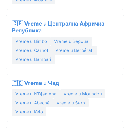
🇨🇫 Vreme u Централна Афричка
Република
Vreme u Bimbo
Vreme u Bégoua
Vreme u Carnot
Vreme u Berbérati
Vreme u Bambari
🇹🇩 Vreme u Чад
Vreme u N'Djamena
Vreme u Moundou
Vreme u Abéché
Vreme u Sarh
Vreme u Kelo