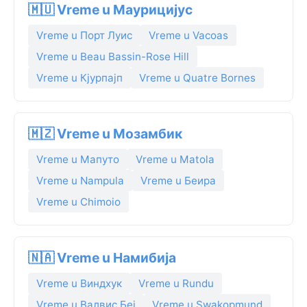
🇲🇺 Vreme u Маурицијус
Vreme u Порт Луис
Vreme u Vacoas
Vreme u Beau Bassin-Rose Hill
Vreme u Кјурпајп
Vreme u Quatre Bornes
🇲🇿 Vreme u Мозамбик
Vreme u Мапуто
Vreme u Matola
Vreme u Nampula
Vreme u Беира
Vreme u Chimoio
🇳🇦 Vreme u Намибија
Vreme u Виндхук
Vreme u Rundu
Vreme u Валвис Беј
Vreme u Swakopmund