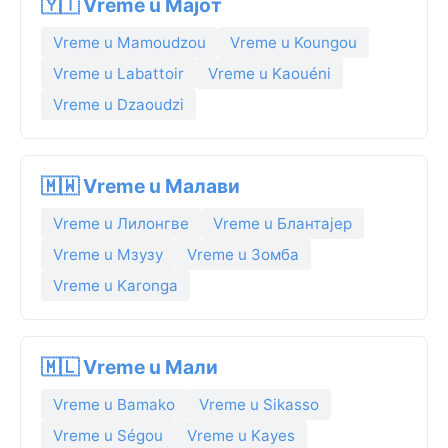
🇾🇹 Vreme u Мајот
Vreme u Mamoudzou
Vreme u Koungou
Vreme u Labattoir
Vreme u Kaouéni
Vreme u Dzaoudzi
🇲🇼 Vreme u Малави
Vreme u Лилонгве
Vreme u Блантајер
Vreme u Мзузу
Vreme u Зомба
Vreme u Karonga
🇲🇱 Vreme u Мали
Vreme u Bamako
Vreme u Sikasso
Vreme u Ségou
Vreme u Kayes