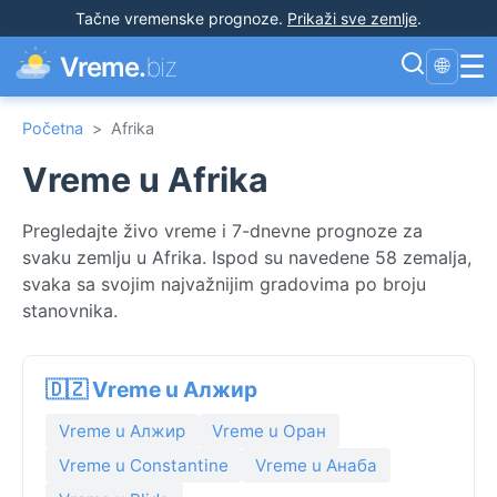
Tačne vremenske prognoze
.
Prikaži sve zemlje
.
☰
Vreme.
biz
🌐
Početna
>
Afrika
Vreme u Afrika
Pregledajte živo vreme i 7-dnevne prognoze za
svaku zemlju u Afrika. Ispod su navedene 58 zemalja,
svaka sa svojim najvažnijim gradovima po broju
stanovnika.
🇩🇿 Vreme u Алжир
Vreme u Алжир
Vreme u Оран
Vreme u Constantine
Vreme u Анаба