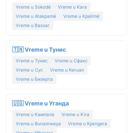
Vreme u Sokodé
Vreme u Kara
Vreme u Atakpamé
Vreme u Kpalimé
Vreme u Bassar
🇹🇳 Vreme u Тунис
Vreme u Тунис
Vreme u Сфакс
Vreme u Сус
Vreme u Keruan
Vreme u Бизерта
🇺🇬 Vreme u Уганда
Vreme u Кампала
Vreme u Kira
Vreme u Bunamwaya
Vreme u Kyengera
Vreme u Mbarara