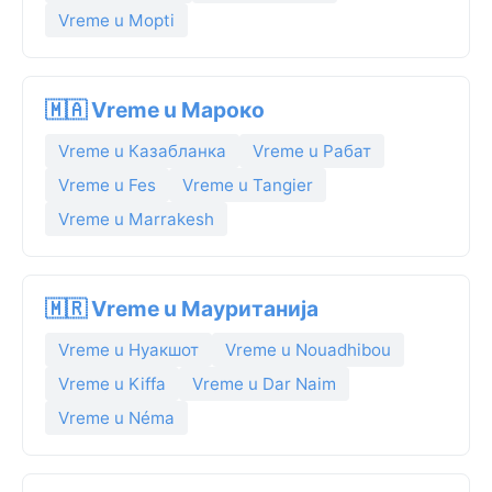
Vreme u Mopti
🇲🇦 Vreme u Мароко
Vreme u Казабланка
Vreme u Рабат
Vreme u Fes
Vreme u Tangier
Vreme u Marrakesh
🇲🇷 Vreme u Мауританија
Vreme u Нуакшот
Vreme u Nouadhibou
Vreme u Kiffa
Vreme u Dar Naim
Vreme u Néma