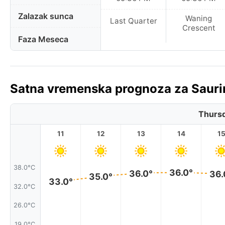
Zalazak sunca
Waning
Last Quarter
Crescent
Faza Meseca
Satna vremenska prognoza za Sauri
Thursd
11
12
13
14
1
38.0°C
36.0°
36.0°
36.
35.0°
33.0°
32.0°C
26.0°C
19.0°C