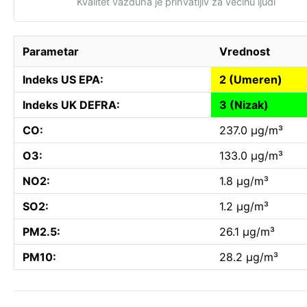
Kvalitet vazduha je prihvatljiv za većinu ljudi
Parametar
Vrednost
Indeks US EPA:
2 (Umeren)
Indeks UK DEFRA:
3 (Nizak)
CO:
237.0 µg/m³
O3:
133.0 µg/m³
NO2:
1.8 µg/m³
SO2:
1.2 µg/m³
PM2.5:
26.1 µg/m³
PM10:
28.2 µg/m³