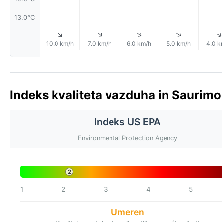
13.0°C
↑
↑
↑
↑
10.0 km/h
7.0 km/h
6.0 km/h
5.0 km/h
4.0 k
Indeks kvaliteta vazduha in Saurimo
Indeks US EPA
Environmental Protection Agency
2
1
2
3
4
5
Umeren