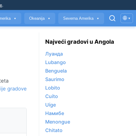
je
.
🌐
merika
Okeanija
Severna Amerika
▾
▼
▼
▼
Najveći gradovi u Angola
Луанда
Lubango
Benguela
Saurimo
teta
Lobito
lije gradove
Cuíto
Uíge
Намибе
Menongue
Chitato