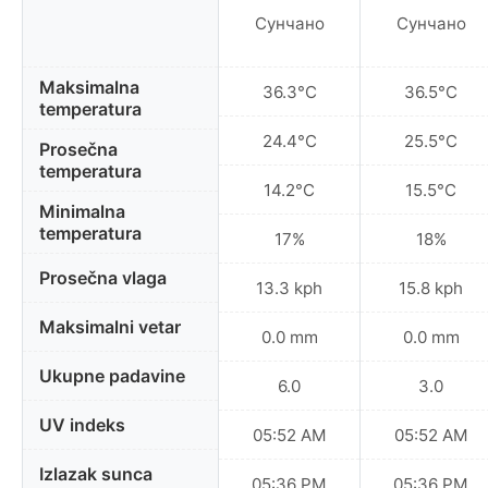
Сунчано
Сунчано
Maksimalna
36.3°C
36.5°C
temperatura
24.4°C
25.5°C
Prosečna
temperatura
14.2°C
15.5°C
Minimalna
temperatura
17%
18%
Prosečna vlaga
13.3 kph
15.8 kph
Maksimalni vetar
0.0 mm
0.0 mm
Ukupne padavine
6.0
3.0
UV indeks
05:52 AM
05:52 AM
Izlazak sunca
05:36 PM
05:36 PM