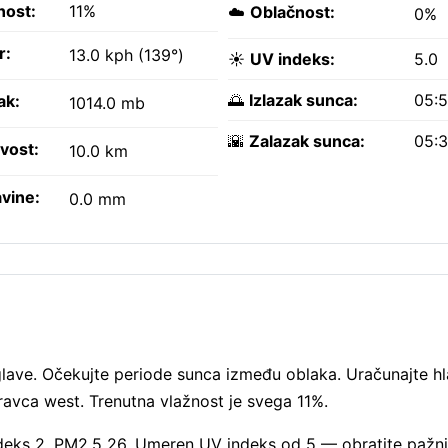
nost:
11%
☁️
Oblačnost:
0%
r:
13.0 kph (139°)
☀️
UV indeks:
5.0
🌅
Izlazak sunca:
05:
ak:
1014.0 mb
🌇
Zalazak sunca:
05:
ivost:
10.0 km
vine:
0.0 mm
lave. Očekujte periode sunca između oblaka. Uračunajte hl
avca west. Trenutna vlažnost je svega 11%.
ndeks 2, PM2.5 26. Umeren UV indeks od 5 — obratite pažn