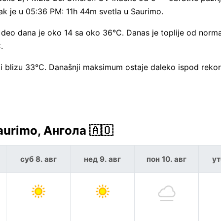
ak je u 05:36 PM: 11h 44m svetla u Saurimo.
ji deo dana je oko 14 sa oko 36°C. Danas je toplije od nor
.
iti blizu 33°C. Današnji maksimum ostaje daleko ispod reko
urimo, Ангола 🇦🇴
суб 8. авг
нед 9. авг
пон 10. авг
ут