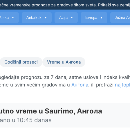
ačne vremenske prognoze
za gradove širom sveta
.
Prikaži sve zeml
Afrika
Antarktik
Azija
Evropa
Južna A
▼
▼
▼
▼
Godišnji proseci
Vreme u Ангола
ledajte prognozu za 7 dana, satne uslove i indeks kvali
eme u svim većim gradovima u
Ангола
, ili pretraži
najtop
utno vreme u Saurimo, Ангола
rano u 10:45 danas