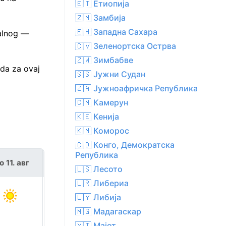
🇪🇹 Етиопија
🇿🇲 Замбија
🇪🇭 Западна Сахара
malnog —
🇨🇻 Зеленортска Острва
🇿🇼 Зимбабве
rda za ovaj
🇸🇸 Јужни Судан
🇿🇦 Јужноафричка Република
🇨🇲 Камерун
🇰🇪 Кенија
🇰🇲 Коморос
🇨🇩 Конго, Демократска
Република
о 11. авг
сре 12. авг
🇱🇸 Лесото
🇱🇷 Либериа
🇱🇾 Либија
🇲🇬 Мадагаскар
🇾🇹 Мајот