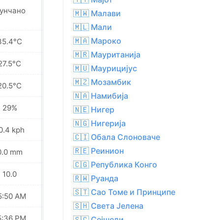
унчано
Сунчано
🇲🇼 Малави
🇲🇱 Мали
🇲🇦 Мароко
35.4°C
33.1°C
🇲🇷 Мауританија
27.5°C
26.9°C
🇲🇺 Маурицијус
🇲🇿 Мозамбик
20.5°C
20.2°C
🇳🇦 Намибија
29%
35%
🇳🇪 Нигер
🇳🇬 Нигерија
0.4 kph
10.8 kph
🇨🇮 Обала Слоноваче
🇷🇪 Реинион
0.0 mm
0.0 mm
🇨🇬 Република Конго
10.0
9.0
🇷🇼 Руанда
🇸🇹 Сао Томе и Принципе
5:50 AM
05:50 AM
🇸🇭 Света Јелена
5:36 PM
05:36 PM
🇸🇨 Сејшели