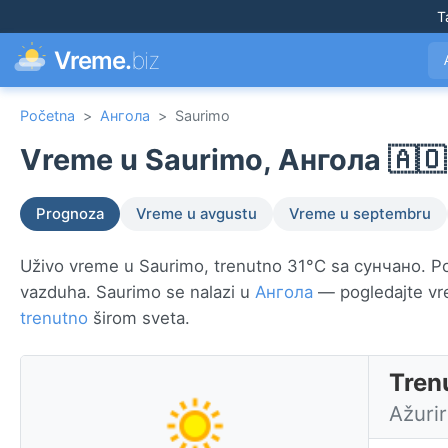
T
Vreme.
biz
Početna
>
Ангола
>
Saurimo
Vreme u Saurimo, Ангола 🇦🇴
Prognoza
Vreme u avgustu
Vreme u septembru
Uživo vreme u Saurimo, trenutno 31°C sa сунчано. Pog
vazduha. Saurimo se nalazi u
Ангола
— pogledajte vr
trenutno
širom sveta.
Tren
Ažuri