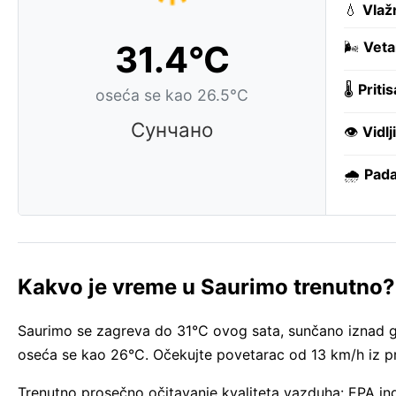
💧
Vlaž
31.4°C
🌬️
Veta
🌡️
Pritis
oseća se kao 26.5°C
Сунчано
👁️
Vidlj
🌧️
Pada
Kakvo je vreme u Saurimo trenutno?
Saurimo se zagreva do 31°C ovog sata, sunčano iznad g
oseća se kao 26°C. Očekujte povetarac od 13 km/h iz pr
Trenutno prosečno očitavanje kvaliteta vazduha: EPA i