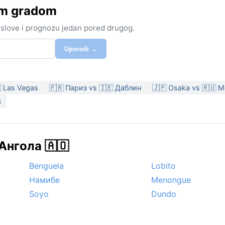
im gradom
 uslove i prognozu jedan pored drugog.
Uporedi →
 Las Vegas
🇫🇷 Париз vs 🇮🇪 Даблин
🇯🇵 Osaka vs 🇷🇺 
в
Ангола 🇦🇴
Benguela
Lobito
Намибе
Menongue
Soyo
Dundo