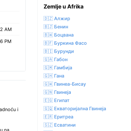
Zemlje u Afrika
🇩🇿 Алжир
🇧🇯 Бенин
52 AM
🇧🇼 Боцвана
36 PM
🇧🇫 Буркина Фасо
🇧🇮 Бурунди
🇬🇦 Габон
🇬🇲 Гамбија
🇬🇭 Гана
🇬🇼 Гвинеа-Бисау
🇬🇳 Гвинеја
🇪🇬 Египат
🇬🇶 Екваторијална Гвинеја
adnoću i
🇪🇷 Еритреа
🇸🇿 Есватини
ju na