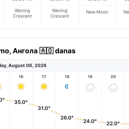
Waning
Waning
New Moon
N
Crescent
Crescent
mo, Ангола 🇦🇴 danas
ay, August 06, 2026
5
16
17
18
19
20
0°
35.0°
31.0°
26.0°
24.0°
22.0°