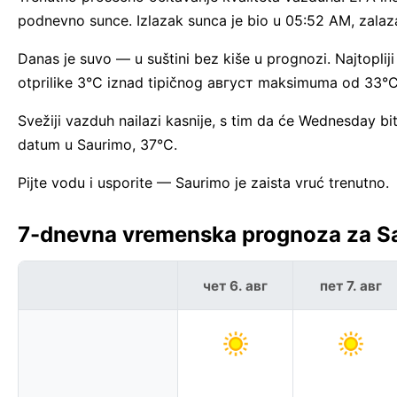
podnevno sunce. Izlazak sunca je bio u 05:52 AM, zalaz
Danas je suvo — u suštini bez kiše u prognozi. Najtopli
otprilike 3°C iznad tipičnog август maksimuma od 33°C
Svežiji vazduh nailazi kasnije, s tim da će Wednesday b
datum u Saurimo, 37°C.
Pijte vodu i usporite — Saurimo je zaista vruć trenutno.
7-dnevna vremenska prognoza za Sa
чет 6. авг
пет 7. авг