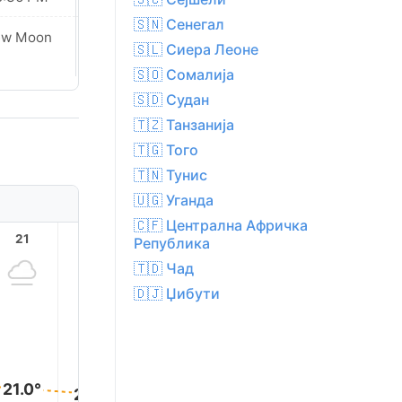
🇸🇳 Сенегал
ew Moon
New Moon
🇸🇱 Сиера Леоне
🇸🇴 Сомалија
🇸🇩 Судан
🇹🇿 Танзанија
🇹🇬 Того
🇹🇳 Тунис
🇺🇬 Уганда
🇨🇫 Централна Афричка
21
22
23
1
2
Република
🇹🇩 Чад
🇩🇯 Џибути
21.0°
20.0°
20.0°
19.0°