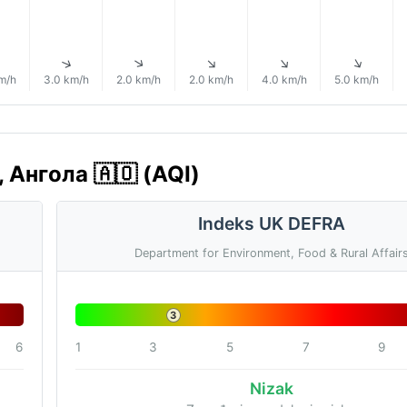
↑
↑
↑
↑
↑
↑
m/h
3.0 km/h
2.0 km/h
2.0 km/h
4.0 km/h
5.0 km/h
, Ангола 🇦🇴 (AQI)
Indeks UK DEFRA
Department for Environment, Food & Rural Affair
3
6
1
3
5
7
9
Nizak