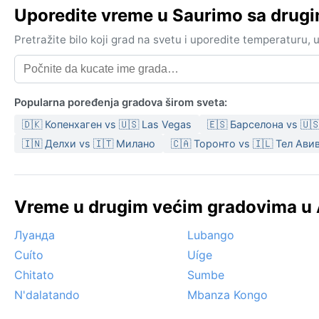
Uporedite vreme u Saurimo sa drug
Pretražite bilo koji grad na svetu i uporedite temperaturu,
Popularna poređenja gradova širom sveta:
🇩🇰 Копенхаген vs 🇺🇸 Las Vegas
🇪🇸 Барселона vs 🇺
🇮🇳 Делхи vs 🇮🇹 Милано
🇨🇦 Торонто vs 🇮🇱 Тел Ави
Vreme u drugim većim gradovima u 
Луанда
Lubango
Cuíto
Uíge
Chitato
Sumbe
N'dalatando
Mbanza Kongo