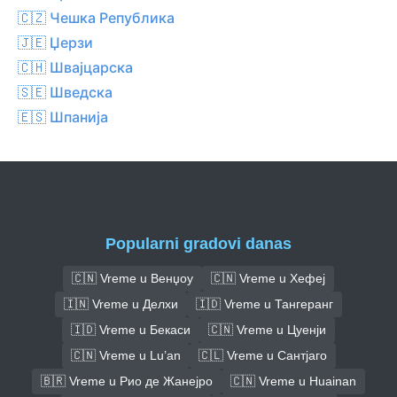
🇨🇿 Чешка Република
🇯🇪 Џерзи
🇨🇭 Швајцарска
🇸🇪 Шведска
🇪🇸 Шпанија
Popularni gradovi danas
🇨🇳 Vreme u Венџоу
🇨🇳 Vreme u Хефеј
🇮🇳 Vreme u Делхи
🇮🇩 Vreme u Тангеранг
🇮🇩 Vreme u Бекаси
🇨🇳 Vreme u Цуенји
🇨🇳 Vreme u Lu’an
🇨🇱 Vreme u Сантјаго
🇧🇷 Vreme u Рио де Жанејро
🇨🇳 Vreme u Huainan