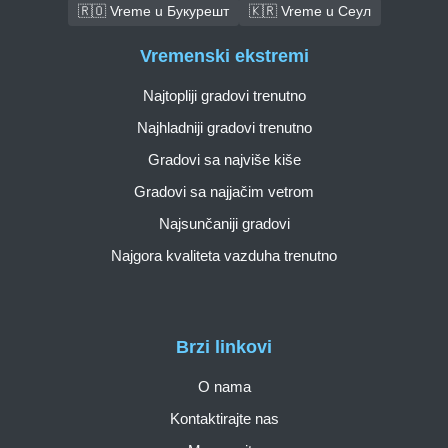
🇷🇴 Vreme u Букурешт
🇰🇷 Vreme u Сеул
Vremenski ekstremi
Najtopliji gradovi trenutno
Najhladniji gradovi trenutno
Gradovi sa najviše kiše
Gradovi sa najjačim vetrom
Najsunčaniji gradovi
Najgora kvaliteta vazduha trenutno
Brzi linkovi
O nama
Kontaktirajte nas