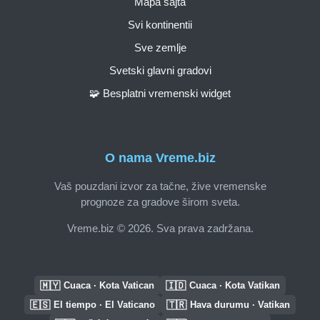
Mapa sajta
Svi kontinentii
Sve zemlje
Svetski glavni gradovi
🧩 Besplatni vremenski widget
O nama Vreme.biz
Vaš pouzdani izvor za tačne, žive vremenske
prognoze za gradove širom sveta.
Vreme.biz © 2026. Sva prava zadržana.
🇲🇾
🇮🇩
Cuaca · Kota Vatican
Cuaca · Kota Vatikan
🇪🇸
🇹🇷
El tiempo · El Vaticano
Hava durumu · Vatikan