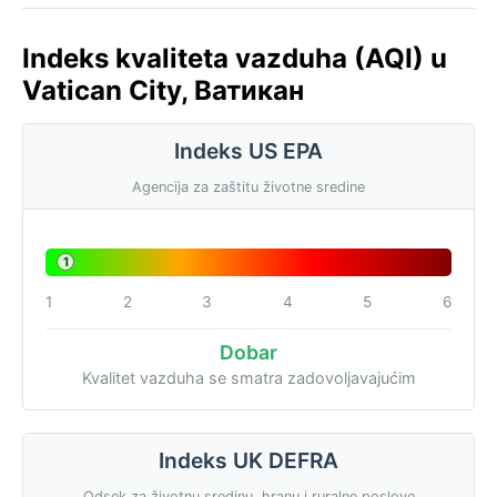
Indeks kvaliteta vazduha (AQI) u
Vatican City, Ватикан
Indeks US EPA
Agencija za zaštitu životne sredine
1
1
2
3
4
5
6
Dobar
Kvalitet vazduha se smatra zadovoljavajućim
Indeks UK DEFRA
Odsek za životnu sredinu, hranu i ruralne poslove