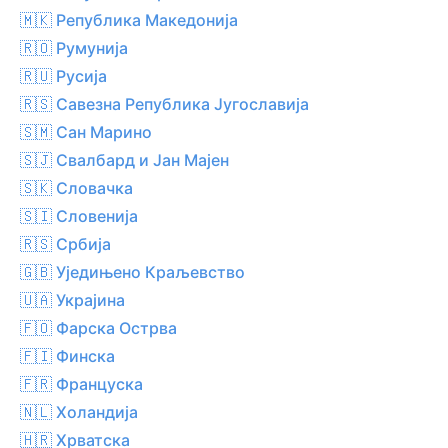
🇲🇰 Република Македонија
🇷🇴 Румунија
🇷🇺 Русија
🇷🇸 Савезна Република Југославија
🇸🇲 Сан Марино
🇸🇯 Свалбард и Јан Мајен
🇸🇰 Словачка
🇸🇮 Словенија
🇷🇸 Србија
🇬🇧 Уједињено Краљевство
🇺🇦 Украјина
🇫🇴 Фарска Острва
🇫🇮 Финска
🇫🇷 Француска
🇳🇱 Холандија
🇭🇷 Хрватска