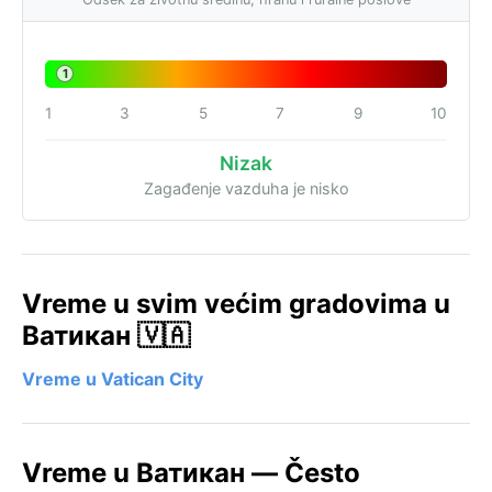
1
1
3
5
7
9
10
Nizak
Zagađenje vazduha je nisko
Vreme u svim većim gradovima u
Ватикан 🇻🇦
Vreme u Vatican City
Vreme u Ватикан — Često