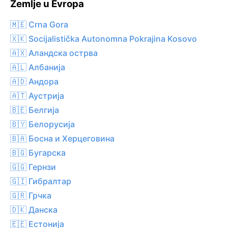
Zemlje u Evropa
🇲🇪 Crna Gora
🇽🇰 Socijalistička Autonomna Pokrajina Kosovo
🇦🇽 Аландска острва
🇦🇱 Албанија
🇦🇩 Андора
🇦🇹 Аустрија
🇧🇪 Белгија
🇧🇾 Белорусија
🇧🇦 Босна и Херцеговина
🇧🇬 Бугарска
🇬🇬 Гернзи
🇬🇮 Гибралтар
🇬🇷 Грчка
🇩🇰 Данска
🇪🇪 Естонија