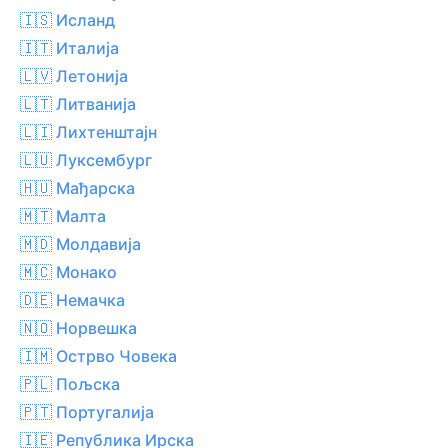
🇮🇸 Исланд
🇮🇹 Италија
🇱🇻 Летонија
🇱🇹 Литванија
🇱🇮 Лихтенштајн
🇱🇺 Луксембург
🇭🇺 Мађарска
🇲🇹 Малта
🇲🇩 Молдавија
🇲🇨 Монако
🇩🇪 Немачка
🇳🇴 Норвешка
🇮🇲 Острво Човека
🇵🇱 Пољска
🇵🇹 Португалија
🇮🇪 Република Ирска