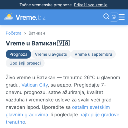
Tačne vremenske prognoze
.
Prikaži sve zemlje
.
☰
Vreme.
biz
🌐
Početna
>
Ватикан
Vreme u Ватикан 🇻🇦
Prognoza
Vreme u avgustu
Vreme u septembru
Godišnji proseci
Živo vreme u Ватикан — trenutno 26°C u glavnom
gradu,
Vatican City
, sa ведро. Pregledajte 7-
dnevnu prognozu, satne ažuriranja, kvalitet
vazduha i vremenske uslove za svaki veći grad
naveden ispod. Uporedite sa
ostalim svetskim
glavnim gradovima
ili pogledajte
najtoplije gradove
trenutno
.