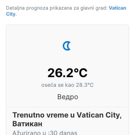
Detaljna prognoza prikazana za glavni grad:
Vatican
City
.
26.2°C
oseća se kao 28.3°C
Ведро
Trenutno vreme u Vatican City,
Ватикан
Ažurirano u :30 danas