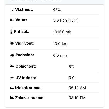
💧
Vlažnost:
67%
🌬️
Vetar:
3.6 kph (131°)
🌡️
Pritisak:
1016.0 mb
👁️
Vidljivost:
10.0 km
🌧️
Padavine:
0.0 mm
☁️
Oblačnost:
5%
☀️
UV indeks:
0.0
🌅
Izlazak sunca:
06:12 AM
🌇
Zalazak sunca:
08:19 PM