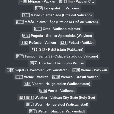
🇭🇺
🇪🇪
Időjárás · Vatikán
Ilm · Vatican City
🇱🇻
Laikapstākļi · Vatikāns
🇮🇹
Meteo · Santa Sede (Città del Vaticano)
🇫🇷
Météo · Saint-Siège (État de la Cité du Vatican)
🇱🇹
Oras · Vatikano miestas
🇵🇱
Pogoda · Stolica Apostolska (Watykan)
🇸🇰
🇨🇿
Počasie · Vatikán
Počasí · Vatikán
🇫🇮
Sää · Pyhä istuin (Vatikaani)
🇵🇹
Tempo · Santa Sé (Cidade-Estado do Vaticano)
🇻🇳
Thời tiết · Thành phố Vatican
🇩🇰
🇷🇸
Vejret · Pavestolen (Vatikanstaten)
Vreme · Ватикан
🇸🇮
🇷🇴
Vreme · Vatikan
Vremea · Orașul Vatican
🇸🇪
Vädret · Heliga stolen (Vatikanstaten)
🇳🇴
Været · Vatikanet
🇬🇧🇺🇸
Weather · Vatican City State (Holy See)
🇳🇱
Weer · Heilige stoel (Vaticaanstad)
🇩🇪
Wetter · Staat der Vatikanstadt