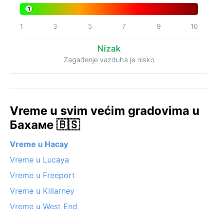
1
1
3
5
7
9
10
Nizak
Zagađenje vazduha je nisko
Vreme u svim većim gradovima u
Бахаме 🇧🇸
Vreme u Насау
Vreme u Lucaya
Vreme u Freeport
Vreme u Killarney
Vreme u West End