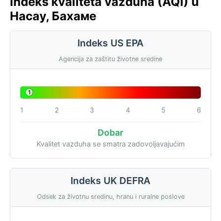
Indeks kvaliteta vazduha (AQI) u
Насау, Бахаме
Indeks US EPA
Agencija za zaštitu životne sredine
1
1
2
3
4
5
6
Dobar
Kvalitet vazduha se smatra zadovoljavajućim
Indeks UK DEFRA
Odsek za životnu sredinu, hranu i ruralne poslove