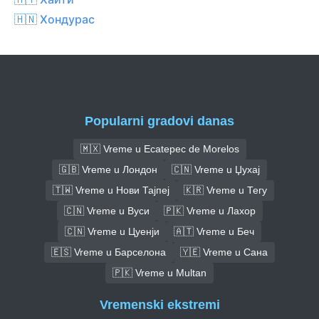
🇭🇳 Хондурас
Popularni gradovi danas
🇲🇽 Vreme u Ecatepec de Morelos
🇬🇧 Vreme u Лондон
🇨🇳 Vreme u Џухај
🇹🇼 Vreme u Нови Тајпеј
🇰🇷 Vreme u Тегу
🇨🇳 Vreme u Вуси
🇵🇰 Vreme u Лахор
🇨🇳 Vreme u Цуенји
🇦🇹 Vreme u Беч
🇪🇸 Vreme u Барселона
🇾🇪 Vreme u Сана
🇵🇰 Vreme u Multan
Vremenski ekstremi