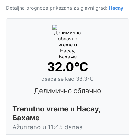
Detaljna prognoza prikazana za glavni grad:
Насау
.
32.0°C
oseća se kao 38.3°C
Делимично облачно
Trenutno vreme u Насау,
Бахаме
Ažurirano u 11:45 danas