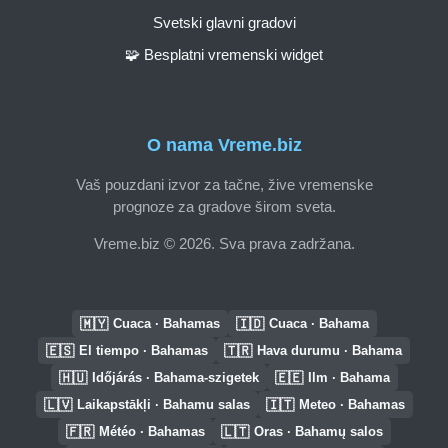
Svetski glavni gradovi
🧩 Besplatni vremenski widget
O nama Vreme.biz
Vaš pouzdani izvor za tačne, žive vremenske
prognoze za gradove širom sveta.
Vreme.biz © 2026. Sva prava zadržana.
🇲🇾
🇮🇩
Cuaca · Bahamas
Cuaca · Bahama
🇪🇸
🇹🇷
El tiempo · Bahamas
Hava durumu · Bahama
🇭🇺
🇪🇪
Időjárás · Bahama-szigetek
Ilm · Bahama
🇱🇻
🇮🇹
Laikapstākļi · Bahamu salas
Meteo · Bahamas
🇫🇷
🇱🇹
Météo · Bahamas
Oras · Bahamų salos