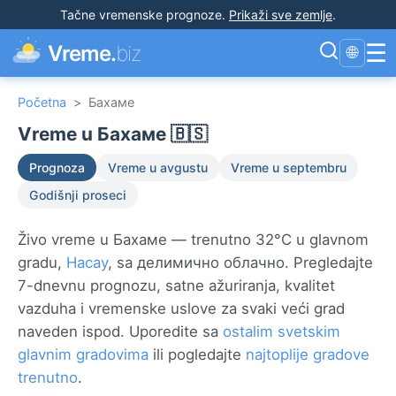
Tačne vremenske prognoze
.
Prikaži sve zemlje
.
☰
Vreme.
biz
🌐
Početna
>
Бахаме
Vreme u Бахаме 🇧🇸
Prognoza
Vreme u avgustu
Vreme u septembru
Godišnji proseci
Živo vreme u Бахаме — trenutno 32°C u glavnom
gradu,
Насау
, sa делимично облачно. Pregledajte
7-dnevnu prognozu, satne ažuriranja, kvalitet
vazduha i vremenske uslove za svaki veći grad
naveden ispod. Uporedite sa
ostalim svetskim
glavnim gradovima
ili pogledajte
najtoplije gradove
trenutno
.