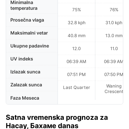
Minimalna
temperatura
75%
76%
Prosečna vlaga
32.8 kph
31.0 kph
Maksimalni vetar
40.8 mm
13.0 mm
Ukupne padavine
12.0
11.0
UV indeks
06:39 AM
06:39 AM
Izlazak sunca
07:51 PM
07:50 PM
Zalazak sunca
Waning
Last Quarter
Crescent
Faza Meseca
Satna vremenska prognoza za
Насау, Бахаме danas