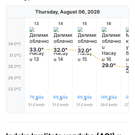
Thursday, August 06, 2026
13
14
15
16
17
34.0°C
33.0°
32.0°
32.0°
31.0°C
29.0°
28.0°C
28.
26.0°C
23.0°C
7% Kiša
6% Kiša
6% Kiša
14% Kiša
0.0
↑
↑
↑
↑
31.0 km/h
31.0 km/h
31.0 km/h
29.0 km/h
27.0 