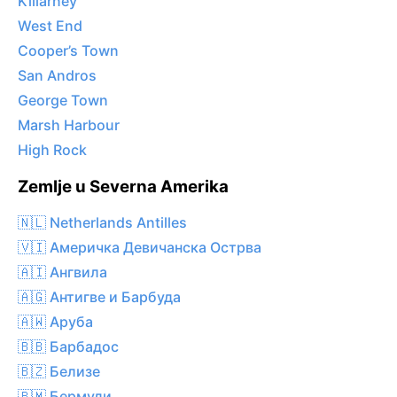
Killarney
West End
Cooper’s Town
San Andros
George Town
Marsh Harbour
High Rock
Zemlje u Severna Amerika
🇳🇱 Netherlands Antilles
🇻🇮 Америчка Девичанска Острва
🇦🇮 Ангвила
🇦🇬 Антигве и Барбуда
🇦🇼 Аруба
🇧🇧 Барбадос
🇧🇿 Белизе
🇧🇲 Бермуди