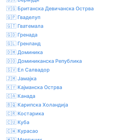
🇻🇬 Британска Девичанска Острва
🇬🇵 Гваделуп
🇬🇹 Гватемала
🇬🇩 Гренада
🇬🇱 Гренланд
🇩🇲 Доминика
🇩🇴 Доминиканска Република
🇸🇻 Ел Салвадор
🇯🇲 Јамајка
🇰🇾 Кајманска Острва
🇨🇦 Канада
🇧🇶 Карипска Холандија
🇨🇷 Костарика
🇨🇺 Куба
🇨🇼 Курасао
🇲🇶 Мартиник