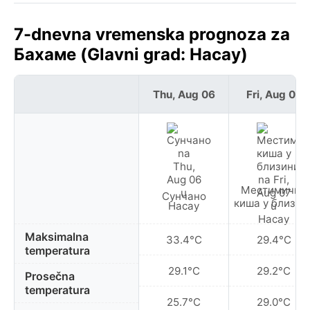
7-dnevna vremenska prognoza za
Бахаме (Glavni grad: Насау)
Thu, Aug 06
Fri, Aug 07
Местимично
Сунчано
киша у близин
Maksimalna
33.4°C
29.4°C
temperatura
29.1°C
29.2°C
Prosečna
temperatura
25.7°C
29.0°C