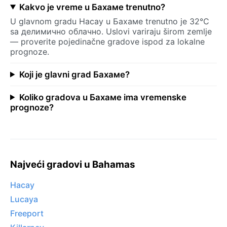
Kakvo je vreme u Бахаме trenutno?
U glavnom gradu Насау u Бахаме trenutno je 32°C
sa делимично облачно. Uslovi variraju širom zemlje
— proverite pojedinačne gradove ispod za lokalne
prognoze.
Koji je glavni grad Бахаме?
Koliko gradova u Бахаме ima vremenske
prognoze?
Najveći gradovi u Bahamas
Насау
Lucaya
Freeport