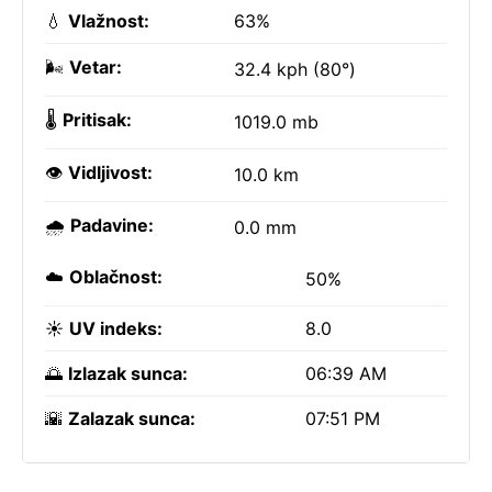
💧
Vlažnost:
63%
🌬️
Vetar:
32.4 kph (80°)
🌡️
Pritisak:
1019.0 mb
👁️
Vidljivost:
10.0 km
🌧️
Padavine:
0.0 mm
☁️
Oblačnost:
50%
☀️
UV indeks:
8.0
🌅
Izlazak sunca:
06:39 AM
🌇
Zalazak sunca:
07:51 PM