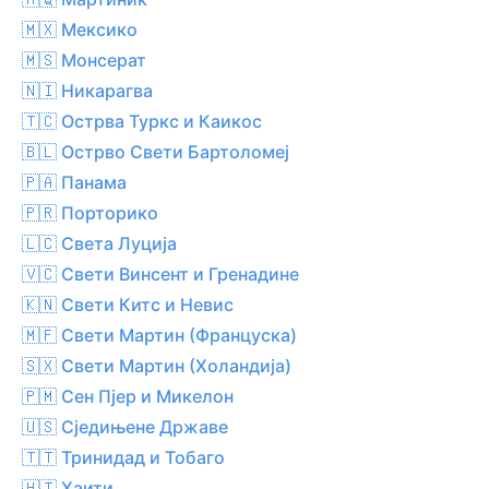
🇲🇽 Мексико
🇲🇸 Монсерат
🇳🇮 Никарагва
🇹🇨 Острва Туркс и Каикос
🇧🇱 Острво Свети Бартоломеј
🇵🇦 Панама
🇵🇷 Порторико
🇱🇨 Света Луција
🇻🇨 Свети Винсент и Гренадине
🇰🇳 Свети Китс и Невис
🇲🇫 Свети Мартин (Француска)
🇸🇽 Свети Мартин (Холандија)
🇵🇲 Сен Пјер и Микелон
🇺🇸 Сједињене Државе
🇹🇹 Тринидад и Тобаго
🇭🇹 Хаити