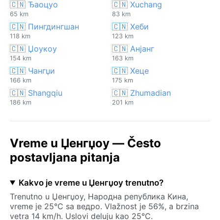
🇨🇳 Ђаоцуо
🇨🇳 Xuchang
65 km
83 km
🇨🇳 Пингдингшан
🇨🇳 Хеби
118 km
123 km
🇨🇳 Џоукоу
🇨🇳 Анјанг
154 km
163 km
🇨🇳 Чангџи
🇨🇳 Хеце
166 km
175 km
🇨🇳 Shangqiu
🇨🇳 Zhumadian
186 km
201 km
Vreme u Џенгџоу — Često
postavljana pitanja
Kakvo je vreme u Џенгџоу trenutno?
Trenutno u Џенгџоу, Народна република Кина,
vreme je 25°C sa ведро. Vlažnost je 56%, a brzina
vetra 14 km/h. Uslovi deluju kao 25°C.