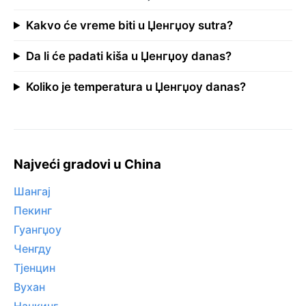
Kakvo će vreme biti u Џенгџоу sutra?
Da li će padati kiša u Џенгџоу danas?
Koliko je temperatura u Џенгџоу danas?
Najveći gradovi u China
Шангај
Пекинг
Гуангџоу
Ченгду
Тјенцин
Вухан