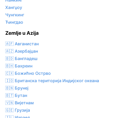
Нанкинг
Хангџоу
Чунгкинг
Ћингдао
Zemlje u Azija
🇦🇫 Авганистан
🇦🇿 Азербајџан
🇧🇩 Бангладеш
🇧🇭 Бахреин
🇨🇽 Божићно Острво
🇮🇴 Британска територија Индијског океана
🇧🇳 Брунеј
🇧🇹 Бутан
🇻🇳 Вијетнам
🇬🇪 Грузија
🇮🇱 Израел