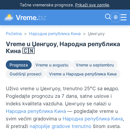
Tačne vremenske prognoze
.
Prikaži sve zemlje
.
☰
Vreme.
biz
🌐
Početna
>
Народна република Кина
>
Џенгџоу
Vreme u Џенгџоу, Народна република
Кина 🇨🇳
Prognoza
Vreme u avgustu
Vreme u septembru
Godišnji proseci
Vreme u Народна република Кина
Uživo vreme u Џенгџоу, trenutno 25°C sa ведро.
Pogledajte prognozu za 7 dana, satne uslove i
indeks kvaliteta vazduha. Џенгџоу se nalazi u
Народна република Кина
— pogledajte vreme u
svim većim gradovima u
Народна република Кина
,
ili pretraži
najtoplije gradove trenutno
širom sveta.