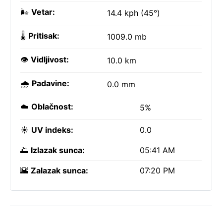
🌬️
Vetar:
14.4 kph (45°)
🌡️
Pritisak:
1009.0 mb
👁️
Vidljivost:
10.0 km
🌧️
Padavine:
0.0 mm
☁️
Oblačnost:
5%
☀️
UV indeks:
0.0
🌅
Izlazak sunca:
05:41 AM
🌇
Zalazak sunca:
07:20 PM