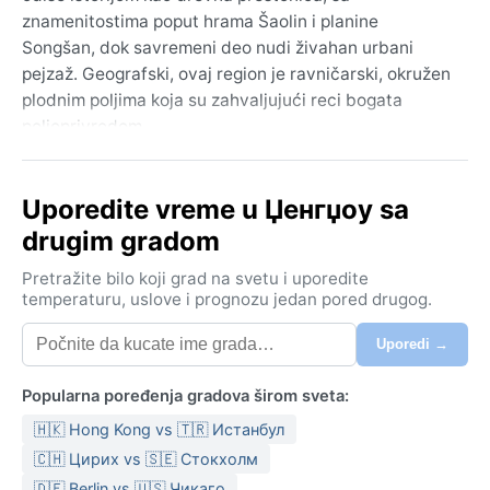
znamenitostima poput hrama Šaolin i planine
Songšan, dok savremeni deo nudi živahan urbani
pejzaž. Geografski, ovaj region je ravničarski, okružen
plodnim poljima koja su zahvaljujući reci bogata
poljoprivredom.
Klima je prema Kepenovoj klasifikaciji Cwa – vlažna
supstropska sa suvim zimama. Leta su vruća i vlažna,
Uporedite vreme u Џенгџоу sa
sa prosečnim temperaturama preko 30°C i obilnim
drugim gradom
kišama od juna do avgusta, donetim monsunskim
uticajem. Zime su suve i hladne, sa temperaturama
Pretražite bilo koji grad na svetu i uporedite
koje se spuštaju ispod nule, ali retkim snegom.
temperaturu, uslove i prognozu jedan pored drugog.
Vlažnost je visoka tokom leta, dok zimi vazduh ostaje
Uporedi →
suv. Za
Popularna poređenja gradova širom sveta:
🇭🇰 Hong Kong vs 🇹🇷 Истанбул
🇨🇭 Цирих vs 🇸🇪 Стокхолм
🇩🇪 Berlin vs 🇺🇸 Чикаго