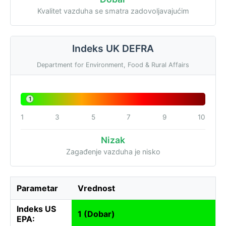
Kvalitet vazduha se smatra zadovoljavajućim
Indeks UK DEFRA
Department for Environment, Food & Rural Affairs
1
1
3
5
7
9
10
Nizak
Zagađenje vazduha je nisko
Parametar
Vrednost
Indeks US
1 (Dobar)
EPA: