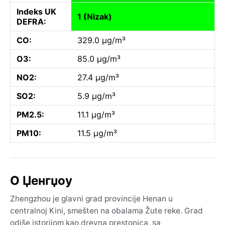
Indeks UK
1 (Nizak)
DEFRA:
CO:
329.0 µg/m³
O3:
85.0 µg/m³
NO2:
27.4 µg/m³
SO2:
5.9 µg/m³
PM2.5:
11.1 µg/m³
PM10:
11.5 µg/m³
O Џенгџоу
Zhengzhou je glavni grad provincije Henan u
centralnoj Kini, smešten na obalama Žute reke. Grad
odiše istorijom kao drevna prestonica, sa