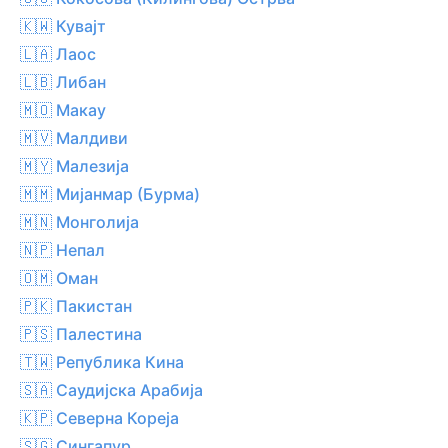
🇰🇼 Кувајт
🇱🇦 Лаос
🇱🇧 Либан
🇲🇴 Макау
🇲🇻 Малдиви
🇲🇾 Малезија
🇲🇲 Мијанмар (Бурма)
🇲🇳 Монголија
🇳🇵 Непал
🇴🇲 Оман
🇵🇰 Пакистан
🇵🇸 Палестина
🇹🇼 Република Кина
🇸🇦 Саудијска Арабија
🇰🇵 Северна Кореја
🇸🇬 Сингапур