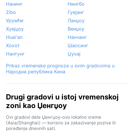
Нанинг
Нингбо
Zibo
Гуејанг
Урумћи
Ланџоу
Хуејџоу
Венџоу
Huai'an
Нанчанг
Хохот
Шаосинг
Нантунг
Џухај
Prikaz vremenske prognoze u svim gradovima u
Народна република Кина
Drugi gradovi u istoj vremenskoj
zoni kao Џенгџоу
Ovi gradovi dele Џенгџоу-ovo lokalno vreme
(Asia/Shanghai) — korisno za zakazivanje poziva ili
poređenje dnevnih sati.