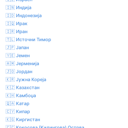
🇮🇳 Индија
🇮🇩 Индонезија
🇮🇶 Ирак
🇮🇷 Иран
🇹🇱 Источни Тимор
🇯🇵 Јапан
🇾🇪 Јемен
🇦🇲 Јерменија
🇯🇴 Јордан
🇰🇷 Јужна Кореја
🇰🇿 Казахстан
🇰🇭 Камбоџа
🇶🇦 Катар
🇨🇾 Кипар
🇰🇬 Киргистан
🇨🇨 Кокосова (Килингова) Острва