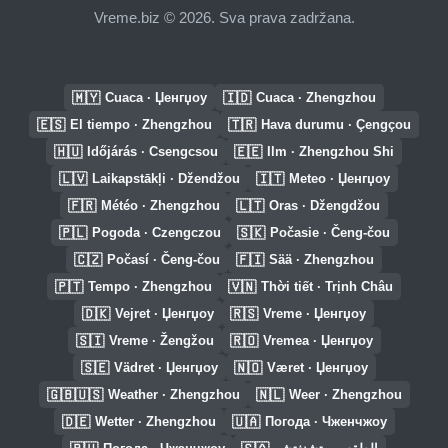
Vreme.biz © 2026. Sva prava zadržana.
🇲🇾
🇮🇩
Cuaca · Џенгџоу
Cuaca · Zhengzhou
🇪🇸
🇹🇷
El tiempo · Zhengzhou
Hava durumu · Çengçou
🇭🇺
🇪🇪
Időjárás · Csengcsou
Ilm · Zhengzhou Shi
🇱🇻
🇮🇹
Laikapstākļi · Džendžou
Meteo · Џенгџоу
🇫🇷
🇱🇹
Météo · Zhengzhou
Oras · Džengdžou
🇵🇱
🇸🇰
Pogoda · Czengczou
Počasie · Čeng-čou
🇨🇿
🇫🇮
Počasí · Čeng-čou
Sää · Zhengzhou
🇵🇹
🇻🇳
Tempo · Zhengzhou
Thời tiết · Trịnh Châu
🇩🇰
🇷🇸
Vejret · Џенгџоу
Vreme · Џенгџоу
🇸🇮
🇷🇴
Vreme · Žengžou
Vremea · Џенгџоу
🇸🇪
🇳🇴
Vädret · Џенгџоу
Været · Џенгџоу
🇬🇧🇺🇸
🇳🇱
Weather · Zhengzhou
Weer · Zhengzhou
🇩🇪
🇺🇦
Wetter · Zhengzhou
Погода · Чженчжоу