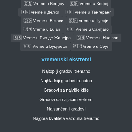
🇨🇳 Vreme u Венџоу
🇨🇳 Vreme u Хефеј
🇮🇳 Vreme u Делхи
🇮🇩 Vreme u Тангеранг
🇮🇩 Vreme u Бекаси
🇨🇳 Vreme u Цуенји
🇨🇳 Vreme u Lu’an
🇨🇱 Vreme u Сантјаго
🇧🇷 Vreme u Рио де Жанејро
🇨🇳 Vreme u Huainan
🇷🇴 Vreme u Букурешт
🇰🇷 Vreme u Сеул
Vremenski ekstremi
Najtopliji gradovi trenutno
Najhladniji gradovi trenutno
Gradovi sa najviše kiše
Gradovi sa najjačim vetrom
Najsunčaniji gradovi
Najgora kvaliteta vazduha trenutno