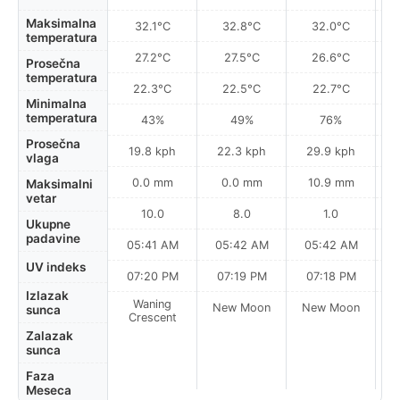
Maksimalna
32.1°C
32.8°C
32.0°C
temperatura
27.2°C
27.5°C
26.6°C
Prosečna
temperatura
22.3°C
22.5°C
22.7°C
Minimalna
temperatura
43%
49%
76%
Prosečna
19.8 kph
22.3 kph
29.9 kph
vlaga
0.0 mm
0.0 mm
10.9 mm
Maksimalni
vetar
10.0
8.0
1.0
Ukupne
padavine
05:41 AM
05:42 AM
05:42 AM
0
UV indeks
07:20 PM
07:19 PM
07:18 PM
Izlazak
Waning
New Moon
New Moon
N
sunca
Crescent
Zalazak
sunca
Faza
Meseca