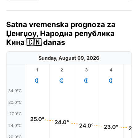
Satna vremenska prognoza za
Џенгџоу, Народна република
Кина 🇨🇳 danas
Sunday, August 09, 2026
1
2
3
4
5
34.0°C
30.0°C
27.0°C
25.0°
24.0°
24.0°
24.0°C
23.0°
23.
20.0°C