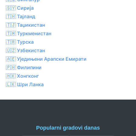
🇸🇾 Сирија
🇹🇭 Тајланд
🇹🇯 Таџикистан
🇹🇲 Туркменистан
🇹🇷 Турска
🇺🇿 Узбекистан
🇦🇪 Уједињени Арапски Емирати
🇵🇭 Филипини
🇭🇰 Хонгконг
🇱🇰 Шри Ланка
Popularni gradovi danas