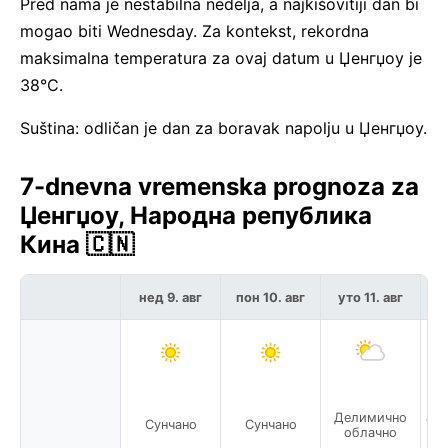
Pred nama je nestabilna nedelja, a najkišovitiji dan bi
mogao biti Wednesday. Za kontekst, rekordna
maksimalna temperatura za ovaj datum u Џенгџоу je
38°C.
Suština: odličan je dan za boravak napolju u Џенгџоу.
7-dnevna vremenska prognoza za
Џенгџоу, Народна република
Кина 🇨🇳
нед 9. авг
пон 10. авг
уто 11. авг
с
Делимично
Сунчано
Сунчано
Ум
облачно