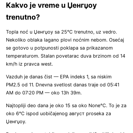
Kakvo je vreme u Џенгџоу
trenutno?
Topla noć u Џенгџоу sa 25°C trenutno, uz vedro.
Nekoliko oblaka lagano plovi noćnim nebom. Osećaj
se gotovo u potpunosti poklapa sa prikazanom
temperaturom. Stalan povetarac duva brzinom od 14
km/h iz pravca west.
Vazduh je danas čist — EPA indeks 1, sa niskim
PM2.5 od 11. Dnevna svetlost danas traje od 05:41
AM do 07:20 PM — oko 13h 39m.
Najtopliji deo dana je oko 15 sa oko None°C. To je za
oko 6°C ispod uobičajenog август proseka za
Џенгџоу.