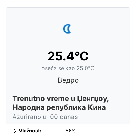
25.4°C
oseća se kao 25.0°C
Ведро
Trenutno vreme u Џенгџоу,
Народна република Кина
Ažurirano u :00 danas
💧
Vlažnost:
56%