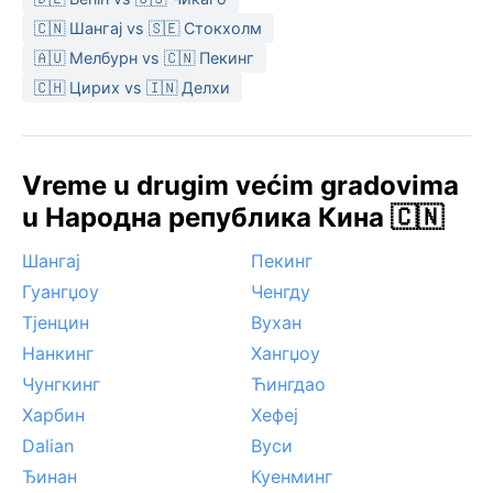
🇨🇳 Шангај vs 🇸🇪 Стокхолм
🇦🇺 Мелбурн vs 🇨🇳 Пекинг
🇨🇭 Цирих vs 🇮🇳 Делхи
Vreme u drugim većim gradovima
u Народна република Кина 🇨🇳
Шангај
Пекинг
Гуангџоу
Ченгду
Тјенцин
Вухан
Нанкинг
Хангџоу
Чунгкинг
Ћингдао
Харбин
Хефеј
Dalian
Вуси
Ђинан
Куенминг