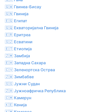
🇬🇼 Гвинеа-Бисау
🇬🇳 Гвинеја
🇪🇬 Египат
🇬🇶 Екваторијална Гвинеја
🇪🇷 Еритреа
🇸🇿 Есватини
🇪🇹 Етиопија
🇿🇲 Замбија
🇪🇭 Западна Сахара
🇨🇻 Зеленортска Острва
🇿🇼 Зимбабве
🇸🇸 Јужни Судан
🇿🇦 Јужноафричка Република
🇨🇲 Камерун
🇰🇪 Кенија
🇰🇲 Коморос