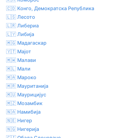
🇨🇩 Конго, Демократска Република
🇱🇸 Лесото
🇱🇷 Либериа
🇱🇾 Либија
🇲🇬 Мадагаскар
🇾🇹 Мајот
🇲🇼 Малави
🇲🇱 Мали
🇲🇦 Мароко
🇲🇷 Мауританија
🇲🇺 Маурицијус
🇲🇿 Мозамбик
🇳🇦 Намибија
🇳🇪 Нигер
🇳🇬 Нигерија
🇨🇮 Обала Слоноваче