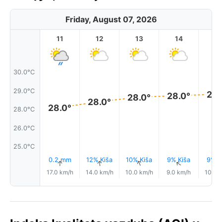
Friday, August 07, 2026
11
12
13
14
1
30.0°C
29.0°C
28.
28.0°
28.0°
28.0°
28.0°
28.0°C
26.0°C
25.0°C
0.2 mm
12% Kiša
10% Kiša
9% Kiša
9% K
↑
↑
↑
↑
17.0 km/h
14.0 km/h
10.0 km/h
9.0 km/h
10.0 