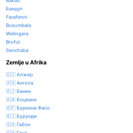
Bakau
Банџул
Farafenni
Busumbala
Welingara
Brufut
Sanchaba
Zemlje u Afrika
🇩🇿 Алжир
🇦🇴 Ангола
🇧🇯 Бенин
🇧🇼 Боцвана
🇧🇫 Буркина Фасо
🇧🇮 Бурунди
🇬🇦 Габон
🇬🇭 Гана