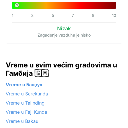
1
1
3
5
7
9
10
Nizak
Zagađenje vazduha je nisko
Vreme u svim većim gradovima u
Гамбија 🇬🇲
Vreme u Банџул
Vreme u Serekunda
Vreme u Talinding
Vreme u Faji Kunda
Vreme u Bakau