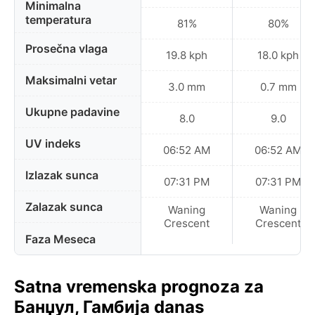
Minimalna
temperatura
81%
80%
Prosečna vlaga
19.8 kph
18.0 kph
Maksimalni vetar
3.0 mm
0.7 mm
Ukupne padavine
8.0
9.0
UV indeks
06:52 AM
06:52 AM
Izlazak sunca
07:31 PM
07:31 PM
Zalazak sunca
Waning
Waning
Crescent
Crescent
Faza Meseca
Satna vremenska prognoza za
Банџул, Гамбија danas