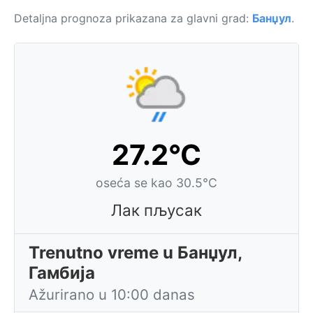
Detaljna prognoza prikazana za glavni grad:
Банџул
.
27.2°C
oseća se kao 30.5°C
Лак пљусак
Trenutno vreme u Банџул,
Гамбија
Ažurirano u 10:00 danas