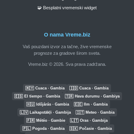
🧩 Besplatni vremenski widget
O nama Vreme.biz
Vaš pouzdani izvor za tačne, žive vremenske
prognoze za gradove širom sveta.
Vreme.biz © 2026. Sva prava zadržana.
🇲🇾
🇮🇩
Cuaca · Gambia
Cuaca · Gambia
🇪🇸
🇹🇷
El tiempo · Gambia
Hava durumu · Gambiya
🇭🇺
🇪🇪
Időjárás · Gambia
Ilm · Gambia
🇱🇻
🇮🇹
Laikapstākļi · Gambija
Meteo · Gambia
🇫🇷
🇱🇹
Météo · Gambie
Oras · Gambija
🇵🇱
🇸🇰
Pogoda · Gambia
Počasie · Gambia