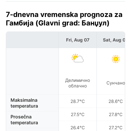
7-dnevna vremenska prognoza za
Гамбија (Glavni grad: Банџул)
Fri, Aug 07
Sat, Aug 08
Делимично
Сунчано
облачно
Maksimalna
28.7°C
28.6°C
temperatura
27.5°C
27.8°C
Prosečna
temperatura
26.4°C
27.2°C