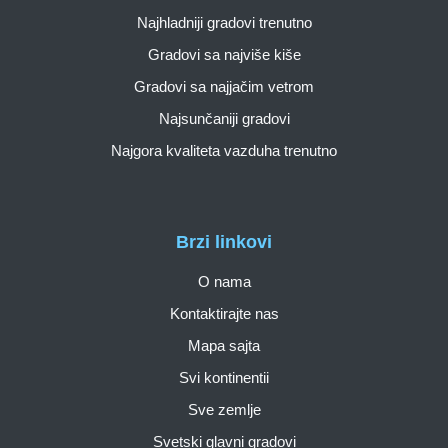
Najhladniji gradovi trenutno
Gradovi sa najviše kiše
Gradovi sa najjačim vetrom
Najsunčaniji gradovi
Najgora kvaliteta vazduha trenutno
Brzi linkovi
O nama
Kontaktirajte nas
Mapa sajta
Svi kontinentii
Sve zemlje
Svetski glavni gradovi