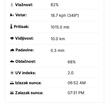
💧
Vlažnost:
82%
🌬️
Vetar:
18.7 kph (349°)
🌡️
Pritisak:
1015.0 mb
👁️
Vidljivost:
10.0 km
🌧️
Padavine:
0.3 mm
☁️
Oblačnost:
68%
☀️
UV indeks:
2.0
🌅
Izlazak sunca:
06:52 AM
🌇
Zalazak sunca:
07:31 PM