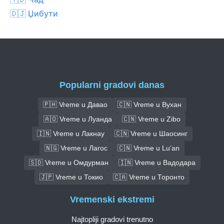
🇩🇯 Џибути
Popularni gradovi danas
🇵🇭 Vreme u Давао
🇨🇳 Vreme u Вухан
🇦🇴 Vreme u Луанда
🇨🇳 Vreme u Zibo
🇮🇳 Vreme u Лакнау
🇨🇳 Vreme u Шаосинг
🇳🇬 Vreme u Лагос
🇨🇳 Vreme u Lu’an
🇸🇩 Vreme u Омдурман
🇮🇳 Vreme u Вадодара
🇯🇵 Vreme u Токио
🇨🇦 Vreme u Торонто
Vremenski ekstremi
Najtopliji gradovi trenutno