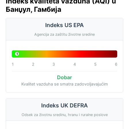
Indeks kvaliteta vazduha (AQI) u
Банџул, Гамбија
Indeks US EPA
Agencija za zaštitu životne sredine
1
1
2
3
4
5
6
Dobar
Kvalitet vazduha se smatra zadovoljavajućim
Indeks UK DEFRA
Odsek za životnu sredinu, hranu i ruralne poslove