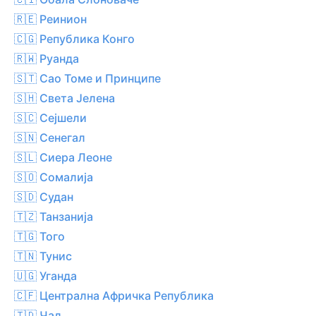
🇷🇪 Реинион
🇨🇬 Република Конго
🇷🇼 Руанда
🇸🇹 Сао Томе и Принципе
🇸🇭 Света Јелена
🇸🇨 Сејшели
🇸🇳 Сенегал
🇸🇱 Сиера Леоне
🇸🇴 Сомалија
🇸🇩 Судан
🇹🇿 Танзанија
🇹🇬 Того
🇹🇳 Тунис
🇺🇬 Уганда
🇨🇫 Централна Афричка Република
🇹🇩 Чад