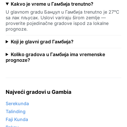
Kakvo je vreme u Гамбија trenutno?
U glavnom gradu Банџул u Гамбија trenutno je 27°C
sa лак пљусак. Uslovi variraju širom zemlje —
proverite pojedinačne gradove ispod za lokalne
prognoze.
Koji je glavni grad Гамбија?
Koliko gradova u Гамбија ima vremenske
prognoze?
Najveći gradovi u Gambia
Serekunda
Talinding
Faji Kunda