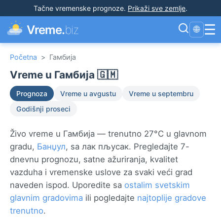
Tačne vremenske prognoze
.
Prikaži sve zemlje
.
☰
Vreme.
biz
🌐
Početna
>
Гамбија
Vreme u Гамбија 🇬🇲
Prognoza
Vreme u avgustu
Vreme u septembru
Godišnji proseci
Živo vreme u Гамбија — trenutno 27°C u glavnom
gradu,
Банџул
, sa лак пљусак. Pregledajte 7-
dnevnu prognozu, satne ažuriranja, kvalitet
vazduha i vremenske uslove za svaki veći grad
naveden ispod. Uporedite sa
ostalim svetskim
glavnim gradovima
ili pogledajte
najtoplije gradove
trenutno
.