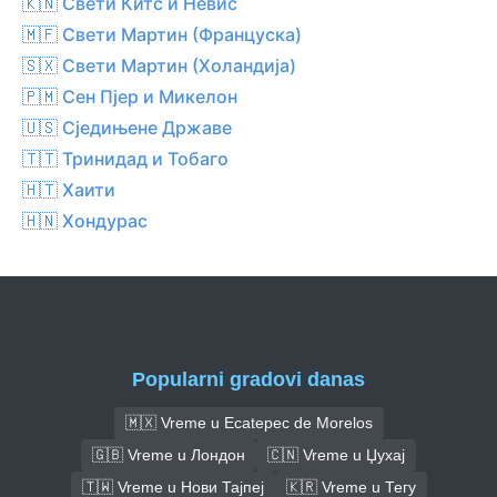
🇰🇳 Свети Китс и Невис
🇲🇫 Свети Мартин (Француска)
🇸🇽 Свети Мартин (Холандија)
🇵🇲 Сен Пјер и Микелон
🇺🇸 Сједињене Државе
🇹🇹 Тринидад и Тобаго
🇭🇹 Хаити
🇭🇳 Хондурас
Popularni gradovi danas
🇲🇽 Vreme u Ecatepec de Morelos
🇬🇧 Vreme u Лондон
🇨🇳 Vreme u Џухај
🇹🇼 Vreme u Нови Тајпеј
🇰🇷 Vreme u Тегу