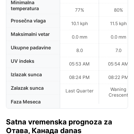
Minimalna
temperatura
77%
80%
Prosečna vlaga
10.1 kph
11.5 kph
Maksimalni vetar
0.0 mm
0.0 mm
Ukupne padavine
8.0
7.0
UV indeks
05:53 AM
05:54 AM
Izlazak sunca
08:24 PM
08:22 PM
Zalazak sunca
Waning
Last Quarter
Crescent
Faza Meseca
Satna vremenska prognoza za
Отава, Канада danas