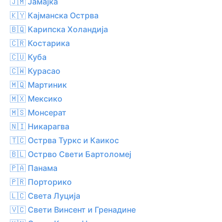
🇯🇲 Јамајка
🇰🇾 Кајманска Острва
🇧🇶 Карипска Холандија
🇨🇷 Костарика
🇨🇺 Куба
🇨🇼 Курасао
🇲🇶 Мартиник
🇲🇽 Мексико
🇲🇸 Монсерат
🇳🇮 Никарагва
🇹🇨 Острва Туркс и Каикос
🇧🇱 Острво Свети Бартоломеј
🇵🇦 Панама
🇵🇷 Порторико
🇱🇨 Света Луција
🇻🇨 Свети Винсент и Гренадине