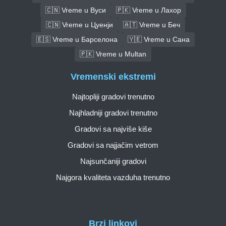
🇨🇳 Vreme u Вуси
🇵🇰 Vreme u Лахор
🇨🇳 Vreme u Цуенји
🇦🇹 Vreme u Беч
🇪🇸 Vreme u Барселона
🇾🇪 Vreme u Сана
🇵🇰 Vreme u Multan
Vremenski ekstremi
Najtopliji gradovi trenutno
Najhladniji gradovi trenutno
Gradovi sa najviše kiše
Gradovi sa najjačim vetrom
Najsunčaniji gradovi
Najgora kvaliteta vazduha trenutno
Brzi linkovi