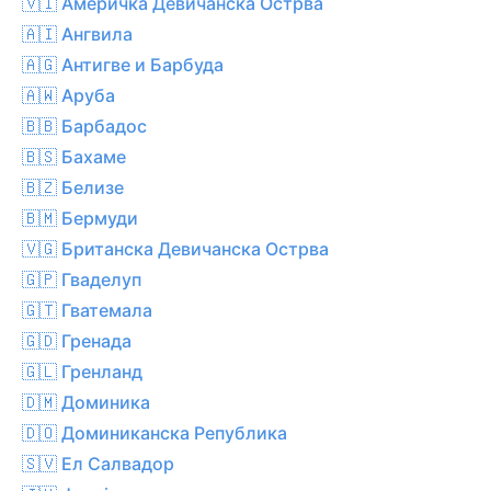
🇻🇮 Америчка Девичанска Острва
🇦🇮 Ангвила
🇦🇬 Антигве и Барбуда
🇦🇼 Аруба
🇧🇧 Барбадос
🇧🇸 Бахаме
🇧🇿 Белизе
🇧🇲 Бермуди
🇻🇬 Британска Девичанска Острва
🇬🇵 Гваделуп
🇬🇹 Гватемала
🇬🇩 Гренада
🇬🇱 Гренланд
🇩🇲 Доминика
🇩🇴 Доминиканска Република
🇸🇻 Ел Салвадор