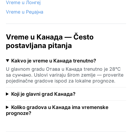
Vreme u Лонгеј
Vreme u Реџајна
Vreme u Канада — Često
postavljana pitanja
Kakvo je vreme u Канада trenutno?
U glavnom gradu Отава u Канада trenutno je 28°C
sa сунчано. Uslovi variraju širom zemlje — proverite
pojedinačne gradove ispod za lokalne prognoze.
Koji je glavni grad Канада?
Koliko gradova u Канада ima vremenske
prognoze?