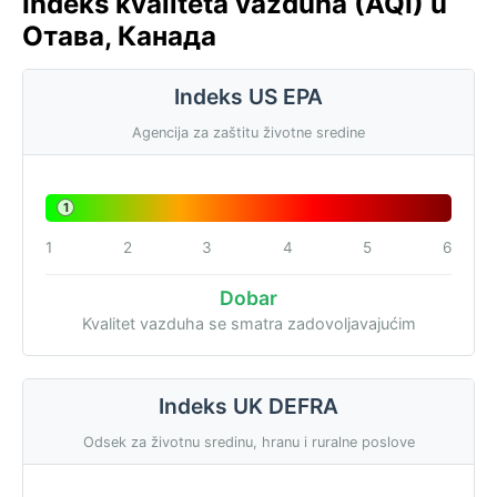
Indeks kvaliteta vazduha (AQI) u
Отава, Канада
Indeks US EPA
Agencija za zaštitu životne sredine
1
1
2
3
4
5
6
Dobar
Kvalitet vazduha se smatra zadovoljavajućim
Indeks UK DEFRA
Odsek za životnu sredinu, hranu i ruralne poslove