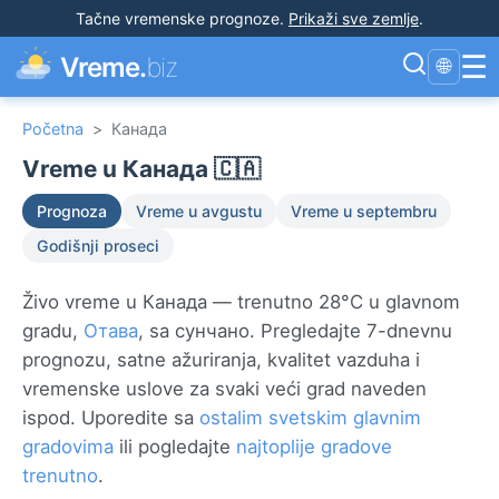
Tačne vremenske prognoze
.
Prikaži sve zemlje
.
☰
Vreme.
biz
🌐
Početna
>
Канада
Vreme u Канада 🇨🇦
Prognoza
Vreme u avgustu
Vreme u septembru
Godišnji proseci
Živo vreme u Канада — trenutno 28°C u glavnom
gradu,
Отава
, sa сунчано. Pregledajte 7-dnevnu
prognozu, satne ažuriranja, kvalitet vazduha i
vremenske uslove za svaki veći grad naveden
ispod. Uporedite sa
ostalim svetskim glavnim
gradovima
ili pogledajte
najtoplije gradove
trenutno
.