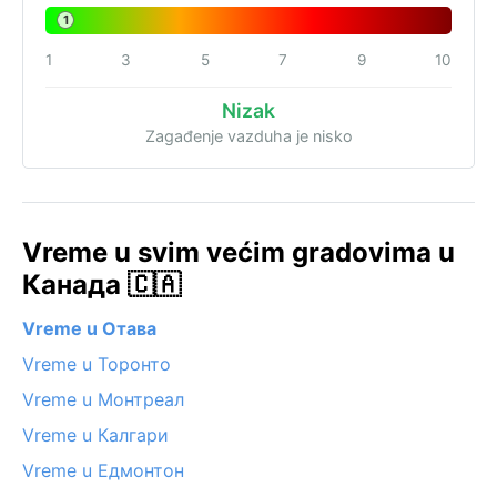
1
1
3
5
7
9
10
Nizak
Zagađenje vazduha je nisko
Vreme u svim većim gradovima u
Канада 🇨🇦
Vreme u Отава
Vreme u Торонто
Vreme u Монтреал
Vreme u Калгари
Vreme u Едмонтон