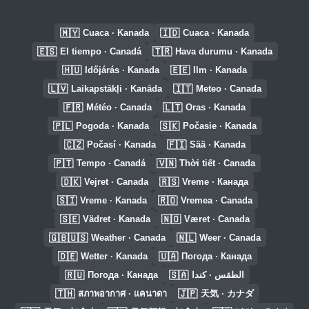
🇲🇾
🇮🇩
Cuaca · Kanada
Cuaca · Kanada
🇪🇸
🇹🇷
El tiempo · Canadá
Hava durumu · Kanada
🇭🇺
🇪🇪
Időjárás · Kanada
Ilm · Kanada
🇱🇻
🇮🇹
Laikapstākļi · Kanāda
Meteo · Canada
🇫🇷
🇱🇹
Météo · Canada
Oras · Kanada
🇵🇱
🇸🇰
Pogoda · Kanada
Počasie · Kanada
🇨🇿
🇫🇮
Počasí · Kanada
Sää · Kanada
🇵🇹
🇻🇳
Tempo · Canadá
Thời tiết · Canada
🇩🇰
🇷🇸
Vejret · Canada
Vreme · Канада
🇸🇮
🇷🇴
Vreme · Kanada
Vremea · Canada
🇸🇪
🇳🇴
Vädret · Kanada
Været · Canada
🇬🇧🇺🇸
🇳🇱
Weather · Canada
Weer · Canada
🇩🇪
🇺🇦
Wetter · Kanada
Погода · Канада
🇷🇺
🇸🇦
Погода · Канада
الطقس · كندا
🇹🇭
🇯🇵
สภาพอากาศ · แคนาดา
天気 · カナダ