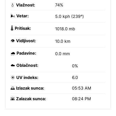
💧
Vlažnost:
74%
🌬️
Vetar:
5.0 kph (239°)
🌡️
Pritisak:
1018.0 mb
👁️
Vidljivost:
10.0 km
🌧️
Padavine:
0.0 mm
☁️
Oblačnost:
0%
☀️
UV indeks:
6.0
🌅
Izlazak sunca:
05:53 AM
🌇
Zalazak sunca:
08:24 PM