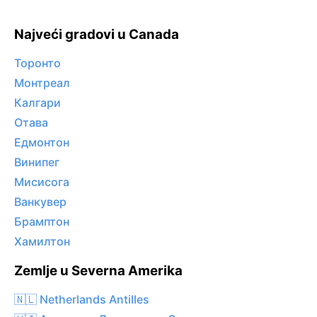
Najveći gradovi u Canada
Торонто
Монтреал
Калгари
Отава
Едмонтон
Винипег
Мисисога
Ванкувер
Брамптон
Хамилтон
Zemlje u Severna Amerika
🇳🇱 Netherlands Antilles