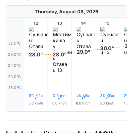
Thursday, August 06, 2026
12
13
14
15
1
32.0°C
31.
30.0°
29.0°
28.0°
28.0°
28.0°C
24.0°C
20.0°C
16.0°C
6% Kiša
0.0 mm
4% Kiša
3% Kiša
2% K
↑
↑
↑
↑
5.0 km/h
6.0 km/h
8.0 km/h
5.0 km/h
4.0 k