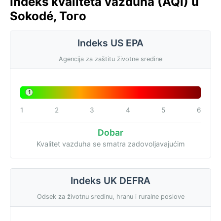
Indeks kvaliteta vazduha (AQI) u
Sokodé, Того
Indeks US EPA
Agencija za zaštitu životne sredine
1
1
2
3
4
5
6
Dobar
Kvalitet vazduha se smatra zadovoljavajućim
Indeks UK DEFRA
Odsek za životnu sredinu, hranu i ruralne poslove