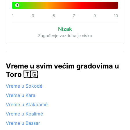
1
1
3
5
7
9
10
Nizak
Zagađenje vazduha je nisko
Vreme u svim većim gradovima u
Того 🇹🇬
Vreme u Sokodé
Vreme u Kara
Vreme u Atakpamé
Vreme u Kpalimé
Vreme u Bassar