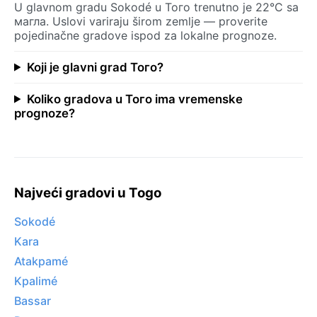
U glavnom gradu Sokodé u Того trenutno je 22°C sa
магла. Uslovi variraju širom zemlje — proverite
pojedinačne gradove ispod za lokalne prognoze.
Koji je glavni grad Того?
Koliko gradova u Того ima vremenske
prognoze?
Najveći gradovi u Togo
Sokodé
Kara
Atakpamé
Kpalimé
Bassar