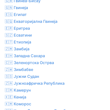
🇬🇼 Гвинеа-Бисау
🇬🇳 Гвинеја
🇪🇬 Египат
🇬🇶 Екваторијална Гвинеја
🇪🇷 Еритреа
🇸🇿 Есватини
🇪🇹 Етиопија
🇿🇲 Замбија
🇪🇭 Западна Сахара
🇨🇻 Зеленортска Острва
🇿🇼 Зимбабве
🇸🇸 Јужни Судан
🇿🇦 Јужноафричка Република
🇨🇲 Камерун
🇰🇪 Кенија
🇰🇲 Коморос