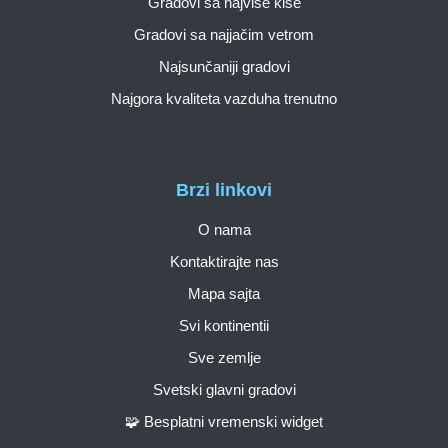
Gradovi sa najviše kiše
Gradovi sa najjačim vetrom
Najsunčaniji gradovi
Najgora kvaliteta vazduha trenutno
Brzi linkovi
O nama
Kontaktirajte nas
Mapa sajta
Svi kontinentii
Sve zemlje
Svetski glavni gradovi
🧩 Besplatni vremenski widget