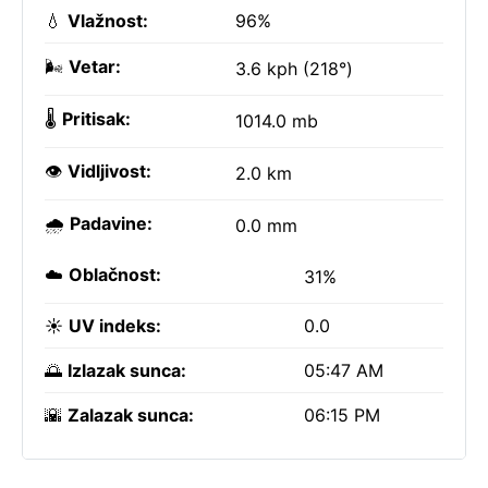
💧
Vlažnost:
96%
🌬️
Vetar:
3.6 kph (218°)
🌡️
Pritisak:
1014.0 mb
👁️
Vidljivost:
2.0 km
🌧️
Padavine:
0.0 mm
☁️
Oblačnost:
31%
☀️
UV indeks:
0.0
🌅
Izlazak sunca:
05:47 AM
🌇
Zalazak sunca:
06:15 PM