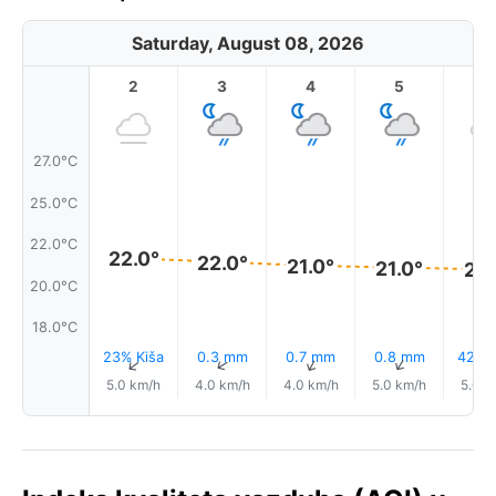
Saturday, August 08, 2026
2
3
4
5
6
27.0°C
25.0°C
22.0°C
22.0°
22.0°
21.0°
21.0°
21.
20.0°C
18.0°C
23% Kiša
0.3 mm
0.7 mm
0.8 mm
42% K
↑
↑
↑
↑
5.0 km/h
4.0 km/h
4.0 km/h
5.0 km/h
5.0 k