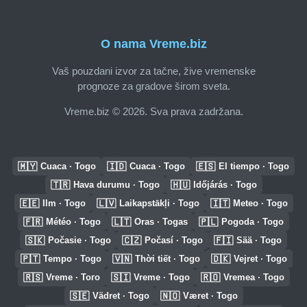
O nama Vreme.biz
Vaš pouzdani izvor za tačne, žive vremenske
prognoze za gradove širom sveta.
Vreme.biz © 2026. Sva prava zadržana.
🇲🇾
🇮🇩
🇪🇸
Cuaca · Togo
Cuaca · Togo
El tiempo · Togo
🇹🇷
🇭🇺
Hava durumu · Togo
Időjárás · Togo
🇪🇪
🇱🇻
🇮🇹
Ilm · Togo
Laikapstākļi · Togo
Meteo · Togo
🇫🇷
🇱🇹
🇵🇱
Météo · Togo
Oras · Togas
Pogoda · Togo
🇸🇰
🇨🇿
🇫🇮
Počasie · Togo
Počasí · Togo
Sää · Togo
🇵🇹
🇻🇳
🇩🇰
Tempo · Togo
Thời tiết · Togo
Vejret · Togo
🇷🇸
🇸🇮
🇷🇴
Vreme · Того
Vreme · Togo
Vremea · Togo
🇸🇪
🇳🇴
Vädret · Togo
Været · Togo