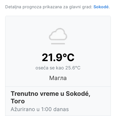
Detaljna prognoza prikazana za glavni grad:
Sokodé
.
21.9°C
oseća se kao 25.6°C
Магла
Trenutno vreme u Sokodé,
Того
Ažurirano u 1:00 danas