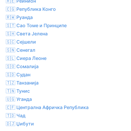
🇷🇪 Реинион
🇨🇬 Република Конго
🇷🇼 Руанда
🇸🇹 Сао Томе и Принципе
🇸🇭 Света Јелена
🇸🇨 Сејшели
🇸🇳 Сенегал
🇸🇱 Сиера Леоне
🇸🇴 Сомалија
🇸🇩 Судан
🇹🇿 Танзанија
🇹🇳 Тунис
🇺🇬 Уганда
🇨🇫 Централна Афричка Република
🇹🇩 Чад
🇩🇯 Џибути