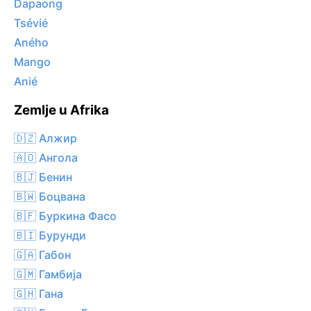
Dapaong
Tsévié
Aného
Mango
Anié
Zemlje u Afrika
🇩🇿 Алжир
🇦🇴 Ангола
🇧🇯 Бенин
🇧🇼 Боцвана
🇧🇫 Буркина Фасо
🇧🇮 Бурунди
🇬🇦 Габон
🇬🇲 Гамбија
🇬🇭 Гана