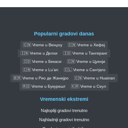
Popularni gradovi danas
🇨🇳 Vreme u Венџоу
🇨🇳 Vreme u Хефеј
🇮🇳 Vreme u Делхи
🇮🇩 Vreme u Тангеранг
🇮🇩 Vreme u Бекаси
🇨🇳 Vreme u Цуенји
🇨🇳 Vreme u Lu’an
🇨🇱 Vreme u Сантјаго
🇧🇷 Vreme u Рио де Жанејро
🇨🇳 Vreme u Huainan
🇷🇴 Vreme u Букурешт
🇰🇷 Vreme u Сеул
Vremenski ekstremi
Najtopliji gradovi trenutno
Najhladniji gradovi trenutno