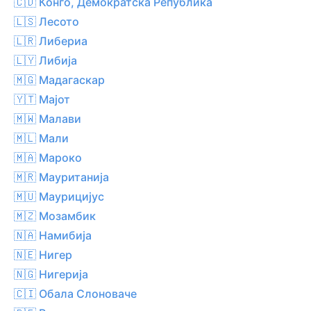
🇨🇩 Конго, Демократска Република
🇱🇸 Лесото
🇱🇷 Либериа
🇱🇾 Либија
🇲🇬 Мадагаскар
🇾🇹 Мајот
🇲🇼 Малави
🇲🇱 Мали
🇲🇦 Мароко
🇲🇷 Мауританија
🇲🇺 Маурицијус
🇲🇿 Мозамбик
🇳🇦 Намибија
🇳🇪 Нигер
🇳🇬 Нигерија
🇨🇮 Обала Слоноваче