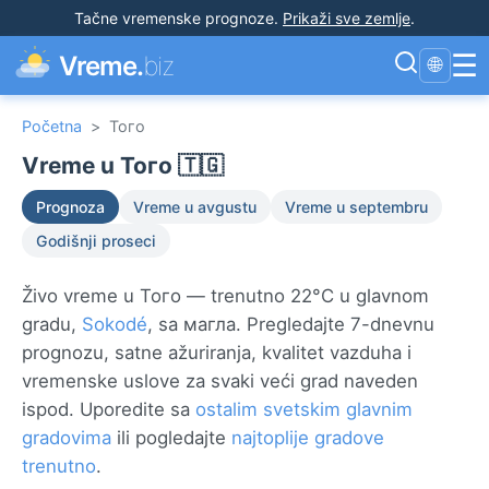
Tačne vremenske prognoze
.
Prikaži sve zemlje
.
☰
Vreme.
biz
🌐
Početna
>
Того
Vreme u Того 🇹🇬
Prognoza
Vreme u avgustu
Vreme u septembru
Godišnji proseci
Živo vreme u Того — trenutno 22°C u glavnom
gradu,
Sokodé
, sa магла. Pregledajte 7-dnevnu
prognozu, satne ažuriranja, kvalitet vazduha i
vremenske uslove za svaki veći grad naveden
ispod. Uporedite sa
ostalim svetskim glavnim
gradovima
ili pogledajte
najtoplije gradove
trenutno
.