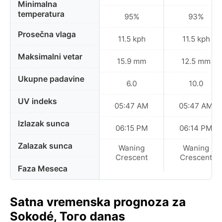
Minimalna
temperatura
95%
93%
Prosečna vlaga
11.5 kph
11.5 kph
Maksimalni vetar
15.9 mm
12.5 mm
Ukupne padavine
6.0
10.0
UV indeks
05:47 AM
05:47 AM
Izlazak sunca
06:15 PM
06:14 PM
Zalazak sunca
Waning
Waning
Crescent
Crescent
Faza Meseca
Satna vremenska prognoza za
Sokodé, Того danas