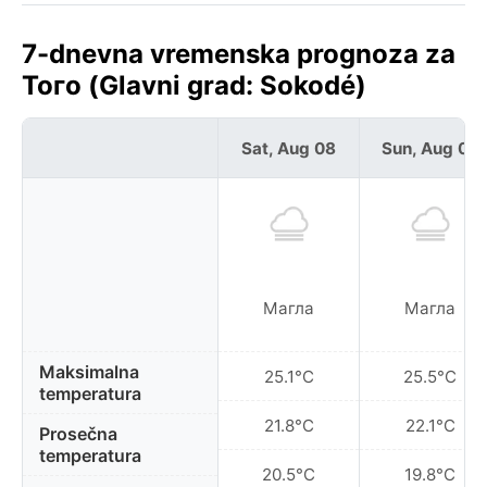
7-dnevna vremenska prognoza za
Того (Glavni grad: Sokodé)
Sat, Aug 08
Sun, Aug 09
Магла
Магла
Maksimalna
25.1°C
25.5°C
temperatura
21.8°C
22.1°C
Prosečna
temperatura
20.5°C
19.8°C