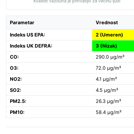
Kvalitet vazduha je prihvatljiv za većinu ljudi
Parametar
Vrednost
Indeks US EPA:
2 (Umeren)
Indeks UK DEFRA:
3 (Nizak)
CO:
290.0 µg/m³
O3:
72.0 µg/m³
NO2:
4.1 µg/m³
SO2:
4.5 µg/m³
PM2.5:
26.3 µg/m³
PM10:
58.4 µg/m³