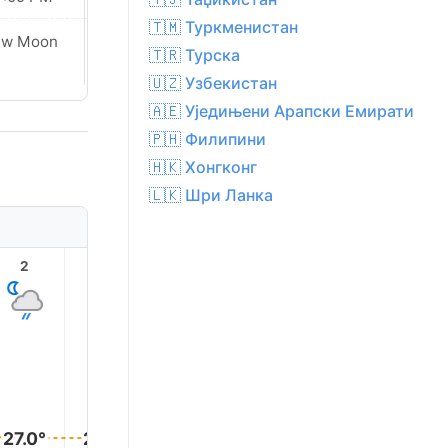
🇹🇲 Туркменистан
ew Moon
New Moon
🇹🇷 Турска
🇺🇿 Узбекистан
🇦🇪 Уједињени Арапски Емирати
🇵🇭 Филипини
🇭🇰 Хонгконг
🇱🇰 Шри Ланка
2
3
4
5
6
7
27.0°
27.0°
27.0°
27.0°
27.0°
27.0°