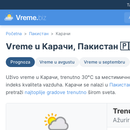
T
Vreme.
biz
Početna
>
Пакистан
>
Карачи
Vreme u Карачи, Пакистан 🇵
Prognoza
Vreme u avgustu
Vreme u septembru
Uživo vreme u Карачи, trenutno 30°C sa местимично 
indeks kvaliteta vazduha. Карачи se nalazi u
Пакиста
pretraži
najtoplije gradove trenutno
širom sveta.
Tren
Ažuri