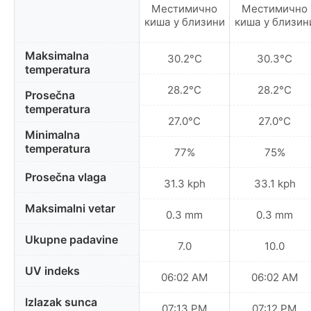
Местимично
Местимично
киша у близини
киша у близин
Maksimalna
30.2°C
30.3°C
temperatura
28.2°C
28.2°C
Prosečna
temperatura
27.0°C
27.0°C
Minimalna
temperatura
77%
75%
Prosečna vlaga
31.3 kph
33.1 kph
Maksimalni vetar
0.3 mm
0.3 mm
Ukupne padavine
7.0
10.0
UV indeks
06:02 AM
06:02 AM
Izlazak sunca
07:13 PM
07:12 PM