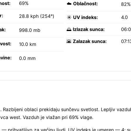
nost:
69%
☁️
Oblačnost:
82%
r:
28.8 kph (254°)
☀️
UV indeks:
4.0
🌅
Izlazak sunca:
06:
ak:
998.0 mb
🌇
Zalazak sunca:
07:1
ivost:
10.0 km
vine:
0.0 mm
azbijeni oblaci prekidaju sunčevu svetlost. Lepljiv vazdu
vca west. Vazduh je vlažan pri 69% vlage.
— prihvatljivo za većinu ljudi. UV indeks je umeren — 4; 