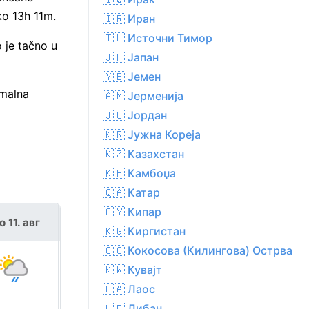
ko 13h 11m.
🇮🇷 Иран
🇹🇱 Источни Тимор
 je tačno u
🇯🇵 Јапан
🇾🇪 Јемен
imalna
🇦🇲 Јерменија
🇯🇴 Јордан
🇰🇷 Јужна Кореја
🇰🇿 Казахстан
🇰🇭 Камбоџа
🇶🇦 Катар
🇨🇾 Кипар
о 11. авг
сре 12. авг
🇰🇬 Киргистан
🇨🇨 Кокосова (Килингова) Острва
🇰🇼 Кувајт
🇱🇦 Лаос
🇱🇧 Либан