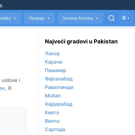
je
.
🌐
merika
Okeanija
Severna Amerika
▾
▼
▼
▼
Najveći gradovi u Pakistan
Лахор
Карачи
Пешавар
Фејсалабад
uslove i
Равалпинди
ан
, ili
Multan
Хајдерабад
Квета
Bannu
Саргода