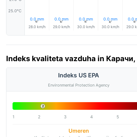
25.0°C
0.0 mm
0.0 mm
0.0 mm
0.0 mm
0.0
↑
↑
↑
↑
28.0 km/h
29.0 km/h
30.0 km/h
30.0 km/h
29.0 
Indeks kvaliteta vazduha in Карачи,
Indeks US EPA
Environmental Protection Agency
2
1
2
3
4
5
Umeren