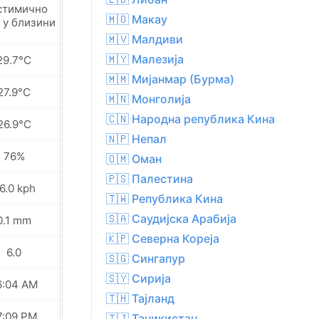
стимично
Местимично
🇲🇴 Макау
 у близини
киша у близини
🇲🇻 Малдиви
🇲🇾 Малезија
29.7°C
29.9°C
🇲🇲 Мијанмар (Бурма)
27.9°C
28.2°C
🇲🇳 Монголија
🇨🇳 Народна република Кина
26.9°C
27.2°C
🇳🇵 Непал
76%
74%
🇴🇲 Оман
🇵🇸 Палестина
6.0 kph
28.1 kph
🇹🇼 Република Кина
🇸🇦 Саудијска Арабија
0.1 mm
0.1 mm
🇰🇵 Северна Кореја
6.0
6.0
🇸🇬 Сингапур
🇸🇾 Сирија
6:04 AM
06:04 AM
🇹🇭 Тајланд
7:09 PM
07:09 PM
🇹🇯 Таџикистан