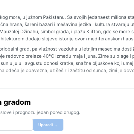
skog mora, u južnom Pakistanu. Sa svojih jedanaest miliona st
čna hrana, šareni bazari i mešavina jezika i kultura stvaraju u
Mauzolej Džinahu, simbol grada, i plažu Klifton, gde se more 
 arhitekturom dodaju slojeve istorije ovom mediteranskom haos
k priobalni grad, pa vlažnost vazduha u letnjim mesecima dosti
oje redovno prelaze 40°C između maja i juna. Zime su blage i p
sun u julu i avgustu donosi kratke, snažne pljuskove koji ume
a odeća je obavezna, uz šešir i zaštitu od sunca; zimi je dovo
ledano, traje od novembra do februara, kada su temperature u
ponekad generiše tropske ciklone koji mogu pogoditi obalu, do
m gradom
i, suvi vetrovi nalik na pustinjsku košavu koji podižu prašinu. 
o i u vremenskim prilikama.
 uslove i prognozu jedan pored drugog.
Uporedi →