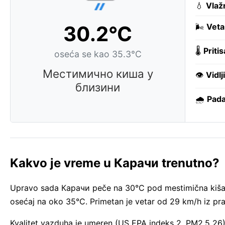
💧
Vlaž
30.2°C
🌬️
Veta
🌡️
Pritis
oseća se kao 35.3°C
Местимично киша у
👁️
Vidlj
близини
🌧️
Pada
Kakvo je vreme u Карачи trenutno?
Upravo sada Карачи peče na 30°C pod mestimična kiša. R
osećaj na oko 35°C. Primetan je vetar od 29 km/h iz pra
Kvalitet vazduha je umeren (US EPA indeks 2, PM2.5 26) 