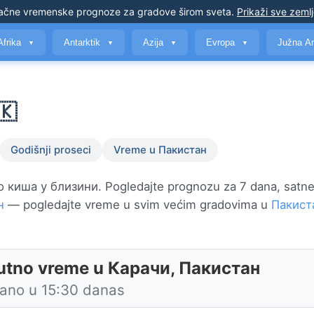
ačne vremenske prognoze
za gradove širom sveta
.
Prikaži sve zeml
Afrika
Antarktik
Azija
Evropa
Južna A
▼
▼
▼
▼
🇰
Godišnji proseci
Vreme u Пакистан
киша у близини. Pogledajte prognozu za 7 dana, satne 
н
— pogledajte vreme u svim većim gradovima u
Пакист
utno vreme u Карачи, Пакистан
rano u 15:30 danas