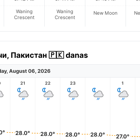
Waning
Waning
New Moon
N
Crescent
Crescent
и, Пакистан 🇵🇰 danas
ay, August 06, 2026
0
21
22
23
1
0°
28.0°
28.0°
28.0°
28.0°
27.0°