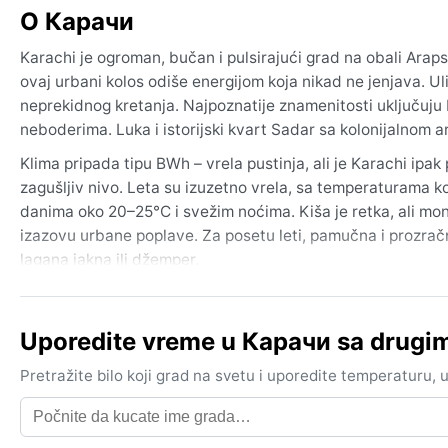
O Карачи
Karachi je ogroman, bučan i pulsirajući grad na obali Arap
ovaj urbani kolos odiše energijom koja nikad ne jenjava. Uli
neprekidnog kretanja. Najpoznatije znamenitosti uključuju 
neboderima. Luka i istorijski kvart Sadar sa kolonijalnom
Klima pripada tipu BWh – vrela pustinja, ali je Karachi ipa
zagušljiv nivo. Leta su izuzetno vrela, sa temperaturama k
danima oko 20–25°C i svežim noćima. Kiša je retka, ali mon
izazovu urbane poplave. Za posetu leti, pamučna i prozračn
lagana jakna ili džemper.
Najpovolniji period za boravak u Karačiju, meteorološki g
vlažnost podnošljiva. Iako su uragani retki, Arapsko more 
Uporedite vreme u Карачи sa drugi
olujne vetrove i obilne padavine. Tokom leta, česti su i topl
svemu, Karachi je grad ekstrema, kako u ljudskoj vrevi tak
Pretražite bilo koji grad na svetu i uporedite temperaturu,