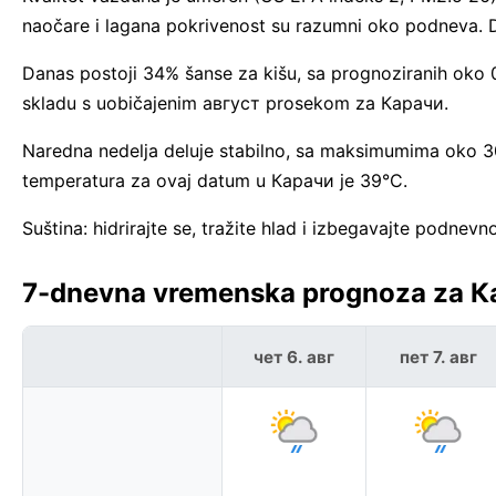
naočare i lagana pokrivenost su razumni oko podneva. 
Danas postoji 34% šanse za kišu, sa prognoziranih oko 
skladu s uobičajenim август prosekom za Карачи.
Naredna nedelja deluje stabilno, sa maksimumima oko 3
temperatura za ovaj datum u Карачи je 39°C.
Suština: hidrirajte se, tražite hlad i izbegavajte podne
7-dnevna vremenska prognoza za К
чет 6. авг
пет 7. авг