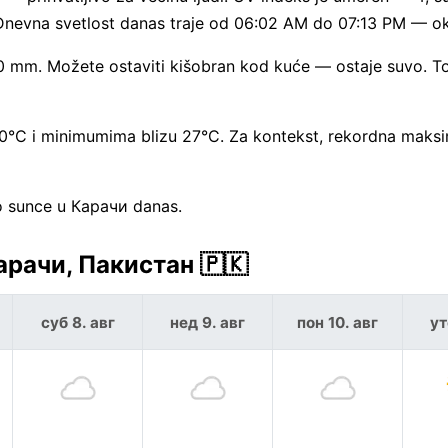
Dnevna svetlost danas traje od 06:02 AM do 07:13 PM — o
0 mm. Možete ostaviti kišobran kod kuće — ostaje suvo. To
0°C i minimumima blizu 27°C. Za kontekst, rekordna maks
vno sunce u Карачи danas.
арачи, Пакистан 🇵🇰
суб 8. авг
нед 9. авг
пон 10. авг
ут