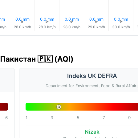
 mm
0.0 mm
0.0 mm
0.0 mm
0.0 mm
0.0 mm
↑
↑
↑
↑
↑
↑
km/h
28.0 km/h
28.0 km/h
28.0 km/h
29.0 km/h
30.0 km/h
 Пакистан 🇵🇰 (AQI)
Indeks UK DEFRA
Department for Environment, Food & Rural Affair
3
6
1
3
5
7
9
Nizak