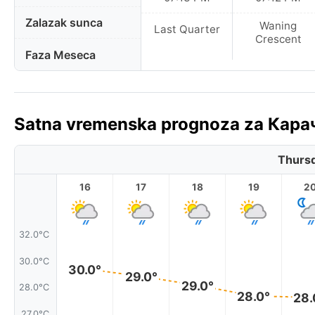
Zalazak sunca
Waning
Last Quarter
Crescent
Faza Meseca
Satna vremenska prognoza za Карач
Thursd
16
17
18
19
2
32.0°C
30.0°C
30.0°
29.0°
29.0°
28.0°C
28.0°
28.
27.0°C