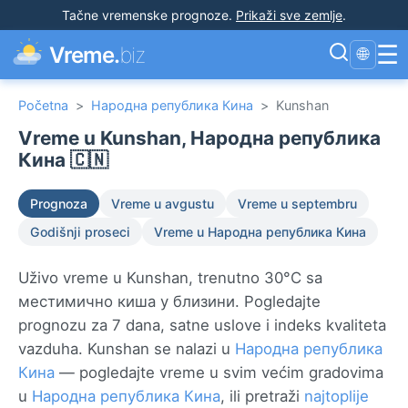
Tačne vremenske prognoze
.
Prikaži sve zemlje
.
☰
Vreme.
biz
🌐
Početna
>
Народна република Кина
>
Kunshan
Vreme u Kunshan, Народна република
Кина 🇨🇳
Prognoza
Vreme u avgustu
Vreme u septembru
Godišnji proseci
Vreme u Народна република Кина
Uživo vreme u Kunshan, trenutno 30°C sa
местимично киша у близини. Pogledajte
prognozu za 7 dana, satne uslove i indeks kvaliteta
vazduha. Kunshan se nalazi u
Народна република
Кина
— pogledajte vreme u svim većim gradovima
u
Народна република Кина
, ili pretraži
najtoplije