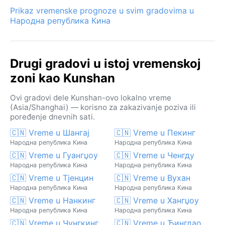
Prikaz vremenske prognoze u svim gradovima u
Народна република Кина
Drugi gradovi u istoj vremenskoj
zoni kao Kunshan
Ovi gradovi dele Kunshan-ovo lokalno vreme
(Asia/Shanghai) — korisno za zakazivanje poziva ili
poređenje dnevnih sati.
🇨🇳 Vreme u Шангај
🇨🇳 Vreme u Пекинг
Народна република Кина
Народна република Кина
🇨🇳 Vreme u Гуангџоу
🇨🇳 Vreme u Ченгду
Народна република Кина
Народна република Кина
🇨🇳 Vreme u Тјенцин
🇨🇳 Vreme u Вухан
Народна република Кина
Народна република Кина
🇨🇳 Vreme u Нанкинг
🇨🇳 Vreme u Хангџоу
Народна република Кина
Народна република Кина
🇨🇳 Vreme u Чунгкинг
🇨🇳 Vreme u Ћингдао