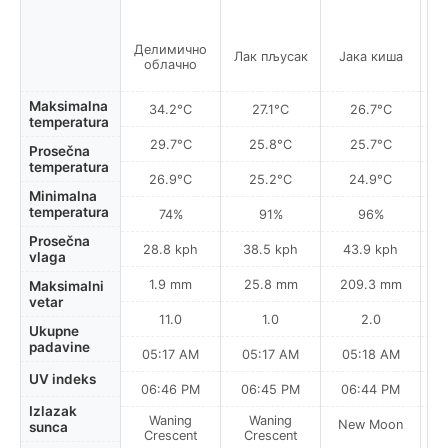
Делимично
Лак пљусак
Јака киша
Л
облачно
Maksimalna
34.2°C
27.1°C
26.7°C
temperatura
29.7°C
25.8°C
25.7°C
Prosečna
temperatura
26.9°C
25.2°C
24.9°C
Minimalna
temperatura
74%
91%
96%
Prosečna
28.8 kph
38.5 kph
43.9 kph
vlaga
1.9 mm
25.8 mm
209.3 mm
Maksimalni
vetar
11.0
1.0
2.0
Ukupne
padavine
05:17 AM
05:17 AM
05:18 AM
UV indeks
06:46 PM
06:45 PM
06:44 PM
Izlazak
Waning
Waning
New Moon
N
sunca
Crescent
Crescent