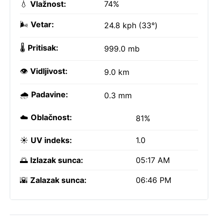
💧
Vlažnost:
74%
🌬️
Vetar:
24.8 kph (33°)
🌡️
Pritisak:
999.0 mb
👁️
Vidljivost:
9.0 km
🌧️
Padavine:
0.3 mm
☁️
Oblačnost:
81%
☀️
UV indeks:
1.0
🌅
Izlazak sunca:
05:17 AM
🌇
Zalazak sunca:
06:46 PM