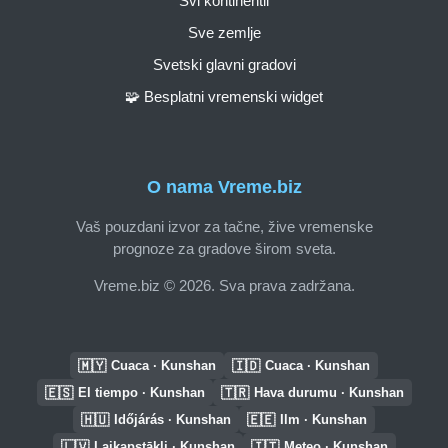
Svi kontinentii
Sve zemlje
Svetski glavni gradovi
🧩 Besplatni vremenski widget
O nama Vreme.biz
Vaš pouzdani izvor za tačne, žive vremenske
prognoze za gradove širom sveta.
Vreme.biz © 2026. Sva prava zadržana.
🇲🇾
🇮🇩
Cuaca · Kunshan
Cuaca · Kunshan
🇪🇸
🇹🇷
El tiempo · Kunshan
Hava durumu · Kunshan
🇭🇺
🇪🇪
Időjárás · Kunshan
Ilm · Kunshan
🇱🇻
🇮🇹
Laikapstākļi · Kunshan
Meteo · Kunshan