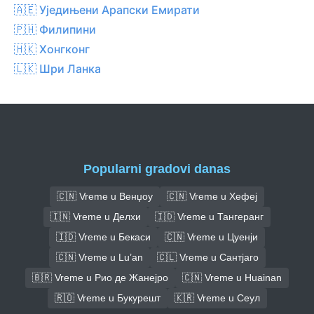
🇦🇪 Уједињени Арапски Емирати
🇵🇭 Филипини
🇭🇰 Хонгконг
🇱🇰 Шри Ланка
Popularni gradovi danas
🇨🇳 Vreme u Венџоу
🇨🇳 Vreme u Хефеј
🇮🇳 Vreme u Делхи
🇮🇩 Vreme u Тангеранг
🇮🇩 Vreme u Бекаси
🇨🇳 Vreme u Цуенји
🇨🇳 Vreme u Lu’an
🇨🇱 Vreme u Сантјаго
🇧🇷 Vreme u Рио де Жанејро
🇨🇳 Vreme u Huainan
🇷🇴 Vreme u Букурешт
🇰🇷 Vreme u Сеул