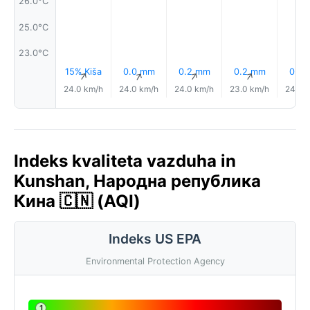
26.0°C
25.0°C
23.0°C
15% Kiša
0.0 mm
0.2 mm
0.2 mm
0.3
↑
↑
↑
↑
24.0 km/h
24.0 km/h
24.0 km/h
23.0 km/h
24.0 
Indeks kvaliteta vazduha in
Kunshan, Народна република
Кина 🇨🇳 (AQI)
Indeks US EPA
Environmental Protection Agency
1