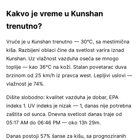
Kakvo je vreme u Kunshan
trenutno?
Vruće je u Kunshan trenutno — 30°C, sa mestimična
kiša. Razbijeni oblaci čine da svetlost varira iznad
Kunshan. Uz vlažnost vazduha oseća se mnogo
toplije — kao 36°C na koži. Stalan povetarac duva
brzinom od 25 km/h iz pravca west. Lepljivi uslovi —
vlažnost je 74%.
Dišite slobodno: kvalitet vazduha je dobar, EPA
indeks 1. UV indeks je nizak — 1, danas nije potrebna
zaštita od sunca. Dnevna svetlost danas traje od
05:17 AM do 06:46 PM — oko 13h 29m.
Danas postoji 57% šanse za kišu, sa prognoziranih