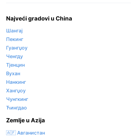
Najveći gradovi u China
Шангај
Пекинг
Гуангџоу
Ченгду
Тјенцин
Вухан
Нанкинг
Хангџоу
Чунгкинг
Ћингдао
Zemlje u Azija
🇦🇫 Авганистан