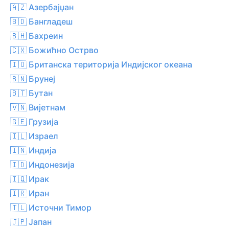
🇦🇿 Азербајџан
🇧🇩 Бангладеш
🇧🇭 Бахреин
🇨🇽 Божићно Острво
🇮🇴 Британска територија Индијског океана
🇧🇳 Брунеј
🇧🇹 Бутан
🇻🇳 Вијетнам
🇬🇪 Грузија
🇮🇱 Израел
🇮🇳 Индија
🇮🇩 Индонезија
🇮🇶 Ирак
🇮🇷 Иран
🇹🇱 Источни Тимор
🇯🇵 Јапан