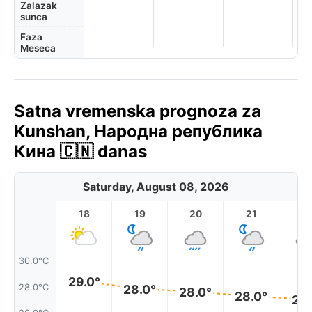
Zalazak
sunca
Faza
Meseca
Satna vremenska prognoza za
Kunshan, Народна република
Кина 🇨🇳 danas
Saturday, August 08, 2026
18
19
20
21
2
30.0°C
29.0°
28.0°C
28.0°
28.0°
28.0°
27.