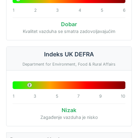
1
2
3
4
5
6
Dobar
Kvalitet vazduha se smatra zadovoljavajućim
Indeks UK DEFRA
Department for Environment, Food & Rural Affairs
2
1
3
5
7
9
10
Nizak
Zagađenje vazduha je nisko