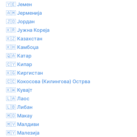
🇾🇪 Јемен
🇦🇲 Јерменија
🇯🇴 Јордан
🇰🇷 Јужна Кореја
🇰🇿 Казахстан
🇰🇭 Камбоџа
🇶🇦 Катар
🇨🇾 Кипар
🇰🇬 Киргистан
🇨🇨 Кокосова (Килингова) Острва
🇰🇼 Кувајт
🇱🇦 Лаос
🇱🇧 Либан
🇲🇴 Макау
🇲🇻 Малдиви
🇲🇾 Малезија