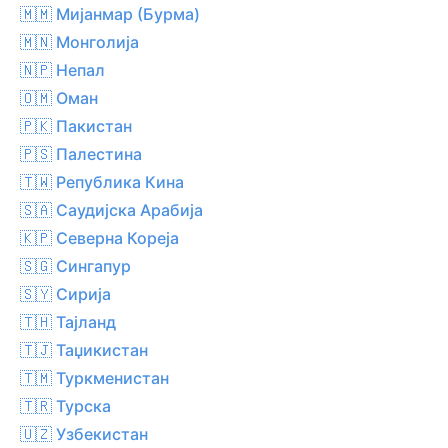
🇲🇲 Мијанмар (Бурма)
🇲🇳 Монголија
🇳🇵 Непал
🇴🇲 Оман
🇵🇰 Пакистан
🇵🇸 Палестина
🇹🇼 Република Кина
🇸🇦 Саудијска Арабија
🇰🇵 Северна Кореја
🇸🇬 Сингапур
🇸🇾 Сирија
🇹🇭 Тајланд
🇹🇯 Таџикистан
🇹🇲 Туркменистан
🇹🇷 Турска
🇺🇿 Узбекистан