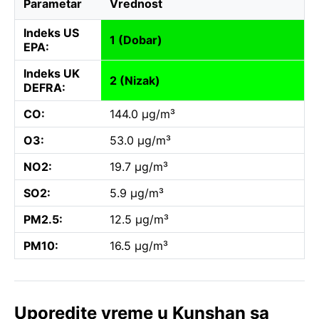
Parametar
Vrednost
Indeks US
1 (Dobar)
EPA:
Indeks UK
2 (Nizak)
DEFRA:
CO:
144.0 µg/m³
O3:
53.0 µg/m³
NO2:
19.7 µg/m³
SO2:
5.9 µg/m³
PM2.5:
12.5 µg/m³
PM10:
16.5 µg/m³
Uporedite vreme u Kunshan sa