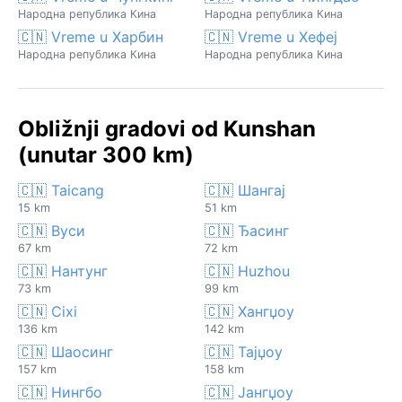
Народна република Кина
Народна република Кина
🇨🇳 Vreme u Харбин
🇨🇳 Vreme u Хефеј
Народна република Кина
Народна република Кина
Obližnji gradovi od Kunshan
(unutar 300 km)
🇨🇳 Taicang
🇨🇳 Шангај
15 km
51 km
🇨🇳 Вуси
🇨🇳 Ђасинг
67 km
72 km
🇨🇳 Нантунг
🇨🇳 Huzhou
73 km
99 km
🇨🇳 Cixi
🇨🇳 Хангџоу
136 km
142 km
🇨🇳 Шаосинг
🇨🇳 Тајџоу
157 km
158 km
🇨🇳 Нингбо
🇨🇳 Јангџоу