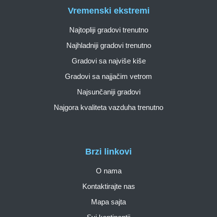
Vremenski ekstremi
Najtopliji gradovi trenutno
Najhladniji gradovi trenutno
Gradovi sa najviše kiše
Gradovi sa najjačim vetrom
Najsunčaniji gradovi
Najgora kvaliteta vazduha trenutno
Brzi linkovi
O nama
Kontaktirajte nas
Mapa sajta