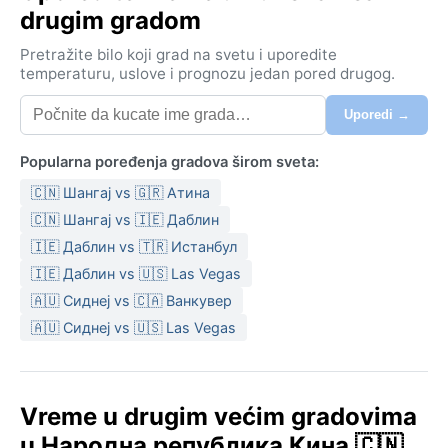
drugim gradom
Pretražite bilo koji grad na svetu i uporedite
temperaturu, uslove i prognozu jedan pored drugog.
Uporedi →
Popularna poređenja gradova širom sveta:
🇨🇳 Шангај vs 🇬🇷 Атина
🇨🇳 Шангај vs 🇮🇪 Даблин
🇮🇪 Даблин vs 🇹🇷 Истанбул
🇮🇪 Даблин vs 🇺🇸 Las Vegas
🇦🇺 Сиднеј vs 🇨🇦 Ванкувер
🇦🇺 Сиднеј vs 🇺🇸 Las Vegas
Vreme u drugim većim gradovima
u Народна република Кина 🇨🇳