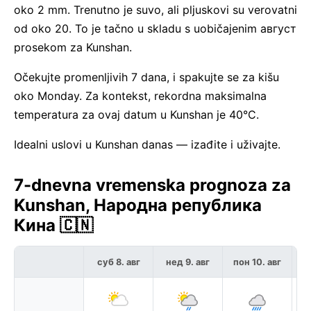
oko 2 mm. Trenutno je suvo, ali pljuskovi su verovatni
od oko 20. To je tačno u skladu s uobičajenim август
prosekom za Kunshan.
Očekujte promenljivih 7 dana, i spakujte se za kišu
oko Monday. Za kontekst, rekordna maksimalna
temperatura za ovaj datum u Kunshan je 40°C.
Idealni uslovi u Kunshan danas — izađite i uživajte.
7-dnevna vremenska prognoza za
Kunshan, Народна република
Кина 🇨🇳
суб 8. авг
нед 9. авг
пон 10. авг
у