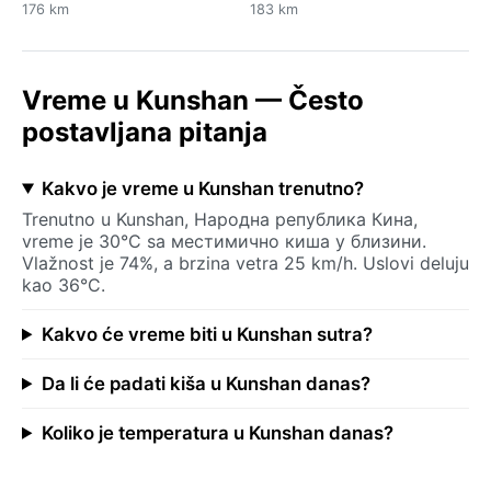
176 km
183 km
Vreme u Kunshan — Često
postavljana pitanja
Kakvo je vreme u Kunshan trenutno?
Trenutno u Kunshan, Народна република Кина,
vreme je 30°C sa местимично киша у близини.
Vlažnost je 74%, a brzina vetra 25 km/h. Uslovi deluju
kao 36°C.
Kakvo će vreme biti u Kunshan sutra?
Da li će padati kiša u Kunshan danas?
Koliko je temperatura u Kunshan danas?