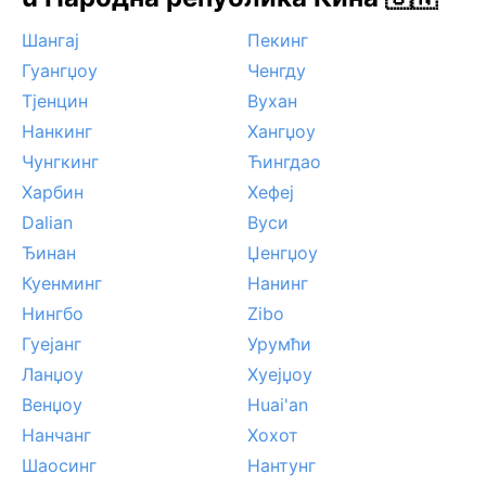
Шангај
Пекинг
Гуангџоу
Ченгду
Тјенцин
Вухан
Нанкинг
Хангџоу
Чунгкинг
Ћингдао
Харбин
Хефеј
Dalian
Вуси
Ђинан
Џенгџоу
Куенминг
Нанинг
Нингбо
Zibo
Гуејанг
Урумћи
Ланџоу
Хуејџоу
Венџоу
Huai'an
Нанчанг
Хохот
Шаосинг
Нантунг