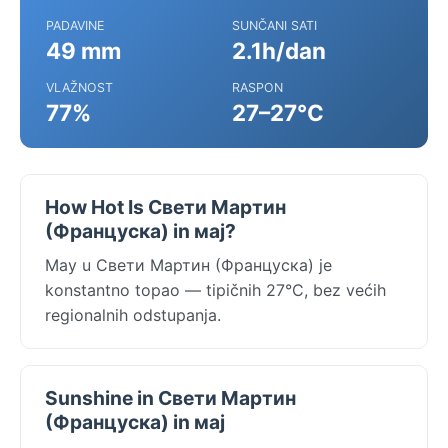
PADAVINE
SUNČANI SATI
49 mm
2.1h/dan
VLAŽNOST
RASPON
77%
27–27°C
How Hot Is Свети Мартин
(Француска) in мај?
May u Свети Мартин (Француска) je
konstantno topao — tipičnih 27°C, bez većih
regionalnih odstupanja.
Sunshine in Свети Мартин
(Француска) in мај