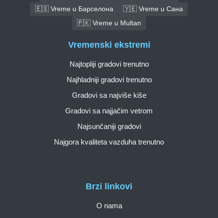
🇪🇸 Vreme u Барселона
🇾🇪 Vreme u Сана
🇵🇰 Vreme u Multan
Vremenski ekstremi
Najtopliji gradovi trenutno
Najhladniji gradovi trenutno
Gradovi sa najviše kiše
Gradovi sa najjačim vetrom
Najsunčaniji gradovi
Najgora kvaliteta vazduha trenutno
Brzi linkovi
O nama