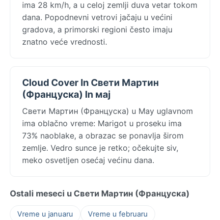
ima 28 km/h, a u celoj zemlji duva vetar tokom
dana. Popodnevni vetrovi jačaju u većini
gradova, a primorski regioni često imaju
znatno veće vrednosti.
Cloud Cover In Свети Мартин
(Француска) In мај
Свети Мартин (Француска) u May uglavnom
ima oblačno vreme: Marigot u proseku ima
73% naoblake, a obrazac se ponavlja širom
zemlje. Vedro sunce je retko; očekujte siv,
meko osvetljen osećaj većinu dana.
Ostali meseci u Свети Мартин (Француска)
Vreme u januaru
Vreme u februaru