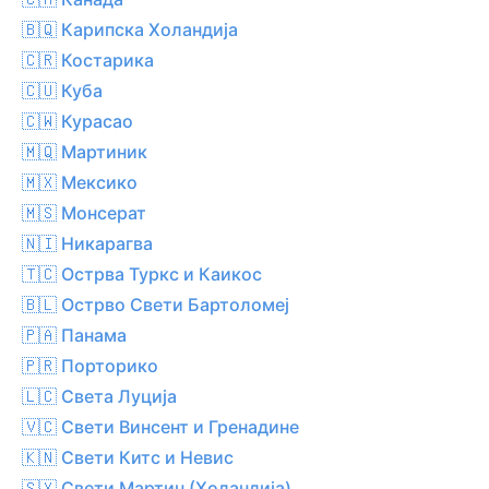
🇧🇶 Карипска Холандија
🇨🇷 Костарика
🇨🇺 Куба
🇨🇼 Курасао
🇲🇶 Мартиник
🇲🇽 Мексико
🇲🇸 Монсерат
🇳🇮 Никарагва
🇹🇨 Острва Туркс и Каикос
🇧🇱 Острво Свети Бартоломеј
🇵🇦 Панама
🇵🇷 Порторико
🇱🇨 Света Луција
🇻🇨 Свети Винсент и Гренадине
🇰🇳 Свети Китс и Невис
🇸🇽 Свети Мартин (Холандија)