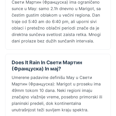
Свети Мартин (Француска) ima ograničeno
sunce u May: samo 2.1h dnevno u Marigot, sa
čestim gustim oblakom u većini regiona. Dan
traje od 5:40 am do 6:40 pm, ali uporni sivi
oblaci i pretežno oblačni periodi znače da je
direktna sunčeva svetlost zaista retka. Mnogi
dani prolaze bez dužih sunčanih intervala.
Does It Rain In Свети Мартин
(Француска) In мај?
Umerene padavine definišu May u Свети
Мартин (Француска): Marigot u proseku ima
49mm tokom 10 dana. Neki regioni imaju
značajno vlažnije vreme, posebno primorski ili
planinski predeli, dok kontinentalna
unutrašnjost teži suvljem kraju spektra.