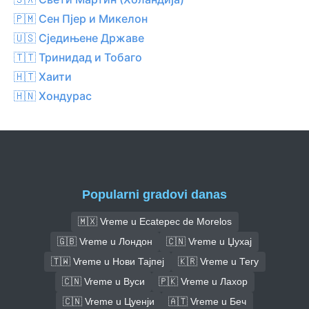
🇵🇲 Сен Пјер и Микелон
🇺🇸 Сједињене Државе
🇹🇹 Тринидад и Тобаго
🇭🇹 Хаити
🇭🇳 Хондурас
Popularni gradovi danas
🇲🇽 Vreme u Ecatepec de Morelos
🇬🇧 Vreme u Лондон
🇨🇳 Vreme u Џухај
🇹🇼 Vreme u Нови Тајпеј
🇰🇷 Vreme u Тегу
🇨🇳 Vreme u Вуси
🇵🇰 Vreme u Лахор
🇨🇳 Vreme u Цуенји
🇦🇹 Vreme u Беч