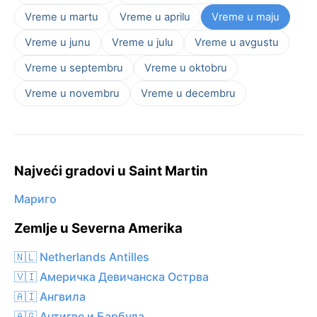
Vreme u martu
Vreme u aprilu
Vreme u maju
Vreme u junu
Vreme u julu
Vreme u avgustu
Vreme u septembru
Vreme u oktobru
Vreme u novembru
Vreme u decembru
Najveći gradovi u Saint Martin
Мариго
Zemlje u Severna Amerika
🇳🇱 Netherlands Antilles
🇻🇮 Америчка Девичанска Острва
🇦🇮 Ангвила
🇦🇬 Антигве и Барбуда