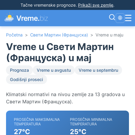
Tačne vremenske prognoze
.
Prikaži sve zemlje
.
☰
Vreme.
biz
🌐
Početna
>
Свети Мартин (Француска)
>
Vreme u maju
Vreme u Свети Мартин
(Француска) u мај
Prognoza
Vreme u avgustu
Vreme u septembru
Godišnji proseci
Klimatski normativi na nivou zemlje za 13 gradova u
Свети Мартин (Француска).
PROSEČNA MAKSIMALNA
PROSEČNA MINIMALNA
TEMPERATURA
TEMPERATURA
27°C
25°C