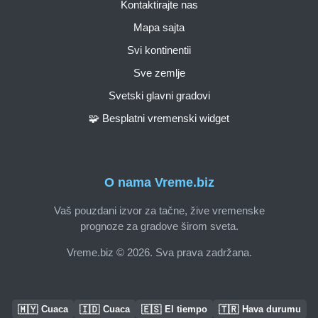
Kontaktirajte nas
Mapa sajta
Svi kontinentii
Sve zemlje
Svetski glavni gradovi
🧩 Besplatni vremenski widget
O nama Vreme.biz
Vaš pouzdani izvor za tačne, žive vremenske
prognoze za gradove širom sveta.
Vreme.biz © 2026. Sva prava zadržana.
🇲🇾
🇮🇩
🇪🇸
🇹🇷
Cuaca
Cuaca
El tiempo
Hava durumu