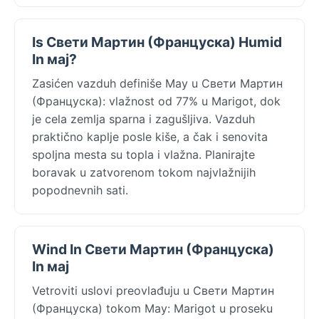
Is Свети Мартин (Француска) Humid
In мај?
Zasićen vazduh definiše May u Свети Мартин
(Француска): vlažnost od 77% u Marigot, dok
je cela zemlja sparna i zagušljiva. Vazduh
praktično kaplje posle kiše, a čak i senovita
spoljna mesta su topla i vlažna. Planirajte
boravak u zatvorenom tokom najvlažnijih
popodnevnih sati.
Wind In Свети Мартин (Француска)
In мај
Vetroviti uslovi preovlađuju u Свети Мартин
(Француска) tokom May: Marigot u proseku