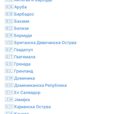
🇦🇼 Аруба
🇧🇧 Барбадос
🇧🇸 Бахаме
🇧🇿 Белизе
🇧🇲 Бермуди
🇻🇬 Британска Девичанска Острва
🇬🇵 Гваделуп
🇬🇹 Гватемала
🇬🇩 Гренада
🇬🇱 Гренланд
🇩🇲 Доминика
🇩🇴 Доминиканска Република
🇸🇻 Ел Салвадор
🇯🇲 Јамајка
🇰🇾 Кајманска Острва
🇨🇦 Канада