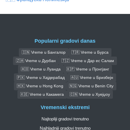
Popularni gradovi danas
🇮🇳 Vreme u Бангалор
🇹🇷 Vreme u Бурса
🇿🇦 Vreme u Дурбан
🇹🇿 Vreme u Дар ес Салам
🇦🇴 Vreme u Луанда
🇰🇵 Vreme u Пјонгјанг
🇵🇰 Vreme u Хајдерабад
🇦🇺 Vreme u Бризбејн
🇭🇰 Vreme u Hong Kong
🇳🇬 Vreme u Benin City
🇰🇪 Vreme u Какамега
🇨🇳 Vreme u Хуејџоу
Vremenski ekstremi
Najtopliji gradovi trenutno
Najhladniji gradovi trenutno