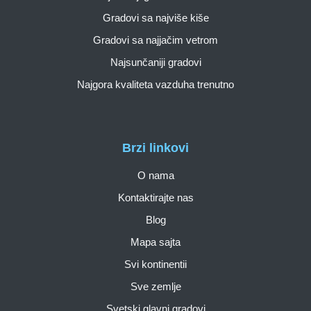
Gradovi sa najviše kiše
Gradovi sa najjačim vetrom
Najsunčaniji gradovi
Najgora kvaliteta vazduha trenutno
Brzi linkovi
O nama
Kontaktirajte nas
Blog
Mapa sajta
Svi kontinentii
Sve zemlje
Svetski glavni gradovi