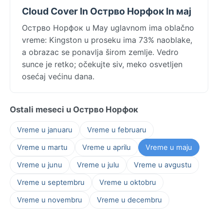
Cloud Cover In Острво Норфок In мај
Острво Норфок u May uglavnom ima oblačno
vreme: Kingston u proseku ima 73% naoblake,
a obrazac se ponavlja širom zemlje. Vedro
sunce je retko; očekujte siv, meko osvetljen
osećaj većinu dana.
Ostali meseci u Острво Норфок
Vreme u januaru
Vreme u februaru
Vreme u martu
Vreme u aprilu
Vreme u maju
Vreme u junu
Vreme u julu
Vreme u avgustu
Vreme u septembru
Vreme u oktobru
Vreme u novembru
Vreme u decembru