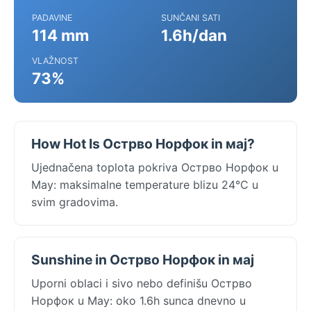
PADAVINE
SUNČANI SATI
114 mm
1.6h/dan
VLAŽNOST
73%
How Hot Is Острво Норфок in мај?
Ujednačena toplota pokriva Острво Норфок u
May: maksimalne temperature blizu 24°C u
svim gradovima.
Sunshine in Острво Норфок in мај
Uporni oblaci i sivo nebo definišu Острво
Норфок u May: oko 1.6h sunca dnevno u