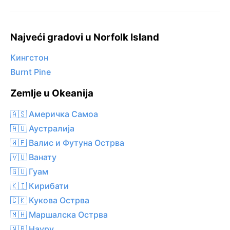
Najveći gradovi u Norfolk Island
Кингстон
Burnt Pine
Zemlje u Okeanija
🇦🇸 Америчка Самоа
🇦🇺 Аустралија
🇼🇫 Валис и Футуна Острва
🇻🇺 Ванату
🇬🇺 Гуам
🇰🇮 Кирибати
🇨🇰 Кукова Острва
🇲🇭 Маршалска Острва
🇳🇷 Науру