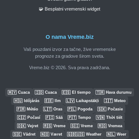
🧩 Besplatni vremenski widget
O nama Vreme.biz
Vaš pouzdani izvor za tačne, žive vremenske
prognoze za gradove širom sveta.
Vreme.biz © 2026. Sva prava zadržana.
🇲🇾
🇮🇩
🇪🇸
🇹🇷
Cuaca
Cuaca
El tiempo
Hava durumu
🇭🇺
🇪🇪
🇱🇻
🇮🇹
Időjárás
Ilm
Laikapstākļi
Meteo
🇫🇷
🇱🇹
🇵🇱
🇸🇰
Météo
Oras
Pogoda
Počasie
🇨🇿
🇫🇮
🇵🇹
🇻🇳
Počasí
Sää
Tempo
Thời tiết
🇩🇰
🇷🇸
🇸🇮
🇷🇴
Vejret
Vreme
Vreme
Vremea
🇸🇪
🇳🇴
🇬🇧🇺🇸
🇳🇱
Vädret
Været
Weather
Weer