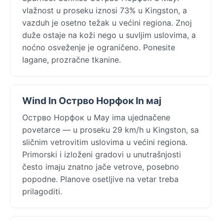
vlažnost u proseku iznosi 73% u Kingston, a
vazduh je osetno težak u većini regiona. Znoj
duže ostaje na koži nego u suvljim uslovima, a
noćno osveženje je ograničeno. Ponesite
lagane, prozračne tkanine.
Wind In Острво Норфок In мај
Острво Норфок u May ima ujednačene
povetarce — u proseku 29 km/h u Kingston, sa
sličnim vetrovitim uslovima u većini regiona.
Primorski i izloženi gradovi u unutrašnjosti
često imaju znatno jače vetrove, posebno
popodne. Planove osetljive na vetar treba
prilagoditi.