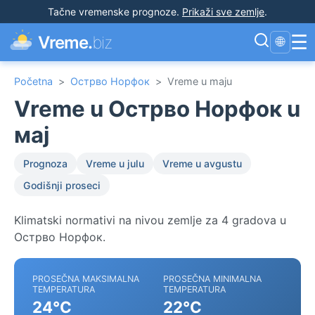
Tačne vremenske prognoze
.
Prikaži sve zemlje
.
☰
Vreme.
biz
🌐
Početna
>
Острво Норфок
>
Vreme u maju
Vreme u Острво Норфок u
мај
Prognoza
Vreme u julu
Vreme u avgustu
Godišnji proseci
Klimatski normativi na nivou zemlje za 4 gradova u
Острво Норфок.
PROSEČNA MAKSIMALNA
PROSEČNA MINIMALNA
TEMPERATURA
TEMPERATURA
24°C
22°C