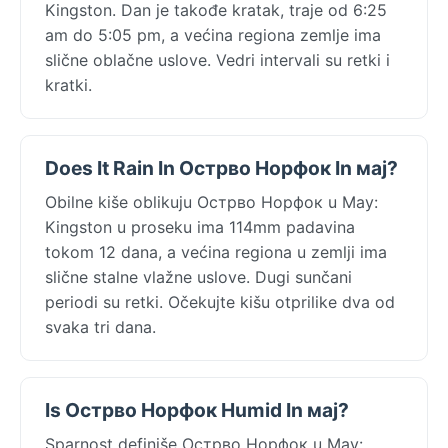
Kingston. Dan je takođe kratak, traje od 6:25
am do 5:05 pm, a većina regiona zemlje ima
slične oblačne uslove. Vedri intervali su retki i
kratki.
Does It Rain In Острво Норфок In мај?
Obilne kiše oblikuju Острво Норфок u May:
Kingston u proseku ima 114mm padavina
tokom 12 dana, a većina regiona u zemlji ima
slične stalne vlažne uslove. Dugi sunčani
periodi su retki. Očekujte kišu otprilike dva od
svaka tri dana.
Is Острво Норфок Humid In мај?
Sparnost definiše Острво Норфок u May: