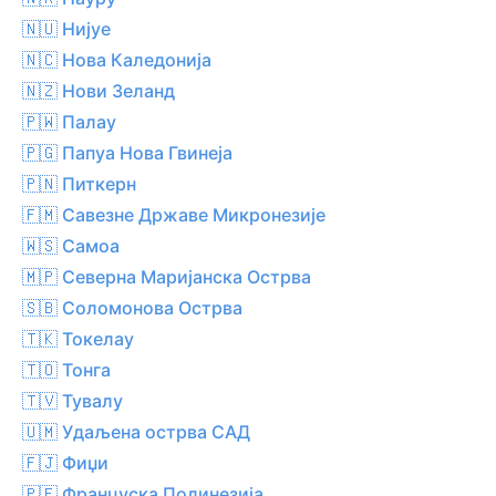
🇳🇺 Нијуе
🇳🇨 Нова Каледонија
🇳🇿 Нови Зеланд
🇵🇼 Палау
🇵🇬 Папуа Нова Гвинеја
🇵🇳 Питкерн
🇫🇲 Савезне Државе Микронезије
🇼🇸 Самоа
🇲🇵 Северна Маријанска Острва
🇸🇧 Соломонова Острва
🇹🇰 Токелау
🇹🇴 Тонга
🇹🇻 Тувалу
🇺🇲 Удаљена острва САД
🇫🇯 Фиџи
🇵🇫 Француска Полинезија