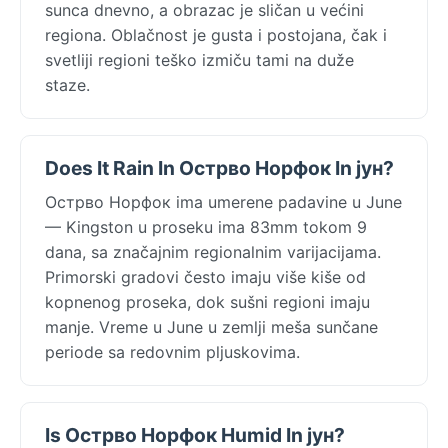
sunca dnevno, a obrazac je sličan u većini
regiona. Oblačnost je gusta i postojana, čak i
svetliji regioni teško izmiču tami na duže
staze.
Does It Rain In Острво Норфок In јун?
Острво Норфок ima umerene padavine u June
— Kingston u proseku ima 83mm tokom 9
dana, sa značajnim regionalnim varijacijama.
Primorski gradovi često imaju više kiše od
kopnenog proseka, dok sušni regioni imaju
manje. Vreme u June u zemlji meša sunčane
periode sa redovnim pljuskovima.
Is Острво Норфок Humid In јун?