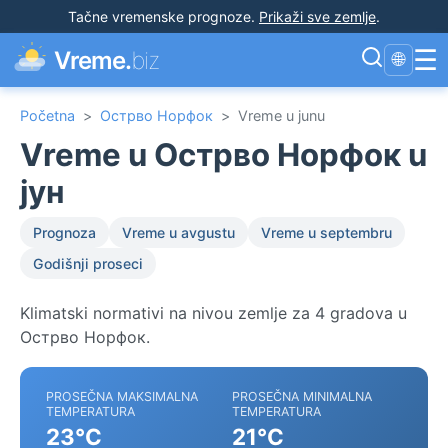
Tačne vremenske prognoze
.
Prikaži sve zemlje
.
☰
Vreme.
biz
🌐
Početna
>
Острво Норфок
>
Vreme u junu
Vreme u Острво Норфок u
јун
Prognoza
Vreme u avgustu
Vreme u septembru
Godišnji proseci
Klimatski normativi na nivou zemlje za 4 gradova u
Острво Норфок.
PROSEČNA MAKSIMALNA
PROSEČNA MINIMALNA
TEMPERATURA
TEMPERATURA
23°C
21°C