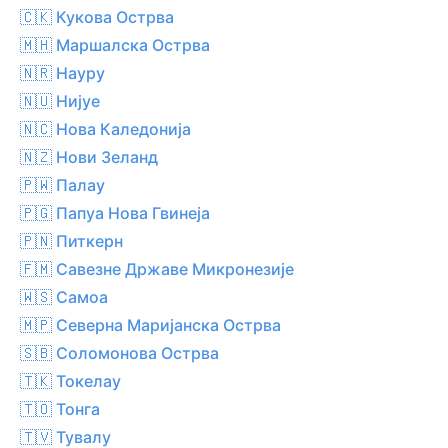
🇨🇰 Кукова Острва
🇲🇭 Маршалска Острва
🇳🇷 Науру
🇳🇺 Нијуе
🇳🇨 Нова Каледонија
🇳🇿 Нови Зеланд
🇵🇼 Палау
🇵🇬 Папуа Нова Гвинеја
🇵🇳 Питкерн
🇫🇲 Савезне Државе Микронезије
🇼🇸 Самоа
🇲🇵 Северна Маријанска Острва
🇸🇧 Соломонова Острва
🇹🇰 Токелау
🇹🇴 Тонга
🇹🇻 Тувалу