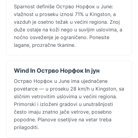
Sparnost definiše Острво Норфок u June:
vlažnost u proseku iznosi 71% u Kingston, a
vazduh je osetno težak u većini regiona. Znoj
duže ostaje na koži nego u suvljim uslovima, a
noćno osveženje je ograničeno. Ponesite
lagane, prozračne tkanine.
Wind In Острво Норфок In јун
Острво Норфок u June ima ujednačene
povetarce — u proseku 28 km/h u Kingston, sa
sličnim vetrovitim uslovima u većini regiona.
Primorski i izloženi gradovi u unutrašnjosti
često imaju znatno jače vetrove, posebno
popodne. Planove osetljive na vetar treba
prilagoditi.