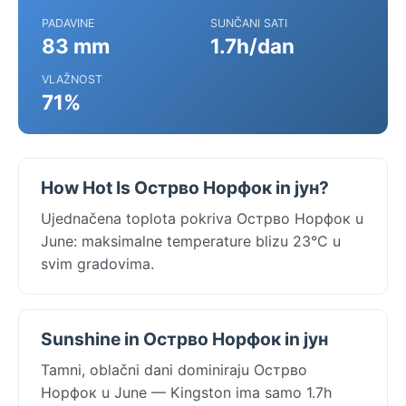
PADAVINE
SUNČANI SATI
83 mm
1.7h/dan
VLAŽNOST
71%
How Hot Is Острво Норфок in јун?
Ujednačena toplota pokriva Острво Норфок u
June: maksimalne temperature blizu 23°C u
svim gradovima.
Sunshine in Острво Норфок in јун
Tamni, oblačni dani dominiraju Острво
Норфок u June — Kingston ima samo 1.7h