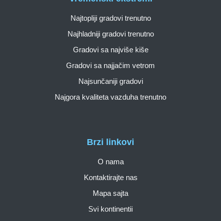
Najtopliji gradovi trenutno
Najhladniji gradovi trenutno
Gradovi sa najviše kiše
Gradovi sa najjačim vetrom
Najsunčaniji gradovi
Najgora kvaliteta vazduha trenutno
Brzi linkovi
O nama
Kontaktirajte nas
Mapa sajta
Svi kontinentii