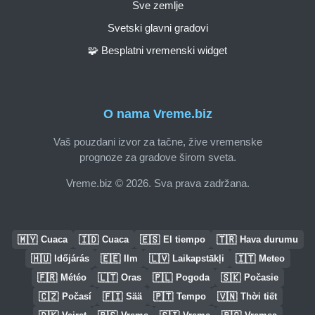
Sve zemlje
Svetski glavni gradovi
🧩 Besplatni vremenski widget
O nama Vreme.biz
Vaš pouzdani izvor za tačne, žive vremenske
prognoze za gradove širom sveta.
Vreme.biz © 2026. Sva prava zadržana.
🇲🇾
🇮🇩
🇪🇸
🇹🇷
Cuaca
Cuaca
El tiempo
Hava durumu
🇭🇺
🇪🇪
🇱🇻
🇮🇹
Időjárás
Ilm
Laikapstākļi
Meteo
🇫🇷
🇱🇹
🇵🇱
🇸🇰
Météo
Oras
Pogoda
Počasie
🇨🇿
🇫🇮
🇵🇹
🇻🇳
Počasí
Sää
Tempo
Thời tiết