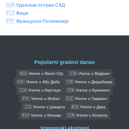
🇺🇲 Удаљена острва САД
🇫🇯 Фиџи
🇵🇫 Француска Полинезија
Popularni gradovi danas
🇳🇬 Vreme u Benin City
🇨🇳 Vreme u Вејфанг
🇦🇪 Vreme u Абу Даби
🇹🇷 Vreme u Дијарбакир
🇿🇦 Vreme u Кејптаун
🇨🇳 Vreme u Куенминг
🇵🇰 Vreme u Multan
🇪🇨 Vreme u Гвајакил
🇮🇩 Vreme u Џакарта
🇧🇩 Vreme u Дака
🇷🇺 Vreme u Москва
🇮🇳 Vreme u Колката
Vremenski ekstremi