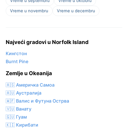
Vreme u septembru
Vreme u oktobru
Vreme u novembru
Vreme u decembru
Najveći gradovi u Norfolk Island
Кингстон
Burnt Pine
Zemlje u Okeanija
🇦🇸 Америчка Самоа
🇦🇺 Аустралија
🇼🇫 Валис и Футуна Острва
🇻🇺 Ванату
🇬🇺 Гуам
🇰🇮 Кирибати