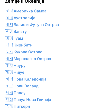
Zemlje u Okeanija
🇦🇸 Америчка Самоа
🇦🇺 Аустралија
🇼🇫 Валис и Футуна Острва
🇻🇺 Ванату
🇬🇺 Гуам
🇰🇮 Кирибати
🇨🇰 Кукова Острва
🇲🇭 Маршалска Острва
🇳🇷 Науру
🇳🇺 Нијуе
🇳🇨 Нова Каледонија
🇳🇿 Нови Зеланд
🇵🇼 Палау
🇵🇬 Папуа Нова Гвинеја
🇵🇳 Питкерн