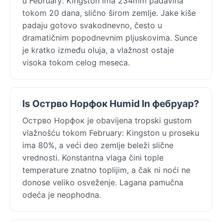
u February: Kingston ima 234mm padavina
tokom 20 dana, slično širom zemlje. Jake kiše
padaju gotovo svakodnevno, često u
dramatičnim popodnevnim pljuskovima. Sunce
je kratko između oluja, a vlažnost ostaje
visoka tokom celog meseca.
Is Острво Норфок Humid In фебруар?
Острво Норфок je obavijena tropski gustom
vlažnošću tokom February: Kingston u proseku
ima 80%, a veći deo zemlje beleži slične
vrednosti. Konstantna vlaga čini tople
temperature znatno toplijim, a čak ni noći ne
donose veliko osveženje. Lagana pamučna
odeća je neophodna.