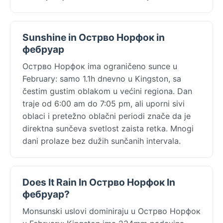
Sunshine in Острво Норфок in
фебруар
Острво Норфок ima ograničeno sunce u
February: samo 1.1h dnevno u Kingston, sa
čestim gustim oblakom u većini regiona. Dan
traje od 6:00 am do 7:05 pm, ali uporni sivi
oblaci i pretežno oblačni periodi znače da je
direktna sunčeva svetlost zaista retka. Mnogi
dani prolaze bez dužih sunčanih intervala.
Does It Rain In Острво Норфок In
фебруар?
Monsunski uslovi dominiraju u Острво Норфок