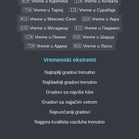
🇧🇷 Vreme u Куритиба
🇮🇳 Vreme u Колката
🇹🇼 Vreme u Тајпеј
🇮🇩 Vreme u Сурабаја
🇲🇽 Vreme u Мексико Сити
🇬🇭 Vreme u Акра
🇸🇴 Vreme u Могадишу
🇪🇨 Vreme u Гвајакил
🇨🇳 Vreme u Пекинг
🇦🇪 Vreme u Шарџа
🇹🇷 Vreme u Адана
🇳🇬 Vreme u Лагос
Vremenski ekstremi
Najtopliji gradovi trenutno
Najhladniji gradovi trenutno
Gradovi sa najviše kiše
Gradovi sa najjačim vetrom
Najsunčaniji gradovi
Najgora kvaliteta vazduha trenutno