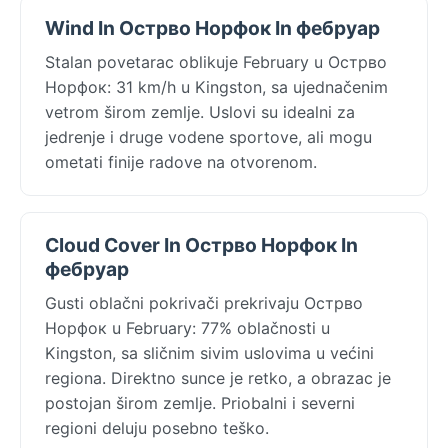
Wind In Острво Норфок In фебруар
Stalan povetarac oblikuje February u Острво
Норфок: 31 km/h u Kingston, sa ujednačenim
vetrom širom zemlje. Uslovi su idealni za
jedrenje i druge vodene sportove, ali mogu
ometati finije radove na otvorenom.
Cloud Cover In Острво Норфок In
фебруар
Gusti oblačni pokrivači prekrivaju Острво
Норфок u February: 77% oblačnosti u
Kingston, sa sličnim sivim uslovima u većini
regiona. Direktno sunce je retko, a obrazac je
postojan širom zemlje. Priobalni i severni
regioni deluju posebno teško.