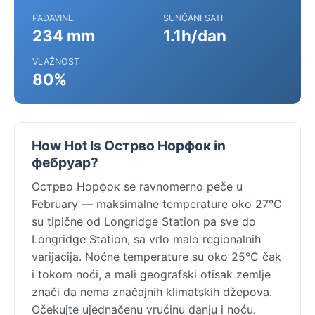
PADAVINE
SUNČANI SATI
234 mm
1.1h/dan
VLAŽNOST
80%
How Hot Is Острво Норфок in
фебруар?
Острво Норфок se ravnomerno peče u
February — maksimalne temperature oko 27°C
su tipične od Longridge Station pa sve do
Longridge Station, sa vrlo malo regionalnih
varijacija. Noćne temperature su oko 25°C čak
i tokom noći, a mali geografski otisak zemlje
znači da nema značajnih klimatskih džepova.
Očekujte ujednačenu vrućinu danju i noću.