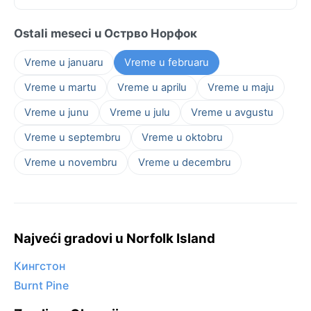
Ostali meseci u Острво Норфок
Vreme u januaru
Vreme u februaru
Vreme u martu
Vreme u aprilu
Vreme u maju
Vreme u junu
Vreme u julu
Vreme u avgustu
Vreme u septembru
Vreme u oktobru
Vreme u novembru
Vreme u decembru
Najveći gradovi u Norfolk Island
Кингстон
Burnt Pine