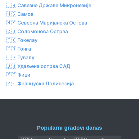
🇫🇲 Савезне Државе Микронезије
🇼🇸 Самоа
🇲🇵 Северна Маријанска Острва
🇸🇧 Соломонова Острва
🇹🇰 Токелау
🇹🇴 Тонга
🇹🇻 Тувалу
🇺🇲 Удаљена острва САД
🇫🇯 Фиџи
🇵🇫 Француска Полинезија
Popularni gradovi danas