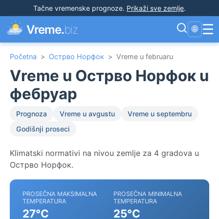
Tačne vremenske prognoze
.
Prikaži sve zemlje
.
☰
Vreme.
biz
🌐
Početna
>
Острво Норфок
>
Vreme u februaru
Vreme u Острво Норфок u
фебруар
Prognoza
Vreme u avgustu
Vreme u septembru
Godišnji proseci
Klimatski normativi na nivou zemlje za 4 gradova u
Острво Норфок.
PROSEČNA MAKSIMALNA
PROSEČNA MINIMALNA
TEMPERATURA
TEMPERATURA
27°C
25°C