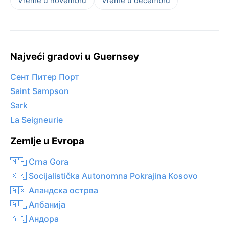
Vreme u novembru
Vreme u decembru
Najveći gradovi u Guernsey
Сент Питер Порт
Saint Sampson
Sark
La Seigneurie
Zemlje u Evropa
🇲🇪 Crna Gora
🇽🇰 Socijalistička Autonomna Pokrajina Kosovo
🇦🇽 Аландска острва
🇦🇱 Албанија
🇦🇩 Андора