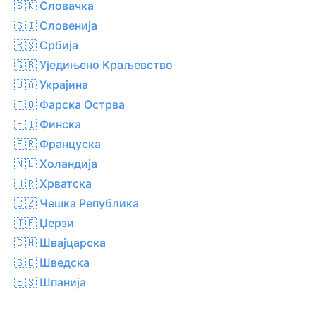
🇸🇰 Словачка
🇸🇮 Словенија
🇷🇸 Србија
🇬🇧 Уједињено Краљевство
🇺🇦 Украјина
🇫🇴 Фарска Острва
🇫🇮 Финска
🇫🇷 Француска
🇳🇱 Холандија
🇭🇷 Хрватска
🇨🇿 Чешка Република
🇯🇪 Џерзи
🇨🇭 Швајцарска
🇸🇪 Шведска
🇪🇸 Шпанија