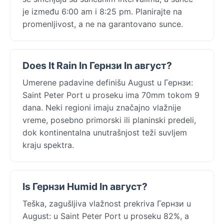
je između 6:00 am i 8:25 pm. Planirajte na
promenljivost, a ne na garantovano sunce.
Does It Rain In Гернзи In август?
Umerene padavine definišu August u Гернзи:
Saint Peter Port u proseku ima 70mm tokom 9
dana. Neki regioni imaju značajno vlažnije
vreme, posebno primorski ili planinski predeli,
dok kontinentalna unutrašnjost teži suvljem
kraju spektra.
Is Гернзи Humid In август?
Teška, zagušljiva vlažnost prekriva Гернзи u
August: u Saint Peter Port u proseku 82%, a