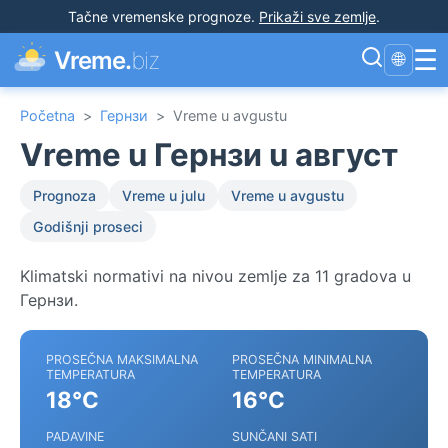
Tačne vremenske prognoze
.
Prikaži sve zemlje
.
☰
Vreme.
biz
🌐
Početna
>
Гернзи
>
Vreme u avgustu
Vreme u Гернзи u август
Prognoza
Vreme u julu
Vreme u avgustu
Godišnji proseci
Klimatski normativi na nivou zemlje za 11 gradova u
Гернзи.
PROSEČNA MAKSIMALNA
PROSEČNA MINIMALNA
TEMPERATURA
TEMPERATURA
18°C
16°C
PADAVINE
SUNČANI SATI