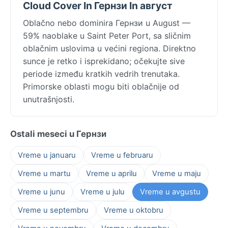
Cloud Cover In Гернзи In август
Oblačno nebo dominira Гернзи u August —
59% naoblake u Saint Peter Port, sa sličnim
oblačnim uslovima u većini regiona. Direktno
sunce je retko i isprekidano; očekujte sive
periode između kratkih vedrih trenutaka.
Primorske oblasti mogu biti oblačnije od
unutrašnjosti.
Ostali meseci u Гернзи
Vreme u januaru
Vreme u februaru
Vreme u martu
Vreme u aprilu
Vreme u maju
Vreme u junu
Vreme u julu
Vreme u avgustu
Vreme u septembru
Vreme u oktobru