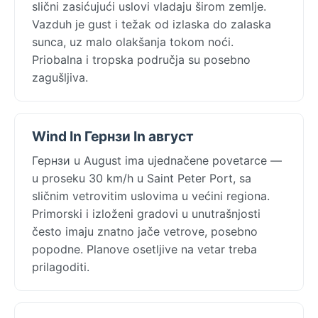
slični zasićujući uslovi vladaju širom zemlje.
Vazduh je gust i težak od izlaska do zalaska
sunca, uz malo olakšanja tokom noći.
Priobalna i tropska područja su posebno
zagušljiva.
Wind In Гернзи In август
Гернзи u August ima ujednačene povetarce —
u proseku 30 km/h u Saint Peter Port, sa
sličnim vetrovitim uslovima u većini regiona.
Primorski i izloženi gradovi u unutrašnjosti
često imaju znatno jače vetrove, posebno
popodne. Planove osetljive na vetar treba
prilagoditi.