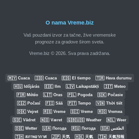
O nama Vreme.biz
Vaš pouzdani izvor za tačne, žive vremenske
prognoze za gradove širom sveta.
Vreme.biz © 2026. Sva prava zadržana.
🇲🇾
🇮🇩
🇪🇸
🇹🇷
Cuaca
Cuaca
El tiempo
Hava durumu
🇭🇺
🇪🇪
🇱🇻
🇮🇹
Időjárás
Ilm
Laikapstākļi
Meteo
🇫🇷
🇱🇹
🇵🇱
🇸🇰
Météo
Oras
Pogoda
Počasie
🇨🇿
🇫🇮
🇵🇹
🇻🇳
Počasí
Sää
Tempo
Thời tiết
🇩🇰
🇷🇸
🇸🇮
🇷🇴
Vejret
Vreme
Vreme
Vremea
🇸🇪
🇳🇴
🇬🇧🇺🇸
🇳🇱
Vädret
Været
Weather
Weer
🇩🇪
🇺🇦
🇷🇺
🇸🇦
Wetter
Погода
Погода
الطقس
🇹🇭
🇯🇵
🇭🇰
🇹🇼
สภาพอากาศ
天気
天氣
天氣預報