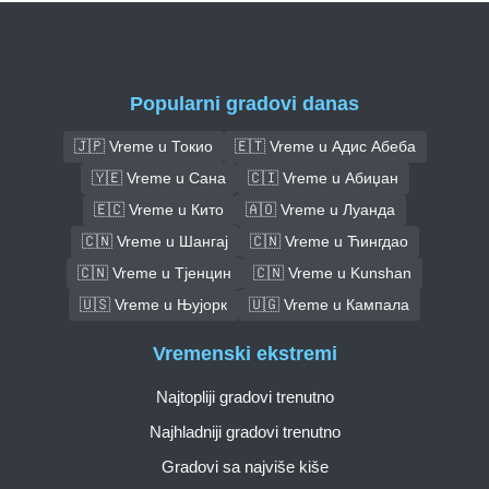
Popularni gradovi danas
🇯🇵 Vreme u Токио
🇪🇹 Vreme u Адис Абеба
🇾🇪 Vreme u Сана
🇨🇮 Vreme u Абиџан
🇪🇨 Vreme u Кито
🇦🇴 Vreme u Луанда
🇨🇳 Vreme u Шангај
🇨🇳 Vreme u Ћингдао
🇨🇳 Vreme u Тјенцин
🇨🇳 Vreme u Kunshan
🇺🇸 Vreme u Њујорк
🇺🇬 Vreme u Кампала
Vremenski ekstremi
Najtopliji gradovi trenutno
Najhladniji gradovi trenutno
Gradovi sa najviše kiše