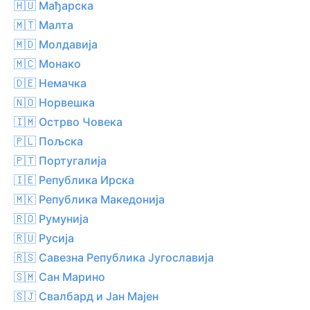
🇭🇺 Мађарска
🇲🇹 Малта
🇲🇩 Молдавија
🇲🇨 Монако
🇩🇪 Немачка
🇳🇴 Норвешка
🇮🇲 Острво Човека
🇵🇱 Пољска
🇵🇹 Португалија
🇮🇪 Република Ирска
🇲🇰 Република Македонија
🇷🇴 Румунија
🇷🇺 Русија
🇷🇸 Савезна Република Југославија
🇸🇲 Сан Марино
🇸🇯 Свалбард и Јан Мајен