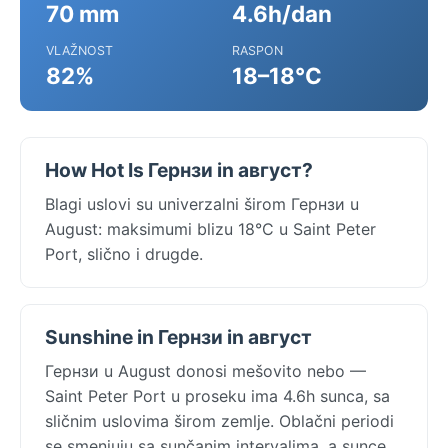
70 mm
4.6h/dan
VLAŽNOST
RASPON
82%
18–18°C
How Hot Is Гернзи in август?
Blagi uslovi su univerzalni širom Гернзи u
August: maksimumi blizu 18°C u Saint Peter
Port, slično i drugde.
Sunshine in Гернзи in август
Гернзи u August donosi mešovito nebo —
Saint Peter Port u proseku ima 4.6h sunca, sa
sličnim uslovima širom zemlje. Oblačni periodi
se smenjuju sa sunčanim intervalima, a sunce