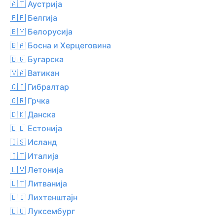
🇦🇹 Аустрија
🇧🇪 Белгија
🇧🇾 Белорусија
🇧🇦 Босна и Херцеговина
🇧🇬 Бугарска
🇻🇦 Ватикан
🇬🇮 Гибралтар
🇬🇷 Грчка
🇩🇰 Данска
🇪🇪 Естонија
🇮🇸 Исланд
🇮🇹 Италија
🇱🇻 Летонија
🇱🇹 Литванија
🇱🇮 Лихтенштајн
🇱🇺 Луксембург