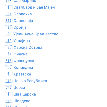
🇸🇲 Сан Марино
🇸🇯 Свалбард и Јан Мајен
🇸🇰 Словачка
🇸🇮 Словенија
🇷🇸 Србија
🇬🇧 Уједињено Краљевство
🇺🇦 Украјина
🇫🇴 Фарска Острва
🇫🇮 Финска
🇫🇷 Француска
🇳🇱 Холандија
🇭🇷 Хрватска
🇨🇿 Чешка Република
🇯🇪 Џерзи
🇨🇭 Швајцарска
🇸🇪 Шведска