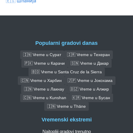
🇪🇸 Шпанија
Popularni gradovi danas
🇮🇳 Vreme u Сурат
🇮🇷 Vreme u Техеран
🇵🇰 Vreme u Карачи
🇸🇳 Vreme u Дакар
🇧🇴 Vreme u Santa Cruz de la Sierra
🇨🇳 Vreme u Харбин
🇯🇵 Vreme u Јокохама
🇮🇳 Vreme u Лакнау
🇩🇿 Vreme u Алжир
🇨🇳 Vreme u Kunshan
🇰🇷 Vreme u Бусан
🇮🇳 Vreme u Thāne
Vremenski ekstremi
Najtopliji gradovi trenutno