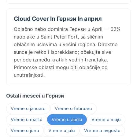
Cloud Cover In Гернзи In април
Oblačno nebo dominira Гернзи u April — 62%
naoblake u Saint Peter Port, sa sličnim
oblačnim uslovima u većini regiona. Direktno
sunce je retko i isprekidano; očekujte sive
periode između kratkih vedrih trenutaka.
Primorske oblasti mogu biti oblačnije od
unutrašnjosti.
Ostali meseci u Гернзи
Vreme u januaru
Vreme u februaru
Vreme u martu
Vreme u aprilu
Vreme u maju
Vreme u junu
Vreme u julu
Vreme u avgustu