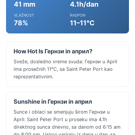
41 mm
4.1h/dan
VLAŽNOST
RASPON
78%
11–11°C
How Hot Is Гернзи in април?
Sveže, dosledno vreme svuda: Гернзи u April
ima prosečnih 11°C, sa Saint Peter Port kao
reprezentativnim.
Sunshine in Гернзи in април
Sunce i oblaci se smenjuju širom Гернзи u
April: Saint Peter Port u proseku ima 4.1h
direktnog sunca dnevno, sa danom od 6:15 am
do 8:00 pm. Uslovi variraju iz dana u dan, sa