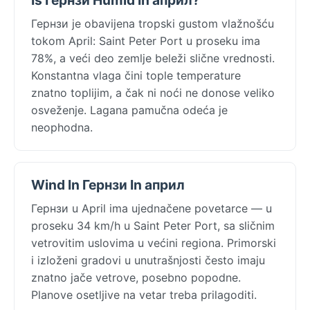
Гернзи je obavijena tropski gustom vlažnošću
tokom April: Saint Peter Port u proseku ima
78%, a veći deo zemlje beleži slične vrednosti.
Konstantna vlaga čini tople temperature
znatno toplijim, a čak ni noći ne donose veliko
osveženje. Lagana pamučna odeća je
neophodna.
Wind In Гернзи In април
Гернзи u April ima ujednačene povetarce — u
proseku 34 km/h u Saint Peter Port, sa sličnim
vetrovitim uslovima u većini regiona. Primorski
i izloženi gradovi u unutrašnjosti često imaju
znatno jače vetrove, posebno popodne.
Planove osetljive na vetar treba prilagoditi.