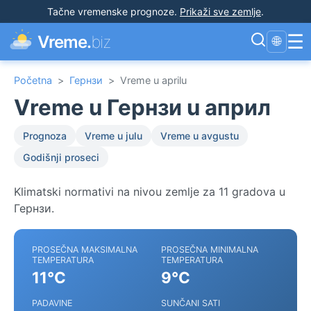
Tačne vremenske prognoze
.
Prikaži sve zemlje
.
☰
Vreme.
biz
🌐
Početna
>
Гернзи
>
Vreme u aprilu
Vreme u Гернзи u април
Prognoza
Vreme u julu
Vreme u avgustu
Godišnji proseci
Klimatski normativi na nivou zemlje za 11 gradova u
Гернзи.
PROSEČNA MAKSIMALNA
PROSEČNA MINIMALNA
TEMPERATURA
TEMPERATURA
11°C
9°C
PADAVINE
SUNČANI SATI