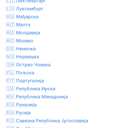
🇱🇮 Лихтенштајн
🇱🇺 Луксембург
🇭🇺 Мађарска
🇲🇹 Малта
🇲🇩 Молдавија
🇲🇨 Монако
🇩🇪 Немачка
🇳🇴 Норвешка
🇮🇲 Острво Човека
🇵🇱 Пољска
🇵🇹 Португалија
🇮🇪 Република Ирска
🇲🇰 Република Македонија
🇷🇴 Румунија
🇷🇺 Русија
🇷🇸 Савезна Република Југославија