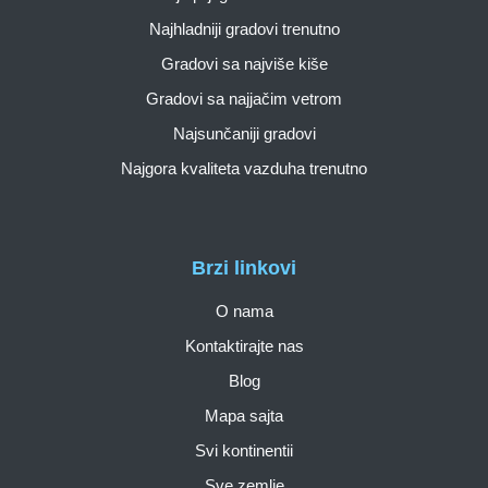
Najhladniji gradovi trenutno
Gradovi sa najviše kiše
Gradovi sa najjačim vetrom
Najsunčaniji gradovi
Najgora kvaliteta vazduha trenutno
Brzi linkovi
O nama
Kontaktirajte nas
Blog
Mapa sajta
Svi kontinentii
Sve zemlje