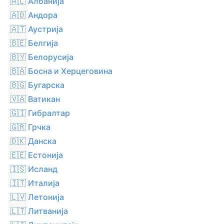
🇦🇱 Албанија
🇦🇩 Андора
🇦🇹 Аустрија
🇧🇪 Белгија
🇧🇾 Белорусија
🇧🇦 Босна и Херцеговина
🇧🇬 Бугарска
🇻🇦 Ватикан
🇬🇮 Гибралтар
🇬🇷 Грчка
🇩🇰 Данска
🇪🇪 Естонија
🇮🇸 Исланд
🇮🇹 Италија
🇱🇻 Летонија
🇱🇹 Литванија