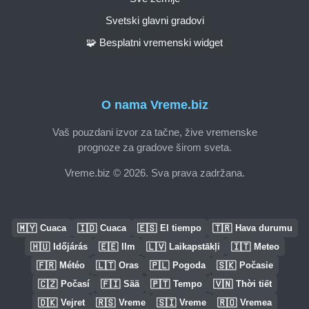
Svetski glavni gradovi
🧩 Besplatni vremenski widget
O nama Vreme.biz
Vaš pouzdani izvor za tačne, žive vremenske
prognoze za gradove širom sveta.
Vreme.biz © 2026. Sva prava zadržana.
🇲🇾
🇮🇩
🇪🇸
🇹🇷
Cuaca
Cuaca
El tiempo
Hava durumu
🇭🇺
🇪🇪
🇱🇻
🇮🇹
Időjárás
Ilm
Laikapstākļi
Meteo
🇫🇷
🇱🇹
🇵🇱
🇸🇰
Météo
Oras
Pogoda
Počasie
🇨🇿
🇫🇮
🇵🇹
🇻🇳
Počasí
Sää
Tempo
Thời tiết
🇩🇰
🇷🇸
🇸🇮
🇷🇴
Vejret
Vreme
Vreme
Vremea