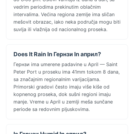
vedrim periodima prekinutim oblačnim
intervalima. Većina regiona zemlje ima sličan
mešovit obrazac, iako neka područja mogu biti
suvlja ili vlažnija od nacionalnog proseka.
Does It Rain In Гернзи In април?
Гернзи ima umerene padavine u April — Saint
Peter Port u proseku ima 41mm tokom 8 dana,
sa značajnim regionalnim varijacijama.
Primorski gradovi često imaju više kiše od
kopnenog proseka, dok sušni regioni imaju
manje. Vreme u April u zemlji meša sunčane
periode sa redovnim pljuskovima.
Is Гернзи Humid In април?