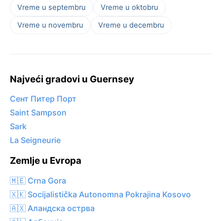
Vreme u septembru
Vreme u oktobru
Vreme u novembru
Vreme u decembru
Najveći gradovi u Guernsey
Сент Питер Порт
Saint Sampson
Sark
La Seigneurie
Zemlje u Evropa
🇲🇪 Crna Gora
🇽🇰 Socijalistička Autonomna Pokrajina Kosovo
🇦🇽 Аландска острва