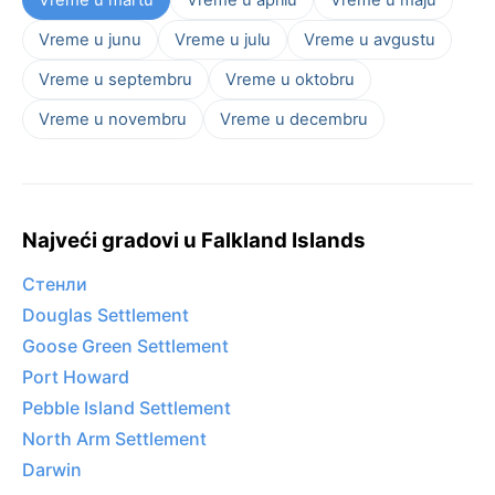
Vreme u junu
Vreme u julu
Vreme u avgustu
Vreme u septembru
Vreme u oktobru
Vreme u novembru
Vreme u decembru
Najveći gradovi u Falkland Islands
Стенли
Douglas Settlement
Goose Green Settlement
Port Howard
Pebble Island Settlement
North Arm Settlement
Darwin