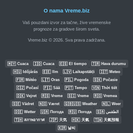
O nama Vreme.biz
Vaš pouzdani izvor za tačne, žive vremenske
prognoze za gradove širom sveta.
Vreme.biz © 2026. Sva prava zadržana.
🇲🇾
🇮🇩
🇪🇸
🇹🇷
Cuaca
Cuaca
El tiempo
Hava durumu
🇭🇺
🇪🇪
🇱🇻
🇮🇹
Időjárás
Ilm
Laikapstākļi
Meteo
🇫🇷
🇱🇹
🇵🇱
🇸🇰
Météo
Oras
Pogoda
Počasie
🇨🇿
🇫🇮
🇵🇹
🇻🇳
Počasí
Sää
Tempo
Thời tiết
🇩🇰
🇷🇸
🇸🇮
🇷🇴
Vejret
Vreme
Vreme
Vremea
🇸🇪
🇳🇴
🇬🇧🇺🇸
🇳🇱
Vädret
Været
Weather
Weer
🇩🇪
🇺🇦
🇷🇺
🇸🇦
Wetter
Погода
Погода
الطقس
🇹🇭
🇯🇵
🇭🇰
🇹🇼
สภาพอากาศ
天気
天氣
天氣預報
🇰🇷
날씨