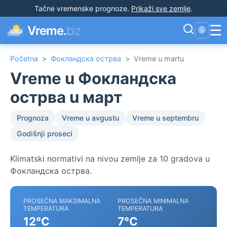
Tačne vremenske prognoze
.
Prikaži sve zemlje
.
☰
Vreme.
biz
🌐
Početna
>
Фокландска острва
>
Vreme u martu
Vreme u Фокландска
острва u март
Prognoza
Vreme u avgustu
Vreme u septembru
Godišnji proseci
Klimatski normativi na nivou zemlje za 10 gradova u
Фокландска острва.
PROSEČNA MAKSIMALNA
PROSEČNA MINIMALNA
TEMPERATURA
TEMPERATURA
12°C
7°C