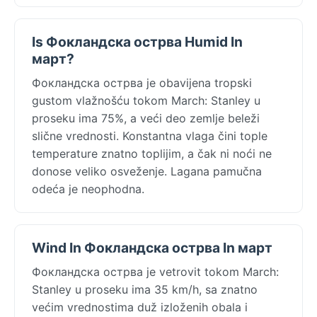
Is Фокландска острва Humid In
март?
Фокландска острва je obavijena tropski
gustom vlažnošću tokom March: Stanley u
proseku ima 75%, a veći deo zemlje beleži
slične vrednosti. Konstantna vlaga čini tople
temperature znatno toplijim, a čak ni noći ne
donose veliko osveženje. Lagana pamučna
odeća je neophodna.
Wind In Фокландска острва In март
Фокландска острва je vetrovit tokom March:
Stanley u proseku ima 35 km/h, sa znatno
većim vrednostima duž izloženih obala i