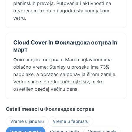
planinskih prevoja. Putovanja i aktivnosti na
otvorenom treba prilagoditi stalnom jakom
vetru.
Cloud Cover In Фокландска острва In
март
Фокландска острва u March uglavnom ima
oblačno vreme: Stanley u proseku ima 73%
naoblake, a obrazac se ponavlja širom zemlje.
Vedro sunce je retko; očekujte siv, meko
osvetljen osećaj većinu dana.
Ostali meseci u Фокландска острва
Vreme u januaru
Vreme u februaru
Vreme u martu
Vreme u aprilu
Vreme u maju