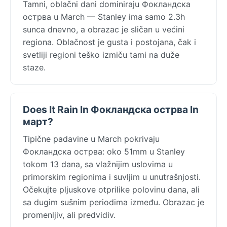
Tamni, oblačni dani dominiraju Фокландска
острва u March — Stanley ima samo 2.3h
sunca dnevno, a obrazac je sličan u većini
regiona. Oblačnost je gusta i postojana, čak i
svetliji regioni teško izmiču tami na duže
staze.
Does It Rain In Фокландска острва In
март?
Tipične padavine u March pokrivaju
Фокландска острва: oko 51mm u Stanley
tokom 13 dana, sa vlažnijim uslovima u
primorskim regionima i suvljim u unutrašnjosti.
Očekujte pljuskove otprilike polovinu dana, ali
sa dugim sušnim periodima između. Obrazac je
promenljiv, ali predvidiv.