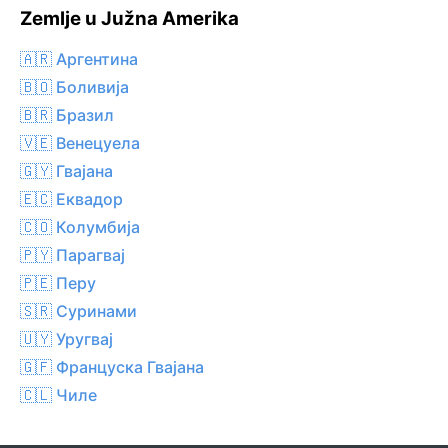
Zemlje u Južna Amerika
🇦🇷 Аргентина
🇧🇴 Боливија
🇧🇷 Бразил
🇻🇪 Венецуела
🇬🇾 Гвајана
🇪🇨 Еквадор
🇨🇴 Колумбија
🇵🇾 Парагвај
🇵🇪 Перу
🇸🇷 Суринами
🇺🇾 Уругвај
🇬🇫 Француска Гвајана
🇨🇱 Чиле