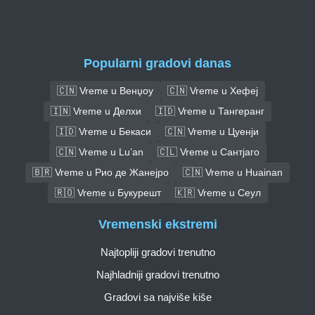
Popularni gradovi danas
🇨🇳 Vreme u Венџоу
🇨🇳 Vreme u Хефеј
🇮🇳 Vreme u Делхи
🇮🇩 Vreme u Тангеранг
🇮🇩 Vreme u Бекаси
🇨🇳 Vreme u Цуенји
🇨🇳 Vreme u Lu’an
🇨🇱 Vreme u Сантјаго
🇧🇷 Vreme u Рио де Жанејро
🇨🇳 Vreme u Huainan
🇷🇴 Vreme u Букурешт
🇰🇷 Vreme u Сеул
Vremenski ekstremi
Najtopliji gradovi trenutno
Najhladniji gradovi trenutno
Gradovi sa najviše kiše