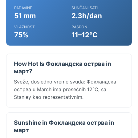
PADAVINE
SUNČANI SATI
51 mm
2.3h/dan
VLAŽNOST
RASPON
75%
11–12°C
How Hot Is Фокландска острва in
март?
Sveže, dosledno vreme svuda: Фокландска
острва u March ima prosečnih 12°C, sa
Stanley kao reprezentativnim.
Sunshine in Фокландска острва in
март