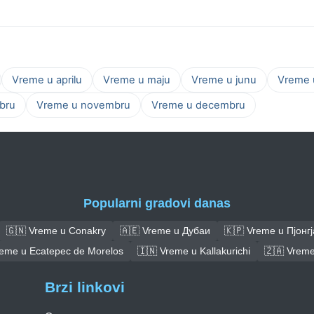
Vreme u aprilu
Vreme u maju
Vreme u junu
Vreme u
bru
Vreme u novembru
Vreme u decembru
Popularni gradovi danas
🇬🇳 Vreme u Conakry
🇦🇪 Vreme u Дубаи
🇰🇵 Vreme u Пјонгј
reme u Ecatepec de Morelos
🇮🇳 Vreme u Kallakurichi
🇿🇦 Vrem
Brzi linkovi