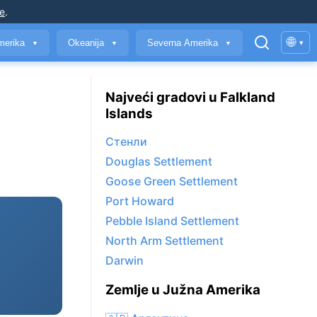
je
.
🌐
merika
Okeanija
Severna Amerika
▾
▼
▼
▼
Najveći gradovi u Falkland
Islands
Стенли
Douglas Settlement
Goose Green Settlement
Port Howard
Pebble Island Settlement
North Arm Settlement
Darwin
Zemlje u Južna Amerika