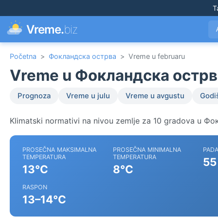
T
Vreme.
biz
Početna
>
Фокландска острва
>
Vreme u februaru
Vreme u Фокландска острв
Prognoza
Vreme u julu
Vreme u avgustu
Godiš
Klimatski normativi na nivou zemlje za 10 gradova u Ф
PROSEČNA MAKSIMALNA
PROSEČNA MINIMALNA
PADA
TEMPERATURA
TEMPERATURA
55
13°C
8°C
RASPON
13–14°C