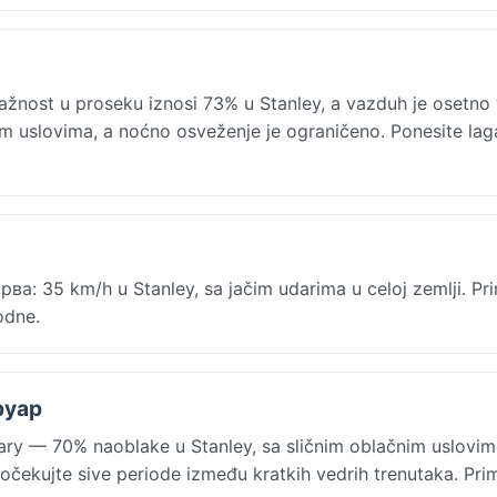
žnost u proseku iznosi 73% u Stanley, a vazduh je osetno 
jim uslovima, a noćno osveženje je ograničeno. Ponesite lag
а: 35 km/h u Stanley, sa jačim udarima u celoj zemlji. Pr
odne.
руар
y — 70% naoblake u Stanley, sa sličnim oblačnim uslovim
; očekujte sive periode između kratkih vedrih trenutaka. Pr