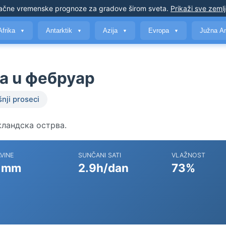
ačne vremenske prognoze
za gradove širom sveta
.
Prikaži sve zeml
Afrika
Antarktik
Azija
Evropa
Južna A
▼
▼
▼
▼
а u фебруар
nji proseci
окландска острва.
VINE
SUNČANI SATI
VLAŽNOST
 mm
2.9h/dan
73%