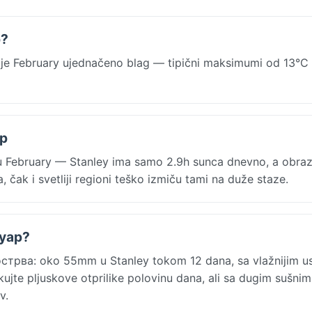
р?
je February ujednačeno blag — tipični maksimumi od 13°C
ар
u February — Stanley ima samo 2.9h sunca dnevno, a obraz
, čak i svetliji regioni teško izmiču tami na duže staze.
руар?
острва: oko 55mm u Stanley tokom 12 dana, sa vlažnijim u
kujte pljuskove otprilike polovinu dana, ali sa dugim sušnim
v.