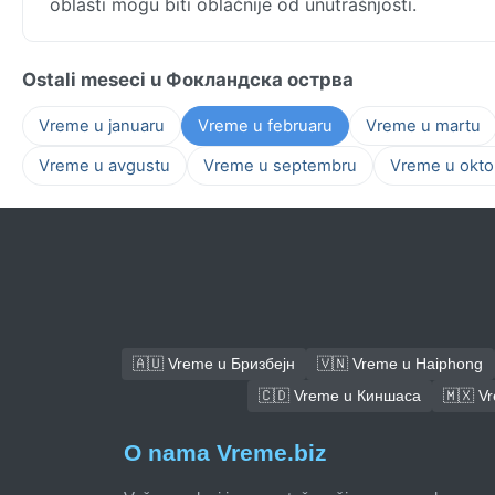
oblasti mogu biti oblačnije od unutrašnjosti.
Ostali meseci u Фокландска острва
Vreme u januaru
Vreme u februaru
Vreme u martu
Vreme u avgustu
Vreme u septembru
Vreme u okto
🇦🇺 Vreme u Бризбејн
🇻🇳 Vreme u Haiphong
🇨🇩 Vreme u Киншаса
🇲🇽 V
O nama Vreme.biz