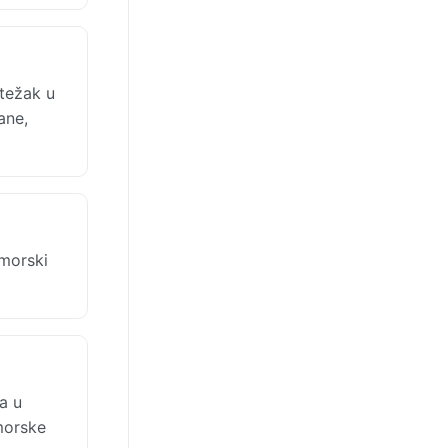
težak u
ane,
imorski
a u
imorske