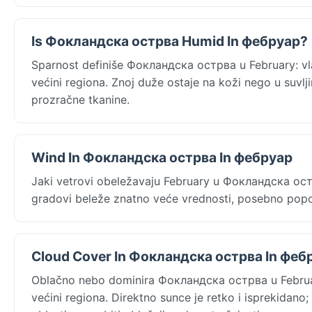
Is Фокландска острва Humid In фебруар?
Sparnost definiše Фокландска острва u February: vla
većini regiona. Znoj duže ostaje na koži nego u suvl
prozračne tkanine.
Wind In Фокландска острва In фебруар
Jaki vetrovi obeležavaju February u Фокландска острв
gradovi beleže znatno veće vrednosti, posebno pop
Cloud Cover In Фокландска острва In феб
Oblačno nebo dominira Фокландска острва u Februar
većini regiona. Direktno sunce je retko i isprekidano