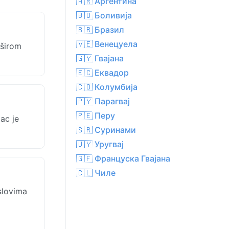
🇦🇷 Аргентина
🇧🇴 Боливија
🇧🇷 Бразил
🇻🇪 Венецуела
 širom
🇬🇾 Гвајана
🇪🇨 Еквадор
🇨🇴 Колумбија
🇵🇾 Парагвај
🇵🇪 Перу
ac je
🇸🇷 Суринами
🇺🇾 Уругвај
🇬🇫 Француска Гвајана
🇨🇱 Чиле
slovima