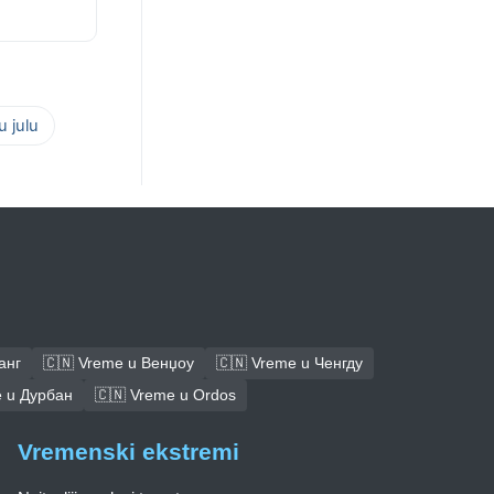
 julu
анг
🇨🇳 Vreme u Венџоу
🇨🇳 Vreme u Ченгду
e u Дурбан
🇨🇳 Vreme u Ordos
Vremenski ekstremi