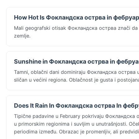
How Hot Is Фокландска острва in фебруа
Mali geografski otisak Фокландска острва znači da 
zemlje.
Sunshine in Фокландска острва in фебру
Tamni, oblačni dani dominiraju Фокландска острва 
sličan u većini regiona. Oblačnost je gusta i postojana
Does It Rain In Фокландска острва In феб
Tipične padavine u February pokrivaju Фокландска 
u primorskim regionima i suvljim u unutrašnjosti. Oče
periodima između. Obrazac je promenljiv, ali predvidi