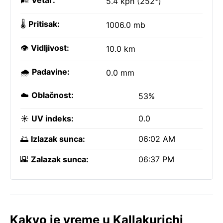
🌬️
Vetar:
5.4 kph (252°)
🌡️
Pritisak:
1006.0 mb
👁️
Vidljivost:
10.0 km
🌧️
Padavine:
0.0 mm
☁️
Oblačnost:
53%
☀️
UV indeks:
0.0
🌅
Izlazak sunca:
06:02 AM
🌇
Zalazak sunca:
06:37 PM
Kakvo je vreme u Kallakurichi