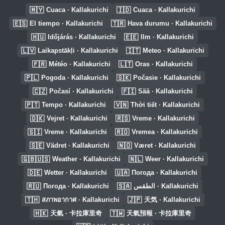
🇲🇾
🇮🇩
Cuaca · Kallakurichi
Cuaca · Kallakurichi
🇪🇸
🇹🇷
El tiempo · Kallakurichi
Hava durumu · Kallakurichi
🇭🇺
🇪🇪
Időjárás · Kallakurichi
Ilm · Kallakurichi
🇱🇻
🇮🇹
Laikapstākļi · Kallakurichi
Meteo · Kallakurichi
🇫🇷
🇱🇹
Météo · Kallakurichi
Oras · Kallakurichi
🇵🇱
🇸🇰
Pogoda · Kallakurichi
Počasie · Kallakurichi
🇨🇿
🇫🇮
Počasí · Kallakurichi
Sää · Kallakurichi
🇵🇹
🇻🇳
Tempo · Kallakurichi
Thời tiết · Kallakurichi
🇩🇰
🇷🇸
Vejret · Kallakurichi
Vreme · Kallakurichi
🇸🇮
🇷🇴
Vreme · Kallakurichi
Vremea · Kallakurichi
🇸🇪
🇳🇴
Vädret · Kallakurichi
Været · Kallakurichi
🇬🇧🇺🇸
🇳🇱
Weather · Kallakurichi
Weer · Kallakurichi
🇩🇪
🇺🇦
Wetter · Kallakurichi
Погода · Kallakurichi
🇷🇺
🇸🇦
Погода · Kallakurichi
الطقس · Kallakurichi
🇹🇭
🇯🇵
สภาพอากาศ · Kallakurichi
天気 · Kallakurichi
🇭🇰
🇹🇼
天氣 · 卡拉庫里奇
天氣預報 · 卡拉庫里奇