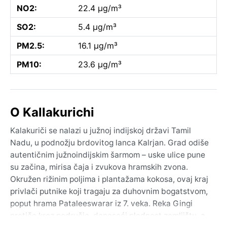
NO2:
22.4 µg/m³
SO2:
5.4 µg/m³
PM2.5:
16.1 µg/m³
PM10:
23.6 µg/m³
O Kallakurichi
Kalakuriči se nalazi u južnoj indijskoj državi Tamil
Nadu, u podnožju brdovitog lanca Kalrjan. Grad odiše
autentičnim južnoindijskim šarmom – uske ulice pune
su začina, mirisa čaja i zvukova hramskih zvona.
Okružen rižinim poljima i plantažama kokosa, ovaj kraj
privlači putnike koji tragaju za duhovnim bogatstvom,
poput hrama Pataleeswarar iz 7. veka. Reka Gingi
protiče kroz područje, donoseći plodnost zemljištu, a