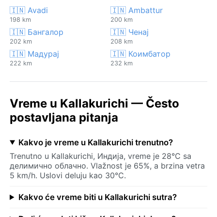
🇮🇳 Avadi
🇮🇳 Ambattur
198 km
200 km
🇮🇳 Бангалор
🇮🇳 Ченај
202 km
208 km
🇮🇳 Мадурај
🇮🇳 Коимбатор
222 km
232 km
Vreme u Kallakurichi — Često
postavljana pitanja
Kakvo je vreme u Kallakurichi trenutno?
Trenutno u Kallakurichi, Индија, vreme je 28°C sa
делимично облачно. Vlažnost je 65%, a brzina vetra
5 km/h. Uslovi deluju kao 30°C.
Kakvo će vreme biti u Kallakurichi sutra?