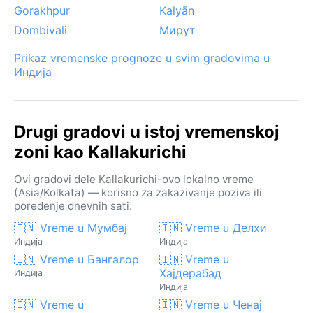
Gorakhpur
Kalyān
Dombivali
Мирут
Prikaz vremenske prognoze u svim gradovima u
Индија
Drugi gradovi u istoj vremenskoj
zoni kao Kallakurichi
Ovi gradovi dele Kallakurichi-ovo lokalno vreme
(Asia/Kolkata) — korisno za zakazivanje poziva ili
poređenje dnevnih sati.
🇮🇳 Vreme u Мумбај
🇮🇳 Vreme u Делхи
Индија
Индија
🇮🇳 Vreme u Бангалор
🇮🇳 Vreme u
Хајдерабад
Индија
Индија
🇮🇳 Vreme u
🇮🇳 Vreme u Ченај