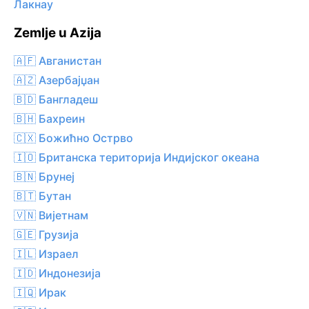
Лакнау
Zemlje u Azija
🇦🇫 Авганистан
🇦🇿 Азербајџан
🇧🇩 Бангладеш
🇧🇭 Бахреин
🇨🇽 Божићно Острво
🇮🇴 Британска територија Индијског океана
🇧🇳 Брунеј
🇧🇹 Бутан
🇻🇳 Вијетнам
🇬🇪 Грузија
🇮🇱 Израел
🇮🇩 Индонезија
🇮🇶 Ирак