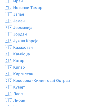
🇮🇷 Иран
🇹🇱 Источни Тимор
🇯🇵 Јапан
🇾🇪 Јемен
🇦🇲 Јерменија
🇯🇴 Јордан
🇰🇷 Јужна Кореја
🇰🇿 Казахстан
🇰🇭 Камбоџа
🇶🇦 Катар
🇨🇾 Кипар
🇰🇬 Киргистан
🇨🇨 Кокосова (Килингова) Острва
🇰🇼 Кувајт
🇱🇦 Лаос
🇱🇧 Либан