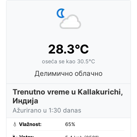
28.3°C
oseća se kao 30.5°C
Делимично облачно
Trenutno vreme u Kallakurichi,
Индија
Ažurirano u 1:30 danas
💧
Vlažnost:
65%