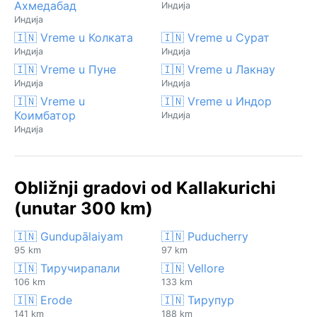
Ахмедабад
Индија
Индија
🇮🇳 Vreme u Колката
🇮🇳 Vreme u Сурат
Индија
Индија
🇮🇳 Vreme u Пуне
🇮🇳 Vreme u Лакнау
Индија
Индија
🇮🇳 Vreme u
🇮🇳 Vreme u Индор
Коимбатор
Индија
Индија
Obližnji gradovi od Kallakurichi
(unutar 300 km)
🇮🇳 Gundupālaiyam
🇮🇳 Puducherry
95 km
97 km
🇮🇳 Тиручирапали
🇮🇳 Vellore
106 km
133 km
🇮🇳 Erode
🇮🇳 Тирупур
141 km
188 km