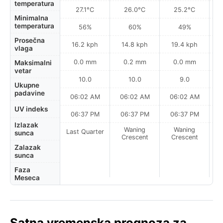
temperatura
27.1°C
26.0°C
25.2°C
Minimalna
temperatura
56%
60%
49%
Prosečna
16.2 kph
14.8 kph
19.4 kph
vlaga
0.0 mm
0.2 mm
0.0 mm
Maksimalni
vetar
10.0
10.0
9.0
Ukupne
padavine
06:02 AM
06:02 AM
06:02 AM
0
UV indeks
06:37 PM
06:37 PM
06:37 PM
Izlazak
Waning
Waning
Last Quarter
sunca
Crescent
Crescent
Zalazak
sunca
Faza
Meseca
Satna vremenska prognoza za