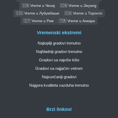
🇮🇳 Vreme u Ченај
🇨🇳 Vreme u Jieyang
🇨🇩 Vreme u Лубумбаши
🇨🇦 Vreme u Торонто
🇮🇹 Vreme u Рим
🇹🇷 Vreme u Анкара
Vremenski ekstremi
Najtopliji gradovi trenutno
Najhladniji gradovi trenutno
Gradovi sa najviše kiše
Gradovi sa najjačim vetrom
Najsunčaniji gradovi
Najgora kvaliteta vazduha trenutno
Brzi linkovi