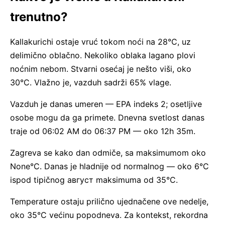
trenutno?
Kallakurichi ostaje vruć tokom noći na 28°C, uz
delimično oblačno. Nekoliko oblaka lagano plovi
noćnim nebom. Stvarni osećaj je nešto viši, oko
30°C. Vlažno je, vazduh sadrži 65% vlage.
Vazduh je danas umeren — EPA indeks 2; osetljive
osobe mogu da ga primete. Dnevna svetlost danas
traje od 06:02 AM do 06:37 PM — oko 12h 35m.
Zagreva se kako dan odmiče, sa maksimumom oko
None°C. Danas je hladnije od normalnog — oko 6°C
ispod tipičnog август maksimuma od 35°C.
Temperature ostaju prilično ujednačene ove nedelje,
oko 35°C većinu popodneva. Za kontekst, rekordna