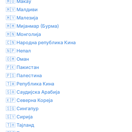
🇲🇴 Макау
🇲🇻 Малдиви
🇲🇾 Малезија
🇲🇲 Мијанмар (Бурма)
🇲🇳 Монголија
🇨🇳 Народна република Кина
🇳🇵 Непал
🇴🇲 Оман
🇵🇰 Пакистан
🇵🇸 Палестина
🇹🇼 Република Кина
🇸🇦 Саудијска Арабија
🇰🇵 Северна Кореја
🇸🇬 Сингапур
🇸🇾 Сирија
🇹🇭 Тајланд