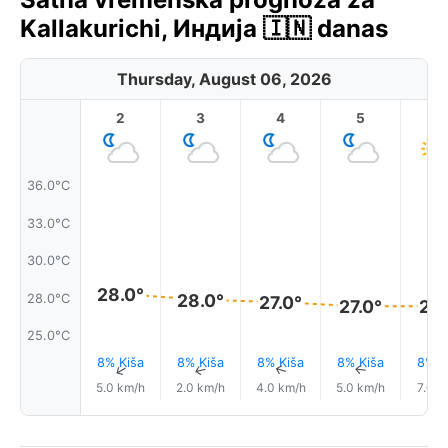
Kallakurichi, Индија 🇮🇳 danas
Thursday, August 06, 2026
2
3
4
5
6
36.0°C
33.0°C
30.0°C
28.0°
28.0°
28.0°C
27.0°
27.0°
27.
25.0°C
8% Kiša
8% Kiša
8% Kiša
8% Kiša
8% K
↑
↑
↑
↑
5.0 km/h
2.0 km/h
4.0 km/h
5.0 km/h
7.0 k