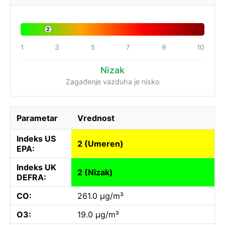
2
1
3
5
7
9
10
Nizak
Zagađenje vazduha je nisko
Parametar
Vrednost
Indeks US
2 (Umeren)
EPA:
Indeks UK
2 (Nizak)
DEFRA:
CO:
261.0 µg/m³
O3:
19.0 µg/m³