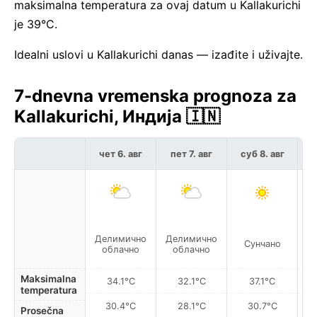
maksimalna temperatura za ovaj datum u Kallakurichi
je 39°C.
Idealni uslovi u Kallakurichi danas — izađite i uživajte.
7-dnevna vremenska prognoza za
Kallakurichi, Индија 🇮🇳
чет 6. авг
пет 7. авг
суб 8. авг
н
Делимично
Делимично
Сунчано
облачно
облачно
Maksimalna
34.1°C
32.1°C
37.1°C
temperatura
30.4°C
28.1°C
30.7°C
Prosečna