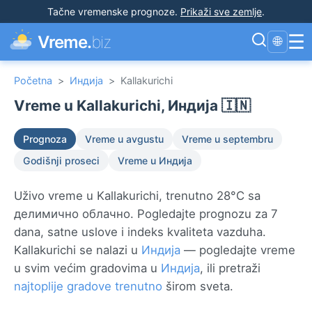
Tačne vremenske prognoze
.
Prikaži sve zemlje
.
☰
Vreme.
biz
🌐
Početna
>
Индија
>
Kallakurichi
Vreme u Kallakurichi, Индија 🇮🇳
Prognoza
Vreme u avgustu
Vreme u septembru
Godišnji proseci
Vreme u Индија
Uživo vreme u Kallakurichi, trenutno 28°C sa
делимично облачно. Pogledajte prognozu za 7
dana, satne uslove i indeks kvaliteta vazduha.
Kallakurichi se nalazi u
Индија
— pogledajte vreme
u svim većim gradovima u
Индија
, ili pretraži
najtoplije gradove trenutno
širom sveta.