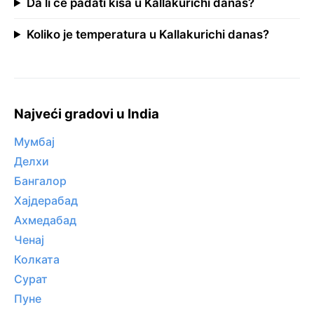
Da li će padati kiša u Kallakurichi danas?
Koliko je temperatura u Kallakurichi danas?
Najveći gradovi u India
Мумбај
Делхи
Бангалор
Хајдерабад
Ахмедабад
Ченај
Колката
Сурат
Пуне