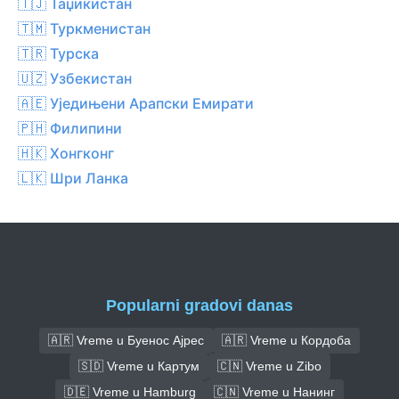
🇹🇯 Таџикистан
🇹🇲 Туркменистан
🇹🇷 Турска
🇺🇿 Узбекистан
🇦🇪 Уједињени Арапски Емирати
🇵🇭 Филипини
🇭🇰 Хонгконг
🇱🇰 Шри Ланка
Popularni gradovi danas
🇦🇷 Vreme u Буенос Ајрес
🇦🇷 Vreme u Кордоба
🇸🇩 Vreme u Картум
🇨🇳 Vreme u Zibo
🇩🇪 Vreme u Hamburg
🇨🇳 Vreme u Нанинг