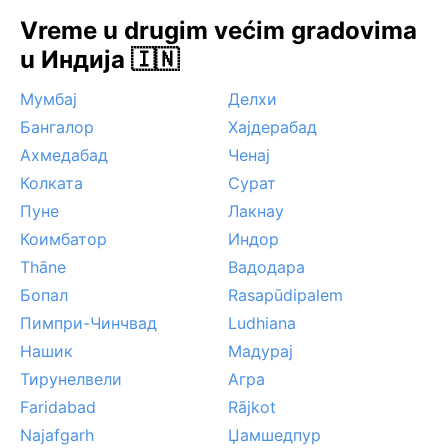
povremeno donose olujne vetrove i obilne padavine,
Vreme u drugim većim gradovima
naročito u oktobru i novembru. Magla nije uobičajena,
ali tokom monsuna gusti oblaci često zaklanjaju
u Индија 🇮🇳
sunce. Letnje vrućine mogu biti iscrpljujuće, pa se
Мумбај
Делхи
preporučuje izbegavanje boravka na otvorenom u
podnevnim satima.
Бангалор
Хајдерабад
Ахмедабад
Ченај
Колката
Сурат
Пуне
Лакнау
Коимбатор
Индор
Thāne
Вадодара
Бопал
Rasapūdipalem
Пимпри-Чинчвад
Ludhiana
Нашик
Мадурај
Тирунелвели
Агра
Faridabad
Rājkot
Najafgarh
Џамшедпур