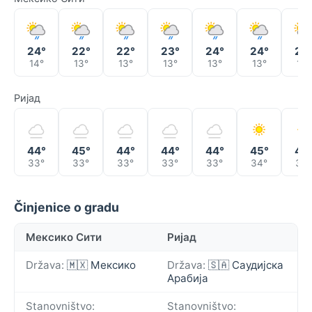
24°
22°
22°
23°
24°
24°
24
14°
13°
13°
13°
13°
13°
13°
Ријад
44°
45°
44°
44°
44°
45°
46
33°
33°
33°
33°
33°
34°
34°
Činjenice o gradu
Мексико Сити
Ријад
Država:
🇲🇽 Мексико
Država:
🇸🇦 Саудијска
Арабија
Stanovništvo:
Stanovništvo: