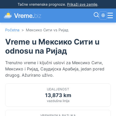
Tačne vremenske prognoze
.
Prikaži sve zemlje
.
☰
Vreme.
biz
🌐
Početna
>
Мексико Сити vs Ријад
Vreme u Мексико Сити u
odnosu na Ријад
Trenutno vreme i ključni uslovi za Мексико Сити,
Мексико i Ријад, Саудијска Арабија, jedan pored
drugog. Ažurirano uživo.
UDALJENOST
13,873 km
vazdušna linija
VREMENSKA RAZLIKA