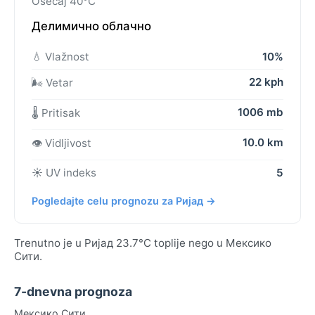
Osećaj 40°C
Делимично облачно
💧 Vlažnost
10%
22 kph
🌬️ Vetar
1006 mb
🌡️ Pritisak
10.0 km
👁️ Vidljivost
☀️ UV indeks
5
Pogledajte celu prognozu za Ријад →
Trenutno je u Ријад 23.7°C toplije nego u Мексико
Сити.
7-dnevna prognoza
Мексико Сити