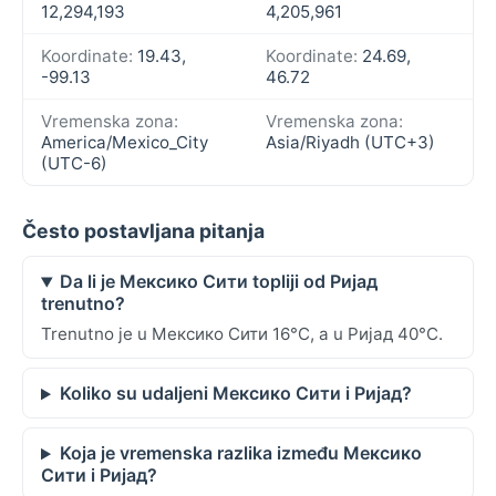
12,294,193
4,205,961
Koordinate:
19.43,
Koordinate:
24.69,
-99.13
46.72
Vremenska zona:
Vremenska zona:
America/Mexico_City
Asia/Riyadh (UTC+3)
(UTC-6)
Često postavljana pitanja
Da li je Мексико Сити topliji od Ријад
trenutno?
Trenutno je u Мексико Сити 16°C, a u Ријад 40°C.
Koliko su udaljeni Мексико Сити i Ријад?
Koja je vremenska razlika između Мексико
Сити i Ријад?