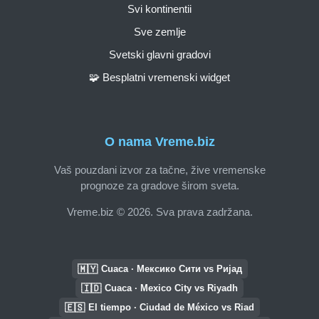
Svi kontinentii
Sve zemlje
Svetski glavni gradovi
🧩 Besplatni vremenski widget
O nama Vreme.biz
Vaš pouzdani izvor za tačne, žive vremenske
prognoze za gradove širom sveta.
Vreme.biz © 2026. Sva prava zadržana.
🇲🇾
Cuaca · Мексико Сити vs Ријад
🇮🇩
Cuaca · Mexico City vs Riyadh
🇪🇸
El tiempo · Ciudad de México vs Riad