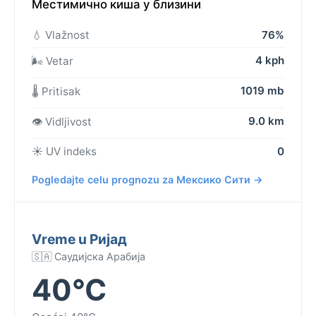
Местимично киша у близини
💧 Vlažnost
76%
4 kph
🌬️ Vetar
1019 mb
🌡️ Pritisak
9.0 km
👁️ Vidljivost
☀️ UV indeks
0
Pogledajte celu prognozu za Мексико Сити →
Vreme u Ријад
🇸🇦 Саудијска Арабија
40°C