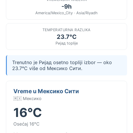
-9h
America/Mexico_City · Asia/Riyadh
TEMPERATURNA RAZLIKA
23.7°C
Ријад toplije
Trenutno je Ријад osetno topliji izbor — oko
23.7°C više od Мексико Сити.
Vreme u Мексико Сити
🇲🇽 Мексико
16°C
Osećaj 16°C