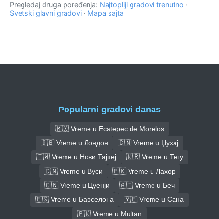
Pregledaj druga poređenja:
Najtopliji gradovi trenutno
·
Svetski glavni gradovi
·
Mapa sajta
Popularni gradovi danas
🇲🇽 Vreme u Ecatepec de Morelos
🇬🇧 Vreme u Лондон
🇨🇳 Vreme u Џухај
🇹🇼 Vreme u Нови Тајпеј
🇰🇷 Vreme u Тегу
🇨🇳 Vreme u Вуси
🇵🇰 Vreme u Лахор
🇨🇳 Vreme u Цуенји
🇦🇹 Vreme u Беч
🇪🇸 Vreme u Барселона
🇾🇪 Vreme u Сана
🇵🇰 Vreme u Multan