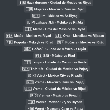
🇹🇷
Hava durumu · Ciudad de Mexico vs Riyad
🇭🇺
Időjárás · Мексико Сити vs Rijád
🇪🇪
Ilm · México vs Ar-Riyāḑ
🇱🇻
Laikapstākļi · Mehiko vs Rijāda
🇮🇹
Meteo · Città del Messico vs Riyad
🇫🇷
🇱🇹
Météo · Mexico vs Riyad
Oras · Meksikas vs Rijadas
🇵🇱
🇸🇰
Pogoda · Meksyk vs Rijad
Počasie · Mexiko vs Rijád
🇨🇿
Počasí · Ciudad de México vs Rijád
🇫🇮
Sää · México vs Riad
🇵🇹
Tempo · Cidade do México vs Riade
🇻🇳
Thời tiết · Ciudad de Mexico vs Ријад
🇩🇰
Vejret · Mexico City vs Riyadh
🇷🇸
Vreme · Мексико Сити vs Ријад
🇸🇮
Vreme · Ciudad de México vs Rijad
🇷🇴
Vremea · Mexico vs Riyadh
🇸🇪
Vädret · Mexico City vs Riyadh
🇳🇴
Været · Мексико Сити vs Ријад