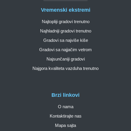
Vremenski ekstremi
Najtopliji gradovi trenutno
Najhladniji gradovi trenutno
Gradovi sa najviše kiše
Gradovi sa najjačim vetrom
Najsunčaniji gradovi
Najgora kvaliteta vazduha trenutno
Brzi linkovi
O nama
Kontaktirajte nas
Mapa sajta