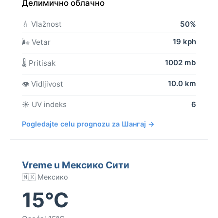
Делимично облачно
💧 Vlažnost
50%
19 kph
🌬️ Vetar
1002 mb
🌡️ Pritisak
10.0 km
👁️ Vidljivost
☀️ UV indeks
6
Pogledajte celu prognozu za Шангај →
Vreme u Мексико Сити
🇲🇽 Мексико
15°C