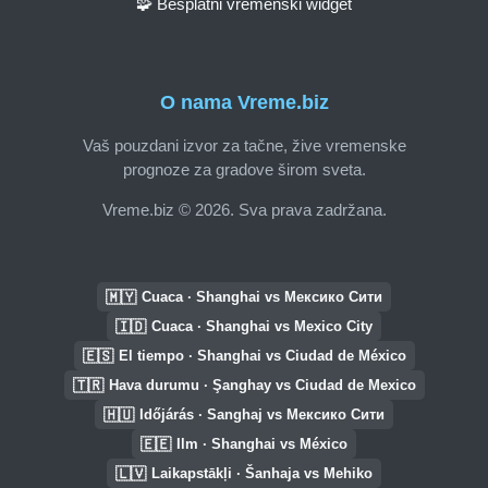
🧩 Besplatni vremenski widget
O nama Vreme.biz
Vaš pouzdani izvor za tačne, žive vremenske
prognoze za gradove širom sveta.
Vreme.biz © 2026. Sva prava zadržana.
🇲🇾
Cuaca · Shanghai vs Мексико Сити
🇮🇩
Cuaca · Shanghai vs Mexico City
🇪🇸
El tiempo · Shanghai vs Ciudad de México
🇹🇷
Hava durumu · Şanghay vs Ciudad de Mexico
🇭🇺
Időjárás · Sanghaj vs Мексико Сити
🇪🇪
Ilm · Shanghai vs México
🇱🇻
Laikapstākļi · Šanhaja vs Mehiko