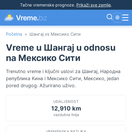
Tačne vremenske prognoze
.
Prikaži sve zemlje
.
☰
Vreme.
biz
🌐
Početna
>
Шангај vs Мексико Сити
Vreme u Шангај u odnosu
na Мексико Сити
Trenutno vreme i ključni uslovi za Шангај, Народна
република Кина i Мексико Сити, Мексико, jedan
pored drugog. Ažurirano uživo.
UDALJENOST
12,910 km
vazdušna linija
VREMENSKA RAZLIKA