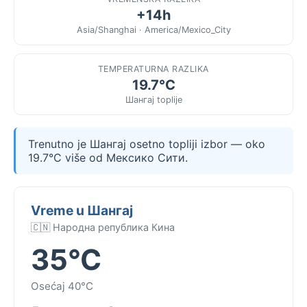
+14h
Asia/Shanghai · America/Mexico_City
TEMPERATURNA RAZLIKA
19.7°C
Шангај toplije
Trenutno je Шангај osetno topliji izbor — oko
19.7°C više od Мексико Сити.
Vreme u Шангај
🇨🇳 Народна република Кина
35°C
Osećaj 40°C