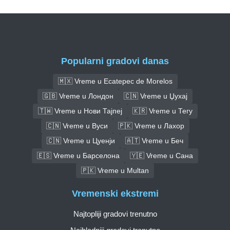
Popularni gradovi danas
🇲🇽 Vreme u Ecatepec de Morelos
🇬🇧 Vreme u Лондон
🇨🇳 Vreme u Џухај
🇹🇼 Vreme u Нови Тајпеј
🇰🇷 Vreme u Тегу
🇨🇳 Vreme u Вуси
🇵🇰 Vreme u Лахор
🇨🇳 Vreme u Цуенји
🇦🇹 Vreme u Беч
🇪🇸 Vreme u Барселона
🇾🇪 Vreme u Сана
🇵🇰 Vreme u Multan
Vremenski ekstremi
Najtopliji gradovi trenutno