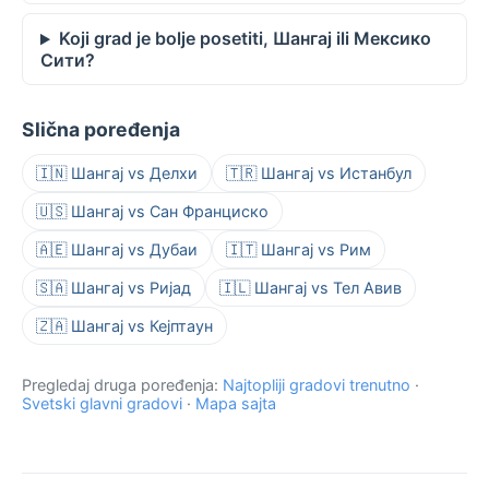
Koji grad je bolje posetiti, Шангај ili Мексико
Сити?
Slična poređenja
🇮🇳 Шангај vs Делхи
🇹🇷 Шангај vs Истанбул
🇺🇸 Шангај vs Сан Франциско
🇦🇪 Шангај vs Дубаи
🇮🇹 Шангај vs Рим
🇸🇦 Шангај vs Ријад
🇮🇱 Шангај vs Тел Авив
🇿🇦 Шангај vs Кејптаун
Pregledaj druga poređenja:
Najtopliji gradovi trenutno
·
Svetski glavni gradovi
·
Mapa sajta