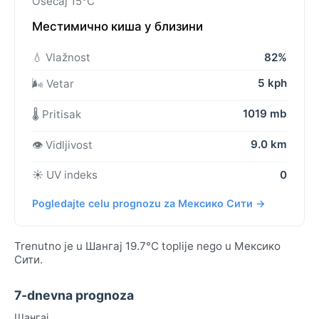
Osećaj 15°C
Местимично киша у близини
💧 Vlažnost
82%
5 kph
🌬️ Vetar
1019 mb
🌡️ Pritisak
9.0 km
👁️ Vidljivost
☀️ UV indeks
0
Pogledajte celu prognozu za Мексико Сити →
Trenutno je u Шангај 19.7°C toplije nego u Мексико
Сити.
7-dnevna prognoza
Шангај