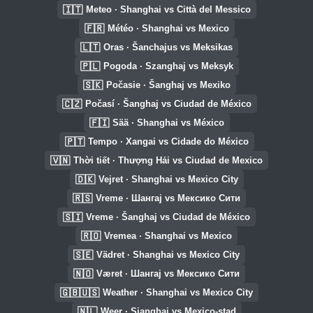
🇮🇹
Meteo · Shanghai vs Città del Messico
🇫🇷
Météo · Shanghai vs Mexico
🇱🇹
Oras · Šanchajus vs Meksikas
🇵🇱
Pogoda · Szanghaj vs Meksyk
🇸🇰
Počasie · Šanghaj vs Mexiko
🇨🇿
Počasí · Šanghaj vs Ciudad de México
🇫🇮
Sää · Shanghai vs México
🇵🇹
Tempo · Xangai vs Cidade do México
🇻🇳
Thời tiết · Thượng Hải vs Ciudad de Mexico
🇩🇰
Vejret · Shanghai vs Mexico City
🇷🇸
Vreme · Шангај vs Мексико Сити
🇸🇮
Vreme · Šanghaj vs Ciudad de México
🇷🇴
Vremea · Shanghai vs Mexico
🇸🇪
Vädret · Shanghai vs Mexico City
🇳🇴
Været · Шангај vs Мексико Сити
🇬🇧🇺🇸
Weather · Shanghai vs Mexico City
🇳🇱
Weer · Sjanghai vs Mexico-stad