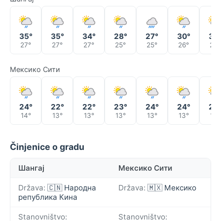
35°
35°
34°
28°
27°
30°
32
27°
27°
27°
25°
25°
26°
25°
Мексико Сити
24°
22°
22°
23°
24°
24°
24
14°
13°
13°
13°
13°
13°
13°
Činjenice o gradu
Шангај
Мексико Сити
Država:
🇨🇳 Народна
Država:
🇲🇽 Мексико
република Кина
Stanovništvo:
Stanovništvo: