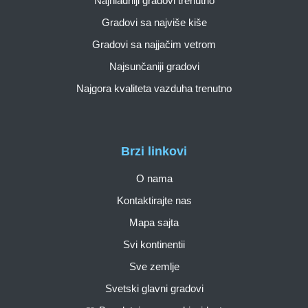
Najhladniji gradovi trenutno
Gradovi sa najviše kiše
Gradovi sa najjačim vetrom
Najsunčaniji gradovi
Najgora kvaliteta vazduha trenutno
Brzi linkovi
O nama
Kontaktirajte nas
Mapa sajta
Svi kontinentii
Sve zemlje
Svetski glavni gradovi