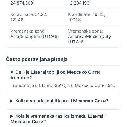
24,874,500
12,294,193
Koordinate:
31.22,
Koordinate:
19.43,
121.46
-99.13
Vremenska zona:
Vremenska zona:
Asia/Shanghai (UTC+8)
America/Mexico_City
(UTC-6)
Često postavljana pitanja
Da li je Шангај topliji od Мексико Сити
trenutno?
Trenutno je u Шангај 35°C, a u Мексико Сити 15°C.
Koliko su udaljeni Шангај i Мексико Сити?
Koja je vremenska razlika između Шангај i
Мексико Сити?