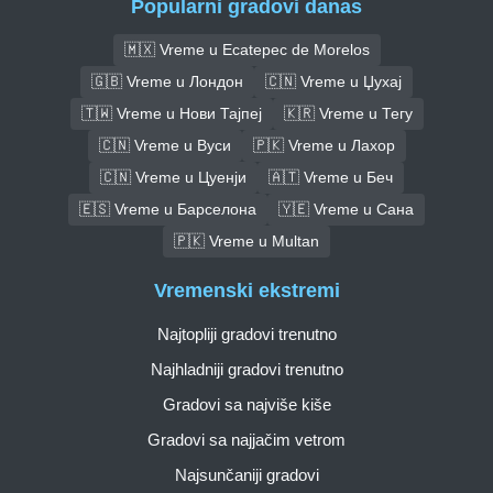
Popularni gradovi danas
🇲🇽 Vreme u Ecatepec de Morelos
🇬🇧 Vreme u Лондон
🇨🇳 Vreme u Џухај
🇹🇼 Vreme u Нови Тајпеј
🇰🇷 Vreme u Тегу
🇨🇳 Vreme u Вуси
🇵🇰 Vreme u Лахор
🇨🇳 Vreme u Цуенји
🇦🇹 Vreme u Беч
🇪🇸 Vreme u Барселона
🇾🇪 Vreme u Сана
🇵🇰 Vreme u Multan
Vremenski ekstremi
Najtopliji gradovi trenutno
Najhladniji gradovi trenutno
Gradovi sa najviše kiše
Gradovi sa najjačim vetrom
Najsunčaniji gradovi