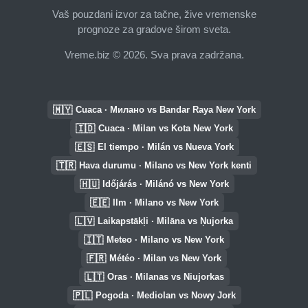
Vaš pouzdani izvor za tačne, žive vremenske
prognoze za gradove širom sveta.
Vreme.biz © 2026. Sva prava zadržana.
🇲🇾
Cuaca · Милано vs Bandar Raya New York
🇮🇩
Cuaca · Milan vs Kota New York
🇪🇸
El tiempo · Milán vs Nueva York
🇹🇷
Hava durumu · Milano vs New York kenti
🇭🇺
Időjárás · Milánó vs New York
🇪🇪
Ilm · Milano vs New York
🇱🇻
Laikapstākļi · Milāna vs Ņujorka
🇮🇹
Meteo · Milano vs New York
🇫🇷
Météo · Milan vs New York
🇱🇹
Oras · Milanas vs Niujorkas
🇵🇱
Pogoda · Mediolan vs Nowy Jork