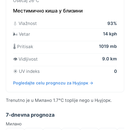
Osećaj 26°C
Местимично киша у близини
💧 Vlažnost
93%
14 kph
🌬️ Vetar
1019 mb
🌡️ Pritisak
9.0 km
👁️ Vidljivost
☀️ UV indeks
0
Pogledajte celu prognozu za Њујорк →
Trenutno je u Милано 1.7°C toplije nego u Њујорк.
7-dnevna prognoza
Милано