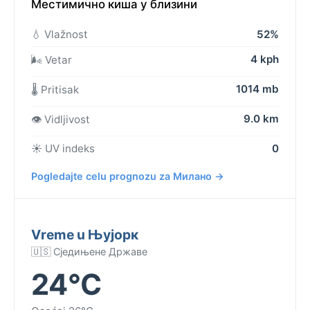
Местимично киша у близини
💧 Vlažnost
52%
4 kph
🌬️ Vetar
1014 mb
🌡️ Pritisak
9.0 km
👁️ Vidljivost
☀️ UV indeks
0
Pogledajte celu prognozu za Милано →
Vreme u Њујорк
🇺🇸 Сједињене Државе
24°C