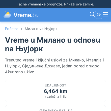
Tačne vremenske prognoze
.
Prikaži sve zemlje
.
☰
Vreme.
biz
🌐
Početna
>
Милано vs Њујорк
Vreme u Милано u odnosu
na Њујорк
Trenutno vreme i ključni uslovi za Милано, Италија i
Њујорк, Сједињене Државе, jedan pored drugog.
Ažurirano uživo.
UDALJENOST
6,464 km
vazdušna linija
VREMENSKA RAZLIKA