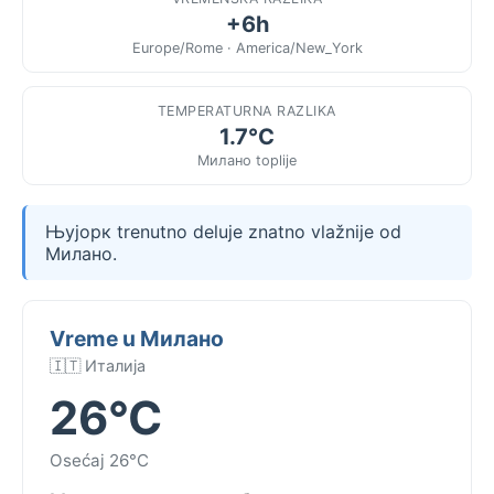
+6h
Europe/Rome · America/New_York
TEMPERATURNA RAZLIKA
1.7°C
Милано toplije
Њујорк trenutno deluje znatno vlažnije od
Милано.
Vreme u Милано
🇮🇹 Италија
26°C
Osećaj 26°C