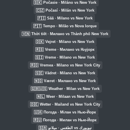
🇸🇰
Počasie · Miláno vs New York
🇨🇿
Počasí · Milán vs New York
🇫🇮
Sää · Milano vs New York
🇵🇹
Tempo · Milão vs Nova Iorque
🇻🇳
Thời tiết · Милано vs Thành phố New York
🇩🇰
Vejret · Milano vs New York
🇷🇸
Vreme · Милано vs Њујорк
🇸🇮
Vreme · Milano vs New York
🇷🇴
Vremea · Milano vs New York City
🇸🇪
Vädret · Milano vs New York
🇳🇴
Været · Милано vs New York
🇬🇧🇺🇸
Weather · Milan vs New York
🇳🇱
Weer · Milaan vs New York
🇩🇪
Wetter · Mailand vs New York City
🇺🇦
Погода · Мілан vs Нью-Йорк
🇷🇺
Погода · Милан vs Нью-Йорк
🇸🇦
الطقس · ميلانو vs نيويورك