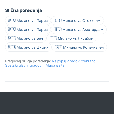
Slična poređenja
🇫🇷 Милано vs Париз
🇸🇪 Милано vs Стокхолм
🇫🇷 Милано vs Париз
🇳🇱 Милано vs Амстердам
🇦🇹 Милано vs Беч
🇵🇹 Милано vs Лисабон
🇨🇭 Милано vs Цирих
🇩🇰 Милано vs Копенхаген
Pregledaj druga poređenja:
Najtopliji gradovi trenutno
·
Svetski glavni gradovi
·
Mapa sajta