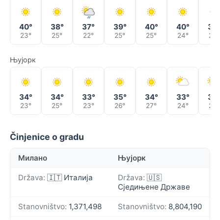
40°
38°
37°
39°
40°
40°
39
23°
25°
22°
25°
25°
24°
23°
Њујорк
34°
34°
33°
35°
34°
33°
30
23°
25°
23°
26°
27°
24°
26°
Činjenice o gradu
Милано
Њујорк
Država:
🇮🇹 Италија
Država:
🇺🇸
Сједињене Државе
Stanovništvo:
1,371,498
Stanovništvo:
8,804,190