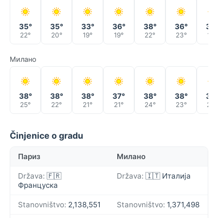
35°
35°
33°
36°
38°
36°
33
22°
20°
19°
19°
22°
23°
19°
Милано
38°
38°
38°
37°
38°
38°
39
25°
22°
21°
21°
24°
23°
24°
Činjenice o gradu
Париз
Милано
Država:
🇫🇷
Država:
🇮🇹 Италија
Француска
Stanovništvo:
2,138,551
Stanovništvo:
1,371,498