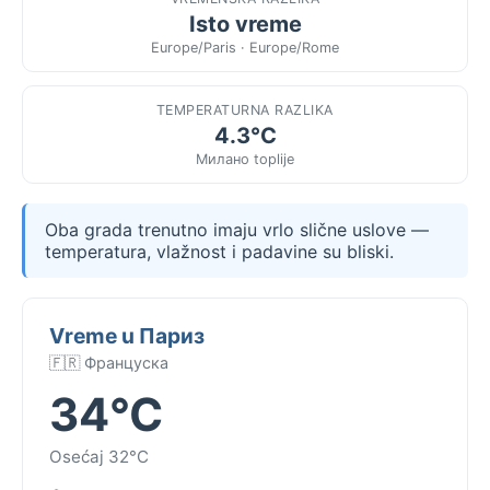
Isto vreme
Europe/Paris · Europe/Rome
TEMPERATURNA RAZLIKA
4.3°C
Милано toplije
Oba grada trenutno imaju vrlo slične uslove —
temperatura, vlažnost i padavine su bliski.
Vreme u Париз
🇫🇷 Француска
34°C
Osećaj 32°C