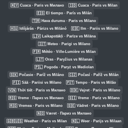
🇲🇾
🇮🇩
Cuaca · Paris vs Милано
Cuaca · Paris vs Milan
🇪🇸
El tiempo · París vs Milán
🇹🇷
Hava durumu · Paris vs Milano
🇭🇺
🇪🇪
Időjárás · Párizs vs Milánó
Ilm · Pariis vs Milano
🇱🇻
Laikapstākļi · Parīze vs Milāna
🇮🇹
Meteo · Parigi vs Milano
🇫🇷
Météo · Ville-Lumière vs Milan
🇱🇹
Oras · Paryžius vs Milanas
🇵🇱
Pogoda · Paryż vs Mediolan
🇸🇰
🇨🇿
Počasie · Paríž vs Miláno
Počasí · Paříž vs Milán
🇫🇮
🇵🇹
Sää · Pariisi vs Milano
Tempo · Paris vs Milão
🇻🇳
🇩🇰
Thời tiết · Paris vs Милано
Vejret · Paris vs Milano
🇷🇸
🇸🇮
Vreme · Париз vs Милано
Vreme · Pariz vs Milano
🇷🇴
🇸🇪
Vremea · Paris vs Milano
Vädret · Paris vs Milano
🇳🇴
Været · Париз vs Милано
🇬🇧🇺🇸
🇳🇱
Weather · Paris vs Milan
Weer · Parijs vs Milaan