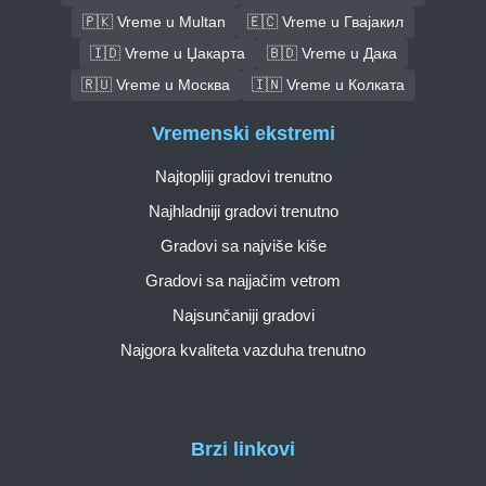
🇵🇰 Vreme u Multan
🇪🇨 Vreme u Гвајакил
🇮🇩 Vreme u Џакарта
🇧🇩 Vreme u Дака
🇷🇺 Vreme u Москва
🇮🇳 Vreme u Колката
Vremenski ekstremi
Najtopliji gradovi trenutno
Najhladniji gradovi trenutno
Gradovi sa najviše kiše
Gradovi sa najjačim vetrom
Najsunčaniji gradovi
Najgora kvaliteta vazduha trenutno
Brzi linkovi