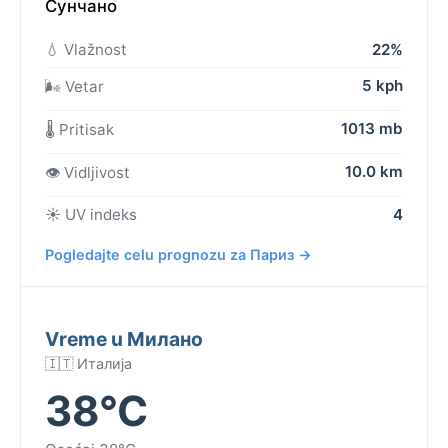
Сунчано
💧 Vlažnost
22%
5 kph
🌬️ Vetar
1013 mb
🌡️ Pritisak
10.0 km
👁️ Vidljivost
☀️ UV indeks
4
Pogledajte celu prognozu za Париз →
Vreme u Милано
🇮🇹 Италија
38°C