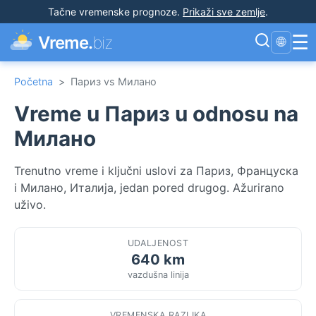
Tačne vremenske prognoze
.
Prikaži sve zemlje
.
☰
Vreme.
biz
🌐
Početna
>
Париз vs Милано
Vreme u Париз u odnosu na
Милано
Trenutno vreme i ključni uslovi za Париз, Француска
i Милано, Италија, jedan pored drugog. Ažurirano
uživo.
UDALJENOST
640 km
vazdušna linija
VREMENSKA RAZLIKA