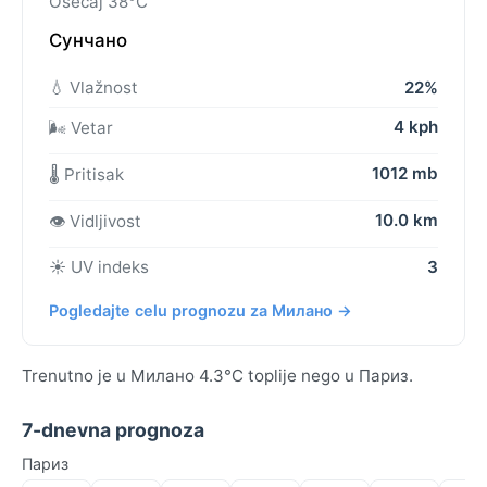
Osećaj 38°C
Сунчано
💧 Vlažnost
22%
4 kph
🌬️ Vetar
1012 mb
🌡️ Pritisak
10.0 km
👁️ Vidljivost
☀️ UV indeks
3
Pogledajte celu prognozu za Милано →
Trenutno je u Милано 4.3°C toplije nego u Париз.
7-dnevna prognoza
Париз