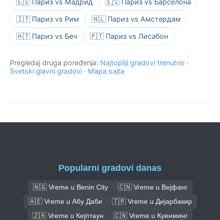
🇪🇸 Париз vs Мадрид
🇪🇸 Париз vs Барселона
🇮🇹 Париз vs Рим
🇳🇱 Париз vs Амстердам
🇦🇹 Париз vs Беч
🇵🇹 Париз vs Лисабон
Pregledaj druga poređenja:
Najtopliji gradovi trenutno
·
Svetski glavni gradovi
·
Mapa sajta
Popularni gradovi danas
🇳🇬 Vreme u Benin City
🇨🇳 Vreme u Вејфанг
🇦🇪 Vreme u Абу Даби
🇹🇷 Vreme u Дијарбакир
🇿🇦 Vreme u Кејптаун
🇨🇳 Vreme u Куенминг