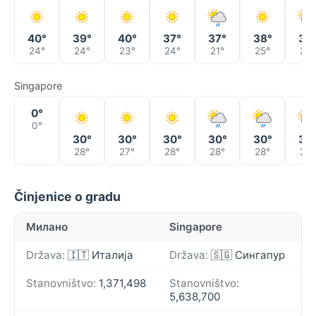
40°
39°
40°
37°
37°
38°
39
24°
24°
23°
24°
21°
25°
24°
Singapore
0°
0°
30°
30°
30°
30°
30°
30
28°
27°
28°
28°
28°
28°
Činjenice o gradu
Милано
Singapore
Država:
🇮🇹 Италија
Država:
🇸🇬 Сингапур
Stanovništvo:
1,371,498
Stanovništvo:
5,638,700