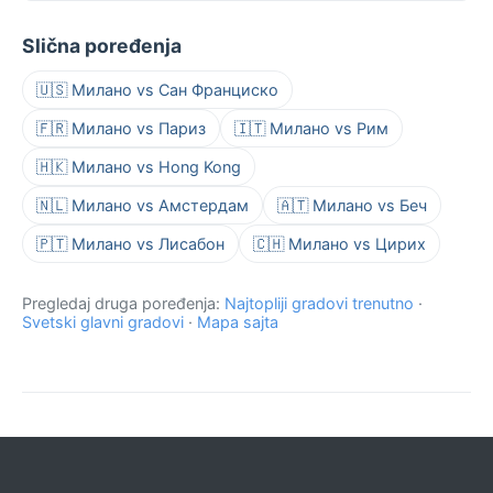
Slična poređenja
🇺🇸 Милано vs Сан Франциско
🇫🇷 Милано vs Париз
🇮🇹 Милано vs Рим
🇭🇰 Милано vs Hong Kong
🇳🇱 Милано vs Амстердам
🇦🇹 Милано vs Беч
🇵🇹 Милано vs Лисабон
🇨🇭 Милано vs Цирих
Pregledaj druga poređenja:
Najtopliji gradovi trenutno
·
Svetski glavni gradovi
·
Mapa sajta