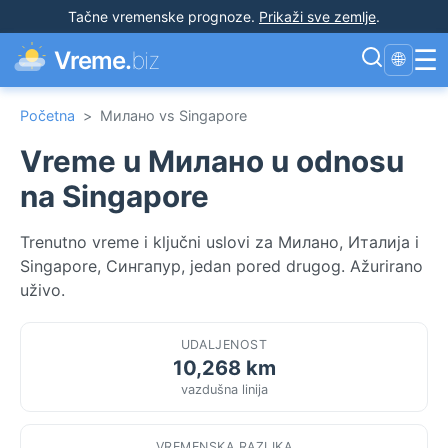
Tačne vremenske prognoze
.
Prikaži sve zemlje
.
☰
Vreme.
biz
🌐
Početna
>
Милано vs Singapore
Vreme u Милано u odnosu
na Singapore
Trenutno vreme i ključni uslovi za Милано, Италија i
Singapore, Сингапур, jedan pored drugog. Ažurirano
uživo.
UDALJENOST
10,268 km
vazdušna linija
VREMENSKA RAZLIKA