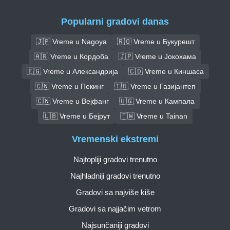
Popularni gradovi danas
🇯🇵 Vreme u Nagoya
🇷🇴 Vreme u Букурешт
🇦🇷 Vreme u Кордоба
🇯🇵 Vreme u Јокохама
🇪🇬 Vreme u Александрија
🇨🇩 Vreme u Киншаса
🇨🇳 Vreme u Пекинг
🇹🇷 Vreme u Газијантеп
🇨🇳 Vreme u Вејфанг
🇺🇬 Vreme u Кампала
🇱🇧 Vreme u Бејрут
🇹🇼 Vreme u Tainan
Vremenski ekstremi
Najtopliji gradovi trenutno
Najhladniji gradovi trenutno
Gradovi sa najviše kiše
Gradovi sa najjačim vetrom
Najsunčaniji gradovi