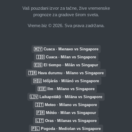
Vaš pouzdani izvor za tačne, žive vremenske
prognoze za gradove širom sveta.
Vreme.biz © 2026. Sva prava zadržana.
🇲🇾
Cuaca · Милано vs Singapore
🇮🇩
Cuaca · Milan vs Singapore
🇪🇸
El tiempo · Milán vs Singapur
🇹🇷
Hava durumu · Milano vs Singapore
🇭🇺
Időjárás · Milánó vs Singapore
🇪🇪
Ilm · Milano vs Singapore
🇱🇻
Laikapstākļi · Milāna vs Singapore
🇮🇹
Meteo · Milano vs Singapore
🇫🇷
Météo · Milan vs Singapour
🇱🇹
Oras · Milanas vs Singapore
🇵🇱
Pogoda · Mediolan vs Singapore