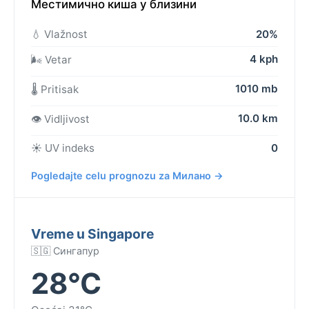
Местимично киша у близини
💧 Vlažnost
20%
4 kph
🌬️ Vetar
1010 mb
🌡️ Pritisak
10.0 km
👁️ Vidljivost
☀️ UV indeks
0
Pogledajte celu prognozu za Милано →
Vreme u Singapore
🇸🇬 Сингапур
28°C