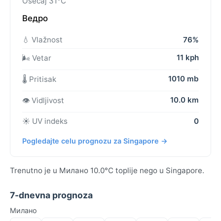
Osećaj 31°C
Ведро
💧 Vlažnost
76%
11 kph
🌬️ Vetar
1010 mb
🌡️ Pritisak
10.0 km
👁️ Vidljivost
☀️ UV indeks
0
Pogledajte celu prognozu za Singapore →
Trenutno je u Милано 10.0°C toplije nego u Singapore.
7-dnevna prognoza
Милано