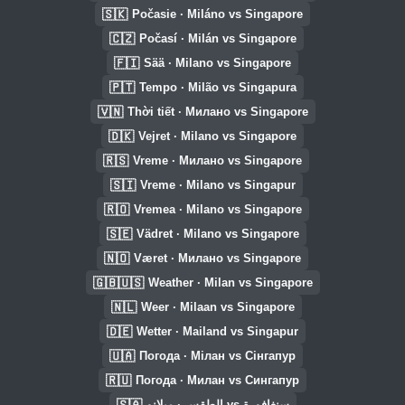
🇸🇰
Počasie · Miláno vs Singapore
🇨🇿
Počasí · Milán vs Singapore
🇫🇮
Sää · Milano vs Singapore
🇵🇹
Tempo · Milão vs Singapura
🇻🇳
Thời tiết · Милано vs Singapore
🇩🇰
Vejret · Milano vs Singapore
🇷🇸
Vreme · Милано vs Singapore
🇸🇮
Vreme · Milano vs Singapur
🇷🇴
Vremea · Milano vs Singapore
🇸🇪
Vädret · Milano vs Singapore
🇳🇴
Været · Милано vs Singapore
🇬🇧🇺🇸
Weather · Milan vs Singapore
🇳🇱
Weer · Milaan vs Singapore
🇩🇪
Wetter · Mailand vs Singapur
🇺🇦
Погода · Мілан vs Сінгапур
🇷🇺
Погода · Милан vs Сингапур
🇸🇦
الطقس · ميلانو vs سنغافورة