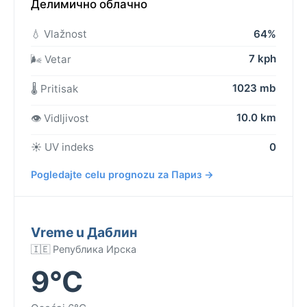
Делимично облачно
💧 Vlažnost
64%
7 kph
🌬️ Vetar
1023 mb
🌡️ Pritisak
10.0 km
👁️ Vidljivost
☀️ UV indeks
0
Pogledajte celu prognozu za Париз →
Vreme u Даблин
🇮🇪 Република Ирска
9°C