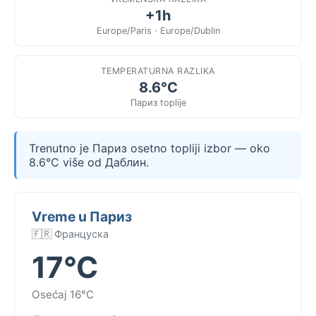
+1h
Europe/Paris · Europe/Dublin
TEMPERATURNA RAZLIKA
8.6°C
Париз toplije
Trenutno je Париз osetno topliji izbor — oko
8.6°C više od Даблин.
Vreme u Париз
🇫🇷 Француска
17°C
Osećaj 16°C