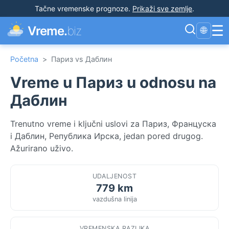
Tačne vremenske prognoze
.
Prikaži sve zemlje
.
☰
Vreme.
biz
🌐
Početna
>
Париз vs Даблин
Vreme u Париз u odnosu na
Даблин
Trenutno vreme i ključni uslovi za Париз, Француска
i Даблин, Република Ирска, jedan pored drugog.
Ažurirano uživo.
UDALJENOST
779 km
vazdušna linija
VREMENSKA RAZLIKA