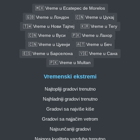
🇲🇽 Vreme u Ecatepec de Morelos
🇬🇧 Vreme u Лондон
🇨🇳 Vreme u Џухај
🇹🇼 Vreme u Нови Тајпеј
🇰🇷 Vreme u Тегу
🇨🇳 Vreme u Вуси
🇵🇰 Vreme u Лахор
🇨🇳 Vreme u Цуенји
🇦🇹 Vreme u Беч
🇪🇸 Vreme u Барселона
🇾🇪 Vreme u Сана
🇵🇰 Vreme u Multan
Vremenski ekstremi
Najtopliji gradovi trenutno
Najhladniji gradovi trenutno
Gradovi sa najviše kiše
Gradovi sa najjačim vetrom
Najsunčaniji gradovi
Najgora kvaliteta vazduha trenutno