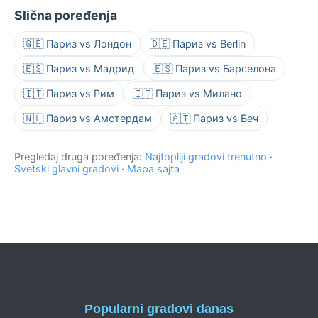
Slična poređenja
🇬🇧 Париз vs Лондон
🇩🇪 Париз vs Berlin
🇪🇸 Париз vs Мадрид
🇪🇸 Париз vs Барселона
🇮🇹 Париз vs Рим
🇮🇹 Париз vs Милано
🇳🇱 Париз vs Амстердам
🇦🇹 Париз vs Беч
Pregledaj druga poređenja:
Najtopliji gradovi trenutno
·
Svetski glavni gradovi
·
Mapa sajta
Popularni gradovi danas