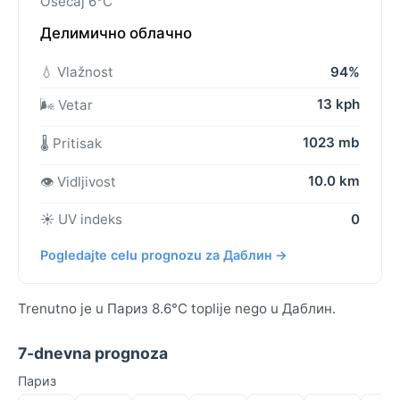
Osećaj 6°C
Делимично облачно
💧 Vlažnost
94%
13 kph
🌬️ Vetar
1023 mb
🌡️ Pritisak
10.0 km
👁️ Vidljivost
☀️ UV indeks
0
Pogledajte celu prognozu za Даблин →
Trenutno je u Париз 8.6°C toplije nego u Даблин.
7-dnevna prognoza
Париз