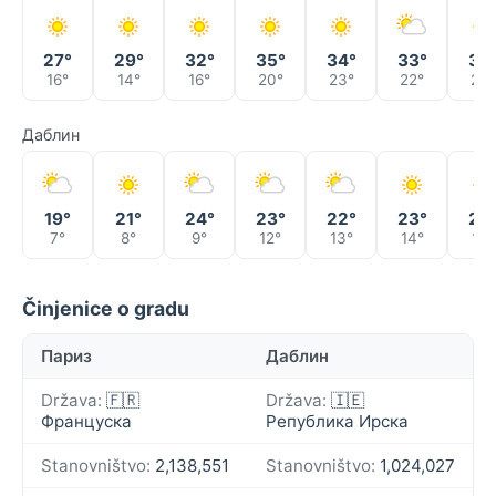
27°
29°
32°
35°
34°
33°
36
16°
14°
16°
20°
23°
22°
23°
Даблин
19°
21°
24°
23°
22°
23°
25
7°
8°
9°
12°
13°
14°
15°
Činjenice o gradu
Париз
Даблин
Država:
🇫🇷
Država:
🇮🇪
Француска
Република Ирска
Stanovništvo:
2,138,551
Stanovništvo:
1,024,027