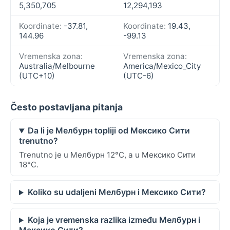
5,350,705
12,294,193
Koordinate:
-37.81,
Koordinate:
19.43,
144.96
-99.13
Vremenska zona:
Vremenska zona:
Australia/Melbourne
America/Mexico_City
(UTC+10)
(UTC-6)
Često postavljana pitanja
Da li je Мелбурн topliji od Мексико Сити
trenutno?
Trenutno je u Мелбурн 12°C, a u Мексико Сити
18°C.
Koliko su udaljeni Мелбурн i Мексико Сити?
Koja je vremenska razlika između Мелбурн i