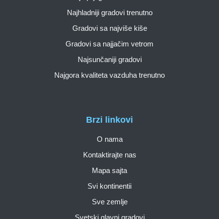
Najhladniji gradovi trenutno
Gradovi sa najviše kiše
Gradovi sa najjačim vetrom
Najsunčaniji gradovi
Najgora kvaliteta vazduha trenutno
Brzi linkovi
O nama
Kontaktirajte nas
Mapa sajta
Svi kontinentii
Sve zemlje
Svetski glavni gradovi