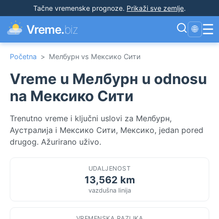
Tačne vremenske prognoze
.
Prikaži sve zemlje
.
☰
Vreme.
biz
🌐
Početna
>
Мелбурн vs Мексико Сити
Vreme u Мелбурн u odnosu
na Мексико Сити
Trenutno vreme i ključni uslovi za Мелбурн,
Аустралија i Мексико Сити, Мексико, jedan pored
drugog. Ažurirano uživo.
UDALJENOST
13,562 km
vazdušna linija
VREMENSKA RAZLIKA