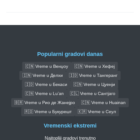
Popularni gradovi danas
🇨🇳 Vreme u Венџоу
🇨🇳 Vreme u Хефеј
🇮🇳 Vreme u Делхи
🇮🇩 Vreme u Тангеранг
🇮🇩 Vreme u Бекаси
🇨🇳 Vreme u Цуенји
🇨🇳 Vreme u Lu’an
🇨🇱 Vreme u Сантјаго
🇧🇷 Vreme u Рио де Жанејро
🇨🇳 Vreme u Huainan
🇷🇴 Vreme u Букурешт
🇰🇷 Vreme u Сеул
Vremenski ekstremi
Najtopliji gradovi trenutno