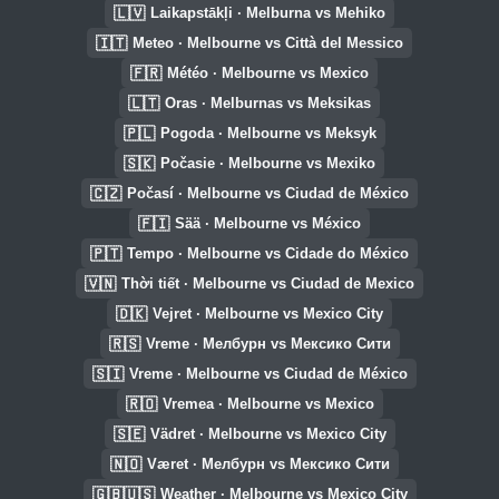
🇱🇻
Laikapstākļi · Melburna vs Mehiko
🇮🇹
Meteo · Melbourne vs Città del Messico
🇫🇷
Météo · Melbourne vs Mexico
🇱🇹
Oras · Melburnas vs Meksikas
🇵🇱
Pogoda · Melbourne vs Meksyk
🇸🇰
Počasie · Melbourne vs Mexiko
🇨🇿
Počasí · Melbourne vs Ciudad de México
🇫🇮
Sää · Melbourne vs México
🇵🇹
Tempo · Melbourne vs Cidade do México
🇻🇳
Thời tiết · Melbourne vs Ciudad de Mexico
🇩🇰
Vejret · Melbourne vs Mexico City
🇷🇸
Vreme · Мелбурн vs Мексико Сити
🇸🇮
Vreme · Melbourne vs Ciudad de México
🇷🇴
Vremea · Melbourne vs Mexico
🇸🇪
Vädret · Melbourne vs Mexico City
🇳🇴
Været · Мелбурн vs Мексико Сити
🇬🇧🇺🇸
Weather · Melbourne vs Mexico City