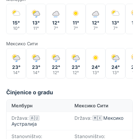
15°
13°
12°
11°
12°
13°
13°
10°
11°
7°
7°
7°
7°
8°
Мексико Сити
23°
23°
22°
23°
24°
24°
23
14°
14°
12°
12°
13°
13°
13°
Činjenice o gradu
Мелбурн
Мексико Сити
Država:
🇦🇺
Država:
🇲🇽 Мексико
Аустралија
Stanovništvo:
Stanovništvo: