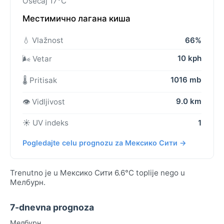
Osećaj 17°C
Местимично лагана киша
💧 Vlažnost
66%
10 kph
🌬️ Vetar
1016 mb
🌡️ Pritisak
9.0 km
👁️ Vidljivost
☀️ UV indeks
1
Pogledajte celu prognozu za Мексико Сити →
Trenutno je u Мексико Сити 6.6°C toplije nego u
Мелбурн.
7-dnevna prognoza
Мелбурн