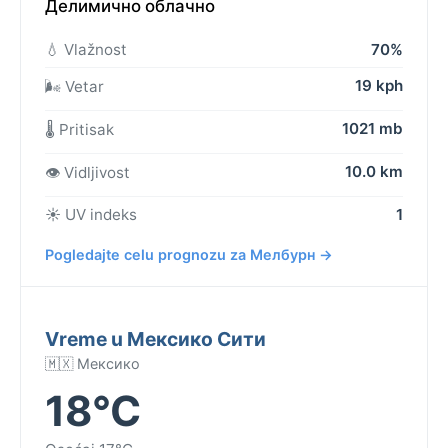
Делимично облачно
💧 Vlažnost
70%
19 kph
🌬️ Vetar
1021 mb
🌡️ Pritisak
10.0 km
👁️ Vidljivost
☀️ UV indeks
1
Pogledajte celu prognozu za Мелбурн →
Vreme u Мексико Сити
🇲🇽 Мексико
18°C