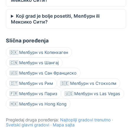
Мексико Сити?
Koji grad je bolje posetiti, Мелбурн ili
Мексико Сити?
Slična poređenja
🇩🇰 Мелбурн vs Копенхаген
🇨🇳 Мелбурн vs Шангај
🇺🇸 Мелбурн vs Сан Франциско
🇮🇹 Мелбурн vs Рим
🇸🇪 Мелбурн vs Стокхолм
🇫🇷 Мелбурн vs Париз
🇺🇸 Мелбурн vs Las Vegas
🇭🇰 Мелбурн vs Hong Kong
Pregledaj druga poređenja:
Najtopliji gradovi trenutno
·
Svetski glavni gradovi
·
Mapa sajta