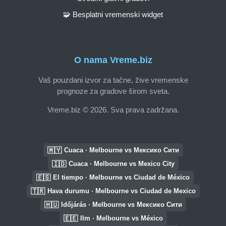
🧩 Besplatni vremenski widget
O nama Vreme.biz
Vaš pouzdani izvor za tačne, žive vremenske
prognoze za gradove širom sveta.
Vreme.biz © 2026. Sva prava zadržana.
🇲🇾
Cuaca · Melbourne vs Мексико Сити
🇮🇩
Cuaca · Melbourne vs Mexico City
🇪🇸
El tiempo · Melbourne vs Ciudad de México
🇹🇷
Hava durumu · Melbourne vs Ciudad de Mexico
🇭🇺
Időjárás · Melbourne vs Мексико Сити
🇪🇪
Ilm · Melbourne vs México