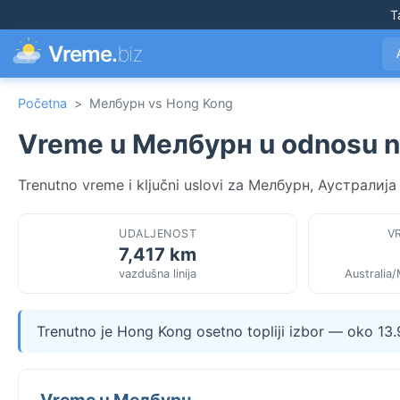
T
Vreme.
biz
Početna
>
Мелбурн vs Hong Kong
Vreme u Мелбурн u odnosu 
Trenutno vreme i ključni uslovi za Мелбурн, Аустралија
UDALJENOST
V
7,417 km
vazdušna linija
Australia
Trenutno je Hong Kong osetno topliji izbor — oko 13
Vreme u Мелбурн