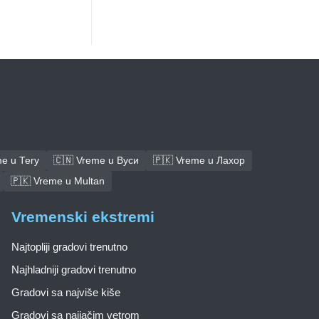
e u Тегу
🇨🇳 Vreme u Вуси
🇵🇰 Vreme u Лахор
🇵🇰 Vreme u Multan
Vremenski ekstremi
Najtopliji gradovi trenutno
Najhladniji gradovi trenutno
Gradovi sa najviše kiše
Gradovi sa najjačim vetrom