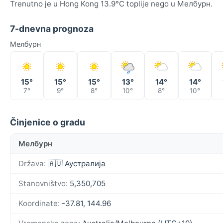
Trenutno je u Hong Kong 13.9°C toplije nego u Мелбурн.
7-dnevna prognoza
Мелбурн
15°
15°
15°
13°
14°
14°
7°
9°
8°
10°
8°
10°
Činjenice o gradu
Мелбурн
Država:
🇦🇺 Аустралија
Stanovništvo:
5,350,705
Koordinate:
-37.81, 144.96