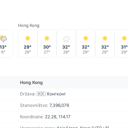
Hong Kong
13°
29°
30°
32°
32°
32°
31°
6°
26°
27°
28°
29°
29°
29°
Hong Kong
Država:
🇭🇰 Хонгконг
Stanovništvo:
7,396,076
Koordinate:
22.28, 114.17