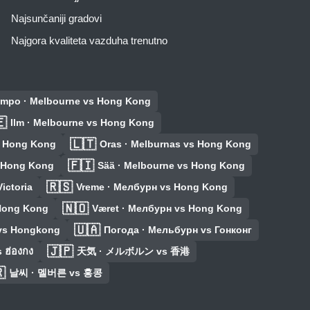
Najsunčaniji gradovi
Najgora kvaliteta vazduha trenutno
iempo · Melbourne vs Hong Kong

Ilm · Melbourne vs Hong Kong
🇱🇹
s Hong Kong
Oras · Melburnas vs Hong Kong
🇫🇮
s Hong Kong
Sää · Melbourne vs Hong Kong
🇷🇸
ictoria
Vreme · Мелбурн vs Hong Kong
🇳🇴
 Hong Kong
Været · Мелбурн vs Hong Kong
🇺🇦
 vs Hongkong
Погода · Мельбурн vs Гонконг
🇯🇵
s ฮ่องกง
天気 · メルボルン vs 香港

날씨 · 멜버른 vs 홍콩