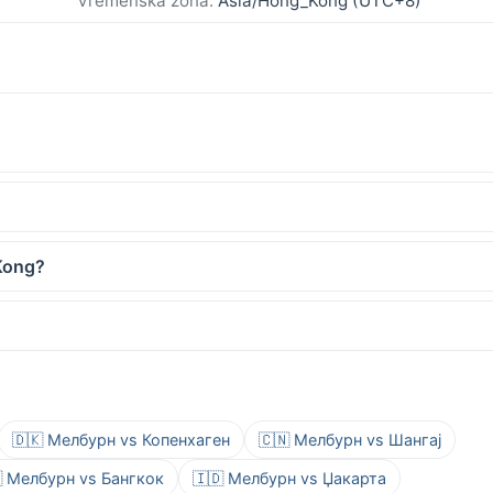
Vremenska zona:
Asia/Hong_Kong (UTC+8)
Kong?
🇩🇰 Мелбурн vs Копенхаген
🇨🇳 Мелбурн vs Шангај
 Мелбурн vs Бангкок
🇮🇩 Мелбурн vs Џакарта