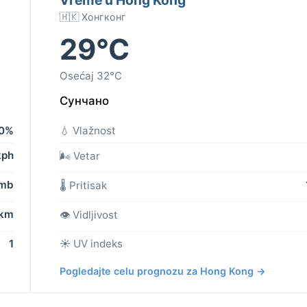
🇭🇰 Хонгконг
29°C
Osećaj 32°C
Сунчано
0%
💧 Vlažnost
kph
🌬️ Vetar
 mb
🌡️ Pritisak
 km
👁️ Vidljivost
1
☀️ UV indeks
Pogledajte celu prognozu za Hong Kong →