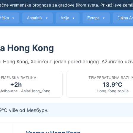
ačne vremenske prognoze
za gradove širom sveta
.
Prikaži sve zeml
Afrika
Antarktik
Azija
Evropa
Južna A
▼
▼
▼
▼
na Hong Kong
 i Hong Kong, Хонгконг, jedan pored drugog. Ažurirano uži
REMENSKA RAZLIKA
TEMPERATURNA RAZLI
+2h
13.9°C
/Melbourne · Asia/Hong_Kong
Hong Kong toplije
.9°C više od Мелбурн.
Vreme u Hong Kong