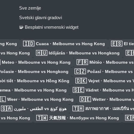
Sve zemlje
Svetski glavni gradovi
🧩 Besplatni vremenski widget
🇮🇩
🇪🇸
ong Kong
Cuaca · Melbourne vs Hong Kong
El t
🇭🇺
🇪
 vs Hong Kong
Időjárás · Melbourne vs Hongkong

🇫🇷
Meteo · Melbourne vs Hong Kong
Météo · Melbourne v
🇨🇿
Počasie · Melbourne vs Hongkong
Počasí · Melbourne v
🇩🇰
ời tiết · Melbourne vs Hồng Kông
Vejret · Melbourne vs V
🇸🇪
remea · Melbourne vs Hong Kong
Vädret · Melbourne vs
🇱
🇩🇪
Weer · Melbourne vs Hong Kong
Wetter · Melbourne
🇸🇦
🇹🇭
الطقس · ملبورن vs هونغ كونغ
สภาพอากาศ · เมลเบิร์น v
🇹🇼
🇰
 vs Hong Kong
天氣預報 · Мелбурн vs Hong Kong