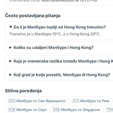
Vremenska zona:
Australia/Melbourne (UTC+10)
Često postavljana pitanja
Da li je Мелбурн topliji od Hong Kong trenutno?
Trenutno je u Мелбурн 15°C, a u Hong Kong 29°C.
Koliko su udaljeni Мелбурн i Hong Kong?
Koja je vremenska razlika između Мелбурн i Hong 
Koji grad je bolje posetiti, Мелбурн ili Hong Kong?
Slična poređenja
🇺🇸 Мелбурн vs Сан Франциско
🇮🇹 Мелбурн vs Рим
🇰🇷 Мелбурн vs Сеул
🇸🇬 Мелбурн vs Singapore
🇹