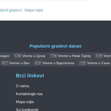
glavni gradovi
·
Mapa sajta
Popularni gradovi danas
Лондон
🇨🇳 Vreme u Џухај
🇹🇼 Vreme u Нови Тајпеј
🇰🇷 Vrem
🇦🇹 Vreme u Беч
🇪🇸 Vreme u Барселона
🇾🇪 Vreme u Сана
Brzi linkovi
O nama
Kontaktirajte nas
Mapa sajta
Svi kontinentii