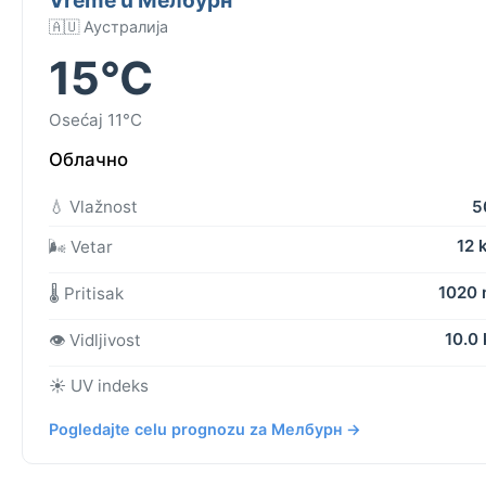
🇦🇺 Аустралија
15°C
Osećaj 11°C
Облачно
💧 Vlažnost
5
12 
🌬️ Vetar
1020
🌡️ Pritisak
10.0
👁️ Vidljivost
☀️ UV indeks
Pogledajte celu prognozu za Мелбурн →