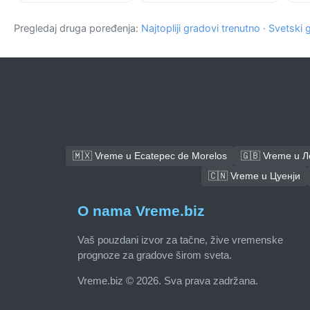
Pregledaj druga poređenja:
Najtopliji gradovi trenutno
·
Svetski 
🇲🇽 Vreme u Ecatepec de Morelos
🇬🇧 Vreme u 
🇨🇳 Vreme u Цуенји
O nama Vreme.biz
Vaš pouzdani izvor za tačne, žive vremenske
prognoze za gradove širom sveta.
Vreme.biz © 2026. Sva prava zadržana.