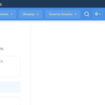
je
.
🌐
merika
Okeanija
Severna Amerika
▾
▼
▼
▼
vo.
KA