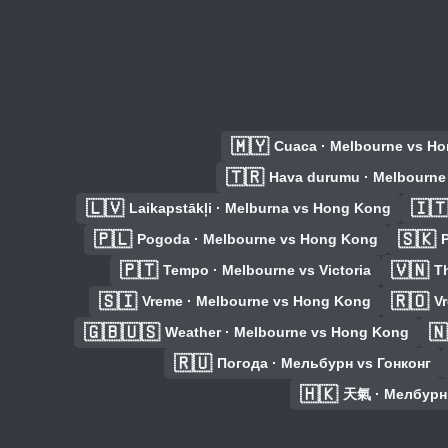
🇲🇾
Cuaca · Melbourne vs H
🇹🇷
Hava durumu · Melbourne
🇱🇻
🇮
Laikapstākļi · Melburna vs Hong Kong
🇵🇱
🇸🇰
Pogoda · Melbourne vs Hong Kong
🇵🇹
🇻🇳
Tempo · Melbourne vs Victoria
Th
🇸🇮
🇷🇴
Vreme · Melbourne vs Hong Kong
V
🇬🇧🇺🇸
🇳
Weather · Melbourne vs Hong Kong
🇷🇺
Погода · Мельбурн vs Гонконг
🇭🇰
天氣 · Мелбурн