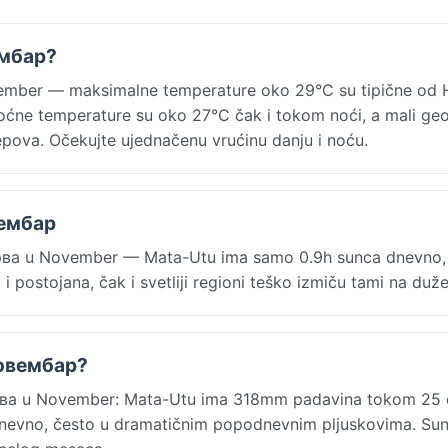
ембар?
mber — maksimalne temperature oko 29°C su tipične od 
. Noćne temperature su oko 27°C čak i tokom noći, a mali ge
epova. Očekujte ujednačenu vrućinu danju i noću.
вембар
трва u November — Mata-Utu ima samo 0.9h sunca dnevno,
 i postojana, čak i svetliji regioni teško izmiču tami na duže
новембар?
трва u November: Mata-Utu ima 318mm padavina tokom 25 
dnevno, često u dramatičnim popodnevnim pljuskovima. Sun