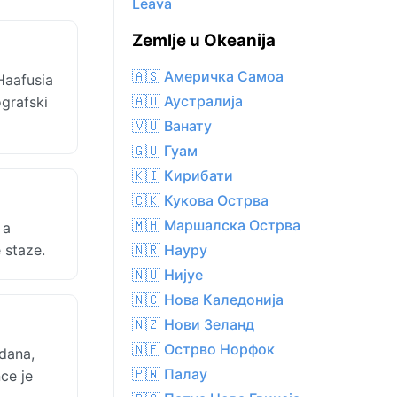
Leava
Zemlje u Okeanija
🇦🇸 Америчка Самоа
Haafusia
🇦🇺 Аустралија
ografski
🇻🇺 Ванату
🇬🇺 Гуам
🇰🇮 Кирибати
🇨🇰 Кукова Острва
🇲🇭 Маршалска Острва
 a
 staze.
🇳🇷 Науру
🇳🇺 Нијуе
🇳🇨 Нова Каледонија
🇳🇿 Нови Зеланд
🇳🇫 Острво Норфок
dana,
🇵🇼 Палау
ce je