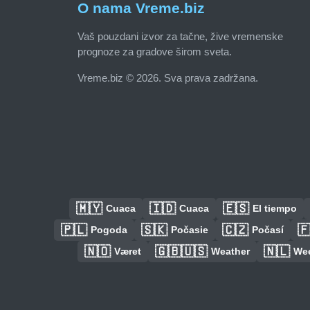
O nama Vreme.biz
Vaš pouzdani izvor za tačne, žive vremenske
prognoze za gradove širom sveta.
Vreme.biz © 2026. Sva prava zadržana.
🇲🇾
🇮🇩
🇪🇸
Cuaca
Cuaca
El tiempo
🇵🇱
🇸🇰
🇨🇿

Pogoda
Počasie
Počasí
🇳🇴
🇬🇧🇺🇸
🇳🇱
Været
Weather
We