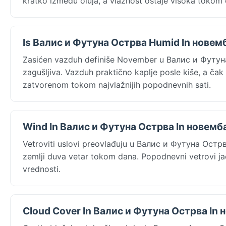
kratko između oluja, a vlažnost ostaje visoka tokom
Is Валис и Футуна Острва Humid In новем
Zasićen vazduh definiše November u Валис и Футуна 
zagušljiva. Vazduh praktično kaplje posle kiše, a čak 
zatvorenom tokom najvlažnijih popodnevnih sati.
Wind In Валис и Футуна Острва In новемб
Vetroviti uslovi preovlađuju u Валис и Футуна Остр
zemlji duva vetar tokom dana. Popodnevni vetrovi jač
vrednosti.
Cloud Cover In Валис и Футуна Острва In