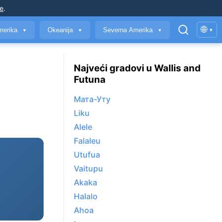
je
.
🌐
merika
Okeanija
Severna Amerika
▾
▼
▼
▼
Najveći gradovi u Wallis and
Futuna
Мата-Уту
Liku
Alele
Falaleu
Utufua
Vaitupu
Akaka
Halalo
Ahoa