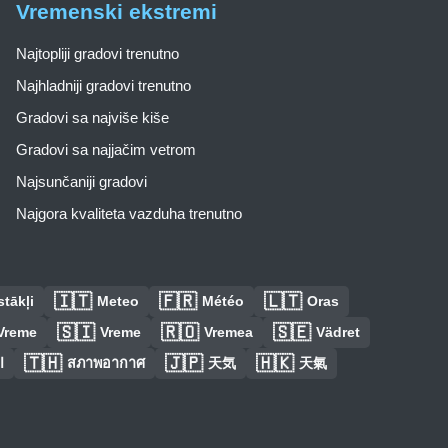
Vremenski ekstremi
Najtopliji gradovi trenutno
Najhladniji gradovi trenutno
Gradovi sa najviše kiše
Gradovi sa najjačim vetrom
Najsunčaniji gradovi
Najgora kvaliteta vazduha trenutno
🇮🇹
🇫🇷
🇱🇹
tākļi
Meteo
Météo
Oras
🇸🇮
🇷🇴
🇸🇪
Vreme
Vreme
Vremea
Vädret
🇹🇭
🇯🇵
🇭🇰
ا
สภาพอากาศ
天気
天氣