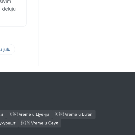
sivim
i deluju
 julu
си
🇨🇳 Vreme u Цуенји
🇨🇳 Vreme u Lu’an
Букурешт
🇰🇷 Vreme u Сеул