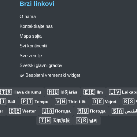
Brzi linkovi
O nama
Kontaktirajte nas
Mapa sajta
Svi kontinentii
Sve zemlje
Svetski glavni gradovi
🧩 Besplatni vremenski widget
🇹🇷
🇭🇺
🇪🇪
🇱🇻
Hava durumu
Időjárás
Ilm
Laikaps
🇮
🇵🇹
🇻🇳
🇩🇰
🇷🇸
Sää
Tempo
Thời tiết
Vejret
🇩🇪
🇺🇦
🇷🇺
🇸🇦
er
Wetter
Погода
Погода
الطق
🇹🇼
🇰🇷
天氣預報
날씨