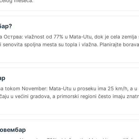
 celog meseca.
бар?
Острва: vlažnost od 77% u Mata-Utu, dok je cela zemlja 
i senovita spoljna mesta su topla i vlažna. Planirajte borav
ар
ва tokom November: Mata-Utu u proseku ima 25 km/h, a u 
aju u većini gradova, a primorski regioni često imaju znat
 новембар