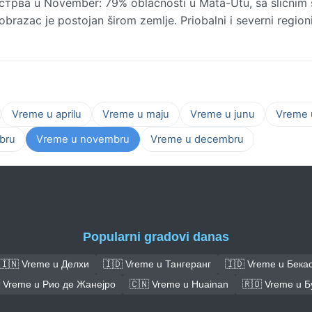
Острва u November: 79% oblačnosti u Mata-Utu, sa sličnim 
obrazac je postojan širom zemlje. Priobalni i severni region
Vreme u aprilu
Vreme u maju
Vreme u junu
Vreme u
bru
Vreme u novembru
Vreme u decembru
Popularni gradovi danas
🇮🇳 Vreme u Делхи
🇮🇩 Vreme u Тангеранг
🇮🇩 Vreme u Бека
 Vreme u Рио де Жанејро
🇨🇳 Vreme u Huainan
🇷🇴 Vreme u 