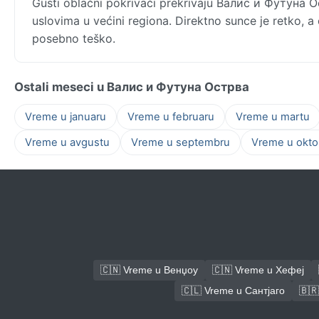
Gusti oblačni pokrivači prekrivaju Валис и Футуна 
uslovima u većini regiona. Direktno sunce je retko, a 
posebno teško.
Ostali meseci u Валис и Футуна Острва
Vreme u januaru
Vreme u februaru
Vreme u martu
Vreme u avgustu
Vreme u septembru
Vreme u okto
🇨🇳 Vreme u Венџоу
🇨🇳 Vreme u Хефеј
🇨🇱 Vreme u Сантјаго
🇧