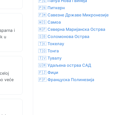
🇵🇬 Папуа Нова Гвинеја
🇵🇳 Питкерн
🇫🇲 Савезне Државе Микронезије
🇼🇸 Самоа
🇲🇵 Северна Маријанска Острва
sparna i
🇸🇧 Соломонова Острва
ak u
🇹🇰 Токелау
🇹🇴 Тонга
🇹🇻 Тувалу
🇺🇲 Удаљена острва САД
🇫🇯 Фиџи
celoj
no veće
🇵🇫 Француска Полинезија