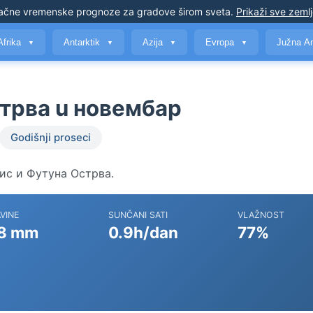
ačne vremenske prognoze
za gradove širom sveta
.
Prikaži sve zeml
Afrika
Antarktik
Azija
Evropa
Južna A
▼
▼
▼
▼
стрва u новембар
Godišnji proseci
алис и Футуна Острва.
VINE
SUNČANI SATI
VLAŽNOST
8 mm
0.9h/dan
77%