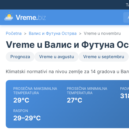
T
Vreme.
biz
Početna
>
Валис и Футуна Острва
>
Vreme u novembru
Vreme u Валис и Футуна О
Prognoza
Vreme u avgustu
Vreme u septembru
Klimatski normativi na nivou zemlje za 14 gradova u В
PROSEČNA MAKSIMALNA
PROSEČNA MINIMALNA
PADA
TEMPERATURA
TEMPERATURA
31
29°C
27°C
RASPON
29–29°C