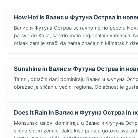
How Hot Is Валис и Футуна Острва in нов
Валис и Футуна Острва se ravnomerno peče u Nove
pa sve do Kolia, sa vrlo malo regionalnih varijacija
otisak zemlje znači da nema značajnih klimatskih dž
Sunshine in Валис и Футуна Острва in но
Tamni, oblačni dani dominiraju Валис и Футуна Ос
obrazac je sličan u većini regiona. Oblačnost je gusta
Does It Rain In Валис и Футуна Острва In 
Monsunski uslovi dominiraju u Валис и Футуна Ос
slično širom zemlje. Jake kiše padaju gotovo svako