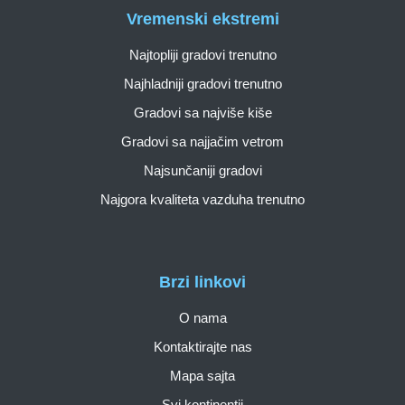
Vremenski ekstremi
Najtopliji gradovi trenutno
Najhladniji gradovi trenutno
Gradovi sa najviše kiše
Gradovi sa najjačim vetrom
Najsunčaniji gradovi
Najgora kvaliteta vazduha trenutno
Brzi linkovi
O nama
Kontaktirajte nas
Mapa sajta
Svi kontinentii