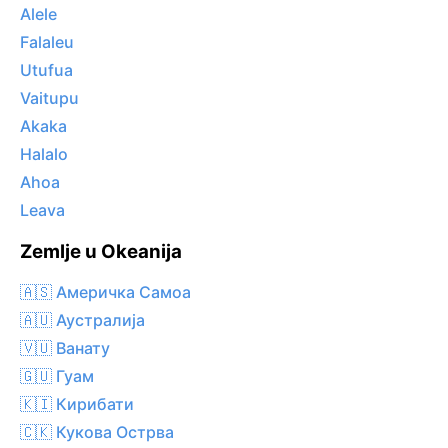
Alele
Falaleu
Utufua
Vaitupu
Akaka
Halalo
Ahoa
Leava
Zemlje u Okeanija
🇦🇸 Америчка Самоа
🇦🇺 Аустралија
🇻🇺 Ванату
🇬🇺 Гуам
🇰🇮 Кирибати
🇨🇰 Кукова Острва