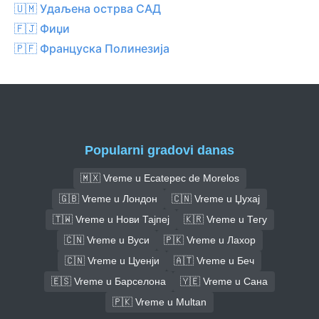
🇺🇲 Удаљена острва САД
🇫🇯 Фиџи
🇵🇫 Француска Полинезија
Popularni gradovi danas
🇲🇽 Vreme u Ecatepec de Morelos
🇬🇧 Vreme u Лондон
🇨🇳 Vreme u Џухај
🇹🇼 Vreme u Нови Тајпеј
🇰🇷 Vreme u Тегу
🇨🇳 Vreme u Вуси
🇵🇰 Vreme u Лахор
🇨🇳 Vreme u Цуенји
🇦🇹 Vreme u Беч
🇪🇸 Vreme u Барселона
🇾🇪 Vreme u Сана
🇵🇰 Vreme u Multan