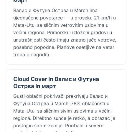
март
Валис и Футуна Острва u March ima
ujednačene povetarce — u proseku 21 km/h u
Mata-Utu, sa sličnim vetrovitim uslovima u
većini regiona. Primorski i izloženi gradovi u
unutrašnjosti često imaju znatno jače vetrove,
posebno popodne. Planove osetljive na vetar
treba prilagoditi.
Cloud Cover In Валис и Футуна
Острва In март
Gusti oblačni pokrivači prekrivaju Валис и
Футуна Острва u March: 78% oblačnosti u
Mata-Utu, sa sličnim sivim uslovima u većini
regiona. Direktno sunce je retko, a obrazac je
postojan širom zemlje. Priobalni i severni