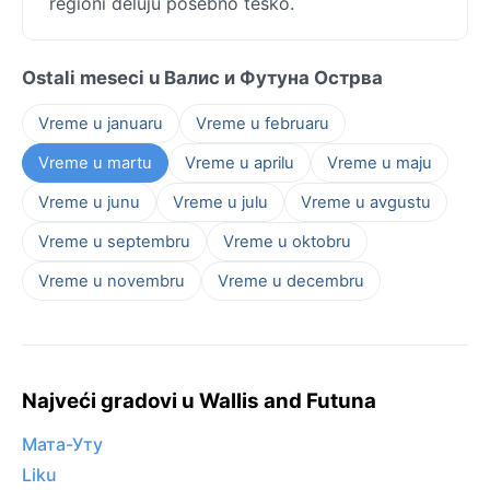
regioni deluju posebno teško.
Ostali meseci u Валис и Футуна Острва
Vreme u januaru
Vreme u februaru
Vreme u martu
Vreme u aprilu
Vreme u maju
Vreme u junu
Vreme u julu
Vreme u avgustu
Vreme u septembru
Vreme u oktobru
Vreme u novembru
Vreme u decembru
Najveći gradovi u Wallis and Futuna
Мата-Уту
Liku