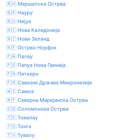
🇲🇭 Маршалска Острва
🇳🇷 Науру
🇳🇺 Нијуе
🇳🇨 Нова Каледонија
🇳🇿 Нови Зеланд
🇳🇫 Острво Норфок
🇵🇼 Палау
🇵🇬 Папуа Нова Гвинеја
🇵🇳 Питкерн
🇫🇲 Савезне Државе Микронезије
🇼🇸 Самоа
🇲🇵 Северна Маријанска Острва
🇸🇧 Соломонова Острва
🇹🇰 Токелау
🇹🇴 Тонга
🇹🇻 Тувалу