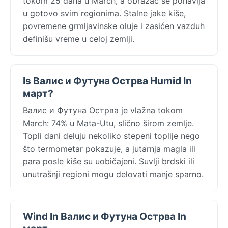
tokom 25 dana u March, a obrazac se ponavlja
u gotovo svim regionima. Stalne jake kiše,
povremene grmljavinske oluje i zasićen vazduh
definišu vreme u celoj zemlji.
Is Валис и Футуна Острва Humid In
март?
Валис и Футуна Острва je vlažna tokom
March: 74% u Mata-Utu, slično širom zemlje.
Topli dani deluju nekoliko stepeni toplije nego
što termometar pokazuje, a jutarnja magla ili
para posle kiše su uobičajeni. Suvlji brdski ili
unutrašnji regioni mogu delovati manje sparno.
Wind In Валис и Футуна Острва In