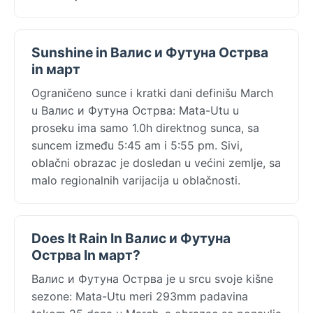
Sunshine in Валис и Футуна Острва
in март
Ograničeno sunce i kratki dani definišu March
u Валис и Футуна Острва: Mata-Utu u
proseku ima samo 1.0h direktnog sunca, sa
suncem između 5:45 am i 5:55 pm. Sivi,
oblačni obrazac je dosledan u većini zemlje, sa
malo regionalnih varijacija u oblačnosti.
Does It Rain In Валис и Футуна
Острва In март?
Валис и Футуна Острва je u srcu svoje kišne
sezone: Mata-Utu meri 293mm padavina