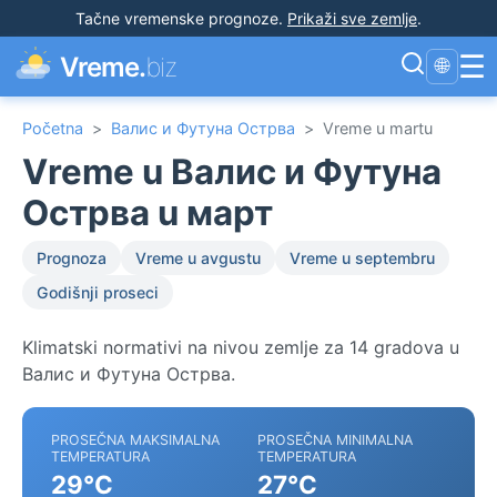
Tačne vremenske prognoze
.
Prikaži sve zemlje
.
☰
Vreme.
biz
🌐
Početna
>
Валис и Футуна Острва
>
Vreme u martu
Vreme u Валис и Футуна
Острва u март
Prognoza
Vreme u avgustu
Vreme u septembru
Godišnji proseci
Klimatski normativi na nivou zemlje za 14 gradova u
Валис и Футуна Острва.
PROSEČNA MAKSIMALNA
PROSEČNA MINIMALNA
TEMPERATURA
TEMPERATURA
29°C
27°C