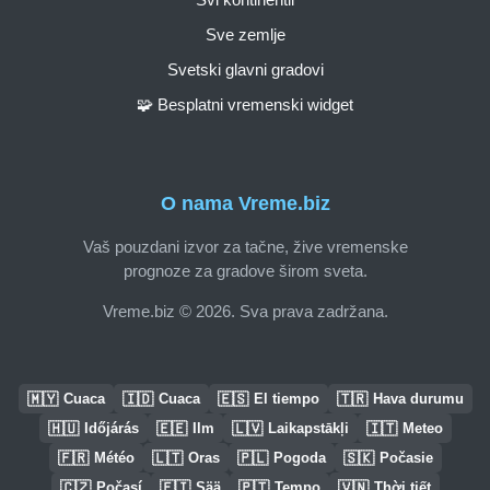
Sve zemlje
Svetski glavni gradovi
🧩 Besplatni vremenski widget
O nama Vreme.biz
Vaš pouzdani izvor za tačne, žive vremenske
prognoze za gradove širom sveta.
Vreme.biz © 2026. Sva prava zadržana.
🇲🇾
🇮🇩
🇪🇸
🇹🇷
Cuaca
Cuaca
El tiempo
Hava durumu
🇭🇺
🇪🇪
🇱🇻
🇮🇹
Időjárás
Ilm
Laikapstākļi
Meteo
🇫🇷
🇱🇹
🇵🇱
🇸🇰
Météo
Oras
Pogoda
Počasie
🇨🇿
🇫🇮
🇵🇹
🇻🇳
Počasí
Sää
Tempo
Thời tiết