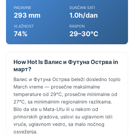
PADAVINE
SUNČANI SATI
293 mm
1.0h/dan
VLAŽNOST
RASPON
74%
29–30°C
How Hot Is Валис и Футуна Острва in
март?
Валис и Футуна Острва beleži dosledno toplo
March vreme — prosečne maksimalne
temperature od 29°C, prosečne minimalne od
27°C, sa minimalnim regionalnim razlikama.
Bilo da ste u Mata-Utu ili u nekom od
primorskih gradova, uslovi su uglavnom isti:
vruće, uglavnom vedro, sa malo noćnog
osveženja.