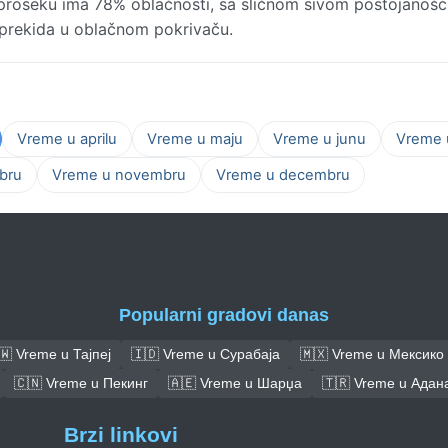
 proseku ima 78% oblačnosti, sa sličnom sivom postojanošć
o prekida u oblačnom pokrivaču.
Vreme u aprilu
Vreme u maju
Vreme u junu
Vreme u
bru
Vreme u novembru
Vreme u decembru
Popularni gradovi danas
🇼 Vreme u Тајпеј
🇮🇩 Vreme u Сурабаја
🇲🇽 Vreme u Мексико
🇨🇳 Vreme u Пекинг
🇦🇪 Vreme u Шарџа
🇹🇷 Vreme u Адан
Brzi linkovi