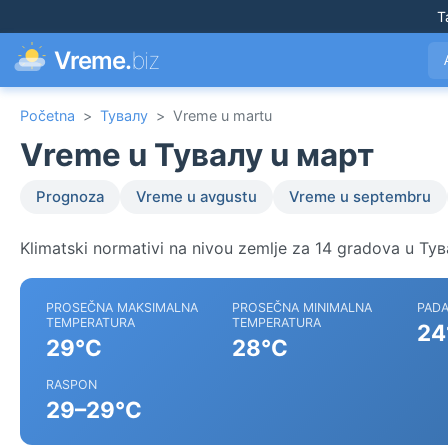
T
Vreme.
biz
Početna
>
Тувалу
>
Vreme u martu
Vreme u Тувалу u март
Prognoza
Vreme u avgustu
Vreme u septembru
Klimatski normativi na nivou zemlje za 14 gradova u Тув
PROSEČNA MAKSIMALNA
PROSEČNA MINIMALNA
PADA
TEMPERATURA
TEMPERATURA
24
29°C
28°C
RASPON
29–29°C