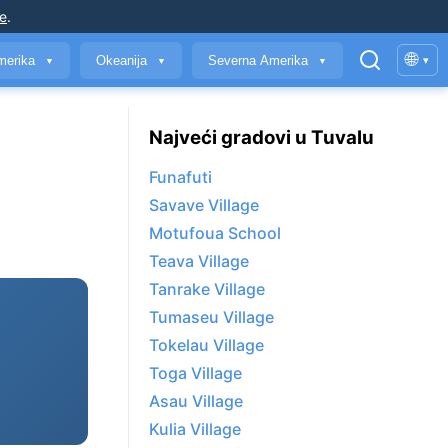
je
.
🌐
merika
Okeanija
Severna Amerika
▾
▼
▼
▼
Najveći gradovi u Tuvalu
Funafuti
Savave Village
Motufoua School
Teava Village
Tanrake Village
Tumaseu Village
Tokelau Village
Toga Village
Asau Village
Kulia Village