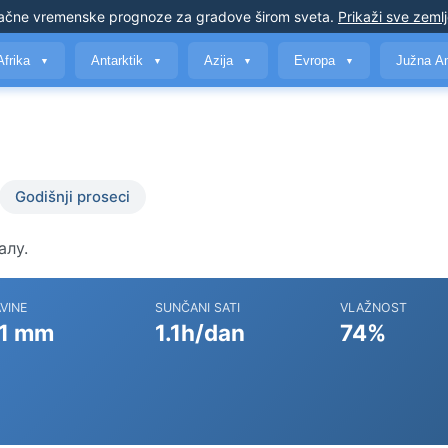
ačne vremenske prognoze
za gradove širom sveta
.
Prikaži sve zeml
Afrika
Antarktik
Azija
Evropa
Južna A
▼
▼
▼
▼
Godišnji proseci
алу.
VINE
SUNČANI SATI
VLAŽNOST
1 mm
1.1h/dan
74%