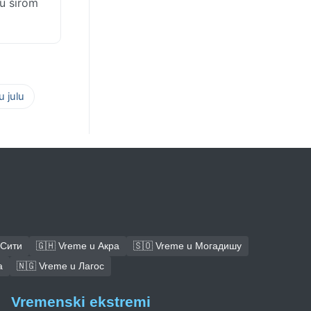
u širom
 julu
 Сити
🇬🇭 Vreme u Акра
🇸🇴 Vreme u Могадишу
а
🇳🇬 Vreme u Лагос
Vremenski ekstremi