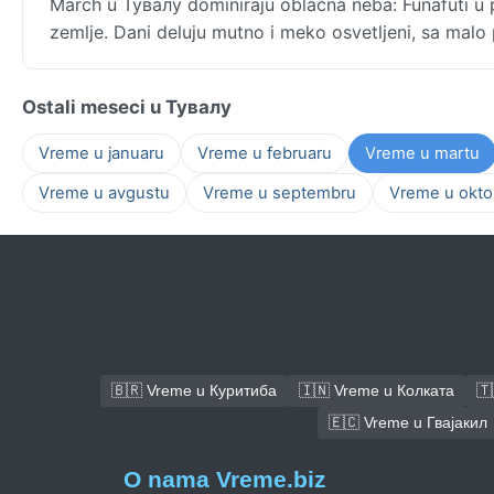
March u Тувалу dominiraju oblačna neba: Funafuti u
zemlje. Dani deluju mutno i meko osvetljeni, sa mal
Ostali meseci u Тувалу
Vreme u januaru
Vreme u februaru
Vreme u martu
Vreme u avgustu
Vreme u septembru
Vreme u okto
🇧🇷 Vreme u Куритиба
🇮🇳 Vreme u Колката
🇹
🇪🇨 Vreme u Гвајакил
O nama Vreme.biz