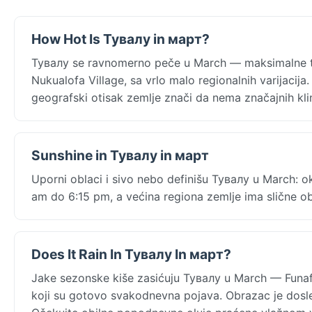
How Hot Is Тувалу in март?
Тувалу se ravnomerno peče u March — maksimalne t
Nukualofa Village, sa vrlo malo regionalnih varijaci
geografski otisak zemlje znači da nema značajnih kl
Sunshine in Тувалу in март
Uporni oblaci i sivo nebo definišu Тувалу u March: ok
am do 6:15 pm, a većina regiona zemlje ima slične obla
Does It Rain In Тувалу In март?
Jake sezonske kiše zasićuju Тувалу u March — Funa
koji su gotovo svakodnevna pojava. Obrazac je dos