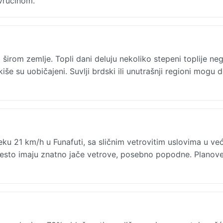
vrućinom.
širom zemlje. Topli dani deluju nekoliko stepeni toplije ne
še su uobičajeni. Suvlji brdski ili unutrašnji regioni mogu d
 21 km/h u Funafuti, sa sličnim vetrovitim uslovima u već
i često imaju znatno jače vetrove, posebno popodne. Planov