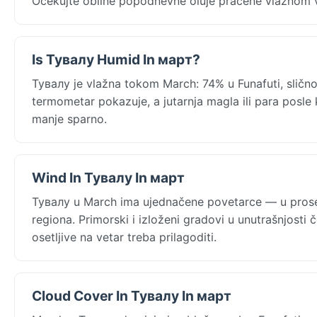
Očekujte obilne popodnevne oluje praćene vlažnom 
Is Тувалу Humid In март?
Тувалу je vlažna tokom March: 74% u Funafuti, slično 
termometar pokazuje, a jutarnja magla ili para posle ki
manje sparno.
Wind In Тувалу In март
Тувалу u March ima ujednačene povetarce — u proseku
regiona. Primorski i izloženi gradovi u unutrašnjost
osetljive na vetar treba prilagoditi.
Cloud Cover In Тувалу In март