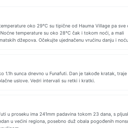
emperature oko 29°C su tipične od Hauma Village pa sve
ja. Noćne temperature su oko 28°C čak i tokom noći, a mali
imatskih džepova. Očekujte ujednačenu vrućinu danju i noću
o 1.1h sunca dnevno u Funafuti. Dan je takođe kratak, traje
čne uslove. Vedri intervali su retki i kratki.
futi u proseku ima 241mm padavina tokom 23 dana, s plju
ledan u većini regiona, posebno duž obala pogođenih mon