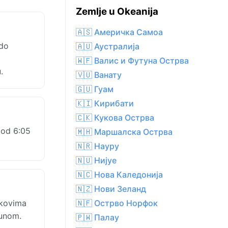
Zemlje u Okeanija
🇦🇸 Америчка Самоа
 do
🇦🇺 Аустралија
🇼🇫 Валис и Футуна Острва
.
🇻🇺 Ванату
🇬🇺 Гуам
🇰🇮 Кирибати
🇨🇰 Кукова Острва
 od 6:05
🇲🇭 Маршалска Острва
🇳🇷 Науру
🇳🇺 Нијуе
🇳🇨 Нова Каледонија
🇳🇿 Нови Зеланд
skovima
🇳🇫 Острво Норфок
sunom.
🇵🇼 Палау