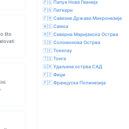
🇵🇬 Папуа Нова Гвинеја
🇵🇳 Питкерн
🇫🇲 Савезне Државе Микронезије
🇼🇸 Самоа
go što
🇲🇵 Северна Маријанска Острва
elovati
🇸🇧 Соломонова Острва
🇹🇰 Токелау
🇹🇴 Тонга
🇺🇲 Удаљена острва САД
🇫🇯 Фиџи
ini
🇵🇫 Француска Полинезија
e