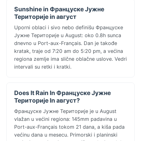
Sunshine in Француске Јужне
Територије in август
Uporni oblaci i sivo nebo definišu Француске
Јужне Територије u August: oko 0.8h sunca
dnevno u Port-aux-Français. Dan je takođe
kratak, traje od 7:20 am do 5:20 pm, a većina
regiona zemlje ima slične oblačne uslove. Vedri
intervali su retki i kratki.
Does It Rain In Француске Јужне
Територије In август?
Француске Јужне Територије je u August
vlažan u većini regiona: 145mm padavina u
Port-aux-Français tokom 21 dana, a kiša pada
većinu dana u mesecu. Primorski i planinski