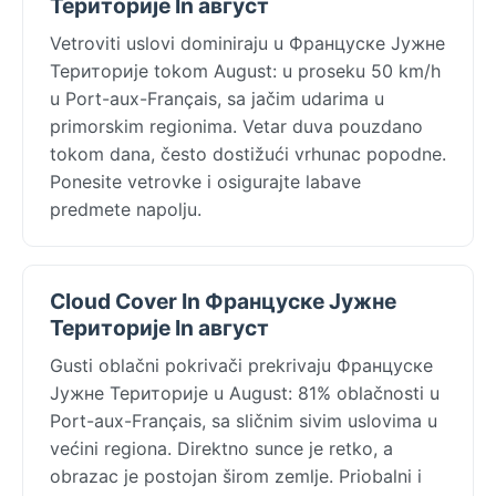
Територије In август
Vetroviti uslovi dominiraju u Француске Јужне
Територије tokom August: u proseku 50 km/h
u Port-aux-Français, sa jačim udarima u
primorskim regionima. Vetar duva pouzdano
tokom dana, često dostižući vrhunac popodne.
Ponesite vetrovke i osigurajte labave
predmete napolju.
Cloud Cover In Француске Јужне
Територије In август
Gusti oblačni pokrivači prekrivaju Француске
Јужне Територије u August: 81% oblačnosti u
Port-aux-Français, sa sličnim sivim uslovima u
većini regiona. Direktno sunce je retko, a
obrazac je postojan širom zemlje. Priobalni i