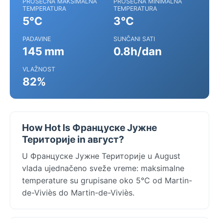
PROSEČNA MAKSIMALNA
PROSEČNA MINIMALNA
TEMPERATURA
TEMPERATURA
5°C
3°C
PADAVINE
SUNČANI SATI
145 mm
0.8h/dan
VLAŽNOST
82%
How Hot Is Француске Јужне
Територије in август?
U Француске Јужне Територије u August
vlada ujednačeno sveže vreme: maksimalne
temperature su grupisane oko 5°C od Martin-
de-Viviès do Martin-de-Viviès.