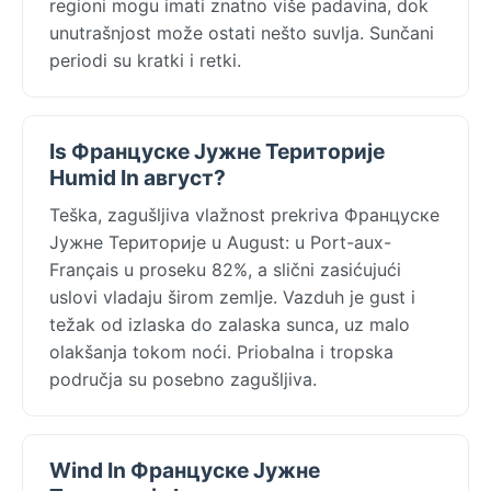
regioni mogu imati znatno više padavina, dok
unutrašnjost može ostati nešto suvlja. Sunčani
periodi su kratki i retki.
Is Француске Јужне Територије
Humid In август?
Teška, zagušljiva vlažnost prekriva Француске
Јужне Територије u August: u Port-aux-
Français u proseku 82%, a slični zasićujući
uslovi vladaju širom zemlje. Vazduh je gust i
težak od izlaska do zalaska sunca, uz malo
olakšanja tokom noći. Priobalna i tropska
područja su posebno zagušljiva.
Wind In Француске Јужне