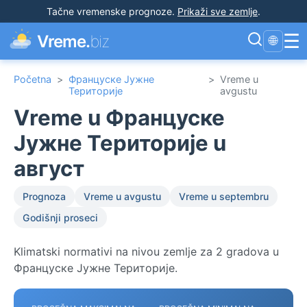
Tačne vremenske prognoze
.
Prikaži sve zemlje
.
☰
Vreme.
biz
🌐
Početna
>
Француске Јужне
>
Vreme u
Територије
avgustu
Vreme u Француске
Јужне Територије u
август
Prognoza
Vreme u avgustu
Vreme u septembru
Godišnji proseci
Klimatski normativi na nivou zemlje za 2 gradova u
Француске Јужне Територије.