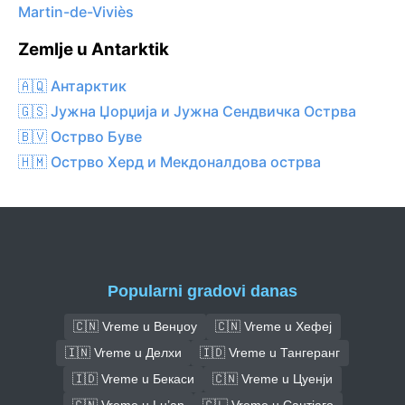
Martin-de-Viviès
Zemlje u Antarktik
🇦🇶 Антарктик
🇬🇸 Јужна Џорџија и Јужна Сендвичка Острва
🇧🇻 Острво Буве
🇭🇲 Острво Херд и Мекдоналдова острва
Popularni gradovi danas
🇨🇳 Vreme u Венџоу
🇨🇳 Vreme u Хефеј
🇮🇳 Vreme u Делхи
🇮🇩 Vreme u Тангеранг
🇮🇩 Vreme u Бекаси
🇨🇳 Vreme u Цуенји
🇨🇳 Vreme u Lu’an
🇨🇱 Vreme u Сантјаго