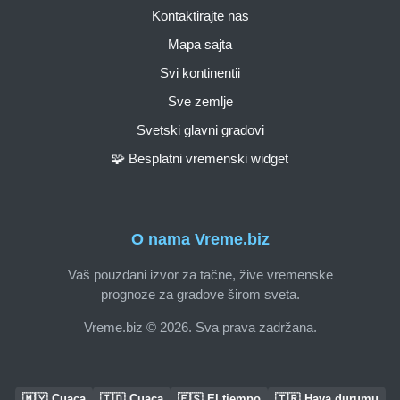
Kontaktirajte nas
Mapa sajta
Svi kontinentii
Sve zemlje
Svetski glavni gradovi
🧩 Besplatni vremenski widget
O nama Vreme.biz
Vaš pouzdani izvor za tačne, žive vremenske
prognoze za gradove širom sveta.
Vreme.biz © 2026. Sva prava zadržana.
🇲🇾
🇮🇩
🇪🇸
🇹🇷
Cuaca
Cuaca
El tiempo
Hava durumu