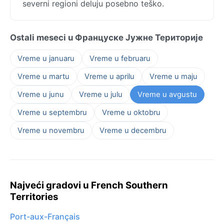
severni regioni deluju posebno teško.
Ostali meseci u Француске Јужне Територије
Vreme u januaru
Vreme u februaru
Vreme u martu
Vreme u aprilu
Vreme u maju
Vreme u junu
Vreme u julu
Vreme u avgustu
Vreme u septembru
Vreme u oktobru
Vreme u novembru
Vreme u decembru
Najveći gradovi u French Southern
Territories
Port-aux-Français