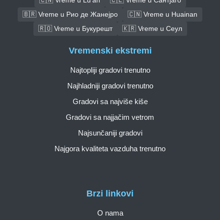
🇧🇷 Vreme u Рио де Жанејро
🇨🇳 Vreme u Huainan
🇷🇴 Vreme u Букурешт
🇰🇷 Vreme u Сеул
Vremenski ekstremi
Najtopliji gradovi trenutno
Najhladniji gradovi trenutno
Gradovi sa najviše kiše
Gradovi sa najjačim vetrom
Najsunčaniji gradovi
Najgora kvaliteta vazduha trenutno
Brzi linkovi
O nama