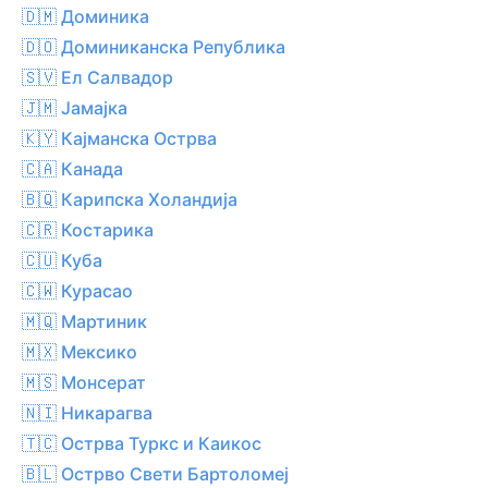
🇩🇲 Доминика
🇩🇴 Доминиканска Република
🇸🇻 Ел Салвадор
🇯🇲 Јамајка
🇰🇾 Кајманска Острва
🇨🇦 Канада
🇧🇶 Карипска Холандија
🇨🇷 Костарика
🇨🇺 Куба
🇨🇼 Курасао
🇲🇶 Мартиник
🇲🇽 Мексико
🇲🇸 Монсерат
🇳🇮 Никарагва
🇹🇨 Острва Туркс и Каикос
🇧🇱 Острво Свети Бартоломеј