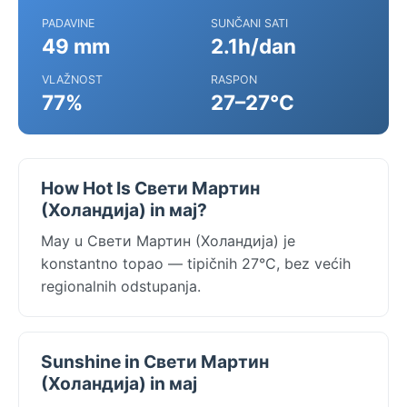
PADAVINE
SUNČANI SATI
49 mm
2.1h/dan
VLAŽNOST
RASPON
77%
27–27°C
How Hot Is Свети Мартин
(Холандија) in мај?
May u Свети Мартин (Холандија) je
konstantno topao — tipičnih 27°C, bez većih
regionalnih odstupanja.
Sunshine in Свети Мартин
(Холандија) in мај