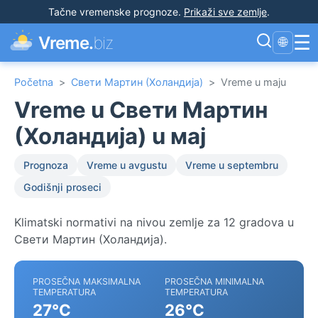
Tačne vremenske prognoze
.
Prikaži sve zemlje
.
☰
Vreme.
biz
🌐
Početna
>
Свети Мартин (Холандија)
>
Vreme u maju
Vreme u Свети Мартин
(Холандија) u мај
Prognoza
Vreme u avgustu
Vreme u septembru
Godišnji proseci
Klimatski normativi na nivou zemlje za 12 gradova u
Свети Мартин (Холандија).
PROSEČNA MAKSIMALNA
PROSEČNA MINIMALNA
TEMPERATURA
TEMPERATURA
27°C
26°C