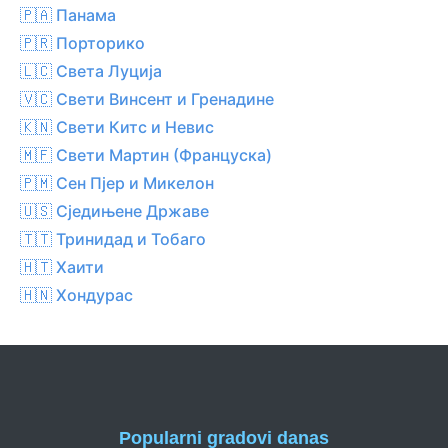
🇵🇦 Панама
🇵🇷 Порторико
🇱🇨 Света Луција
🇻🇨 Свети Винсент и Гренадине
🇰🇳 Свети Китс и Невис
🇲🇫 Свети Мартин (Француска)
🇵🇲 Сен Пјер и Микелон
🇺🇸 Сједињене Државе
🇹🇹 Тринидад и Тобаго
🇭🇹 Хаити
🇭🇳 Хондурас
Popularni gradovi danas