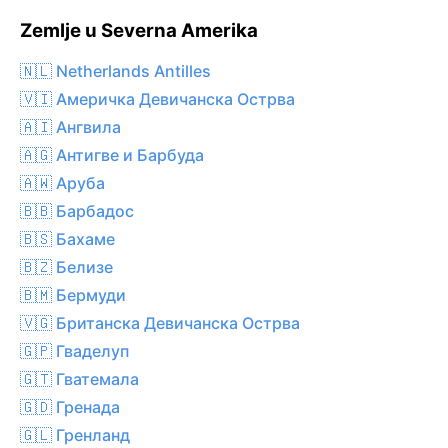
Zemlje u Severna Amerika
🇳🇱 Netherlands Antilles
🇻🇮 Америчка Девичанска Острва
🇦🇮 Ангвила
🇦🇬 Антигве и Барбуда
🇦🇼 Аруба
🇧🇧 Барбадос
🇧🇸 Бахаме
🇧🇿 Белизе
🇧🇲 Бермуди
🇻🇬 Британска Девичанска Острва
🇬🇵 Гваделуп
🇬🇹 Гватемала
🇬🇩 Гренада
🇬🇱 Гренланд