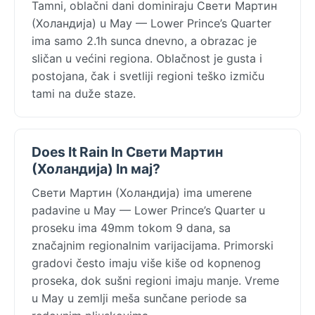
Tamni, oblačni dani dominiraju Свети Мартин
(Холандија) u May — Lower Prince’s Quarter
ima samo 2.1h sunca dnevno, a obrazac je
sličan u većini regiona. Oblačnost je gusta i
postojana, čak i svetliji regioni teško izmiču
tami na duže staze.
Does It Rain In Свети Мартин
(Холандија) In мај?
Свети Мартин (Холандија) ima umerene
padavine u May — Lower Prince’s Quarter u
proseku ima 49mm tokom 9 dana, sa
značajnim regionalnim varijacijama. Primorski
gradovi često imaju više kiše od kopnenog
proseka, dok sušni regioni imaju manje. Vreme
u May u zemlji meša sunčane periode sa