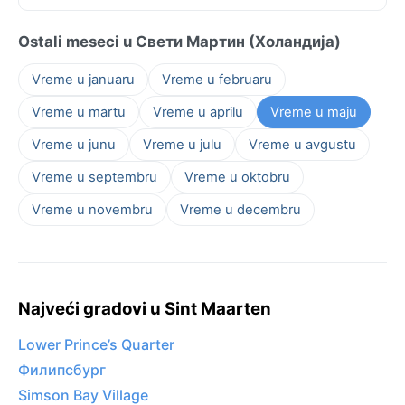
Ostali meseci u Свети Мартин (Холандија)
Vreme u januaru
Vreme u februaru
Vreme u martu
Vreme u aprilu
Vreme u maju
Vreme u junu
Vreme u julu
Vreme u avgustu
Vreme u septembru
Vreme u oktobru
Vreme u novembru
Vreme u decembru
Najveći gradovi u Sint Maarten
Lower Prince’s Quarter
Филипсбург
Simson Bay Village