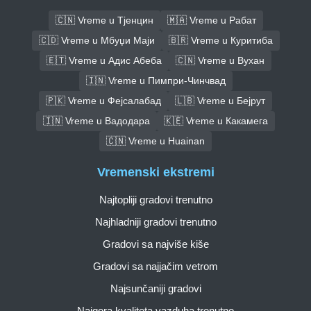
🇨🇳 Vreme u Тјенцин
🇲🇦 Vreme u Рабат
🇨🇩 Vreme u Мбуџи Маји
🇧🇷 Vreme u Куритиба
🇪🇹 Vreme u Адис Абеба
🇨🇳 Vreme u Вухан
🇮🇳 Vreme u Пимпри-Чинчвад
🇵🇰 Vreme u Фејсалабад
🇱🇧 Vreme u Бејрут
🇮🇳 Vreme u Вадодара
🇰🇪 Vreme u Какамега
🇨🇳 Vreme u Huainan
Vremenski ekstremi
Najtopliji gradovi trenutno
Najhladniji gradovi trenutno
Gradovi sa najviše kiše
Gradovi sa najjačim vetrom
Najsunčaniji gradovi
Najgora kvaliteta vazduha trenutno