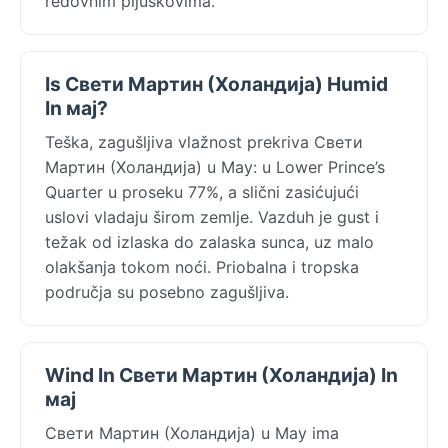
redovnim pljuskovima.
Is Свети Мартин (Холандија) Humid
In мај?
Teška, zagušljiva vlažnost prekriva Свети
Мартин (Холандија) u May: u Lower Prince’s
Quarter u proseku 77%, a slični zasićujući
uslovi vladaju širom zemlje. Vazduh je gust i
težak od izlaska do zalaska sunca, uz malo
olakšanja tokom noći. Priobalna i tropska
područja su posebno zagušljiva.
Wind In Свети Мартин (Холандија) In
мај
Свети Мартин (Холандија) u May ima