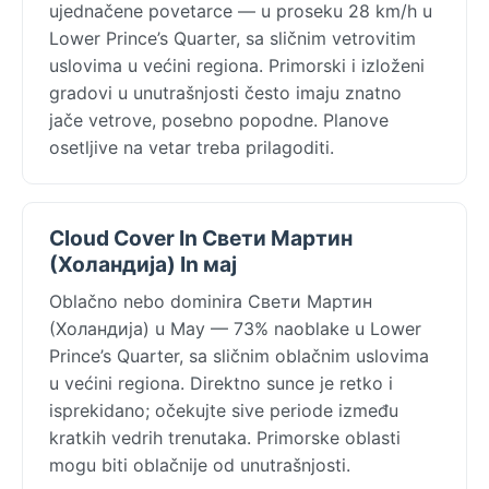
ujednačene povetarce — u proseku 28 km/h u
Lower Prince’s Quarter, sa sličnim vetrovitim
uslovima u većini regiona. Primorski i izloženi
gradovi u unutrašnjosti često imaju znatno
jače vetrove, posebno popodne. Planove
osetljive na vetar treba prilagoditi.
Cloud Cover In Свети Мартин
(Холандија) In мај
Oblačno nebo dominira Свети Мартин
(Холандија) u May — 73% naoblake u Lower
Prince’s Quarter, sa sličnim oblačnim uslovima
u većini regiona. Direktno sunce je retko i
isprekidano; očekujte sive periode između
kratkih vedrih trenutaka. Primorske oblasti
mogu biti oblačnije od unutrašnjosti.