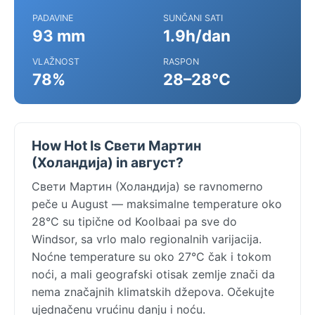
PADAVINE
SUNČANI SATI
93 mm
1.9h/dan
VLAŽNOST
RASPON
78%
28–28°C
How Hot Is Свети Мартин
(Холандија) in август?
Свети Мартин (Холандија) se ravnomerno
peče u August — maksimalne temperature oko
28°C su tipične od Koolbaai pa sve do
Windsor, sa vrlo malo regionalnih varijacija.
Noćne temperature su oko 27°C čak i tokom
noći, a mali geografski otisak zemlje znači da
nema značajnih klimatskih džepova. Očekujte
ujednačenu vrućinu danju i noću.