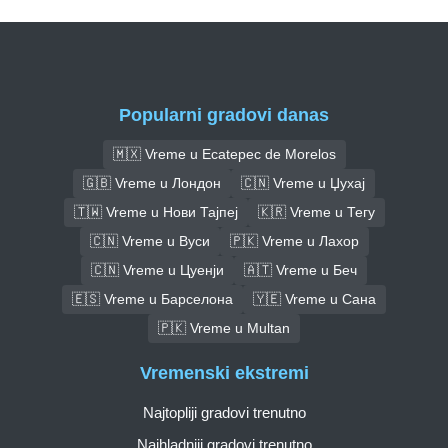
Popularni gradovi danas
🇲🇽 Vreme u Ecatepec de Morelos
🇬🇧 Vreme u Лондон
🇨🇳 Vreme u Џухај
🇹🇼 Vreme u Нови Тајпеј
🇰🇷 Vreme u Тегу
🇨🇳 Vreme u Вуси
🇵🇰 Vreme u Лахор
🇨🇳 Vreme u Цуенји
🇦🇹 Vreme u Беч
🇪🇸 Vreme u Барселона
🇾🇪 Vreme u Сана
🇵🇰 Vreme u Multan
Vremenski ekstremi
Najtopliji gradovi trenutno
Najhladniji gradovi trenutno