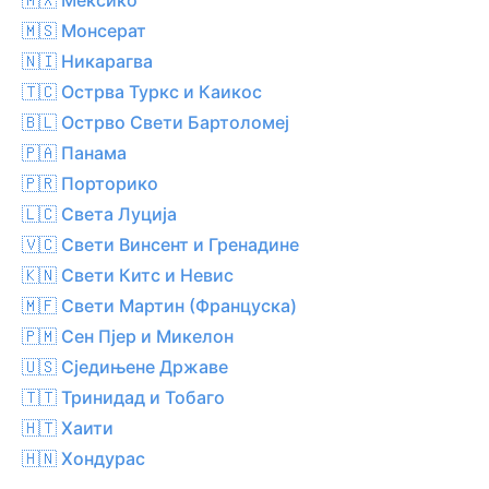
🇲🇸 Монсерат
🇳🇮 Никарагва
🇹🇨 Острва Туркс и Каикос
🇧🇱 Острво Свети Бартоломеј
🇵🇦 Панама
🇵🇷 Порторико
🇱🇨 Света Луција
🇻🇨 Свети Винсент и Гренадине
🇰🇳 Свети Китс и Невис
🇲🇫 Свети Мартин (Француска)
🇵🇲 Сен Пјер и Микелон
🇺🇸 Сједињене Државе
🇹🇹 Тринидад и Тобаго
🇭🇹 Хаити
🇭🇳 Хондурас