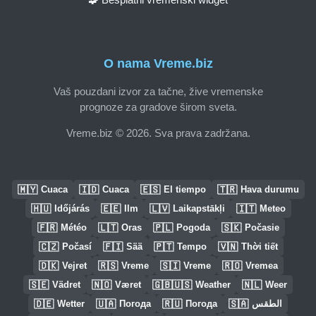
O nama Vreme.biz
Vaš pouzdani izvor za tačne, žive vremenske
prognoze za gradove širom sveta.
Vreme.biz © 2026. Sva prava zadržana.
🇲🇾
🇮🇩
🇪🇸
🇹🇷
Cuaca
Cuaca
El tiempo
Hava durumu
🇭🇺
🇪🇪
🇱🇻
🇮🇹
Időjárás
Ilm
Laikapstākļi
Meteo
🇫🇷
🇱🇹
🇵🇱
🇸🇰
Météo
Oras
Pogoda
Počasie
🇨🇿
🇫🇮
🇵🇹
🇻🇳
Počasí
Sää
Tempo
Thời tiết
🇩🇰
🇷🇸
🇸🇮
🇷🇴
Vejret
Vreme
Vreme
Vremea
🇸🇪
🇳🇴
🇬🇧🇺🇸
🇳🇱
Vädret
Været
Weather
Weer
🇩🇪
🇺🇦
🇷🇺
🇸🇦
Wetter
Погода
Погода
الطقس