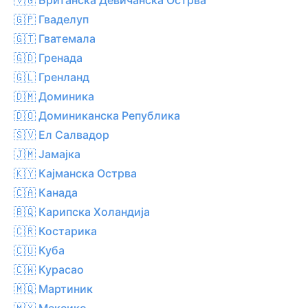
🇬🇵 Гваделуп
🇬🇹 Гватемала
🇬🇩 Гренада
🇬🇱 Гренланд
🇩🇲 Доминика
🇩🇴 Доминиканска Република
🇸🇻 Ел Салвадор
🇯🇲 Јамајка
🇰🇾 Кајманска Острва
🇨🇦 Канада
🇧🇶 Карипска Холандија
🇨🇷 Костарика
🇨🇺 Куба
🇨🇼 Курасао
🇲🇶 Мартиник
🇲🇽 Мексико