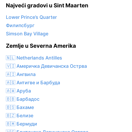
Najveći gradovi u Sint Maarten
Lower Prince’s Quarter
Филипсбург
Simson Bay Village
Zemlje u Severna Amerika
🇳🇱 Netherlands Antilles
🇻🇮 Америчка Девичанска Острва
🇦🇮 Ангвила
🇦🇬 Антигве и Барбуда
🇦🇼 Аруба
🇧🇧 Барбадос
🇧🇸 Бахаме
🇧🇿 Белизе
🇧🇲 Бермуди
🇻🇬 Британска Девичанска Острва