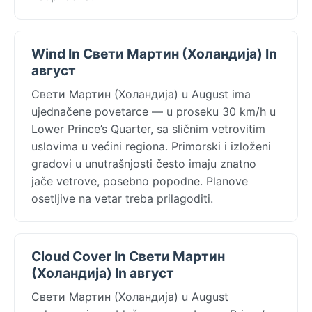
Wind In Свети Мартин (Холандија) In
август
Свети Мартин (Холандија) u August ima
ujednačene povetarce — u proseku 30 km/h u
Lower Prince’s Quarter, sa sličnim vetrovitim
uslovima u većini regiona. Primorski i izloženi
gradovi u unutrašnjosti često imaju znatno
jače vetrove, posebno popodne. Planove
osetljive na vetar treba prilagoditi.
Cloud Cover In Свети Мартин
(Холандија) In август
Свети Мартин (Холандија) u August