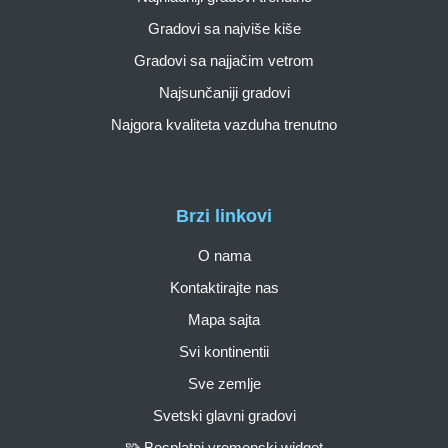
Gradovi sa najviše kiše
Gradovi sa najjačim vetrom
Najsunčaniji gradovi
Najgora kvaliteta vazduha trenutno
Brzi linkovi
O nama
Kontaktirajte nas
Mapa sajta
Svi kontinentii
Sve zemlje
Svetski glavni gradovi
🧩 Besplatni vremenski widget