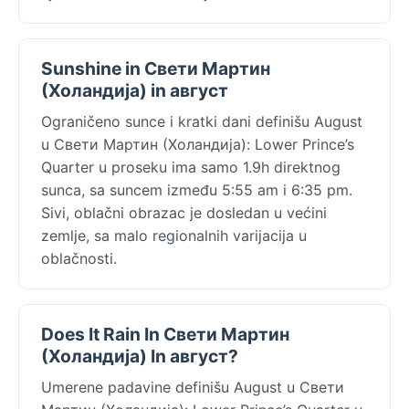
Sunshine in Свети Мартин
(Холандија) in август
Ograničeno sunce i kratki dani definišu August
u Свети Мартин (Холандија): Lower Prince’s
Quarter u proseku ima samo 1.9h direktnog
sunca, sa suncem između 5:55 am i 6:35 pm.
Sivi, oblačni obrazac je dosledan u većini
zemlje, sa malo regionalnih varijacija u
oblačnosti.
Does It Rain In Свети Мартин
(Холандија) In август?
Umerene padavine definišu August u Свети