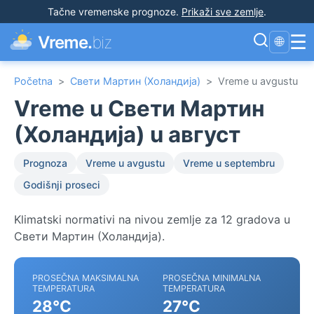
Tačne vremenske prognoze
.
Prikaži sve zemlje
.
☰
Vreme.
biz
🌐
Početna
>
Свети Мартин (Холандија)
>
Vreme u avgustu
Vreme u Свети Мартин
(Холандија) u август
Prognoza
Vreme u avgustu
Vreme u septembru
Godišnji proseci
Klimatski normativi na nivou zemlje za 12 gradova u
Свети Мартин (Холандија).
PROSEČNA MAKSIMALNA
PROSEČNA MINIMALNA
TEMPERATURA
TEMPERATURA
28°C
27°C