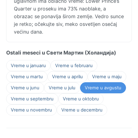
uglavnom ima oblačno vreme: Lower Prince’s
Quarter u proseku ima 73% naoblake, a
obrazac se ponavlja širom zemlje. Vedro sunce
je retko; očekujte siv, meko osvetljen osećaj
većinu dana.
Ostali meseci u Свети Мартин (Холандија)
Vreme u januaru
Vreme u februaru
Vreme u martu
Vreme u aprilu
Vreme u maju
Vreme u junu
Vreme u julu
Vreme u avgustu
Vreme u septembru
Vreme u oktobru
Vreme u novembru
Vreme u decembru