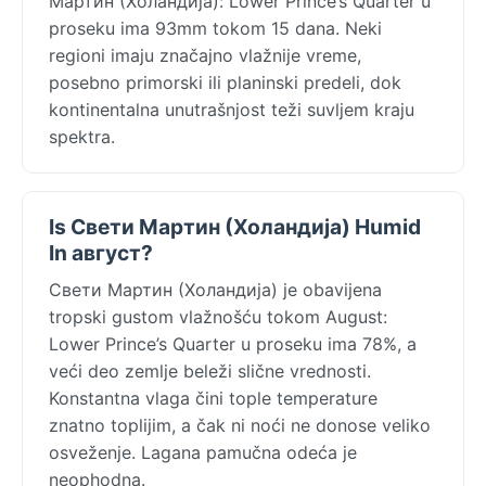
Мартин (Холандија): Lower Prince’s Quarter u
proseku ima 93mm tokom 15 dana. Neki
regioni imaju značajno vlažnije vreme,
posebno primorski ili planinski predeli, dok
kontinentalna unutrašnjost teži suvljem kraju
spektra.
Is Свети Мартин (Холандија) Humid
In август?
Свети Мартин (Холандија) je obavijena
tropski gustom vlažnošću tokom August:
Lower Prince’s Quarter u proseku ima 78%, a
veći deo zemlje beleži slične vrednosti.
Konstantna vlaga čini tople temperature
znatno toplijim, a čak ni noći ne donose veliko
osveženje. Lagana pamučna odeća je
neophodna.