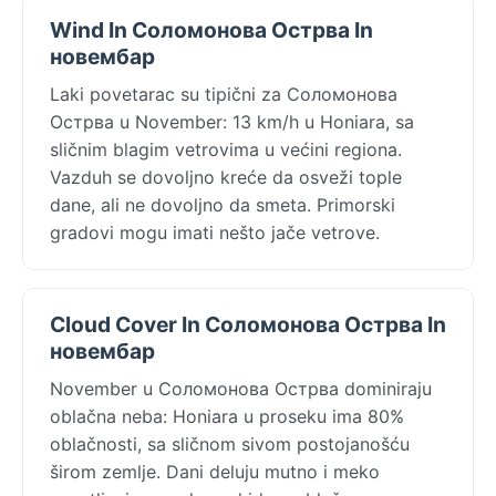
Wind In Соломонова Острва In
новембар
Laki povetarac su tipični za Соломонова
Острва u November: 13 km/h u Honiara, sa
sličnim blagim vetrovima u većini regiona.
Vazduh se dovoljno kreće da osveži tople
dane, ali ne dovoljno da smeta. Primorski
gradovi mogu imati nešto jače vetrove.
Cloud Cover In Соломонова Острва In
новембар
November u Соломонова Острва dominiraju
oblačna neba: Honiara u proseku ima 80%
oblačnosti, sa sličnom sivom postojanošću
širom zemlje. Dani deluju mutno i meko