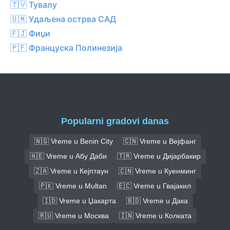
🇹🇻 Тувалу
🇺🇲 Удаљена острва САД
🇫🇯 Фиџи
🇵🇫 Француска Полинезија
Popularni gradovi danas
🇳🇬 Vreme u Benin City
🇨🇳 Vreme u Вејфанг
🇦🇪 Vreme u Абу Даби
🇹🇷 Vreme u Дијарбакир
🇿🇦 Vreme u Кејптаун
🇨🇳 Vreme u Куенминг
🇵🇰 Vreme u Multan
🇪🇨 Vreme u Гвајакил
🇮🇩 Vreme u Џакарта
🇧🇩 Vreme u Дака
🇷🇺 Vreme u Москва
🇮🇳 Vreme u Колката