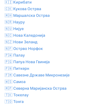
🇰🇮 Кирибати
🇨🇰 Кукова Острва
🇲🇭 Маршалска Острва
🇳🇷 Науру
🇳🇺 Нијуе
🇳🇨 Нова Каледонија
🇳🇿 Нови Зеланд
🇳🇫 Острво Норфок
🇵🇼 Палау
🇵🇬 Папуа Нова Гвинеја
🇵🇳 Питкерн
🇫🇲 Савезне Државе Микронезије
🇼🇸 Самоа
🇲🇵 Северна Маријанска Острва
🇹🇰 Токелау
🇹🇴 Тонга