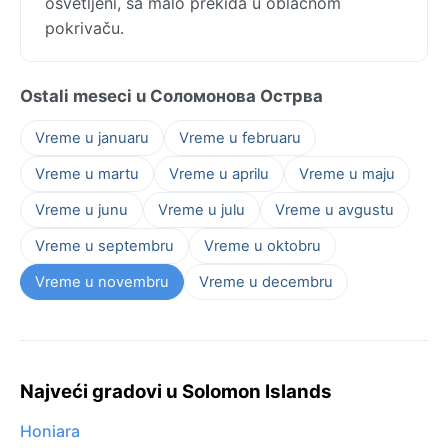
osvetljeni, sa malo prekida u oblačnom
pokrivaču.
Ostali meseci u Соломонова Острва
Vreme u januaru
Vreme u februaru
Vreme u martu
Vreme u aprilu
Vreme u maju
Vreme u junu
Vreme u julu
Vreme u avgustu
Vreme u septembru
Vreme u oktobru
Vreme u novembru
Vreme u decembru
Najveći gradovi u Solomon Islands
Honiara