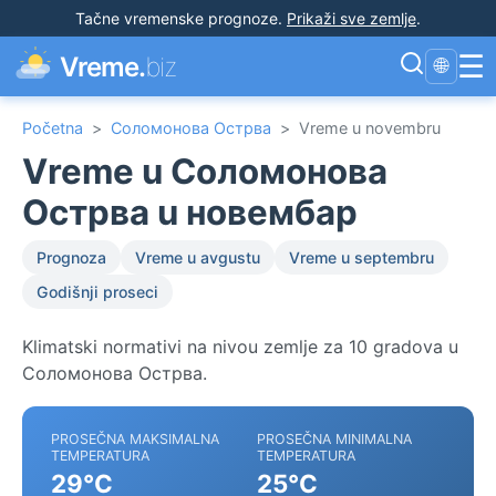
Tačne vremenske prognoze
.
Prikaži sve zemlje
.
☰
Vreme.
biz
🌐
Početna
>
Соломонова Острва
>
Vreme u novembru
Vreme u Соломонова
Острва u новембар
Prognoza
Vreme u avgustu
Vreme u septembru
Godišnji proseci
Klimatski normativi na nivou zemlje za 10 gradova u
Соломонова Острва.
PROSEČNA MAKSIMALNA
PROSEČNA MINIMALNA
TEMPERATURA
TEMPERATURA
29°C
25°C