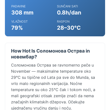
PADAVINE
SUNČANI SATI
308 mm
0.8h/dan
VLAŽNOST
RASPON
79%
28–30°C
How Hot Is Соломонова Острва in
новембар?
Соломонова Острва se ravnomerno peče u
November — maksimalne temperature oko
29°C su tipične od Lata pa sve do Munda, sa
vrlo malo regionalnih varijacija. Noćne
temperature su oko 25°C čak i tokom noći, a
mali geografski otisak zemlje znači da nema
značajnih klimatskih džepova. Očekujte
ujednačenu vrućinu danju i noću.