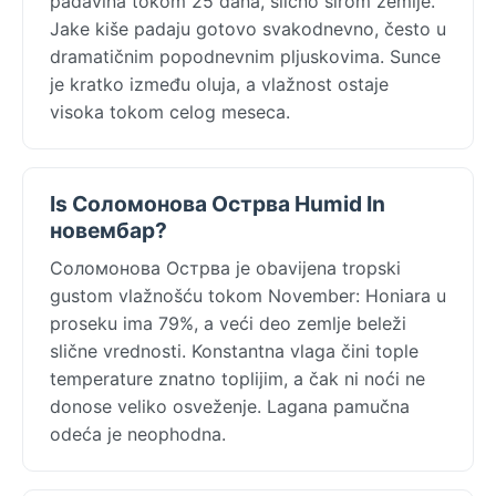
padavina tokom 25 dana, slično širom zemlje.
Jake kiše padaju gotovo svakodnevno, često u
dramatičnim popodnevnim pljuskovima. Sunce
je kratko između oluja, a vlažnost ostaje
visoka tokom celog meseca.
Is Соломонова Острва Humid In
новембар?
Соломонова Острва je obavijena tropski
gustom vlažnošću tokom November: Honiara u
proseku ima 79%, a veći deo zemlje beleži
slične vrednosti. Konstantna vlaga čini tople
temperature znatno toplijim, a čak ni noći ne
donose veliko osveženje. Lagana pamučna
odeća je neophodna.