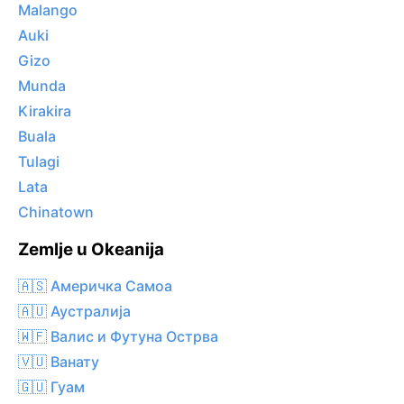
Malango
Auki
Gizo
Munda
Kirakira
Buala
Tulagi
Lata
Chinatown
Zemlje u Okeanija
🇦🇸 Америчка Самоа
🇦🇺 Аустралија
🇼🇫 Валис и Футуна Острва
🇻🇺 Ванату
🇬🇺 Гуам