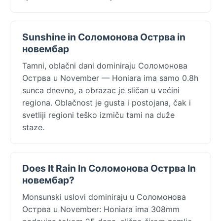
Sunshine in Соломонова Острва in
новембар
Tamni, oblačni dani dominiraju Соломонова
Острва u November — Honiara ima samo 0.8h
sunca dnevno, a obrazac je sličan u većini
regiona. Oblačnost je gusta i postojana, čak i
svetliji regioni teško izmiču tami na duže
staze.
Does It Rain In Соломонова Острва In
новембар?
Monsunski uslovi dominiraju u Соломонова
Острва u November: Honiara ima 308mm