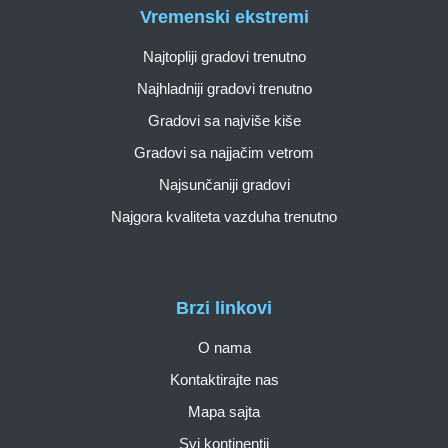
Vremenski ekstremi
Najtopliji gradovi trenutno
Najhladniji gradovi trenutno
Gradovi sa najviše kiše
Gradovi sa najjačim vetrom
Najsunčaniji gradovi
Najgora kvaliteta vazduha trenutno
Brzi linkovi
O nama
Kontaktirajte nas
Mapa sajta
Svi kontinentii