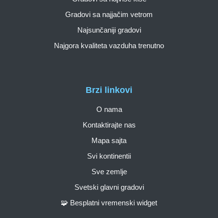
Gradovi sa najjačim vetrom
Najsunčaniji gradovi
Najgora kvaliteta vazduha trenutno
Brzi linkovi
O nama
Kontaktirajte nas
Mapa sajta
Svi kontinentii
Sve zemlje
Svetski glavni gradovi
🧩 Besplatni vremenski widget