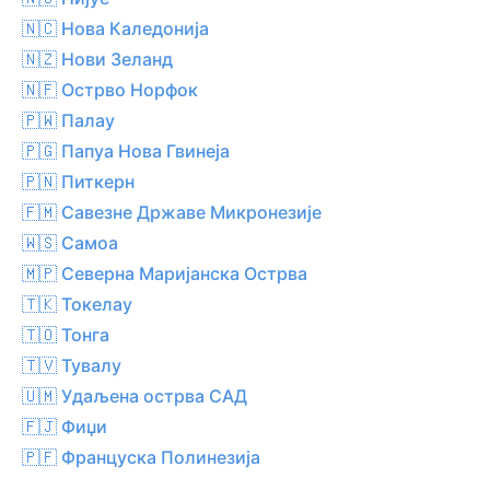
🇳🇨 Нова Каледонија
🇳🇿 Нови Зеланд
🇳🇫 Острво Норфок
🇵🇼 Палау
🇵🇬 Папуа Нова Гвинеја
🇵🇳 Питкерн
🇫🇲 Савезне Државе Микронезије
🇼🇸 Самоа
🇲🇵 Северна Маријанска Острва
🇹🇰 Токелау
🇹🇴 Тонга
🇹🇻 Тувалу
🇺🇲 Удаљена острва САД
🇫🇯 Фиџи
🇵🇫 Француска Полинезија