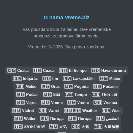
O nama Vreme.biz
Vaš pouzdani izvor za tačne, žive vremenske
prognoze za gradove širom sveta.
Vreme.biz © 2026. Sva prava zadržana.
🇲🇾
🇮🇩
🇪🇸
🇹🇷
Cuaca
Cuaca
El tiempo
Hava durumu
🇭🇺
🇪🇪
🇱🇻
🇮🇹
Időjárás
Ilm
Laikapstākļi
Meteo
🇫🇷
🇱🇹
🇵🇱
🇸🇰
Météo
Oras
Pogoda
Počasie
🇨🇿
🇫🇮
🇵🇹
🇻🇳
Počasí
Sää
Tempo
Thời tiết
🇩🇰
🇷🇸
🇸🇮
🇷🇴
Vejret
Vreme
Vreme
Vremea
🇸🇪
🇳🇴
🇬🇧🇺🇸
🇳🇱
Vädret
Været
Weather
Weer
🇩🇪
🇺🇦
🇷🇺
🇸🇦
Wetter
Погода
Погода
الطقس
🇹🇭
🇯🇵
🇭🇰
🇹🇼
สภาพอากาศ
天気
天氣
天氣預報