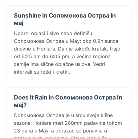
Sunshine in Соломонова Острва in
мај
Uporni oblaci i sivo nebo definišu
Соломонова Острва u May: oko 0.9h sunca
dnevno u Honiara. Dan je takođe kratak, traje
od 6:25 am do 6:05 pm, a većina regiona
zemlje ima slične oblačne uslove. Vedri
intervali su retki i kratki.
Does It Rain In Соломонова Острва In
мај?
Соломонова Острва je u srcu svoje kišne
sezone: Honiara meri 260mm padavina tokom
23 dana u May, a obrazac se ponavlja u