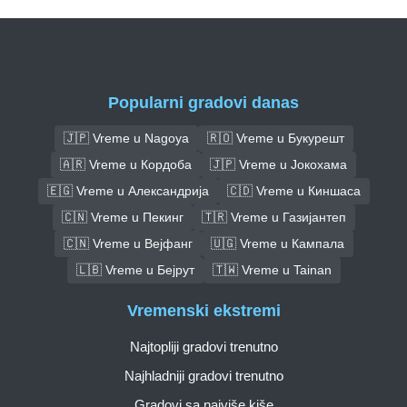
Popularni gradovi danas
🇯🇵 Vreme u Nagoya
🇷🇴 Vreme u Букурешт
🇦🇷 Vreme u Кордоба
🇯🇵 Vreme u Јокохама
🇪🇬 Vreme u Александрија
🇨🇩 Vreme u Киншаса
🇨🇳 Vreme u Пекинг
🇹🇷 Vreme u Газијантеп
🇨🇳 Vreme u Вејфанг
🇺🇬 Vreme u Кампала
🇱🇧 Vreme u Бејрут
🇹🇼 Vreme u Tainan
Vremenski ekstremi
Najtopliji gradovi trenutno
Najhladniji gradovi trenutno
Gradovi sa najviše kiše