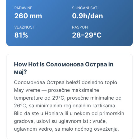
PADAVINE
SUNČANI SATI
260 mm
0.9h/dan
VLAŽNOST
RASPON
81%
28–29°C
How Hot Is Соломонова Острва in
мај?
Соломонова Острва beleži dosledno toplo
May vreme — prosečne maksimalne
temperature od 29°C, prosečne minimalne od
26°C, sa minimalnim regionalnim razlikama.
Bilo da ste u Honiara ili u nekom od primorskih
gradova, uslovi su uglavnom isti: vruće,
uglavnom vedro, sa malo noćnog osveženja.