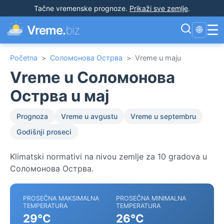
Tačne vremenske prognoze
.
Prikaži sve zemlje
.
☰
Vreme.
biz
🌐
Početna
>
Соломонова Острва
>
Vreme u maju
Vreme u Соломонова
Острва u мај
Prognoza
Vreme u avgustu
Vreme u septembru
Godišnji proseci
Klimatski normativi na nivou zemlje za 10 gradova u
Соломонова Острва.
PROSEČNA MAKSIMALNA
PROSEČNA MINIMALNA
TEMPERATURA
TEMPERATURA
29°C
26°C