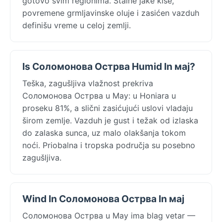
gotovo svim regionima. Stalne jake kiše,
povremene grmljavinske oluje i zasićen vazduh
definišu vreme u celoj zemlji.
Is Соломонова Острва Humid In мај?
Teška, zagušljiva vlažnost prekriva
Соломонова Острва u May: u Honiara u
proseku 81%, a slični zasićujući uslovi vladaju
širom zemlje. Vazduh je gust i težak od izlaska
do zalaska sunca, uz malo olakšanja tokom
noći. Priobalna i tropska područja su posebno
zagušljiva.
Wind In Соломонова Острва In мај
Соломонова Острва u May ima blag vetar —