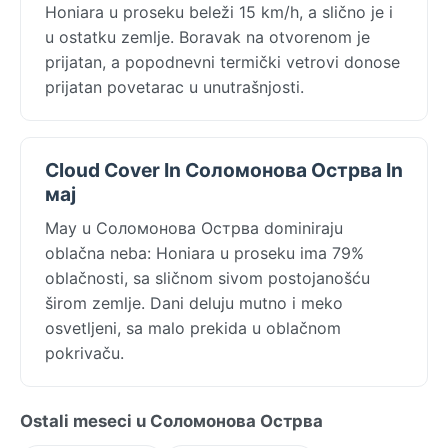
Honiara u proseku beleži 15 km/h, a slično je i
u ostatku zemlje. Boravak na otvorenom je
prijatan, a popodnevni termički vetrovi donose
prijatan povetarac u unutrašnjosti.
Cloud Cover In Соломонова Острва In
мај
May u Соломонова Острва dominiraju
oblačna neba: Honiara u proseku ima 79%
oblačnosti, sa sličnom sivom postojanošću
širom zemlje. Dani deluju mutno i meko
osvetljeni, sa malo prekida u oblačnom
pokrivaču.
Ostali meseci u Соломонова Острва