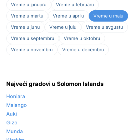
Vreme u januaru
Vreme u februaru
Vreme u martu
Vreme u aprilu
Vreme u maju
Vreme u junu
Vreme u julu
Vreme u avgustu
Vreme u septembru
Vreme u oktobru
Vreme u novembru
Vreme u decembru
Najveći gradovi u Solomon Islands
Honiara
Malango
Auki
Gizo
Munda