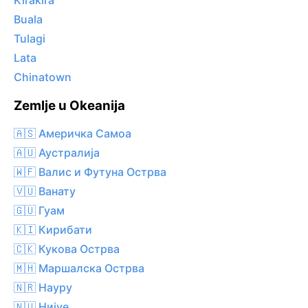
Kirakira
Buala
Tulagi
Lata
Chinatown
Zemlje u Okeanija
🇦🇸 Америчка Самоа
🇦🇺 Аустралија
🇼🇫 Валис и Футуна Острва
🇻🇺 Ванату
🇬🇺 Гуам
🇰🇮 Кирибати
🇨🇰 Кукова Острва
🇲🇭 Маршалска Острва
🇳🇷 Науру
🇳🇺 Нијуе