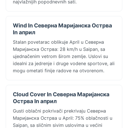
najvlažnijih popodnevnih sati.
Wind In Северна Маријанска Острва
In април
Stalan povetarac oblikuje April u Северна
Маријанска Острва: 28 km/h u Saipan, sa
ujednačenim vetrom širom zemlje. Uslovi su
idealni za jedrenje i druge vodene sportove, ali
mogu ometati finije radove na otvorenom.
Cloud Cover In Северна Маријанска
Острва In април
Gusti oblačni pokrivači prekrivaju Северна
Маријанска Острва u April: 75% oblačnosti u
Saipan, sa sličnim sivim uslovima u većini