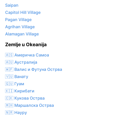
Saipan
Capitol Hill Village
Pagan Village
Agrihan Village
Alamagan Village
Zemlje u Okeanija
🇦🇸 Америчка Самоа
🇦🇺 Аустралија
🇼🇫 Валис и Футуна Острва
🇻🇺 Ванату
🇬🇺 Гуам
🇰🇮 Кирибати
🇨🇰 Кукова Острва
🇲🇭 Маршалска Острва
🇳🇷 Науру