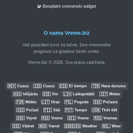
🧩 Besplatni vremenski widget
O nama Vreme.biz
Vaš pouzdani izvor za tačne, žive vremenske
prognoze za gradove širom sveta.
Vreme.biz © 2026. Sva prava zadržana.
🇲🇾
🇮🇩
🇪🇸
🇹🇷
Cuaca
Cuaca
El tiempo
Hava durumu
🇭🇺
🇪🇪
🇱🇻
🇮🇹
Időjárás
Ilm
Laikapstākļi
Meteo
🇫🇷
🇱🇹
🇵🇱
🇸🇰
Météo
Oras
Pogoda
Počasie
🇨🇿
🇫🇮
🇵🇹
🇻🇳
Počasí
Sää
Tempo
Thời tiết
🇩🇰
🇷🇸
🇸🇮
🇷🇴
Vejret
Vreme
Vreme
Vremea
🇸🇪
🇳🇴
🇬🇧🇺🇸
🇳🇱
Vädret
Været
Weather
Weer