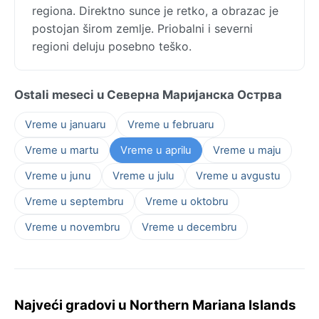
regiona. Direktno sunce je retko, a obrazac je
postojan širom zemlje. Priobalni i severni
regioni deluju posebno teško.
Ostali meseci u Северна Маријанска Острва
Vreme u januaru
Vreme u februaru
Vreme u martu
Vreme u aprilu
Vreme u maju
Vreme u junu
Vreme u julu
Vreme u avgustu
Vreme u septembru
Vreme u oktobru
Vreme u novembru
Vreme u decembru
Najveći gradovi u Northern Mariana Islands