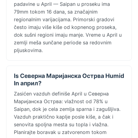
padavine u April — Saipan u proseku ima
79mm tokom 16 dana, sa značajnim
regionalnim varijacijama. Primorski gradovi
često imaju više kiše od kopnenog proseka,
dok sušni regioni imaju manje. Vreme u April u
zemlji meša sunčane periode sa redovnim
pljuskovima.
Is Северна Маријанска Острва Humid
In април?
Zasićen vazduh definiše April u Северна
Маријанска Острва: vlažnost od 78% u
Saipan, dok je cela zemlja sparna i zagušljiva.
Vazduh praktično kaplje posle kiše, a čak i
senovita spoljna mesta su topla i vlažna.
Planirajte boravak u zatvorenom tokom