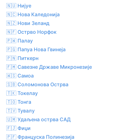
🇳🇺 Нијуе
🇳🇨 Нова Каледонија
🇳🇿 Нови Зеланд
🇳🇫 Острво Норфок
🇵🇼 Палау
🇵🇬 Папуа Нова Гвинеја
🇵🇳 Питкерн
🇫🇲 Савезне Државе Микронезије
🇼🇸 Самоа
🇸🇧 Соломонова Острва
🇹🇰 Токелау
🇹🇴 Тонга
🇹🇻 Тувалу
🇺🇲 Удаљена острва САД
🇫🇯 Фиџи
🇵🇫 Француска Полинезија