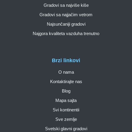
Gradovi sa najviše kiše
Gradovi sa najjačim vetrom
Najsunčaniji gradovi
Najgora kvaliteta vazduha trenutno
Brzi linkovi
O nama
Kontaktirajte nas
Blog
Mapa sajta
Svi kontinentii
Sve zemlje
Svetski glavni gradovi