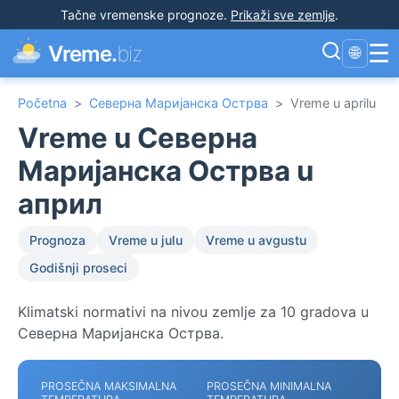
Tačne vremenske prognoze
.
Prikaži sve zemlje
.
☰
Vreme.
biz
🌐
Početna
>
Северна Маријанска Острва
>
Vreme u aprilu
Vreme u Северна
Маријанска Острва u
април
Prognoza
Vreme u julu
Vreme u avgustu
Godišnji proseci
Klimatski normativi na nivou zemlje za 10 gradova u
Северна Маријанска Острва.
PROSEČNA MAKSIMALNA
PROSEČNA MINIMALNA