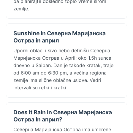
pa planirajte dosledno toplo vreme širom
zemlje.
Sunshine in Северна Маријанска
Острва in април
Uporni oblaci i sivo nebo definišu Северна
Маријанска Острва u April: oko 1.5h sunca
dnevno u Saipan. Dan je takođe kratak, traje
od 6:00 am do 6:30 pm, a većina regiona
zemlje ima slične oblačne uslove. Vedri
intervali su retki i kratki.
Does It Rain In Северна Маријанска
Острва In април?
Северна Маријанска Острва ima umerene