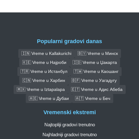
Popularni gradovi danas
🇮🇳 Vreme u Kallakurichi
🇧🇾 Vreme u Минск
🇰🇪 Vreme u Најроби
🇮🇩 Vreme u Џакарта
🇹🇷 Vreme u Истанбул
🇹🇼 Vreme u Каошанг
🇨🇳 Vreme u Харбин
🇧🇫 Vreme u Уагадугу
🇲🇽 Vreme u Iztapalapa
🇪🇹 Vreme u Адис Абеба
🇦🇪 Vreme u Дубаи
🇦🇹 Vreme u Беч
Vremenski ekstremi
Najtopliji gradovi trenutno
Najhladniji gradovi trenutno