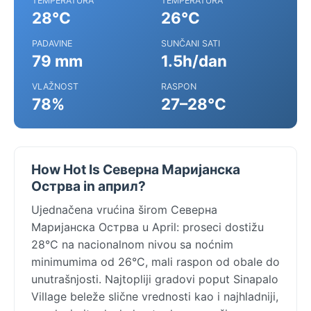
TEMPERATURA
TEMPERATURA
28°C
26°C
PADAVINE
SUNČANI SATI
79 mm
1.5h/dan
VLAŽNOST
RASPON
78%
27–28°C
How Hot Is Северна Маријанска
Острва in април?
Ujednačena vrućina širom Северна
Маријанска Острва u April: proseci dostižu
28°C na nacionalnom nivou sa noćnim
minimumima od 26°C, mali raspon od obale do
unutrašnjosti. Najtopliji gradovi poput Sinapalo
Village beleže slične vrednosti kao i najhladniji,