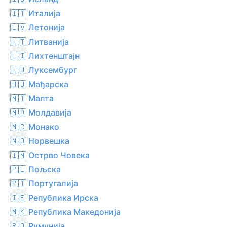
🇮🇹 Италија
🇱🇻 Летонија
🇱🇹 Литванија
🇱🇮 Лихтенштајн
🇱🇺 Луксембург
🇭🇺 Мађарска
🇲🇹 Малта
🇲🇩 Молдавија
🇲🇨 Монако
🇳🇴 Норвешка
🇮🇲 Острво Човека
🇵🇱 Пољска
🇵🇹 Португалија
🇮🇪 Република Ирска
🇲🇰 Република Македонија
🇷🇴 Румунија