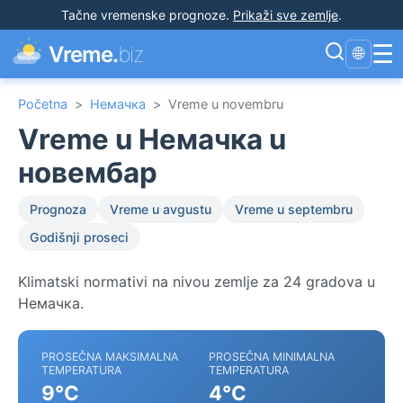
Tačne vremenske prognoze
.
Prikaži sve zemlje
.
☰
Vreme.
biz
🌐
Početna
>
Немачка
>
Vreme u novembru
Vreme u Немачка u
новембар
Prognoza
Vreme u avgustu
Vreme u septembru
Godišnji proseci
Klimatski normativi na nivou zemlje za 24 gradova u
Немачка.
PROSEČNA MAKSIMALNA
PROSEČNA MINIMALNA
TEMPERATURA
TEMPERATURA
9°C
4°C