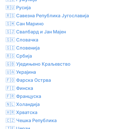
🇷🇺 Русија
🇷🇸 Савезна Република Југославија
🇸🇲 Сан Марино
🇸🇯 Свалбард и Јан Мајен
🇸🇰 Словачка
🇸🇮 Словенија
🇷🇸 Србија
🇬🇧 Уједињено Краљевство
🇺🇦 Украјина
🇫🇴 Фарска Острва
🇫🇮 Финска
🇫🇷 Француска
🇳🇱 Холандија
🇭🇷 Хрватска
🇨🇿 Чешка Република
🇯🇪 Џерзи