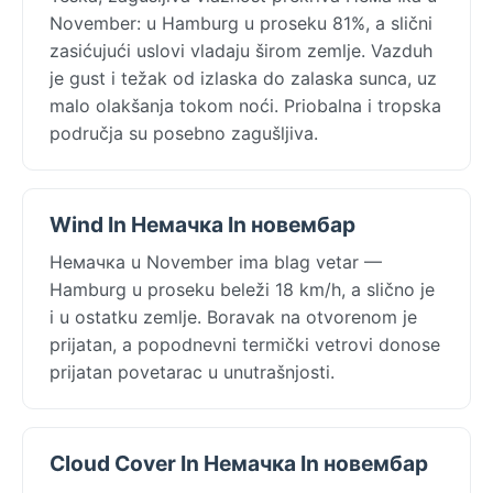
November: u Hamburg u proseku 81%, a slični
zasićujući uslovi vladaju širom zemlje. Vazduh
je gust i težak od izlaska do zalaska sunca, uz
malo olakšanja tokom noći. Priobalna i tropska
područja su posebno zagušljiva.
Wind In Немачка In новембар
Немачка u November ima blag vetar —
Hamburg u proseku beleži 18 km/h, a slično je
i u ostatku zemlje. Boravak na otvorenom je
prijatan, a popodnevni termički vetrovi donose
prijatan povetarac u unutrašnjosti.
Cloud Cover In Немачка In новембар