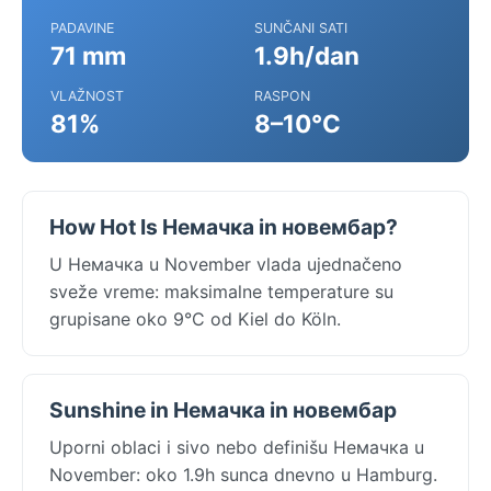
PADAVINE
SUNČANI SATI
71 mm
1.9h/dan
VLAŽNOST
RASPON
81%
8–10°C
How Hot Is Немачка in новембар?
U Немачка u November vlada ujednačeno
sveže vreme: maksimalne temperature su
grupisane oko 9°C od Kiel do Köln.
Sunshine in Немачка in новембар
Uporni oblaci i sivo nebo definišu Немачка u
November: oko 1.9h sunca dnevno u Hamburg.