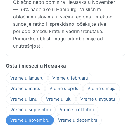
Oblačno nebo dominira Немачка u November
— 69% naoblake u Hamburg, sa sličnim
oblačnim uslovima u većini regiona. Direktno
sunce je retko i isprekidano; očekujte sive
periode između kratkih vedrih trenutaka.
Primorske oblasti mogu biti oblačnije od
unutrašnjosti.
Ostali meseci u Немачка
Vreme u januaru
Vreme u februaru
Vreme u martu
Vreme u aprilu
Vreme u maju
Vreme u junu
Vreme u julu
Vreme u avgustu
Vreme u septembru
Vreme u oktobru
Vreme u novembru
Vreme u decembru