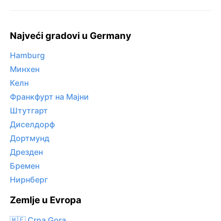
Najveći gradovi u Germany
Hamburg
Минхен
Келн
Франкфурт на Мајни
Штутгарт
Диселдорф
Дортмунд
Дрезден
Бремен
Нирнберг
Zemlje u Evropa
🇲🇪 Crna Gora