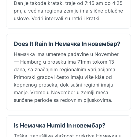
Dan je takođe kratak, traje od 7:45 am do 4:25
pm, a većina regiona zemlje ima slične oblačne
uslove. Vedri intervali su retki i kratki.
Does It Rain In Немачка In новембар?
Немачка ima umerene padavine u November
— Hamburg u proseku ima 71mm tokom 13
dana, sa značajnim regionalnim varijacijama.
Primorski gradovi često imaju više kiše od
kopnenog proseka, dok sušni regioni imaju
manje. Vreme u November u zemlji meša
sunčane periode sa redovnim pljuskovima.
Is Немачка Humid In новембар?
Teška, zagušljiva vlažnost prekriva Немачка u