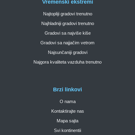
Vremenski ekstremi
Najtopliji gradovi trenutno
Najhladniji gradovi trenutno
Gradovi sa najviše kiše
Gradovi sa najjačim vetrom
Najsunčaniji gradovi
Najgora kvaliteta vazduha trenutno
Brzi linkovi
O nama
Kontaktirajte nas
Mapa sajta
Svi kontinentii