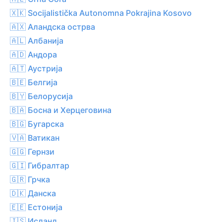
🇽🇰 Socijalistička Autonomna Pokrajina Kosovo
🇦🇽 Аландска острва
🇦🇱 Албанија
🇦🇩 Андора
🇦🇹 Аустрија
🇧🇪 Белгија
🇧🇾 Белорусија
🇧🇦 Босна и Херцеговина
🇧🇬 Бугарска
🇻🇦 Ватикан
🇬🇬 Гернзи
🇬🇮 Гибралтар
🇬🇷 Грчка
🇩🇰 Данска
🇪🇪 Естонија
🇮🇸 Исланд