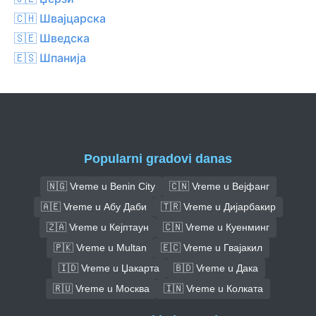
🇨🇭 Швајцарска
🇸🇪 Шведска
🇪🇸 Шпанија
Popularni gradovi danas
🇳🇬 Vreme u Benin City
🇨🇳 Vreme u Вејфанг
🇦🇪 Vreme u Абу Даби
🇹🇷 Vreme u Дијарбакир
🇿🇦 Vreme u Кејптаун
🇨🇳 Vreme u Куенминг
🇵🇰 Vreme u Multan
🇪🇨 Vreme u Гвајакил
🇮🇩 Vreme u Џакарта
🇧🇩 Vreme u Дака
🇷🇺 Vreme u Москва
🇮🇳 Vreme u Колката