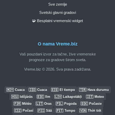
Sve zemlje
Svetski glavni gradovi
🧩 Besplatni vremenski widget
O nama Vreme.biz
Vaš pouzdani izvor za tačne, žive vremenske
prognoze za gradove širom sveta.
Vreme.biz © 2026. Sva prava zadržana.
🇲🇾
🇮🇩
🇪🇸
🇹🇷
Cuaca
Cuaca
El tiempo
Hava durumu
🇭🇺
🇪🇪
🇱🇻
🇮🇹
Időjárás
Ilm
Laikapstākļi
Meteo
🇫🇷
🇱🇹
🇵🇱
🇸🇰
Météo
Oras
Pogoda
Počasie
🇨🇿
🇫🇮
🇵🇹
🇻🇳
Počasí
Sää
Tempo
Thời tiết