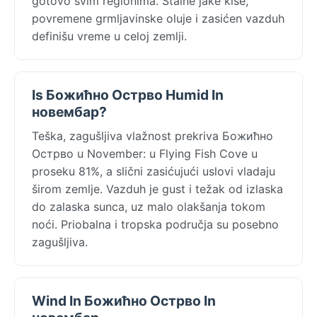
gotovo svim regionima. Stalne jake kiše,
povremene grmljavinske oluje i zasićen vazduh
definišu vreme u celoj zemlji.
Is Божићно Острво Humid In
новембар?
Teška, zagušljiva vlažnost prekriva Божићно
Острво u November: u Flying Fish Cove u
proseku 81%, a slični zasićujući uslovi vladaju
širom zemlje. Vazduh je gust i težak od izlaska
do zalaska sunca, uz malo olakšanja tokom
noći. Priobalna i tropska područja su posebno
zagušljiva.
Wind In Божићно Острво In