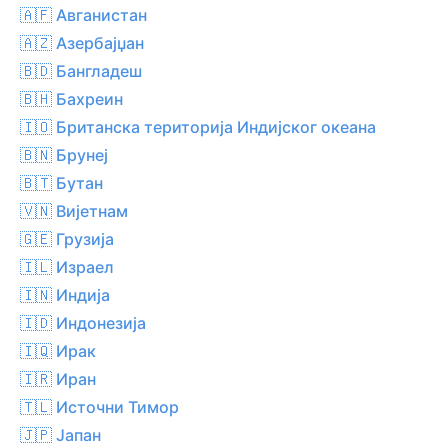
🇦🇫 Авганистан
🇦🇿 Азербајџан
🇧🇩 Бангладеш
🇧🇭 Бахреин
🇮🇴 Британска територија Индијског океана
🇧🇳 Брунеј
🇧🇹 Бутан
🇻🇳 Вијетнам
🇬🇪 Грузија
🇮🇱 Израел
🇮🇳 Индија
🇮🇩 Индонезија
🇮🇶 Ирак
🇮🇷 Иран
🇹🇱 Источни Тимор
🇯🇵 Јапан