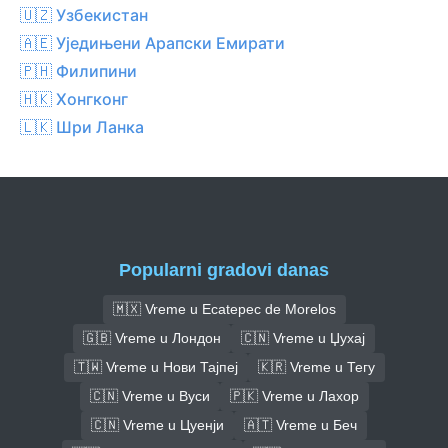
🇺🇿 Узбекистан
🇦🇪 Уједињени Арапски Емирати
🇵🇭 Филипини
🇭🇰 Хонгконг
🇱🇰 Шри Ланка
Popularni gradovi danas
🇲🇽 Vreme u Ecatepec de Morelos
🇬🇧 Vreme u Лондон
🇨🇳 Vreme u Џухај
🇹🇼 Vreme u Нови Тајпеј
🇰🇷 Vreme u Тегу
🇨🇳 Vreme u Вуси
🇵🇰 Vreme u Лахор
🇨🇳 Vreme u Цуенји
🇦🇹 Vreme u Беч