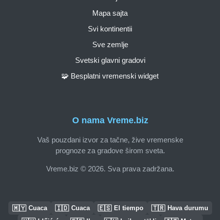
Mapa sajta
Svi kontinentii
Sve zemlje
Svetski glavni gradovi
🧩 Besplatni vremenski widget
O nama Vreme.biz
Vaš pouzdani izvor za tačne, žive vremenske
prognoze za gradove širom sveta.
Vreme.biz © 2026. Sva prava zadržana.
🇲🇾
🇮🇩
🇪🇸
🇹🇷
Cuaca
Cuaca
El tiempo
Hava durumu