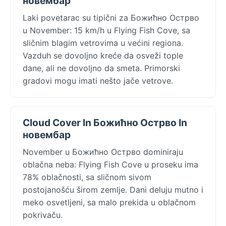
новембар
Laki povetarac su tipični za Божићно Острво
u November: 15 km/h u Flying Fish Cove, sa
sličnim blagim vetrovima u većini regiona.
Vazduh se dovoljno kreće da osveži tople
dane, ali ne dovoljno da smeta. Primorski
gradovi mogu imati nešto jače vetrove.
Cloud Cover In Божићно Острво In
новембар
November u Божићно Острво dominiraju
oblačna neba: Flying Fish Cove u proseku ima
78% oblačnosti, sa sličnom sivom
postojanošću širom zemlje. Dani deluju mutno i
meko osvetljeni, sa malo prekida u oblačnom
pokrivaču.