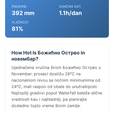
PADAVINE
SUNČANI SATI
392 mm
1.1h/dan
VLAŽNOST
81%
How Hot Is Божићно Острво in
новембар?
Ujednačena vrućina širom Божићно Острво u
November: proseci dostižu 28°C na
nacionalnom nivou sa noćnim minimumima od
24°C, mali raspon od obale do unutrašnjosti.
Najtopliji gradovi poput Waterfall beleže slične
vrednosti kao i najhladniji, pa planirajte
dosledno toplo vreme širom zemlje.