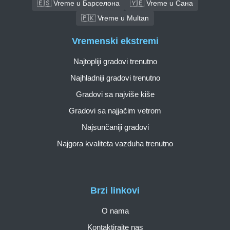
🇪🇸 Vreme u Барселона
🇾🇪 Vreme u Сана
🇵🇰 Vreme u Multan
Vremenski ekstremi
Najtopliji gradovi trenutno
Najhladniji gradovi trenutno
Gradovi sa najviše kiše
Gradovi sa najjačim vetrom
Najsunčaniji gradovi
Najgora kvaliteta vazduha trenutno
Brzi linkovi
O nama
Kontaktirajte nas