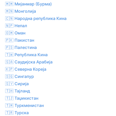
🇲🇲 Мијанмар (Бурма)
🇲🇳 Монголија
🇨🇳 Народна република Кина
🇳🇵 Непал
🇴🇲 Оман
🇵🇰 Пакистан
🇵🇸 Палестина
🇹🇼 Република Кина
🇸🇦 Саудијска Арабија
🇰🇵 Северна Кореја
🇸🇬 Сингапур
🇸🇾 Сирија
🇹🇭 Тајланд
🇹🇯 Таџикистан
🇹🇲 Туркменистан
🇹🇷 Турска