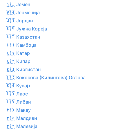
🇾🇪 Јемен
🇦🇲 Јерменија
🇯🇴 Јордан
🇰🇷 Јужна Кореја
🇰🇿 Казахстан
🇰🇭 Камбоџа
🇶🇦 Катар
🇨🇾 Кипар
🇰🇬 Киргистан
🇨🇨 Кокосова (Килингова) Острва
🇰🇼 Кувајт
🇱🇦 Лаос
🇱🇧 Либан
🇲🇴 Макау
🇲🇻 Малдиви
🇲🇾 Малезија