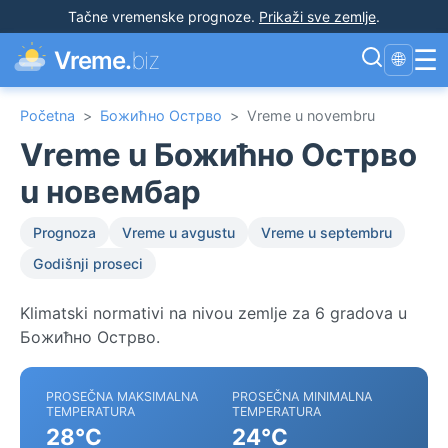
Tačne vremenske prognoze
.
Prikaži sve zemlje
.
☰
Vreme.
biz
🌐
Početna
>
Божићно Острво
>
Vreme u novembru
Vreme u Божићно Острво
u новембар
Prognoza
Vreme u avgustu
Vreme u septembru
Godišnji proseci
Klimatski normativi na nivou zemlje za 6 gradova u
Божићно Острво.
PROSEČNA MAKSIMALNA
PROSEČNA MINIMALNA
TEMPERATURA
TEMPERATURA
28°C
24°C