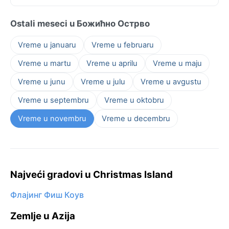
Ostali meseci u Божићно Острво
Vreme u januaru
Vreme u februaru
Vreme u martu
Vreme u aprilu
Vreme u maju
Vreme u junu
Vreme u julu
Vreme u avgustu
Vreme u septembru
Vreme u oktobru
Vreme u novembru
Vreme u decembru
Najveći gradovi u Christmas Island
Флајинг Фиш Коув
Zemlje u Azija