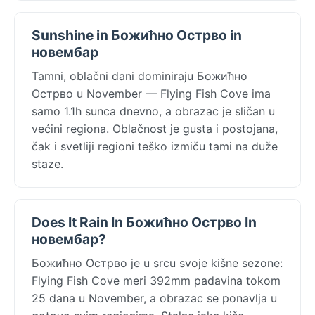
Sunshine in Божићно Острво in
новембар
Tamni, oblačni dani dominiraju Божићно
Острво u November — Flying Fish Cove ima
samo 1.1h sunca dnevno, a obrazac je sličan u
većini regiona. Oblačnost je gusta i postojana,
čak i svetliji regioni teško izmiču tami na duže
staze.
Does It Rain In Божићно Острво In
новембар?
Божићно Острво je u srcu svoje kišne sezone:
Flying Fish Cove meri 392mm padavina tokom
25 dana u November, a obrazac se ponavlja u