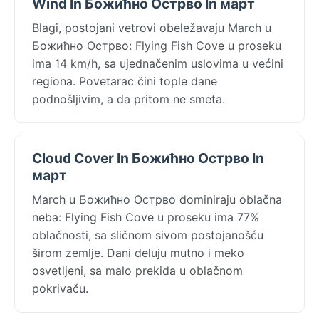
Wind In Божићно Острво In март
Blagi, postojani vetrovi obeležavaju March u
Божићно Острво: Flying Fish Cove u proseku
ima 14 km/h, sa ujednačenim uslovima u većini
regiona. Povetarac čini tople dane
podnošljivim, a da pritom ne smeta.
Cloud Cover In Божићно Острво In
март
March u Божићно Острво dominiraju oblačna
neba: Flying Fish Cove u proseku ima 77%
oblačnosti, sa sličnom sivom postojanošću
širom zemlje. Dani deluju mutno i meko
osvetljeni, sa malo prekida u oblačnom
pokrivaču.