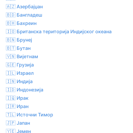
🇦🇿 Азербајџан
🇧🇩 Бангладеш
🇧🇭 Бахреин
🇮🇴 Британска територија Индијског океана
🇧🇳 Брунеј
🇧🇹 Бутан
🇻🇳 Вијетнам
🇬🇪 Грузија
🇮🇱 Израел
🇮🇳 Индија
🇮🇩 Индонезија
🇮🇶 Ирак
🇮🇷 Иран
🇹🇱 Источни Тимор
🇯🇵 Јапан
🇾🇪 Јемен