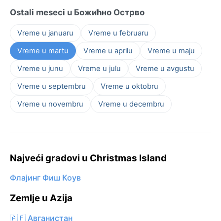
Ostali meseci u Божићно Острво
Vreme u januaru
Vreme u februaru
Vreme u martu
Vreme u aprilu
Vreme u maju
Vreme u junu
Vreme u julu
Vreme u avgustu
Vreme u septembru
Vreme u oktobru
Vreme u novembru
Vreme u decembru
Najveći gradovi u Christmas Island
Флајинг Фиш Коув
Zemlje u Azija
🇦🇫 Авганистан