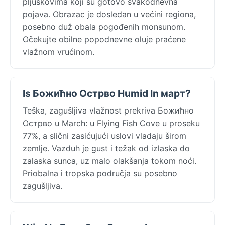
pljuskovima koji su gotovo svakodnevna
pojava. Obrazac je dosledan u većini regiona,
posebno duž obala pogođenih monsunom.
Očekujte obilne popodnevne oluje praćene
vlažnom vrućinom.
Is Божићно Острво Humid In март?
Teška, zagušljiva vlažnost prekriva Божићно
Острво u March: u Flying Fish Cove u proseku
77%, a slični zasićujući uslovi vladaju širom
zemlje. Vazduh je gust i težak od izlaska do
zalaska sunca, uz malo olakšanja tokom noći.
Priobalna i tropska područja su posebno
zagušljiva.