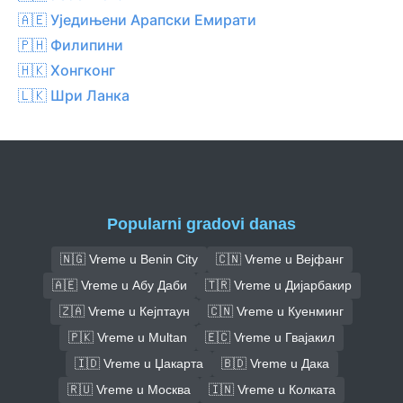
🇦🇪 Уједињени Арапски Емирати
🇵🇭 Филипини
🇭🇰 Хонгконг
🇱🇰 Шри Ланка
Popularni gradovi danas
🇳🇬 Vreme u Benin City
🇨🇳 Vreme u Вејфанг
🇦🇪 Vreme u Абу Даби
🇹🇷 Vreme u Дијарбакир
🇿🇦 Vreme u Кејптаун
🇨🇳 Vreme u Куенминг
🇵🇰 Vreme u Multan
🇪🇨 Vreme u Гвајакил
🇮🇩 Vreme u Џакарта
🇧🇩 Vreme u Дака
🇷🇺 Vreme u Москва
🇮🇳 Vreme u Колката