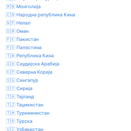
🇲🇳 Монголија
🇨🇳 Народна република Кина
🇳🇵 Непал
🇴🇲 Оман
🇵🇰 Пакистан
🇵🇸 Палестина
🇹🇼 Република Кина
🇸🇦 Саудијска Арабија
🇰🇵 Северна Кореја
🇸🇬 Сингапур
🇸🇾 Сирија
🇹🇭 Тајланд
🇹🇯 Таџикистан
🇹🇲 Туркменистан
🇹🇷 Турска
🇺🇿 Узбекистан