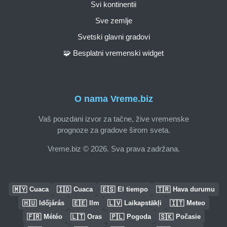
Svi kontinentii
Sve zemlje
Svetski glavni gradovi
🧩 Besplatni vremenski widget
O nama Vreme.biz
Vaš pouzdani izvor za tačne, žive vremenske
prognoze za gradove širom sveta.
Vreme.biz © 2026. Sva prava zadržana.
🇲🇾
🇮🇩
🇪🇸
🇹🇷
Cuaca
Cuaca
El tiempo
Hava durumu
🇭🇺
🇪🇪
🇱🇻
🇮🇹
Időjárás
Ilm
Laikapstākļi
Meteo
🇫🇷
🇱🇹
🇵🇱
🇸🇰
Météo
Oras
Pogoda
Počasie