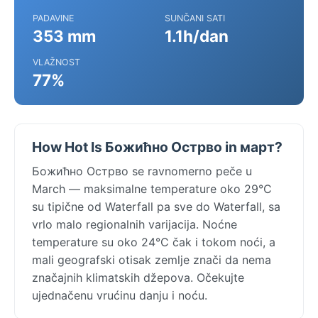
PADAVINE
SUNČANI SATI
353 mm
1.1h/dan
VLAŽNOST
77%
How Hot Is Божићно Острво in март?
Божићно Острво se ravnomerno peče u
March — maksimalne temperature oko 29°C
su tipične od Waterfall pa sve do Waterfall, sa
vrlo malo regionalnih varijacija. Noćne
temperature su oko 24°C čak i tokom noći, a
mali geografski otisak zemlje znači da nema
značajnih klimatskih džepova. Očekujte
ujednačenu vrućinu danju i noću.