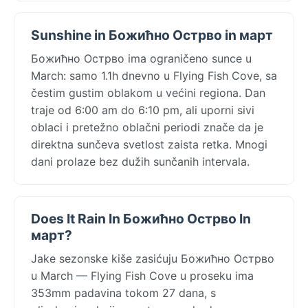
Sunshine in Божићно Острво in март
Божићно Острво ima ograničeno sunce u
March: samo 1.1h dnevno u Flying Fish Cove, sa
čestim gustim oblakom u većini regiona. Dan
traje od 6:00 am do 6:10 pm, ali uporni sivi
oblaci i pretežno oblačni periodi znače da je
direktna sunčeva svetlost zaista retka. Mnogi
dani prolaze bez dužih sunčanih intervala.
Does It Rain In Божићно Острво In
март?
Jake sezonske kiše zasićuju Божићно Острво
u March — Flying Fish Cove u proseku ima
353mm padavina tokom 27 dana, s