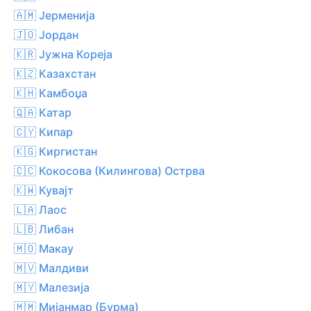
🇦🇲 Јерменија
🇯🇴 Јордан
🇰🇷 Јужна Кореја
🇰🇿 Казахстан
🇰🇭 Камбоџа
🇶🇦 Катар
🇨🇾 Кипар
🇰🇬 Киргистан
🇨🇨 Кокосова (Килингова) Острва
🇰🇼 Кувајт
🇱🇦 Лаос
🇱🇧 Либан
🇲🇴 Макау
🇲🇻 Малдиви
🇲🇾 Малезија
🇲🇲 Мијанмар (Бурма)