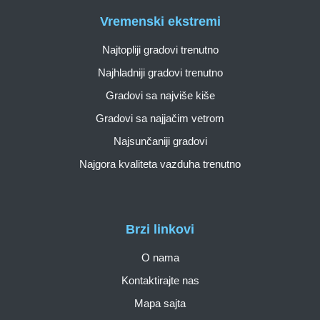
Vremenski ekstremi
Najtopliji gradovi trenutno
Najhladniji gradovi trenutno
Gradovi sa najviše kiše
Gradovi sa najjačim vetrom
Najsunčaniji gradovi
Najgora kvaliteta vazduha trenutno
Brzi linkovi
O nama
Kontaktirajte nas
Mapa sajta