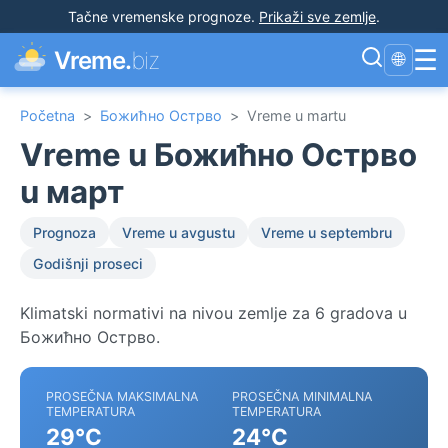
Tačne vremenske prognoze
.
Prikaži sve zemlje
.
☰
Vreme.
biz
🌐
Početna
>
Божићно Острво
>
Vreme u martu
Vreme u Божићно Острво
u март
Prognoza
Vreme u avgustu
Vreme u septembru
Godišnji proseci
Klimatski normativi na nivou zemlje za 6 gradova u
Божићно Острво.
PROSEČNA MAKSIMALNA
PROSEČNA MINIMALNA
TEMPERATURA
TEMPERATURA
29°C
24°C