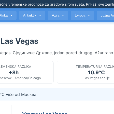
ačne vremenske prognoze
za gradove širom sveta
.
Prikaži sve zeml
Afrika
Antarktik
Azija
Evropa
Južna A
▼
▼
▼
▼
 Las Vegas
s Vegas, Сједињене Државе, jedan pored drugog. Ažurirano 
REMENSKA RAZLIKA
TEMPERATURNA RAZLI
+8h
10.9°C
Moscow · America/Chicago
Las Vegas toplije
9°C više od Москва.
Vreme u Las Vegas