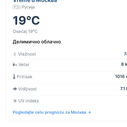
🇷🇺 Русија
19°C
Osećaj 19°C
Делимично облачно
💧 Vlažnost
7
8 
🌬️ Vetar
1016
🌡️ Pritisak
7.1
👁️ Vidljivost
☀️ UV indeks
Pogledajte celu prognozu za Москва →