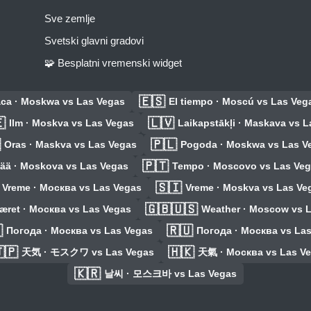
Sve zemlje
Svetski glavni gradovi
🧩 Besplatni vremenski widget
🇪🇸
ca · Moskwa vs Las Vegas
El tiempo · Moscú vs Las Veg

🇱🇻
Ilm · Moskva vs Las Vegas
Laikapstākļi · Maskava vs 

🇵🇱
Oras · Maskva vs Las Vegas
Pogoda · Moskwa vs Las V
🇵🇹
ää · Moskova vs Las Vegas
Tempo · Moscovo vs Las Ve
🇸🇮
Vreme · Москва vs Las Vegas
Vreme · Moskva vs Las Ve
🇬🇧🇺🇸
æret · Москва vs Las Vegas
Weather · Moscow vs 

🇷🇺
Погода · Москва vs Las Vegas
Погода · Москва vs La
🇵
🇭🇰
天気 · モスクワ vs Las Vegas
天氣 · Москва vs Las V
🇰🇷
날씨 · 모스크바 vs Las Vegas