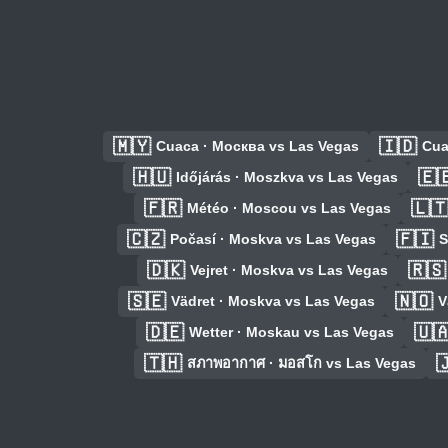
🇲🇾
🇮🇩
Cuaca · Москва vs Las Vegas
Cua
🇭🇺
🇪
Időjárás · Moszkva vs Las Vegas
🇫🇷
🇱
Météo · Moscou vs Las Vegas
🇨🇿
🇫🇮
Počasí · Moskva vs Las Vegas
S
🇩🇰
🇷🇸
Vejret · Moskva vs Las Vegas
🇸🇪
🇳🇴
Vädret · Moskva vs Las Vegas
V
🇩🇪
🇺
Wetter · Moskau vs Las Vegas
🇹🇭

สภาพอากาศ · มอสโก vs Las Vegas