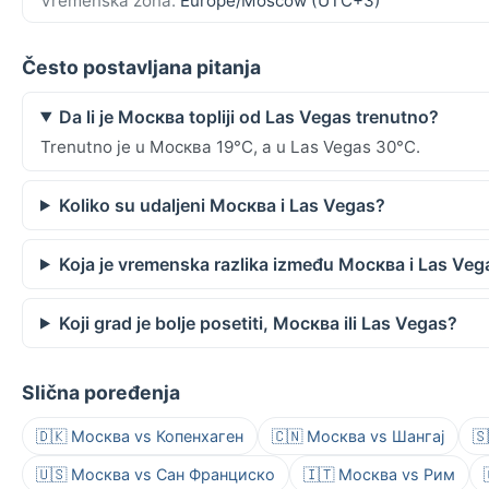
Vremenska zona:
Europe/Moscow (UTC+3)
Često postavljana pitanja
Da li je Москва topliji od Las Vegas trenutno?
Trenutno je u Москва 19°C, a u Las Vegas 30°C.
Koliko su udaljeni Москва i Las Vegas?
Koja je vremenska razlika između Москва i Las Veg
Koji grad je bolje posetiti, Москва ili Las Vegas?
Slična poređenja
🇩🇰 Москва vs Копенхаген
🇨🇳 Москва vs Шангај

🇺🇸 Москва vs Сан Франциско
🇮🇹 Москва vs Рим