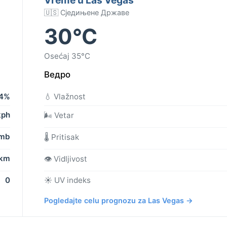
🇺🇸 Сједињене Државе
30°C
Osećaj 35°C
Ведро
4%
💧 Vlažnost
kph
🌬️ Vetar
 mb
🌡️ Pritisak
 km
👁️ Vidljivost
0
☀️ UV indeks
Pogledajte celu prognozu za Las Vegas →