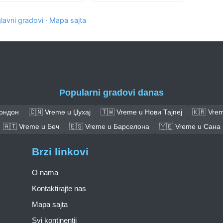
glavni gradovi
·
Mapa sajta
Popularni gradovi danas
Лондон
🇨🇳 Vreme u Џухај
🇹🇼 Vreme u Нови Тајпеј
🇰🇷 Vrem
🇦🇹 Vreme u Беч
🇪🇸 Vreme u Барселона
🇾🇪 Vreme u Сана
Brzi linkovi
O nama
Kontaktirajte nas
Mapa sajta
Svi kontinentii