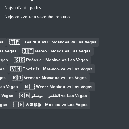
Najsunčaniji gradovi
Najgora kvaliteta vazduha trenutno
🇹🇷
as
Hava durumu · Moskova vs Las Vegas
🇮🇹
Las Vegas
Meteo · Mosca vs Las Vegas
🇸🇰
egas
Počasie · Moskva vs Las Vegas
🇻🇳
gas
Thời tiết · Mát-xcơ-va vs Las Vegas
🇷🇴
gas
Vremea · Москова vs Las Vegas
🇳🇱
Las Vegas
Weer · Moskou vs Las Vegas
🇸🇦
s Vegas
الطقس · موسكو vs Las Vegas
🇹🇼
egas
天氣預報 · Москва vs Las Vegas