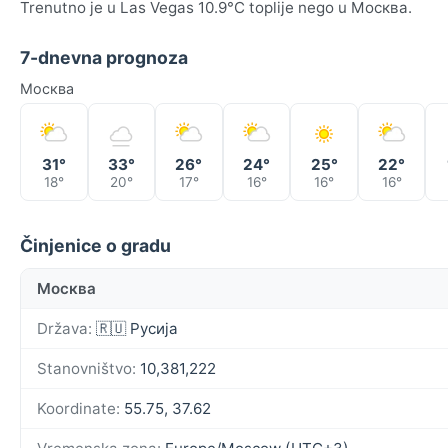
Trenutno je u Las Vegas 10.9°C toplije nego u Москва.
7-dnevna prognoza
Москва
31°
33°
26°
24°
25°
22°
18°
20°
17°
16°
16°
16°
Činjenice o gradu
Москва
Država:
🇷🇺 Русија
Stanovništvo:
10,381,222
Koordinate:
55.75, 37.62