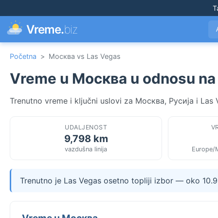
T
Vreme.
biz
Početna
>
Москва vs Las Vegas
Vreme u Москва u odnosu na
Trenutno vreme i ključni uslovi za Москва, Русија i La
UDALJENOST
V
9,798 km
vazdušna linija
Europe/
Trenutno je Las Vegas osetno topliji izbor — oko 10.
Vreme u Москва