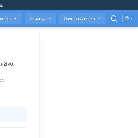
je
.
🌐
merika
Okeanija
Severna Amerika
▾
▼
▼
▼
uživo.
KA