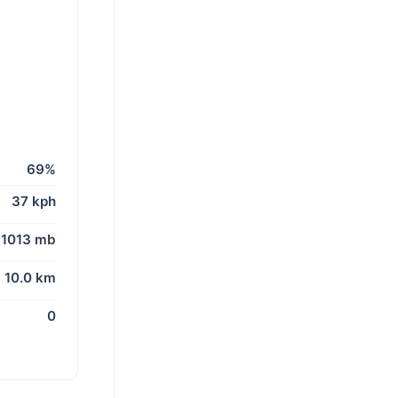
69%
37 kph
1013 mb
10.0 km
0