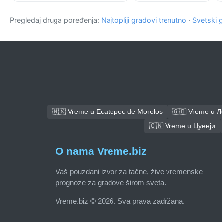
Pregledaj druga poređenja:
Najtopliji gradovi trenutno
·
Svetski 
🇲🇽 Vreme u Ecatepec de Morelos
🇬🇧 Vreme u 
🇨🇳 Vreme u Цуенји
O nama Vreme.biz
Vaš pouzdani izvor za tačne, žive vremenske
prognoze za gradove širom sveta.
Vreme.biz © 2026. Sva prava zadržana.