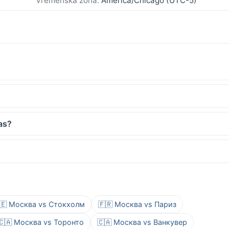
Vremenska zona:
America/Chicago (UTC-5)
as?
🇪 Москва vs Стокхолм
🇫🇷 Москва vs Париз
🇨🇦 Москва vs Торонто
🇨🇦 Москва vs Ванкувер