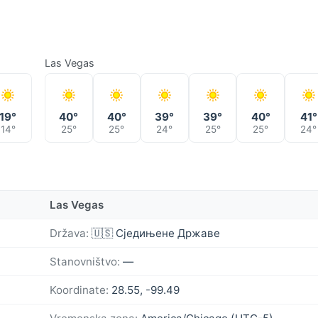
Las Vegas
19°
40°
40°
39°
39°
40°
41°
14°
25°
25°
24°
25°
25°
24°
Las Vegas
Država:
🇺🇸 Сједињене Државе
Stanovništvo:
—
Koordinate:
28.55, -99.49