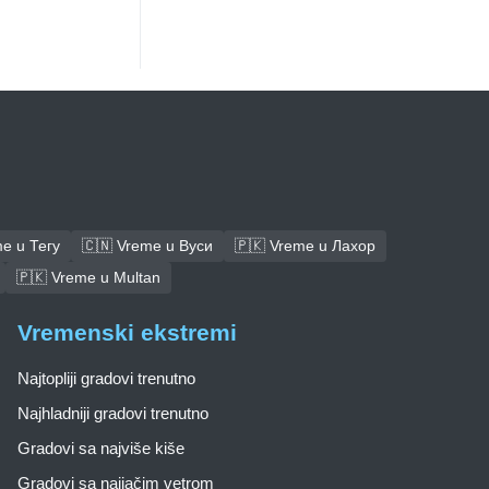
e u Тегу
🇨🇳 Vreme u Вуси
🇵🇰 Vreme u Лахор
🇵🇰 Vreme u Multan
Vremenski ekstremi
Najtopliji gradovi trenutno
Najhladniji gradovi trenutno
Gradovi sa najviše kiše
Gradovi sa najjačim vetrom