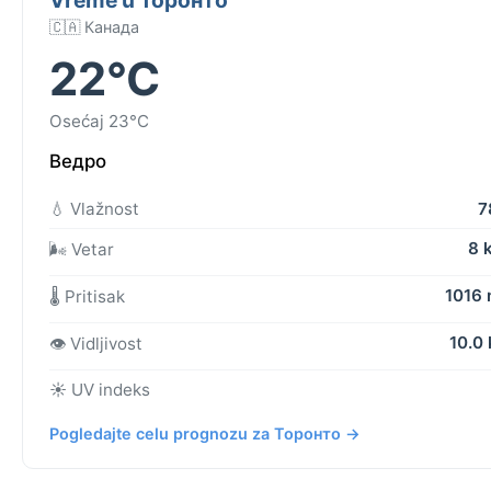
🇨🇦 Канада
22°C
Osećaj 23°C
Ведро
💧 Vlažnost
7
8 
🌬️ Vetar
1016
🌡️ Pritisak
10.0
👁️ Vidljivost
☀️ UV indeks
Pogledajte celu prognozu za Торонто →