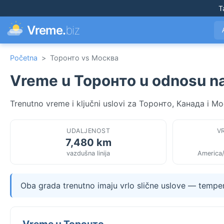
T
Vreme.
biz
Početna
>
Торонто vs Москва
Vreme u Торонто u odnosu n
Trenutno vreme i ključni uslovi za Торонто, Канада i Мо
UDALJENOST
V
7,480 km
vazdušna linija
America
Oba grada trenutno imaju vrlo slične uslove — tempera
Vreme u Торонто