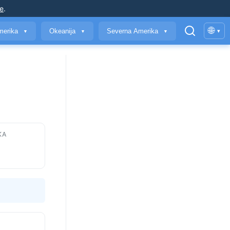
je
.
🌐
merika
Okeanija
Severna Amerika
▾
▼
▼
▼
KA