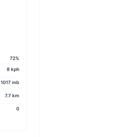
72%
8 kph
1017 mb
7.7 km
0