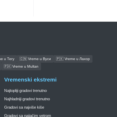
e u Тегу
🇨🇳 Vreme u Вуси
🇵🇰 Vreme u Лахор
🇵🇰 Vreme u Multan
Vremenski ekstremi
Najtopliji gradovi trenutno
Najhladniji gradovi trenutno
Gradovi sa najviše kiše
Gradovi sa najjačim vetrom