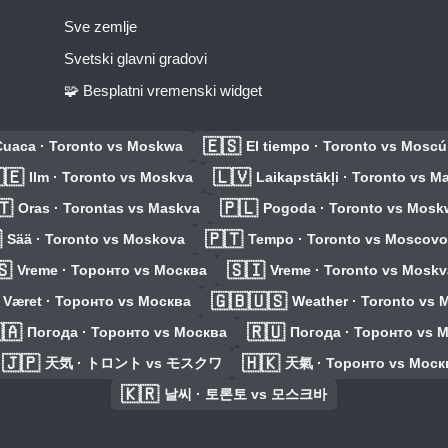
Sve zemlje
Svetski glavni gradovi
🧩 Besplatni vremenski widget
🇪🇸
Cuaca · Toronto vs Moskwa
El tiempo · Toronto vs Moscú
🇪
🇱🇻
Ilm · Toronto vs Moskva
Laikapstākļi · Toronto vs M
🇹
🇵🇱
Oras · Torontas vs Maskva
Pogoda · Toronto vs Mosk

🇵🇹
Sää · Toronto vs Moskova
Tempo · Toronto vs Moscovo
🇸
🇸🇮
Vreme · Торонто vs Москва
Vreme · Toronto vs Moskv
🇬🇧🇺🇸
Været · Торонто vs Москва
Weather · Toronto vs
🇦
🇷🇺
Погода · Торонто vs Москва
Погода · Торонто vs 
🇯🇵
🇭🇰
天気 · トロント vs モスクワ
天氣 · Торонто vs Моск
🇰🇷
날씨 · 토론토 vs 모스크바