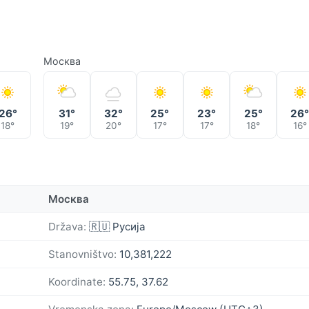
Москва
26°
31°
32°
25°
23°
25°
26
18°
19°
20°
17°
17°
18°
16°
Москва
Država:
🇷🇺 Русија
Stanovništvo:
10,381,222
Koordinate:
55.75, 37.62