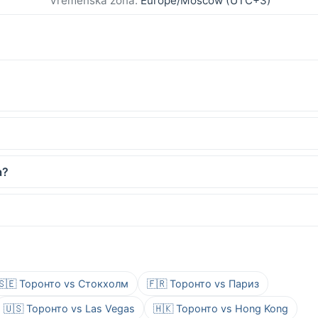
Vremenska zona:
Europe/Moscow (UTC+3)
а?
🇸🇪 Торонто vs Стокхолм
🇫🇷 Торонто vs Париз
🇺🇸 Торонто vs Las Vegas
🇭🇰 Торонто vs Hong Kong