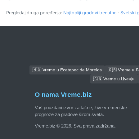
Pregledaj druga poređenja:
Najtopliji gradovi trenutno
·
Svetski 
🇲🇽 Vreme u Ecatepec de Morelos
🇬🇧 Vreme u 
🇨🇳 Vreme u Цуенји
O nama Vreme.biz
Vaš pouzdani izvor za tačne, žive vremenske
prognoze za gradove širom sveta.
Vreme.biz © 2026. Sva prava zadržana.