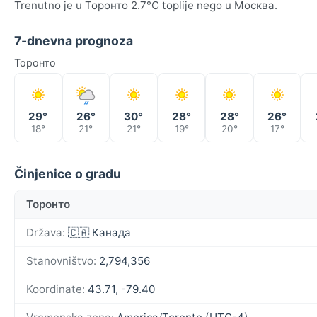
Trenutno je u Торонто 2.7°C toplije nego u Москва.
7-dnevna prognoza
Торонто
29°
26°
30°
28°
28°
26°
18°
21°
21°
19°
20°
17°
Činjenice o gradu
Торонто
Država:
🇨🇦 Канада
Stanovništvo:
2,794,356
Koordinate:
43.71, -79.40