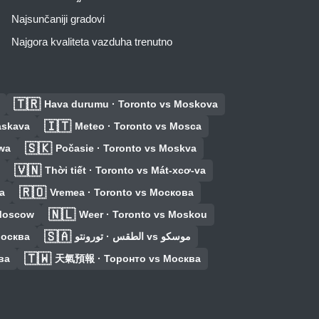
Najsunčaniji gradovi
Najgora kvaliteta vazduha trenutno
🇹🇷
Hava durumu · Toronto vs Moskova
🇮🇹
askava
Meteo · Toronto vs Mosca
🇸🇰
wa
Počasie · Toronto vs Moskva
🇻🇳
Thời tiết · Toronto vs Mát-xcơ-va
🇷🇴
a
Vremea · Toronto vs Москова
🇳🇱
 Moscow
Weer · Toronto vs Moskou
🇸🇦
Москва
الطقس · تورونتو vs موسكو
🇹🇼
ва
天氣預報 · Торонто vs Москва