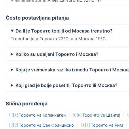
Vremenska zona:
America/Toronto (UTC-4)
Često postavljana pitanja
Da li je Торонто topliji od Москва trenutno?
Trenutno je u Торонто 22°C, a u Москва 19°C.
Koliko su udaljeni Торонто i Москва?
Koja je vremenska razlika između Торонто i Москв
Koji grad je bolje posetiti, Торонто ili Москва?
Slična poređenja
🇩🇰 Торонто vs Копенхаген
🇨🇳 Торонто vs Шангај
🇺🇸 Торонто vs Сан Франциско
🇮🇹 Торонто vs Рим