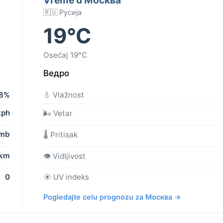
🇷🇺 Русија
19°C
Osećaj 19°C
Ведро
8%
💧 Vlažnost
kph
🌬️ Vetar
 mb
🌡️ Pritisak
 km
👁️ Vidljivost
0
☀️ UV indeks
Pogledajte celu prognozu za Москва →