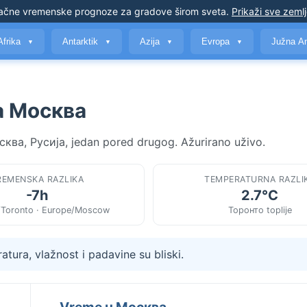
ačne vremenske prognoze
za gradove širom sveta
.
Prikaži sve zeml
Afrika
Antarktik
Azija
Evropa
Južna A
▼
▼
▼
▼
a Москва
сква, Русија, jedan pored drugog. Ažurirano uživo.
REMENSKA RAZLIKA
TEMPERATURNA RAZLI
-7h
2.7°C
/Toronto · Europe/Moscow
Торонто toplije
tura, vlažnost i padavine su bliski.
Vreme u Москва