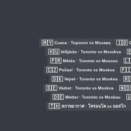
🇲🇾
🇮🇩
Cuaca · Торонто vs Москва
🇭🇺

Időjárás · Toronto vs Moszkva
🇫🇷
🇱
Météo · Toronto vs Moscou
🇨🇿
🇫
Počasí · Toronto vs Moskva
🇩🇰
🇷
Vejret · Toronto vs Moskva
🇸🇪
🇳🇴
Vädret · Toronto vs Moskva
🇩🇪

Wetter · Toronto vs Moskau
🇹🇭
สภาพอากาศ · โทรอนโต vs มอสโก