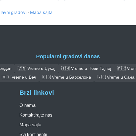
glavni gradovi
·
Mapa sajta
Popularni gradovi danas
Лондон
🇨🇳 Vreme u Џухај
🇹🇼 Vreme u Нови Тајпеј
🇰🇷 Vrem
🇦🇹 Vreme u Беч
🇪🇸 Vreme u Барселона
🇾🇪 Vreme u Сана
Brzi linkovi
O nama
Kontaktirajte nas
Mapa sajta
Svi kontinentii