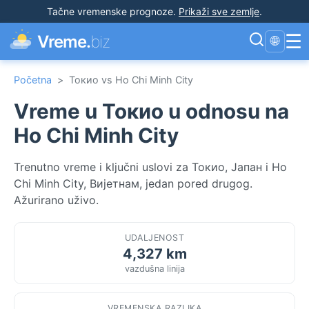
Tačne vremenske prognoze
.
Prikaži sve zemlje
.
☰
Vreme.
biz
🌐
Početna
>
Токио vs Ho Chi Minh City
Vreme u Токио u odnosu na
Ho Chi Minh City
Trenutno vreme i ključni uslovi za Токио, Јапан i Ho
Chi Minh City, Вијетнам, jedan pored drugog.
Ažurirano uživo.
UDALJENOST
4,327 km
vazdušna linija
VREMENSKA RAZLIKA