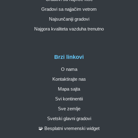
Gradovi sa najjačim vetrom
Najsunčaniji gradovi
Najgora kvaliteta vazduha trenutno
Brzi linkovi
O nama
Kontaktirajte nas
Mapa sajta
Svi kontinentii
Sve zemlje
Svetski glavni gradovi
🧩 Besplatni vremenski widget