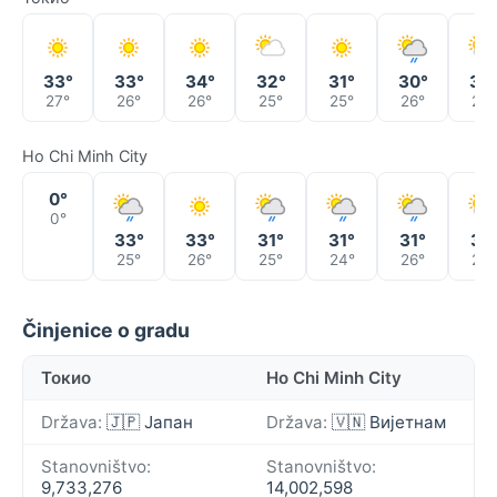
33°
33°
34°
32°
31°
30°
32
27°
26°
26°
25°
25°
26°
24°
Ho Chi Minh City
0°
0°
33°
33°
31°
31°
31°
31°
25°
26°
25°
24°
26°
26°
Činjenice o gradu
Токио
Ho Chi Minh City
Država:
🇯🇵 Јапан
Država:
🇻🇳 Вијетнам
Stanovništvo:
Stanovništvo:
9,733,276
14,002,598