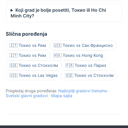
Koji grad je bolje posetiti, Токио ili Ho Chi
Minh City?
Slična poređenja
🇮🇹 Токио vs Рим
🇺🇸 Токио vs Сан Франциско
🇮🇹 Токио vs Рим
🇭🇰 Токио vs Hong Kong
🇸🇪 Токио vs Стокхолм
🇫🇷 Токио vs Париз
🇺🇸 Токио vs Las Vegas
🇸🇪 Токио vs Стокхолм
Pregledaj druga poređenja:
Najtopliji gradovi trenutno
·
Svetski glavni gradovi
·
Mapa sajta