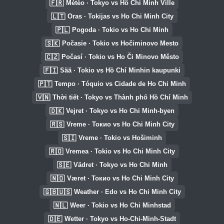
🇫🇷
Météo · Tokyo vs Hô Chi Minh Ville
🇱🇹
Oras · Tokijas vs Ho Chi Minh City
🇵🇱
Pogoda · Tokio vs Ho Chi Minh
🇸🇰
Počasie · Tokio vs Hočiminovo Mesto
🇨🇿
Počasí · Tokio vs Ho Či Minovo Město
🇫🇮
Sää · Tokio vs Hồ Chí Minhin kaupunki
🇵🇹
Tempo · Tóquio vs Cidade de Ho Chi Minh
🇻🇳
Thời tiết · Tokyo vs Thành phố Hồ Chí Minh
🇩🇰
Vejret · Tokyo vs Ho Chi Minh-byen
🇷🇸
Vreme · Токио vs Ho Chi Minh City
🇸🇮
Vreme · Tokio vs Hošiminh
🇷🇴
Vremea · Tokio vs Ho Chi Minh City
🇸🇪
Vädret · Tokyo vs Ho Chi Minh
🇳🇴
Været · Токио vs Ho Chi Minh City
🇬🇧🇺🇸
Weather · Edo vs Ho Chi Minh City
🇳🇱
Weer · Tokio vs Ho Chi Minhstad
🇩🇪
Wetter · Tokyo vs Ho-Chi-Minh-Stadt