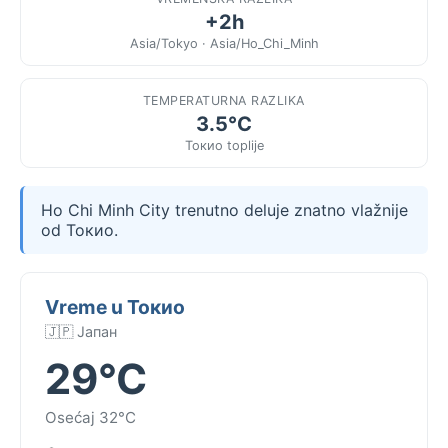
+2h
Asia/Tokyo · Asia/Ho_Chi_Minh
TEMPERATURNA RAZLIKA
3.5°C
Токио toplije
Ho Chi Minh City trenutno deluje znatno vlažnije
od Токио.
Vreme u Токио
🇯🇵 Јапан
29°C
Osećaj 32°C