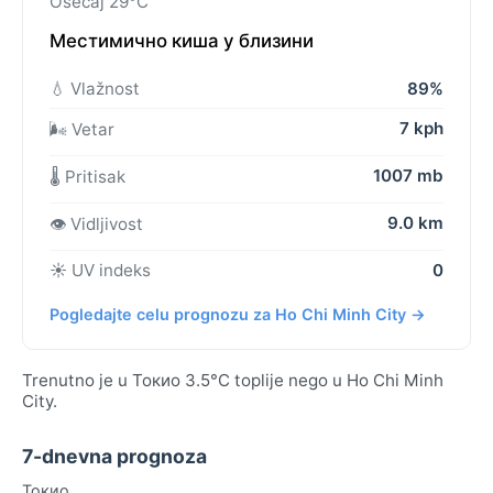
Osećaj 29°C
Местимично киша у близини
💧 Vlažnost
89%
7 kph
🌬️ Vetar
1007 mb
🌡️ Pritisak
9.0 km
👁️ Vidljivost
☀️ UV indeks
0
Pogledajte celu prognozu za Ho Chi Minh City →
Trenutno je u Токио 3.5°C toplije nego u Ho Chi Minh
City.
7-dnevna prognoza
Токио