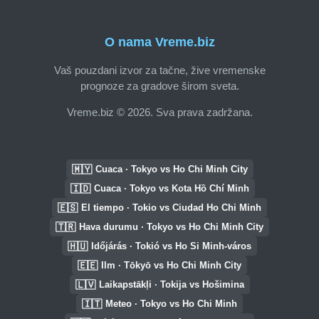
O nama Vreme.biz
Vaš pouzdani izvor za tačne, žive vremenske
prognoze za gradove širom sveta.
Vreme.biz © 2026. Sva prava zadržana.
🇲🇾
Cuaca · Tokyo vs Ho Chi Minh City
🇮🇩
Cuaca · Tokyo vs Kota Hồ Chí Minh
🇪🇸
El tiempo · Tokio vs Ciudad Ho Chi Minh
🇹🇷
Hava durumu · Tokyo vs Ho Chi Minh City
🇭🇺
Időjárás · Tokió vs Ho Si Minh-város
🇪🇪
Ilm · Tōkyō vs Ho Chi Minh City
🇱🇻
Laikapstākļi · Tokija vs Hošimina
🇮🇹
Meteo · Tokyo vs Ho Chi Minh