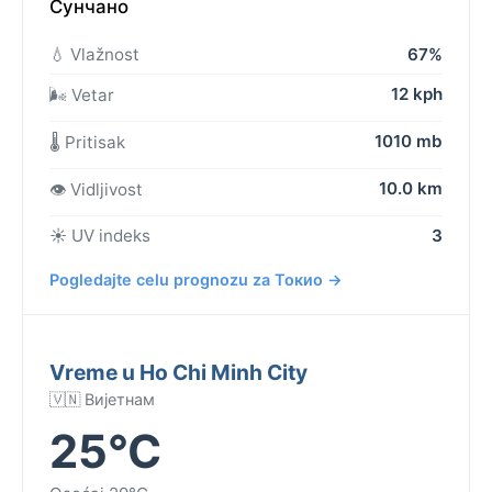
Сунчано
💧 Vlažnost
67%
12 kph
🌬️ Vetar
1010 mb
🌡️ Pritisak
10.0 km
👁️ Vidljivost
☀️ UV indeks
3
Pogledajte celu prognozu za Токио →
Vreme u Ho Chi Minh City
🇻🇳 Вијетнам
25°C