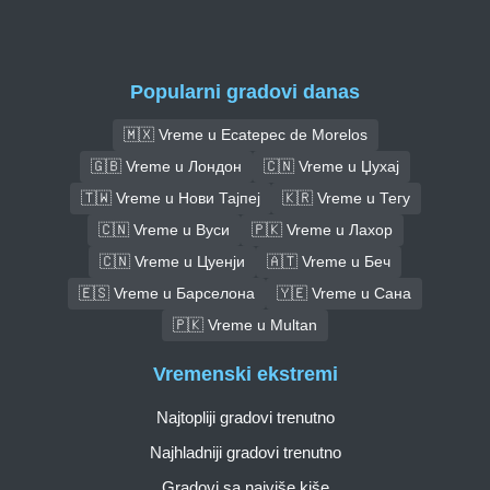
Popularni gradovi danas
🇲🇽 Vreme u Ecatepec de Morelos
🇬🇧 Vreme u Лондон
🇨🇳 Vreme u Џухај
🇹🇼 Vreme u Нови Тајпеј
🇰🇷 Vreme u Тегу
🇨🇳 Vreme u Вуси
🇵🇰 Vreme u Лахор
🇨🇳 Vreme u Цуенји
🇦🇹 Vreme u Беч
🇪🇸 Vreme u Барселона
🇾🇪 Vreme u Сана
🇵🇰 Vreme u Multan
Vremenski ekstremi
Najtopliji gradovi trenutno
Najhladniji gradovi trenutno
Gradovi sa najviše kiše